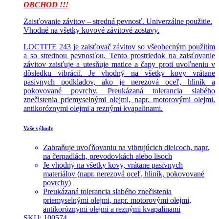
OBCHOD !!!
Zaisťovanie závitov – stredná pevnosť. Univerzálne použitie.
Vhodné na všetky kovové závitové zostavy.
LOCTITE 243 je zaisťovač závitov so všeobecným použitím
a so strednou pevnosťou. Tento prostriedok na zaisťovanie
závitov zaisťuje a utesňuje matice a čapy proti uvoľneniu v
dôsledku vibrácií. Je vhodný na všetky kovy vrátane
pasívnych podkladov, ako je nerezová oceľ, hliník a
pokovované povrchy. Preukázaná tolerancia slabého
znečistenia priemyselnými olejmi, napr. motorovými olejmi,
antikoróznymi olejmi a reznými kvapalinami.
Vaše výhody
Zabraňuje uvoľňovaniu na vibrujúcich dielcoch, napr.
na čerpadlách, prevodovkách alebo lisoch
Je vhodný na všetky kovy, vrátane pasívnych
materiálov (napr. nerezová oceľ, hliník, pokovované
povrchy)
Preukázaná tolerancia slabého znečistenia
priemyselnými olejmi, napr. motorovými olejmi,
antikoróznymi olejmi a reznými kvapalinami
SKU: 100574