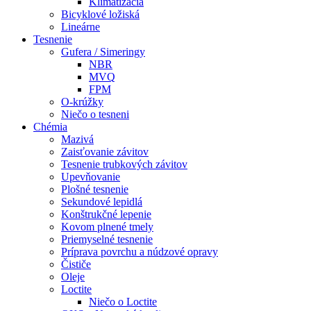
Klimatizácia
Bicyklové ložiská
Lineárne
Tesnenie
Gufera / Simeringy
NBR
MVQ
FPM
O-krúžky
Niečo o tesneni
Chémia
Mazivá
Zaisťovanie závitov
Tesnenie trubkových závitov
Upevňovanie
Plošné tesnenie
Sekundové lepidlá
Konštrukčné lepenie
Kovom plnené tmely
Priemyselné tesnenie
Príprava povrchu a núdzové opravy
Čističe
Oleje
Loctite
Niečo o Loctite