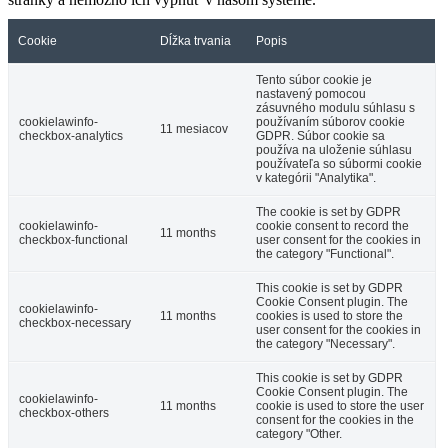
Cookie
Dĺžka trvania
Popis
Tento súbor cookie je
nastavený pomocou
zásuvného modulu súhlasu s
cookielawinfo-
používaním súborov cookie
11 mesiacov
checkbox-analytics
GDPR. Súbor cookie sa
používa na uloženie súhlasu
používateľa so súbormi cookie
v kategórii "Analytika".
The cookie is set by GDPR
cookielawinfo-
cookie consent to record the
11 months
checkbox-functional
user consent for the cookies in
the category "Functional".
This cookie is set by GDPR
Cookie Consent plugin. The
cookielawinfo-
11 months
cookies is used to store the
checkbox-necessary
user consent for the cookies in
the category "Necessary".
This cookie is set by GDPR
Cookie Consent plugin. The
cookielawinfo-
11 months
cookie is used to store the user
checkbox-others
consent for the cookies in the
category "Other.