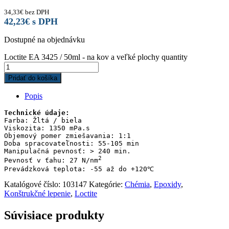
34,33
€
bez DPH
42,23
€
s DPH
Dostupné na objednávku
Loctite EA 3425 / 50ml - na kov a veľké plochy quantity
Pridať do košíka
Popis
Technické údaje:
Farba: Žltá / biela 

Viskozita: 1350 mPa.s

Objemový pomer zmiešavania: 1:1

Doba spracovateľnosti: 55-105 min

Manipulačná pevnosť: > 240 min.

2
Pevnosť v ťahu: 27 N/nm
Prevádzková teplota: -55 až do +120℃
Katalógové číslo:
103147
Kategórie:
Chémia
,
Epoxidy
,
Konštrukčné lepenie
,
Loctite
Súvisiace produkty