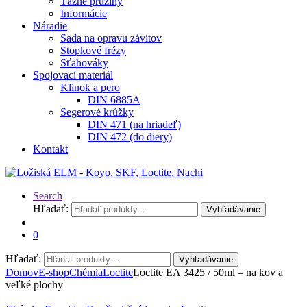
Ťažné pružiny
Informácie
Náradie
Sada na opravu závitov
Stopkové frézy
Sťahováky
Spojovací materiál
Klinok a pero
DIN 6885A
Segerové krúžky
DIN 471 (na hriadeľ)
DIN 472 (do diery)
Kontakt
Search
Hľadať:
Vyhľadávanie
0
Hľadať:
Vyhľadávanie
Domov
E-shop
Chémia
Loctite
Loctite EA 3425 / 50ml – na kov a
veľké plochy