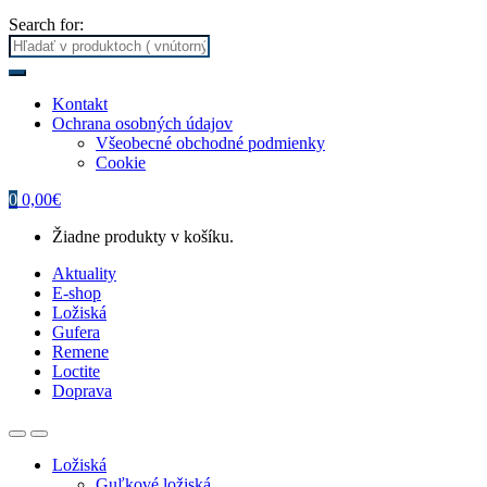
Search for:
Kontakt
Ochrana osobných údajov
Všeobecné obchodné podmienky
Cookie
0
0,00
€
Žiadne produkty v košíku.
Aktuality
E-shop
Ložiská
Gufera
Remene
Loctite
Doprava
Ložiská
Guľkové ložiská