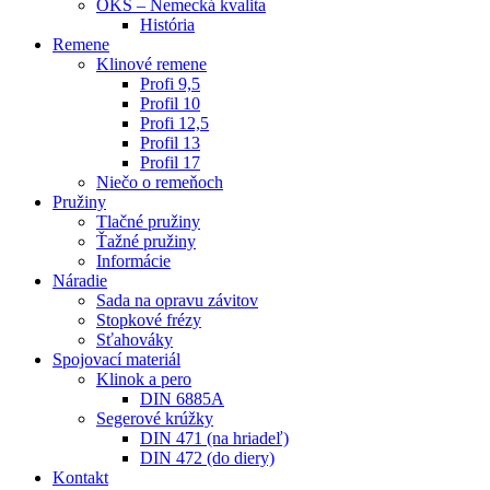
OKS – Nemecká kvalita
História
Remene
Klinové remene
Profi 9,5
Profil 10
Profi 12,5
Profil 13
Profil 17
Niečo o remeňoch
Pružiny
Tlačné pružiny
Ťažné pružiny
Informácie
Náradie
Sada na opravu závitov
Stopkové frézy
Sťahováky
Spojovací materiál
Klinok a pero
DIN 6885A
Segerové krúžky
DIN 471 (na hriadeľ)
DIN 472 (do diery)
Kontakt