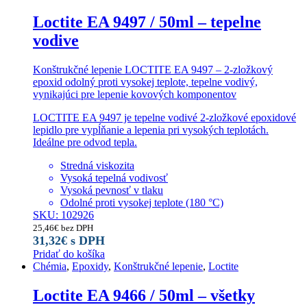
Loctite EA 9497 / 50ml – tepelne
vodive
Konštrukčné lepenie LOCTITE EA 9497 – 2-zložkový
epoxid odolný proti vysokej teplote, tepelne vodivý,
vynikajúci pre lepenie kovových komponentov
LOCTITE EA 9497 je tepelne vodivé 2-zložkové epoxidové
lepidlo pre vypĺňanie a lepenia pri vysokých teplotách.
Ideálne pre odvod tepla.
Stredná viskozita
Vysoká tepelná vodivosť
Vysoká pevnosť v tlaku
Odolné proti vysokej teplote (180 °C)
SKU: 102926
25,46
€
bez DPH
31,32
€
s DPH
Pridať do košíka
Chémia
,
Epoxidy
,
Konštrukčné lepenie
,
Loctite
Loctite EA 9466 / 50ml – všetky