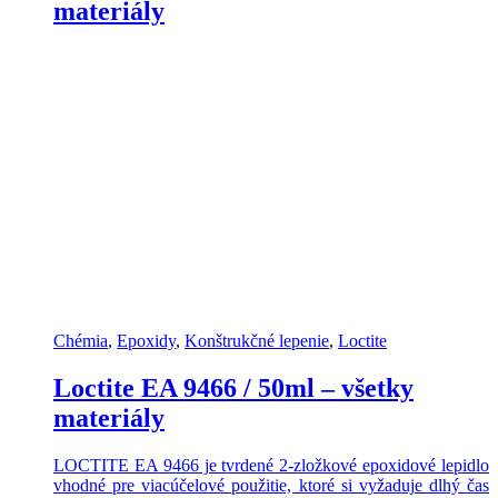
materiály
Chémia
,
Epoxidy
,
Konštrukčné lepenie
,
Loctite
Loctite EA 9466 / 50ml – všetky
materiály
LOCTITE EA 9466 je tvrdené 2-zložkové epoxidové lepidlo
vhodné pre viacúčelové použitie, ktoré si vyžaduje dlhý čas