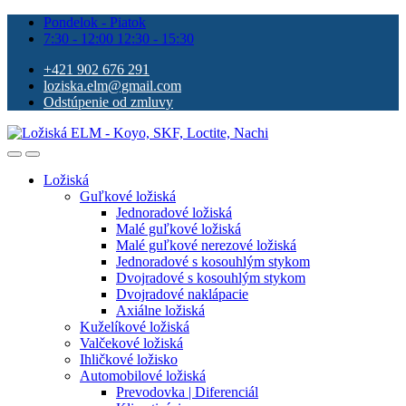
Pondelok - Piatok
7:30 - 12:00 12:30 - 15:30
+421 902 676 291
loziska.elm@gmail.com
Odstúpenie od zmluvy
Ložiská
Guľkové ložiská
Jednoradové ložiská
Malé guľkové ložiská
Malé guľkové nerezové ložiská
Jednoradové s kosouhlým stykom
Dvojradové s kosouhlým stykom
Dvojradové naklápacie
Axiálne ložiská
Kuželíkové ložiská
Valčekové ložiská
Ihličkové ložisko
Automobilové ložiská
Prevodovka | Diferenciál