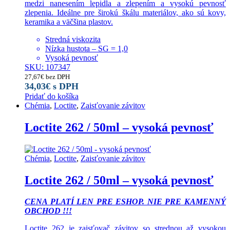
medzi nanesením lepidla a zlepením a vysokú pevnosť
zlepenia. Ideálne pre širokú škálu materiálov, ako sú kovy,
keramika a väčšina plastov.
Stredná viskozita
Nízka hustota – SG = 1,0
Vysoká pevnosť
SKU: 107347
27,67
€
bez DPH
34,03
€
s DPH
Pridať do košíka
Chémia
,
Loctite
,
Zaisťovanie závitov
Loctite 262 / 50ml – vysoká pevnosť
Chémia
,
Loctite
,
Zaisťovanie závitov
Loctite 262 / 50ml – vysoká pevnosť
CENA PLATÍ LEN PRE ESHOP. NIE PRE KAMENNÝ
OBCHOD !!!
Loctite 262 je zaisťovač závitov so strednou až vysokou