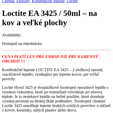
Chémia
,
Epoxidy
,
Konštrukčné lepenie
,
Loctite
Loctite EA 3425 / 50ml – na
kov a veľké plochy
Availability:
Dostupné na objednávku
CENA PLATÍ LEN PRE ESHOP. NIE PRE KAMENNÝ
OBCHOD !!!
Konštrukčné lepenie LOCTITE EA 3425 – 2-zložkový epoxid,
viacúčelové lepidlo, vynikajúce pre lepenie kovov, pre veľké
povrchy.
Loctite Hysol 3425 je dvojzložkové tixotropný epoxidové lepidlo s
vysokou viskozitou, ktoré po rozmiešaní vytvrdzuje pri izbovej
teplote. Je to nestekavé lepidlo na bežné použitie, ktoré dosahuje
vysokej pevnosti na širokej škále podkladov. Tixotropný chrakter
Loctite 3425 umožňuje lepenie hrubých zvislých povrchov u súčastí
z kovov, keramiky, tuhých plastov alebo dreva.