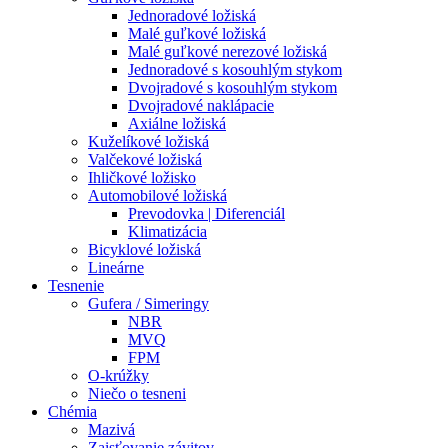
Jednoradové ložiská
Malé guľkové ložiská
Malé guľkové nerezové ložiská
Jednoradové s kosouhlým stykom
Dvojradové s kosouhlým stykom
Dvojradové naklápacie
Axiálne ložiská
Kuželíkové ložiská
Valčekové ložiská
Ihličkové ložisko
Automobilové ložiská
Prevodovka | Diferenciál
Klimatizácia
Bicyklové ložiská
Lineárne
Tesnenie
Gufera / Simeringy
NBR
MVQ
FPM
O-krúžky
Niečo o tesneni
Chémia
Mazivá
Zaisťovanie závitov