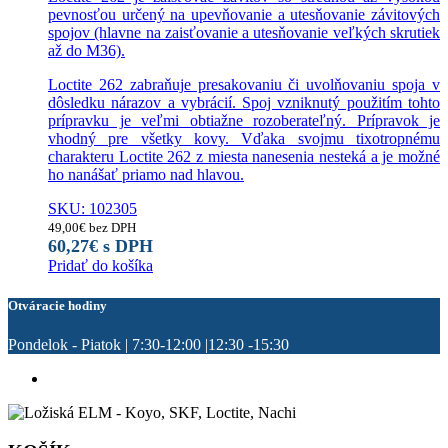
pevnosťou určený na upevňovanie a utesňovanie závitových
spojov (hlavne na zaisťovanie a utesňovanie veľkých skrutiek
až do M36).
Loctite 262 zabraňuje presakovaniu či uvolňovaniu spoja v
dôsledku nárazov a vybrácií. Spoj vzniknutý použitím tohto
prípravku je veľmi obtiažne rozoberateľný. Prípravok je
vhodný pre všetky kovy. Vďaka svojmu tixotropnému
charakteru Loctite 262 z miesta nanesenia nesteká a je možné
ho nanášať priamo nad hlavou.
SKU: 102305
49,00
€
bez DPH
60,27
€
s DPH
Pridať do košíka
Otváracie hodiny
Pondelok - Piatok | 7:30-12:00 |12:30 -15:30