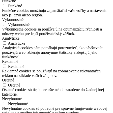
Funkčné
Funkčné
Funkčné cookies umožňujú zapamätať si vaše voľby a nastavenia,
ako je jazyk alebo región.
Výkonnostné
Výkonnostné
Výkonnostné cookies sa používajú na optimalizáciu rýchlosti a
odozvy webu pre lepší používateľský zážitok.
Analytické
Analytické
Analytické cookies nám pomáhajú porozumieť, ako návštevníci
používajú web, zbierajú anonymné štatistiky a zlepšujú jeho
funkčnosť.
Reklamné
Reklamné
Reklamné cookies sa používajú na zobrazovanie relevantných
reklám na základe vašich záujmov.
Ostatné
Ostatné
Ostatné cookies sú tie, ktoré ešte neboli zaradené do žiadnej inej
kategórie.
Nevyhnutné
Nevyhnutné
Nevyhnutné cookies sú potrebné pre správne fungovanie webovej
stránky a nemožno ich vypnúť v našom systéme.