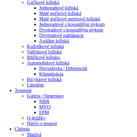
Guľkové ložiská
Jednoradové ložiská
Malé guľkové ložiská
Malé guľkové nerezové ložiská
Jednoradové s kosouhlým stykom
Dvojradové s kosouhlým stykom
Dvojradové naklápacie
Axiálne ložiská
Kuželíkové ložiská
Valčekové ložiská
Ihličkové ložisko
Automobilové ložiská
Prevodovka | Diferenciál
Klimatizácia
Bicyklové ložiská
Lineárne
Tesnenie
Gufera / Simeringy
NBR
MVQ
FPM
O-krúžky
Niečo o tesneni
Chémia
Mazivá