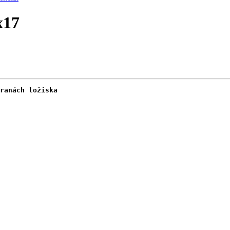
x17
ranách ložiska