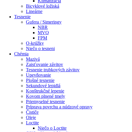
Klimatizácia
Bicyklové ložiská
Lineárne
Tesnenie
Gufera / Simeringy
NBR
MVQ
FPM
O-krúžky
Niečo o tesneni
Chémia
Mazivá
Zaisťovanie závitov
Tesnenie trubkových závitov
Upevňovanie
Plošné tesnenie
Sekundové lepidlá
Konštrukčné lepenie
Kovom plnené tmely
Priemyselné tesnenie
Príprava povrchu a núdzové opravy
Čističe
Oleje
Loctite
Niečo o Loctite