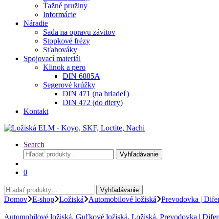
Ťažné pružiny
Informácie
Náradie
Sada na opravu závitov
Stopkové frézy
Sťahováky
Spojovací materiál
Klinok a pero
DIN 6885A
Segerové krúžky
DIN 471 (na hriadeľ)
DIN 472 (do diery)
Kontakt
Search
Hľadať:
Vyhľadávanie
0
Hľadať:
Vyhľadávanie
Domov
E-shop
Ložiská
Automobilové ložiská
Prevodovka | Difer
Automobilové ložiská
,
Guľkové ložiská
,
Ložiská
,
Prevodovka | Difer