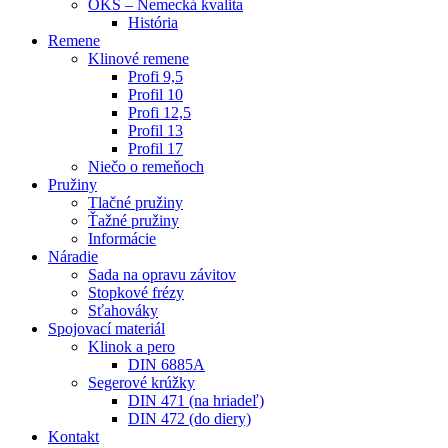
OKS – Nemecká kvalita
História
Remene
Klinové remene
Profi 9,5
Profil 10
Profi 12,5
Profil 13
Profil 17
Niečo o remeňoch
Pružiny
Tlačné pružiny
Ťažné pružiny
Informácie
Náradie
Sada na opravu závitov
Stopkové frézy
Sťahováky
Spojovací materiál
Klinok a pero
DIN 6885A
Segerové krúžky
DIN 471 (na hriadeľ)
DIN 472 (do diery)
Kontakt