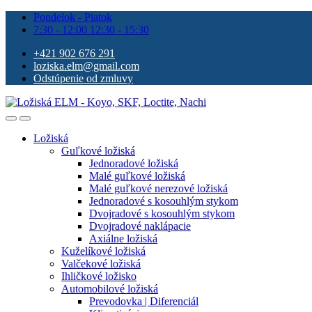
Pondelok - Piatok
7:30 - 12:00 12:30 - 15:30
+421 902 676 291
loziska.elm@gmail.com
Odstúpenie od zmluvy
Ložiská
Guľkové ložiská
Jednoradové ložiská
Malé guľkové ložiská
Malé guľkové nerezové ložiská
Jednoradové s kosouhlým stykom
Dvojradové s kosouhlým stykom
Dvojradové naklápacie
Axiálne ložiská
Kuželíkové ložiská
Valčekové ložiská
Ihličkové ložisko
Automobilové ložiská
Prevodovka | Diferenciál