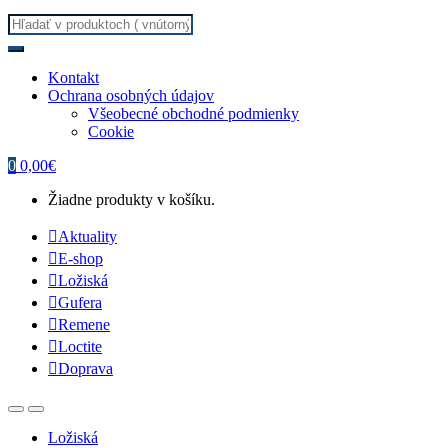
Search for:
Kontakt
Ochrana osobných údajov
Všeobecné obchodné podmienky
Cookie
0
0,00
€
Žiadne produkty v košíku.
Aktuality
E-shop
Ložiská
Gufera
Remene
Loctite
Doprava
Ložiská