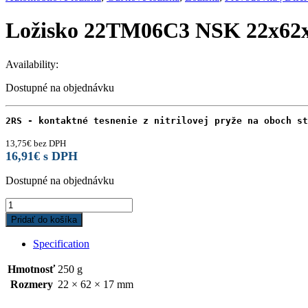
Ložisko 22TM06C3 NSK 22x62
Availability:
Dostupné na objednávku
2RS - kontaktné tesnenie z nitrilovej pryže na oboch st
13,75
€
bez DPH
16,91
€
s DPH
Dostupné na objednávku
Ložisko
22TM06C3
Pridať do košíka
NSK
22x62x17
Specification
quantity
Hmotnosť
250 g
Rozmery
22 × 62 × 17 mm