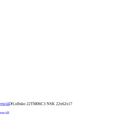
enciál
Ložisko 22TM06C3 NSK 22x62x17
enciál