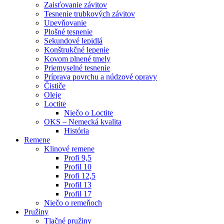
Zaisťovanie závitov
Tesnenie trubkových závitov
Upevňovanie
Plošné tesnenie
Sekundové lepidlá
Konštrukčné lepenie
Kovom plnené tmely
Priemyselné tesnenie
Príprava povrchu a núdzové opravy
Čističe
Oleje
Loctite
Niečo o Loctite
OKS – Nemecká kvalita
História
Remene
Klinové remene
Profi 9,5
Profil 10
Profi 12,5
Profil 13
Profil 17
Niečo o remeňoch
Pružiny
Tlačné pružiny