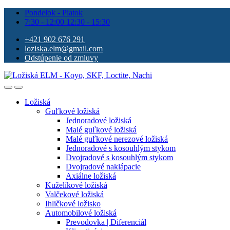
Pondelok - Piatok
7:30 - 12:00 12:30 - 15:30
+421 902 676 291
loziska.elm@gmail.com
Odstúpenie od zmluvy
Ložiská
Guľkové ložiská
Jednoradové ložiská
Malé guľkové ložiská
Malé guľkové nerezové ložiská
Jednoradové s kosouhlým stykom
Dvojradové s kosouhlým stykom
Dvojradové naklápacie
Axiálne ložiská
Kuželíkové ložiská
Valčekové ložiská
Ihličkové ložisko
Automobilové ložiská
Prevodovka | Diferenciál