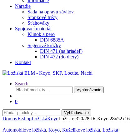
Informácie
Náradie
Sada na opravu závitov
Stopkové frézy
Sťahováky
Spojovací materiál
Klinok a pero
DIN 6885A
Segerové krúžky
DIN 471 (na hriadeľ)
DIN 472 (do diery)
Kontakt
Search
Hľadať:
Vyhľadávanie
0
Hľadať:
Vyhľadávanie
Domov
E-shop
Ložiská
Koyo
Ložisko 320/28 JR Koyo 28x52x16
Automobilové ložiská
,
Koyo
,
Kuželíkové ložiská
,
Ložiská