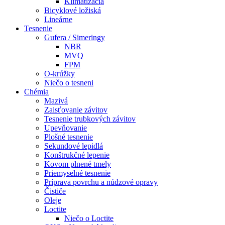
Klimatizácia
Bicyklové ložiská
Lineárne
Tesnenie
Gufera / Simeringy
NBR
MVQ
FPM
O-krúžky
Niečo o tesneni
Chémia
Mazivá
Zaisťovanie závitov
Tesnenie trubkových závitov
Upevňovanie
Plošné tesnenie
Sekundové lepidlá
Konštrukčné lepenie
Kovom plnené tmely
Priemyselné tesnenie
Príprava povrchu a núdzové opravy
Čističe
Oleje
Loctite
Niečo o Loctite