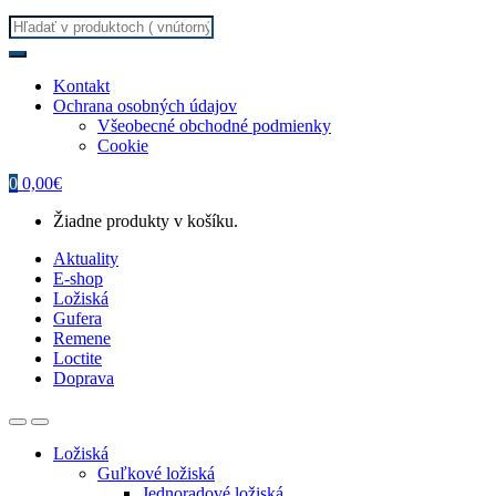
Search
for:
Kontakt
Ochrana osobných údajov
Všeobecné obchodné podmienky
Cookie
0
0,00
€
Žiadne produkty v košíku.
Aktuality
E-shop
Ložiská
Gufera
Remene
Loctite
Doprava
Ložiská
Guľkové ložiská
Jednoradové ložiská