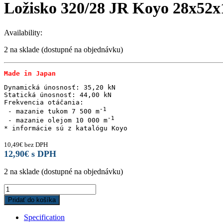
Ložisko 320/28 JR Koyo 28x52x
Availability:
2 na sklade (dostupné na objednávku)
Made in Japan
Dynamická únosnosť: 35,20 kN

Statická únosnosť: 44,00 kN

Frekvencia otáčania:

 - mazanie tukom 7 500 m
 - mazanie olejom 10 000 m
10,49
€
bez DPH
12,90
€
s DPH
2 na sklade (dostupné na objednávku)
Ložisko
320/28
Pridať do košíka
JR
Koyo
Specification