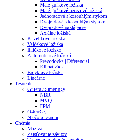
Malé guľkové ložiská
Malé guľkové nerezové ložiská
Jednoradové s kosouhlým stykom
Dvojradové s kosouhlým stykom
Dvojradové naklápacie
Axiálne ložiská
Kuželíkové ložiská
Valčekové ložiská
Ihličkové ložisko
Automobilové ložiská
Prevodovka | Diferenciál
Klimatizácia
Bicyklové ložiská
Lineárne
Tesnenie
Gufera / Simeringy
NBR
MVQ
FPM
O-krúžky
Niečo o tesneni
Chémia
Mazivá
Zaisťovanie závitov
Tesnenie trubkových závitov