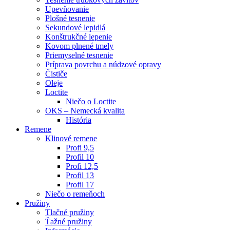
Upevňovanie
Plošné tesnenie
Sekundové lepidlá
Konštrukčné lepenie
Kovom plnené tmely
Priemyselné tesnenie
Príprava povrchu a núdzové opravy
Čističe
Oleje
Loctite
Niečo o Loctite
OKS – Nemecká kvalita
História
Remene
Klinové remene
Profi 9,5
Profil 10
Profi 12,5
Profil 13
Profil 17
Niečo o remeňoch
Pružiny
Tlačné pružiny
Ťažné pružiny