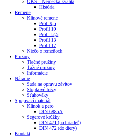
OKS – Nemecká kvalita
História
Remene
Klinové remene
Profi 9,5
Profil 10
Profi 12,5
Profil 13
Profil 17
Niečo o remeňoch
Pružiny
Tlačné pružiny
Ťažné pružiny
Informácie
Náradie
Sada na opravu závitov
Stopkové frézy
Sťahováky
Spojovací materiál
Klinok a pero
DIN 6885A
Segerové krúžky
DIN 471 (na hriadeľ)
DIN 472 (do diery)
Kontakt