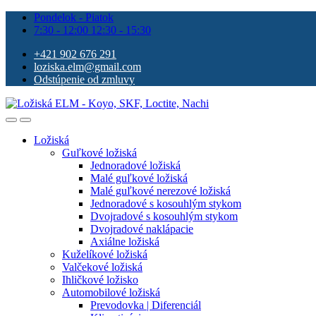
Pondelok - Piatok
7:30 - 12:00 12:30 - 15:30
+421 902 676 291
loziska.elm@gmail.com
Odstúpenie od zmluvy
Ložiská
Guľkové ložiská
Jednoradové ložiská
Malé guľkové ložiská
Malé guľkové nerezové ložiská
Jednoradové s kosouhlým stykom
Dvojradové s kosouhlým stykom
Dvojradové naklápacie
Axiálne ložiská
Kuželíkové ložiská
Valčekové ložiská
Ihličkové ložisko
Automobilové ložiská
Prevodovka | Diferenciál