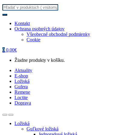
Search
for:
Kontakt
Ochrana osobných údajov
Všeobecné obchodné podmienky
Cookie
0
0,00
€
Žiadne produkty v košíku.
Aktuality
E-shop
Ložiská
Gufera
Remene
Loctite
Doprava
Ložiská
Guľkové ložiská
Jednoradové ložiská