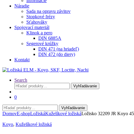
Informácie
Náradie
Sada na opravu závitov
Stopkové frézy
Sťahováky
Spojovací materiál
Klinok a pero
DIN 6885A
Segerové krúžky
DIN 471 (na hriadeľ)
DIN 472 (do diery)
Kontakt
Search
Hľadať:
Vyhľadávanie
0
Hľadať:
Vyhľadávanie
Domov
E-shop
Ložiská
Kuželíkové ložiská
Ložisko 32209 JR Koyo 4
Koyo
,
Kuželíkové ložiská