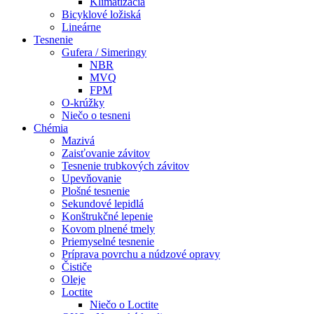
Klimatizácia
Bicyklové ložiská
Lineárne
Tesnenie
Gufera / Simeringy
NBR
MVQ
FPM
O-krúžky
Niečo o tesneni
Chémia
Mazivá
Zaisťovanie závitov
Tesnenie trubkových závitov
Upevňovanie
Plošné tesnenie
Sekundové lepidlá
Konštrukčné lepenie
Kovom plnené tmely
Priemyselné tesnenie
Príprava povrchu a núdzové opravy
Čističe
Oleje
Loctite
Niečo o Loctite