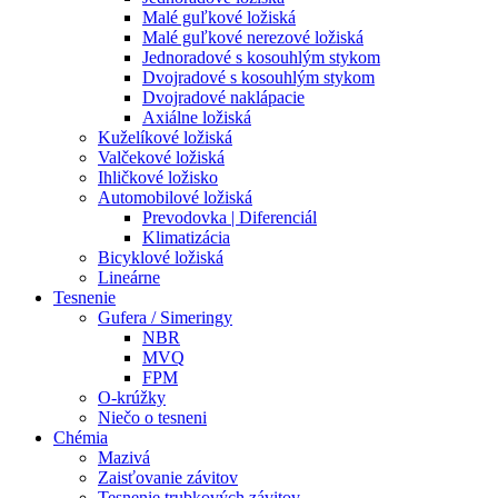
Malé guľkové ložiská
Malé guľkové nerezové ložiská
Jednoradové s kosouhlým stykom
Dvojradové s kosouhlým stykom
Dvojradové naklápacie
Axiálne ložiská
Kuželíkové ložiská
Valčekové ložiská
Ihličkové ložisko
Automobilové ložiská
Prevodovka | Diferenciál
Klimatizácia
Bicyklové ložiská
Lineárne
Tesnenie
Gufera / Simeringy
NBR
MVQ
FPM
O-krúžky
Niečo o tesneni
Chémia
Mazivá
Zaisťovanie závitov
Tesnenie trubkových závitov