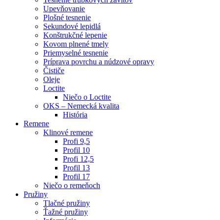
Upevňovanie
Plošné tesnenie
Sekundové lepidlá
Konštrukčné lepenie
Kovom plnené tmely
Priemyselné tesnenie
Príprava povrchu a núdzové opravy
Čističe
Oleje
Loctite
Niečo o Loctite
OKS – Nemecká kvalita
História
Remene
Klinové remene
Profi 9,5
Profil 10
Profi 12,5
Profil 13
Profil 17
Niečo o remeňoch
Pružiny
Tlačné pružiny
Ťažné pružiny