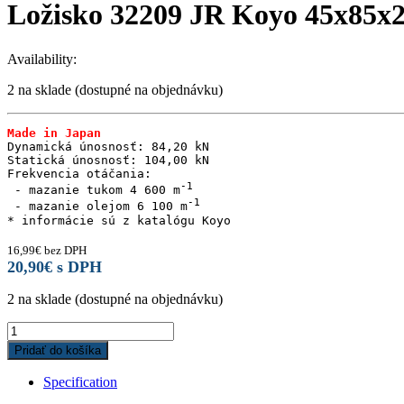
Ložisko 32209 JR Koyo 45x85x2
Availability:
2 na sklade (dostupné na objednávku)
Made in Japan
Dynamická únosnosť: 84,20 kN

Statická únosnosť: 104,00 kN

Frekvencia otáčania:

 - mazanie tukom 4 600 m
 - mazanie olejom 6 100 m
16,99
€
bez DPH
20,90
€
s DPH
2 na sklade (dostupné na objednávku)
Ložisko
32209
Pridať do košíka
JR
Koyo
Specification
45x85x24,75