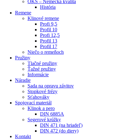
OKS – Nemecká kvalita
História
Remene
Klinové remene
Profi 9,5
Profil 10
Profi 12,5
Profil 13
Profil 17
Niečo o remeňoch
Pružiny
Tlačné pružiny
Ťažné pružiny
Informácie
Náradie
Sada na opravu závitov
Stopkové frézy
Sťahováky
Spojovací materiál
Klinok a pero
DIN 6885A
Segerové krúžky
DIN 471 (na hriadeľ)
DIN 472 (do diery)
Kontakt