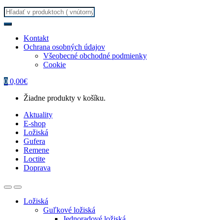
Search
for:
Kontakt
Ochrana osobných údajov
Všeobecné obchodné podmienky
Cookie
0
0,00
€
Žiadne produkty v košíku.
Aktuality
E-shop
Ložiská
Gufera
Remene
Loctite
Doprava
Ložiská
Guľkové ložiská
Jednoradové ložiská