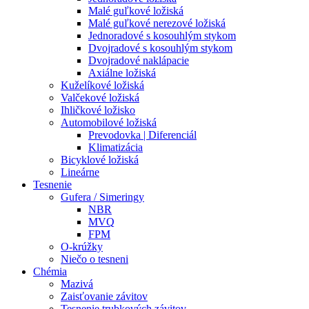
Malé guľkové ložiská
Malé guľkové nerezové ložiská
Jednoradové s kosouhlým stykom
Dvojradové s kosouhlým stykom
Dvojradové naklápacie
Axiálne ložiská
Kuželíkové ložiská
Valčekové ložiská
Ihličkové ložisko
Automobilové ložiská
Prevodovka | Diferenciál
Klimatizácia
Bicyklové ložiská
Lineárne
Tesnenie
Gufera / Simeringy
NBR
MVQ
FPM
O-krúžky
Niečo o tesneni
Chémia
Mazivá
Zaisťovanie závitov
Tesnenie trubkových závitov