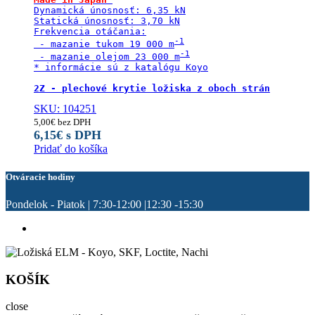
Dynamická únosnosť: 6,35 kN

Statická únosnosť: 3,70 kN

Frekvencia otáčania:

 - mazanie tukom 19 000 m
 - mazanie olejom 23 000 m
* informácie sú z katalógu Koyo

2Z - plechové krytie ložiska z oboch strán
SKU: 104251
5,00
€
bez DPH
6,15
€
s DPH
Pridať do košíka
Otváracie hodiny
Pondelok - Piatok | 7:30-12:00 |12:30 -15:30
KOŠÍK
close