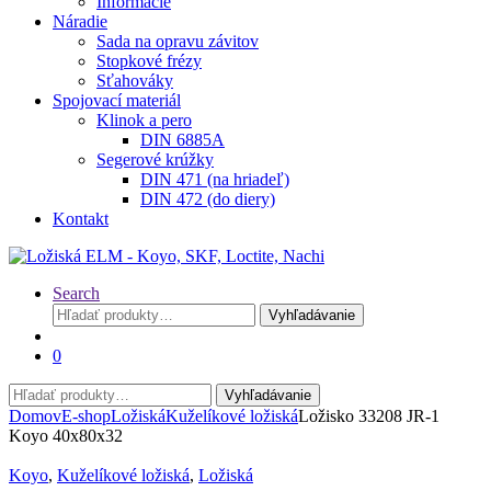
Informácie
Náradie
Sada na opravu závitov
Stopkové frézy
Sťahováky
Spojovací materiál
Klinok a pero
DIN 6885A
Segerové krúžky
DIN 471 (na hriadeľ)
DIN 472 (do diery)
Kontakt
Search
Hľadať:
Vyhľadávanie
0
Hľadať:
Vyhľadávanie
Domov
E-shop
Ložiská
Kuželíkové ložiská
Ložisko 33208 JR-1
Koyo 40x80x32
Koyo
,
Kuželíkové ložiská
,
Ložiská