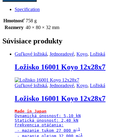
JR-
1
Specification
Koyo
40x80x32
Hmotnosť
758 g
quantity
Rozmery
40 × 80 × 32 mm
Súvisiace produkty
Guľkové ložiská
,
Jednoradové
,
Koyo
,
Ložiská
Ložisko 16001 Koyo 12x28x7
Guľkové ložiská
,
Jednoradové
,
Koyo
,
Ložiská
Ložisko 16001 Koyo 12x28x7
Dynamická únosnosť: 5,10 kN

Statická únosnosť: 2,40 kN

Frekvencia otáčania:

 - mazanie tukom 27 000 m
 - mazanie olejom 32 000 m