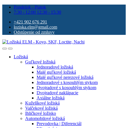
Pondelok - Piatok
7:30 - 12:00 12:30 - 15:30
+421 902 676 291
loziska.elm@gmail.com
Odstúpenie od zmluvy
Ložiská
Guľkové ložiská
Jednoradové ložiská
Malé guľkové ložiská
Malé guľkové nerezové ložiská
Jednoradové s kosouhlým stykom
Dvojradové s kosouhlým stykom
Dvojradové naklápacie
Axiálne ložiská
Kuželíkové ložiská
Valčekové ložiská
Ihličkové ložisko
Automobilové ložiská
Prevodovka | Diferenciál