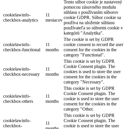
Tento súbor cookie je nastavený
pomocou zásuvného modulu
súhlasu s používaním súborov
cookielawinfo-
11
cookie GDPR. Súbor cookie sa
checkbox-analytics
mesiacov
používa na uloženie súhlasu
používateľa so súbormi cookie v
kategórii "Analytika".
The cookie is set by GDPR
cookielawinfo-
11
cookie consent to record the user
checkbox-functional
months
consent for the cookies in the
category "Functional".
This cookie is set by GDPR
Cookie Consent plugin. The
cookielawinfo-
11
cookies is used to store the user
checkbox-necessary
months
consent for the cookies in the
category "Necessary".
This cookie is set by GDPR
Cookie Consent plugin. The
cookielawinfo-
11
cookie is used to store the user
checkbox-others
months
consent for the cookies in the
category "Other.
This cookie is set by GDPR
cookielawinfo-
Cookie Consent plugin. The
11
checkbox-
cookie is used to store the user
months