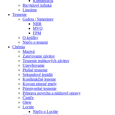
Klimatizácia
Bicyklové ložiská
Lineárne
Tesnenie
Gufera / Simeringy
NBR
MVQ
FPM
O-krúžky
Niečo o tesneni
Chémia
Mazivá
Zaisťovanie závitov
Tesnenie trubkových závitov
Upevňovanie
Plošné tesnenie
Sekundové lepidlá
Konštrukčné lepenie
Kovom plnené tmely
Priemyselné tesnenie
Príprava povrchu a núdzové opravy
Čističe
Oleje
Loctite
Niečo o Loctite