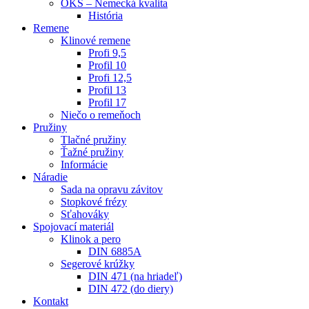
OKS – Nemecká kvalita
História
Remene
Klinové remene
Profi 9,5
Profil 10
Profi 12,5
Profil 13
Profil 17
Niečo o remeňoch
Pružiny
Tlačné pružiny
Ťažné pružiny
Informácie
Náradie
Sada na opravu závitov
Stopkové frézy
Sťahováky
Spojovací materiál
Klinok a pero
DIN 6885A
Segerové krúžky
DIN 471 (na hriadeľ)
DIN 472 (do diery)
Kontakt