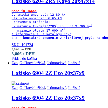
Ložisko 6204 2RS Koyo 20x47x14
Made in Japan
Dynamická únosnosť: 12.80 kN

Statická únosnosť: 6.65 kN

Frekvencia otáčania:

 - mazanie tukom(2Z/2RS) 15 000/ 9 700 m
 - mazanie olejom 17 000 m
2RS - kontaktné tesnenie z nitrilovej pryže na obo
SKU: 101724
3,09
€
bez DPH
3,80
€
s DPH
Pridať do košíka
Ezo
,
Guľkové ložiská
,
Jednoradové
,
Ložiská
Ložisko 6904 2Z Ezo 20x37x9
Ezo
,
Guľkové ložiská
,
Jednoradové
,
Ložiská
Ložisko 6904 2Z Ezo 20x37x9
Made in Japan