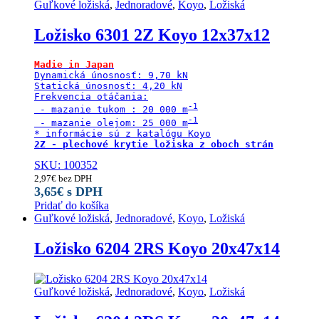
Guľkové ložiská
,
Jednoradové
,
Koyo
,
Ložiská
Ložisko 6301 2Z Koyo 12x37x12
Madie in Japan
Dynamická únosnosť: 9,70 kN

Statická únosnosť: 4,20 kN

Frekvencia otáčania:

 - mazanie tukom : 20 000 m
 - mazanie olejom: 25 000 m
2Z - plechové krytie ložiska z oboch strán
SKU: 100352
2,97
€
bez DPH
3,65
€
s DPH
Pridať do košíka
Guľkové ložiská
,
Jednoradové
,
Koyo
,
Ložiská
Ložisko 6204 2RS Koyo 20x47x14
Guľkové ložiská
,
Jednoradové
,
Koyo
,
Ložiská