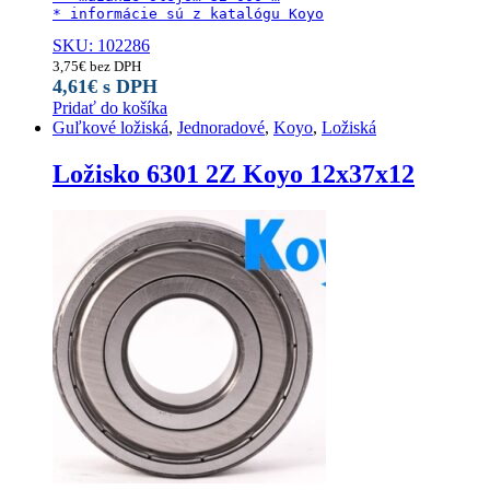
* informácie sú z katalógu Koyo
SKU: 102286
3,75
€
bez DPH
4,61
€
s DPH
Pridať do košíka
Guľkové ložiská
,
Jednoradové
,
Koyo
,
Ložiská
Ložisko 6301 2Z Koyo 12x37x12