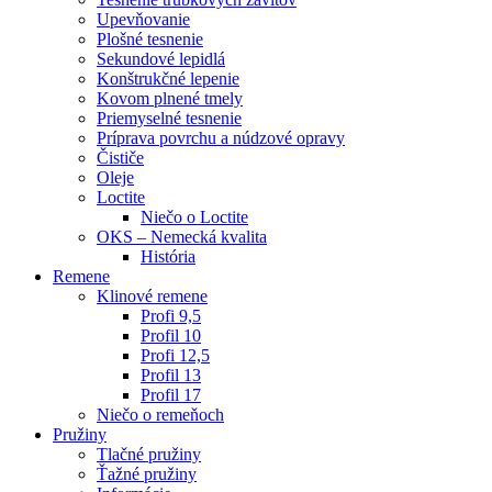
Upevňovanie
Plošné tesnenie
Sekundové lepidlá
Konštrukčné lepenie
Kovom plnené tmely
Priemyselné tesnenie
Príprava povrchu a núdzové opravy
Čističe
Oleje
Loctite
Niečo o Loctite
OKS – Nemecká kvalita
História
Remene
Klinové remene
Profi 9,5
Profil 10
Profi 12,5
Profil 13
Profil 17
Niečo o remeňoch
Pružiny
Tlačné pružiny
Ťažné pružiny