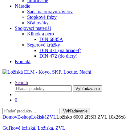
Informácie
Náradie
Sada na opravu závitov
Stopkové frézy
Sťahováky
Spojovací materiál
Klinok a pero
DIN 6885A
Segerové krúžky
DIN 471 (na hriadeľ)
DIN 472 (do diery)
Kontakt
Search
Hľadať:
Vyhľadávanie
0
Hľadať:
Vyhľadávanie
Domov
E-shop
Ložiská
ZVL
Ložisko 6000 2RSR ZVL 10x26x8
Guľkové ložiská
,
Ložiská
,
ZVL