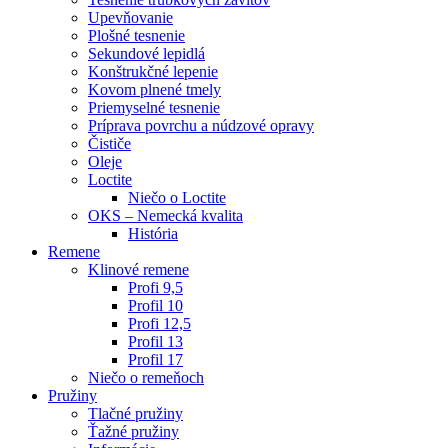
Upevňovanie
Plošné tesnenie
Sekundové lepidlá
Konštrukčné lepenie
Kovom plnené tmely
Priemyselné tesnenie
Príprava povrchu a núdzové opravy
Čističe
Oleje
Loctite
Niečo o Loctite
OKS – Nemecká kvalita
História
Remene
Klinové remene
Profi 9,5
Profil 10
Profi 12,5
Profil 13
Profil 17
Niečo o remeňoch
Pružiny
Tlačné pružiny
Ťažné pružiny