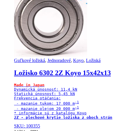
Guľkové ložiská
,
Jednoradové
,
Koyo
,
Ložiská
Ložisko 6302 2Z Koyo 15x42x13
Made in Japan
Dynamická únosnosť: 11,4 kN

Statická únosnosť: 5,45 kN

Frekvencia otáčania:

 - mazanie tukom: 17 000 m
 - mazanie olejom 20 000 m
2Z - plechové krytie ložiska z oboch strán
SKU: 100355