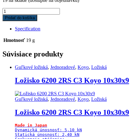
19 na sklade (dostupné na objednávku)
Ložisko
6000
Pridať do košíka
2RSR
ZVL
Specification
10x26x8
quantity
Hmotnosť
19 g
Súvisiace produkty
Guľkové ložiská
,
Jednoradové
,
Koyo
,
Ložiská
Ložisko 6200 2RS C3 Koyo 10x30x9
Guľkové ložiská
,
Jednoradové
,
Koyo
,
Ložiská
Ložisko 6200 2RS C3 Koyo 10x30x9
Made in Japan
Dynamická únosnosť: 5,10 kN

Statická únosnosť: 2,40 kN
