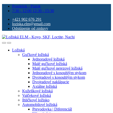
Pondelok - Piatok
7:30 - 12:00 12:30 - 15:30
+421 902 676 291
loziska.elm@gmail.com
Odstúpenie od zmluvy
Ložiská
Guľkové ložiská
Jednoradové ložiská
Malé guľkové ložiská
Malé guľkové nerezové ložiská
Jednoradové s kosouhlým stykom
Dvojradové s kosouhlým stykom
Dvojradové naklápacie
Axiálne ložiská
Kuželíkové ložiská
Valčekové ložiská
Ihličkové ložisko
Automobilové ložiská
Prevodovka | Diferenciál