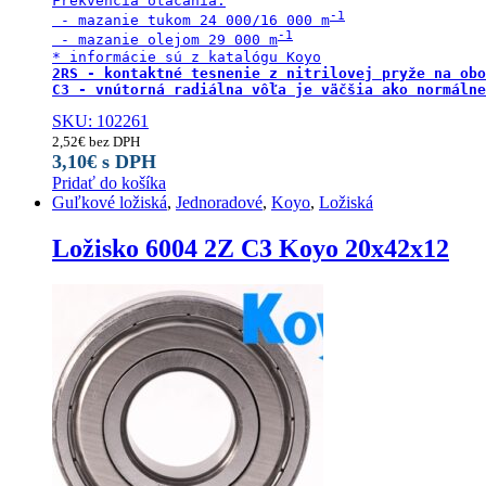
Frekvencia otáčania:

 - mazanie tukom 24 000/16 000 m
 - mazanie olejom 29 000 m
2RS - kontaktné tesnenie z nitrilovej pryže na obo
C3 - vnútorná radiálna vôľa je väčšia ako normálne
SKU: 102261
2,52
€
bez DPH
3,10
€
s DPH
Pridať do košíka
Guľkové ložiská
,
Jednoradové
,
Koyo
,
Ložiská
Ložisko 6004 2Z C3 Koyo 20x42x12