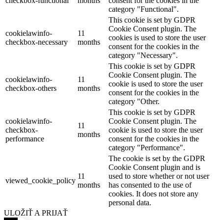
checkbox-functional
months
consent for the cookies in the
category "Functional".
This cookie is set by GDPR
Cookie Consent plugin. The
cookielawinfo-
11
cookies is used to store the user
checkbox-necessary
months
consent for the cookies in the
category "Necessary".
This cookie is set by GDPR
Cookie Consent plugin. The
cookielawinfo-
11
cookie is used to store the user
checkbox-others
months
consent for the cookies in the
category "Other.
This cookie is set by GDPR
cookielawinfo-
Cookie Consent plugin. The
11
checkbox-
cookie is used to store the user
months
performance
consent for the cookies in the
category "Performance".
The cookie is set by the GDPR
Cookie Consent plugin and is
11
used to store whether or not user
viewed_cookie_policy
months
has consented to the use of
cookies. It does not store any
personal data.
ULOŽIŤ A PRIJAŤ