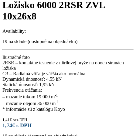
Ložisko 6000 2RSR ZVL
10x26x8
Availability:
19 na sklade (dostupné na objednávku)
Ilustračné foto
2RSR – kontaktné tesnenie z nitrilovej pryže na oboch stranách
ložiska
C3 – Radialná vôľa je väčšia ako normálna
Dynamická únosnosť: 4,55 kN
Statická únosnosť: 1,95 kN
Frekvencia otáčania:
-1
– mazanie tukom 19 000 m
-1
– mazanie olejom 36 000 m
* informácie sú z katalógu Koyo
1,41
€
bez DPH
1,74
€
s DPH