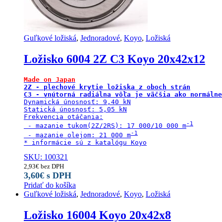
Guľkové ložiská
,
Jednoradové
,
Koyo
,
Ložiská
Ložisko 6004 2Z C3 Koyo 20x42x12
Made on Japan
2Z - plechové krytie ložiska z oboch strán

C3 - vnútorná radiálna vôľa je väčšia ako normálne
Dynamická únosnosť: 9,40 kN

Statická únosnosť: 5,05 kN

Frekvencia otáčania:

 - mazanie tukom(2Z/2RS): 17 000/10 000 m
 - mazanie olejom: 21 000 m
* informácie sú z katalógu Koyo
SKU: 100321
2,93
€
bez DPH
3,60
€
s DPH
Pridať do košíka
Guľkové ložiská
,
Jednoradové
,
Koyo
,
Ložiská
Ložisko 16004 Koyo 20x42x8