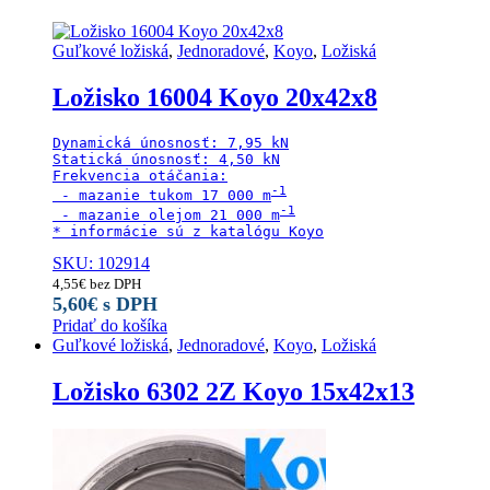
Guľkové ložiská
,
Jednoradové
,
Koyo
,
Ložiská
Ložisko 16004 Koyo 20x42x8
Dynamická únosnosť: 7,95 kN

Statická únosnosť: 4,50 kN

Frekvencia otáčania:

 - mazanie tukom 17 000 m
 - mazanie olejom 21 000 m
* informácie sú z katalógu Koyo
SKU: 102914
4,55
€
bez DPH
5,60
€
s DPH
Pridať do košíka
Guľkové ložiská
,
Jednoradové
,
Koyo
,
Ložiská
Ložisko 6302 2Z Koyo 15x42x13