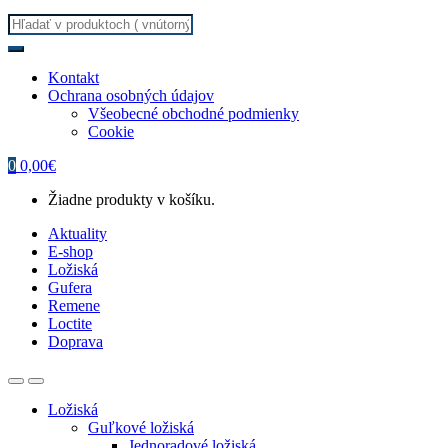
Search
for:
Kontakt
Ochrana osobných údajov
Všeobecné obchodné podmienky
Cookie
0
0,00
€
Žiadne produkty v košíku.
Aktuality
E-shop
Ložiská
Gufera
Remene
Loctite
Doprava
Ložiská
Guľkové ložiská
Jednoradové ložiská