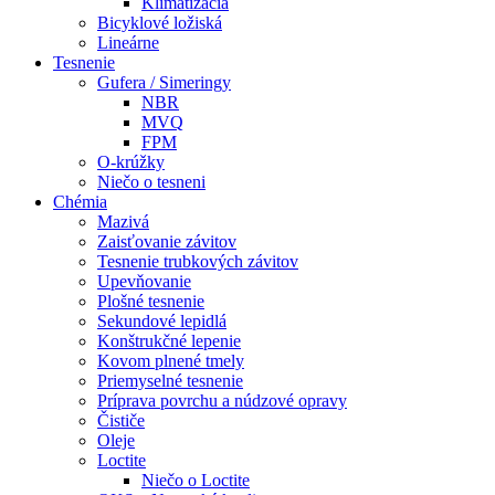
Klimatizácia
Bicyklové ložiská
Lineárne
Tesnenie
Gufera / Simeringy
NBR
MVQ
FPM
O-krúžky
Niečo o tesneni
Chémia
Mazivá
Zaisťovanie závitov
Tesnenie trubkových závitov
Upevňovanie
Plošné tesnenie
Sekundové lepidlá
Konštrukčné lepenie
Kovom plnené tmely
Priemyselné tesnenie
Príprava povrchu a núdzové opravy
Čističe
Oleje
Loctite
Niečo o Loctite