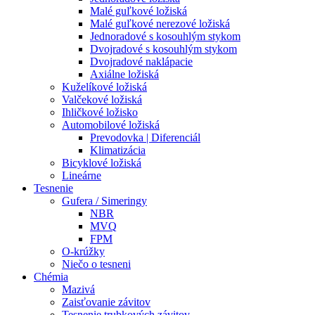
Malé guľkové ložiská
Malé guľkové nerezové ložiská
Jednoradové s kosouhlým stykom
Dvojradové s kosouhlým stykom
Dvojradové naklápacie
Axiálne ložiská
Kuželíkové ložiská
Valčekové ložiská
Ihličkové ložisko
Automobilové ložiská
Prevodovka | Diferenciál
Klimatizácia
Bicyklové ložiská
Lineárne
Tesnenie
Gufera / Simeringy
NBR
MVQ
FPM
O-krúžky
Niečo o tesneni
Chémia
Mazivá
Zaisťovanie závitov
Tesnenie trubkových závitov