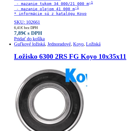
 - mazanie tukom 34 000/21 000 m
 - mazanie olejom 41 000 m
* informácie sú z katalógu Koyo
SKU: 102661
6,41
€
bez DPH
7,89
€
s DPH
Pridať do košíka
Guľkové ložiská
,
Jednoradové
,
Koyo
,
Ložiská
Ložisko 6300 2RS FG Koyo 10x35x11