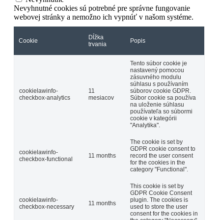
Nevyhnutné cookies sú potrebné pre správne fungovanie
webovej stránky a nemožno ich vypnúť v našom systéme.
Dĺžka
Cookie
Popis
trvania
Tento súbor cookie je
nastavený pomocou
zásuvného modulu
súhlasu s používaním
cookielawinfo-
11
súborov cookie GDPR.
checkbox-analytics
mesiacov
Súbor cookie sa používa
na uloženie súhlasu
používateľa so súbormi
cookie v kategórii
"Analytika".
The cookie is set by
GDPR cookie consent to
cookielawinfo-
11 months
record the user consent
checkbox-functional
for the cookies in the
category "Functional".
This cookie is set by
GDPR Cookie Consent
cookielawinfo-
plugin. The cookies is
11 months
checkbox-necessary
used to store the user
consent for the cookies in