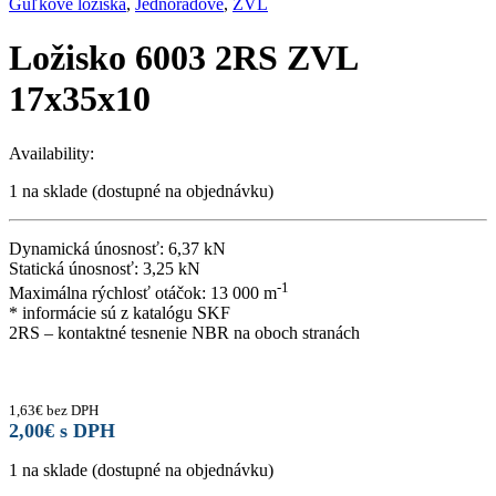
Guľkové ložiská
,
Jednoradové
,
ZVL
Ložisko 6003 2RS ZVL
17x35x10
Availability:
1 na sklade (dostupné na objednávku)
Dynamická únosnosť: 6,37 kN
Statická únosnosť: 3,25 kN
-1
Maximálna rýchlosť otáčok: 13 000 m
* informácie sú z katalógu SKF
2RS – kontaktné tesnenie NBR na oboch stranách
1,63
€
bez DPH
2,00
€
s DPH
1 na sklade (dostupné na objednávku)