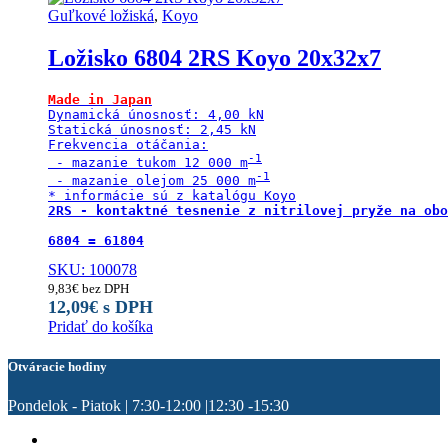
Guľkové ložiská
,
Koyo
Ložisko 6804 2RS Koyo 20x32x7
Made in Japan
Dynamická únosnosť: 4,00 kN

Statická únosnosť: 2,45 kN

Frekvencia otáčania:

 - mazanie tukom 12 000 m
 - mazanie olejom 25 000 m
2RS - kontaktné tesnenie z nitrilovej pryže na obo
6804 = 61804
SKU: 100078
9,83
€
bez DPH
12,09
€
s DPH
Pridať do košíka
Otváracie hodiny
Pondelok - Piatok | 7:30-12:00 |12:30 -15:30