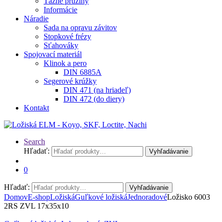
Ťažné pružiny
Informácie
Náradie
Sada na opravu závitov
Stopkové frézy
Sťahováky
Spojovací materiál
Klinok a pero
DIN 6885A
Segerové krúžky
DIN 471 (na hriadeľ)
DIN 472 (do diery)
Kontakt
Search
Hľadať:
Vyhľadávanie
0
Hľadať:
Vyhľadávanie
Domov
E-shop
Ložiská
Guľkové ložiská
Jednoradové
Ložisko 6003
2RS ZVL 17x35x10