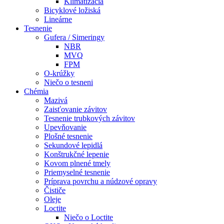
Klimatizácia
Bicyklové ložiská
Lineárne
Tesnenie
Gufera / Simeringy
NBR
MVQ
FPM
O-krúžky
Niečo o tesneni
Chémia
Mazivá
Zaisťovanie závitov
Tesnenie trubkových závitov
Upevňovanie
Plošné tesnenie
Sekundové lepidlá
Konštrukčné lepenie
Kovom plnené tmely
Priemyselné tesnenie
Príprava povrchu a núdzové opravy
Čističe
Oleje
Loctite
Niečo o Loctite