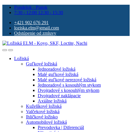
Pondelok - Piatok
7:30 - 12:00 12:30 - 15:30
+421 902 676 291
loziska.elm@gmail.com
Odstúpenie od zmluvy
Ložiská
Guľkové ložiská
Jednoradové ložiská
Malé guľkové ložiská
Malé guľkové nerezové ložiská
Jednoradové s kosouhlým stykom
Dvojradové s kosouhlým stykom
Dvojradové naklápacie
Axiálne ložiská
Kuželíkové ložiská
Valčekové ložiská
Ihličkové ložisko
Automobilové ložiská
Prevodovka | Diferenciál