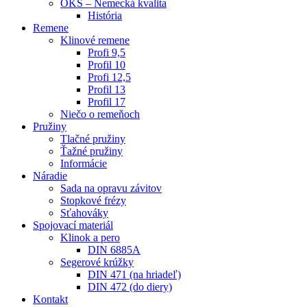
OKS – Nemecká kvalita
História
Remene
Klinové remene
Profi 9,5
Profil 10
Profi 12,5
Profil 13
Profil 17
Niečo o remeňoch
Pružiny
Tlačné pružiny
Ťažné pružiny
Informácie
Náradie
Sada na opravu závitov
Stopkové frézy
Sťahováky
Spojovací materiál
Klinok a pero
DIN 6885A
Segerové krúžky
DIN 471 (na hriadeľ)
DIN 472 (do diery)
Kontakt