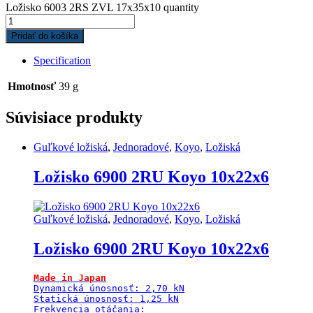
Ložisko 6003 2RS ZVL 17x35x10 quantity
Pridať do košíka
Specification
Hmotnosť
39 g
Súvisiace produkty
Guľkové ložiská
,
Jednoradové
,
Koyo
,
Ložiská
Ložisko 6900 2RU Koyo 10x22x6
Guľkové ložiská
,
Jednoradové
,
Koyo
,
Ložiská
Ložisko 6900 2RU Koyo 10x22x6
Made in Japan
Dynamická únosnosť: 2,70 kN

Statická únosnosť: 1,25 kN

Frekvencia otáčania:
