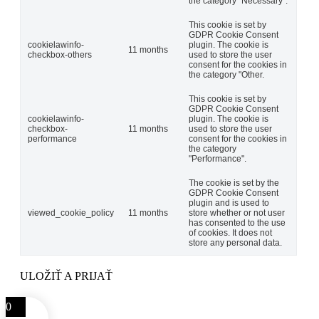
the category "Necessary".
This cookie is set by
GDPR Cookie Consent
cookielawinfo-
plugin. The cookie is
11 months
checkbox-others
used to store the user
consent for the cookies in
the category "Other.
This cookie is set by
GDPR Cookie Consent
cookielawinfo-
plugin. The cookie is
checkbox-
11 months
used to store the user
performance
consent for the cookies in
the category
"Performance".
The cookie is set by the
GDPR Cookie Consent
plugin and is used to
viewed_cookie_policy
11 months
store whether or not user
has consented to the use
of cookies. It does not
store any personal data.
ULOŽIŤ A PRIJAŤ
0