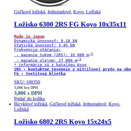
Guľkové ložiská
,
Jednoradové
,
Koyo
,
Ložiská
Ložisko 6300 2RS FG Koyo 10x35x11
Made in Japan
Dynamická únosnosť: 8,10 kN

Statická únosnosť: 3,45 kN

Frekvencia otáčania:

 - mazanie tukom (2RS): 16 000 m
 - mazanie olejom: 27 000 m
2RS - kontaktné tesnenie z nitrilovej pryže na obo
FG - textitová klietka
SKU: 100350
3,09
€
bez DPH
3,80
€
s DPH
Pridať do košíka
Bicyklové ložiská
,
Guľkové ložiská
,
Jednoradové
,
Koyo
,
Ložiská
Ložisko 6802 2RS Koyo 15x24x5