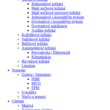
Jednoradové ložiská
Malé guľkové ložiská
Malé guľkové nerezové ložiská
Jednoradové s kosouhlým stykom
Dvojradové s kosouhlým stykom
Dvojradové naklápacie
Axiálne ložiská
Kuželíkové ložiská
Valčekové ložiská
Ihličkové ložisko
Automobilové ložiská
Prevodovka | Diferenciál
Klimatizácia
Bicyklové ložiská
Lineárne
Tesnenie
Gufera / Simeringy
NBR
MVQ
FPM
O-krúžky
Niečo o tesneni
Chémia
Mazivá
Zaisťovanie závitov