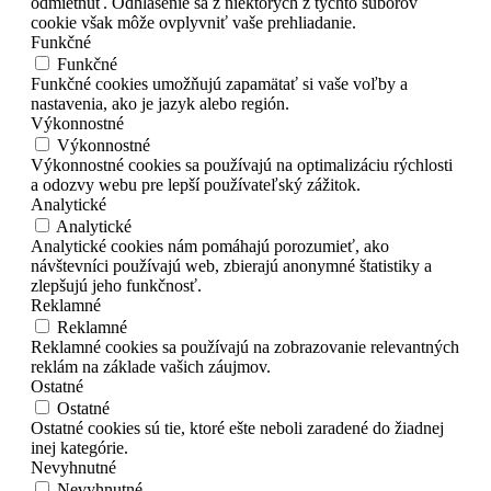
odmietnuť. Odhlásenie sa z niektorých z týchto súborov
cookie však môže ovplyvniť vaše prehliadanie.
Funkčné
Funkčné
Funkčné cookies umožňujú zapamätať si vaše voľby a
nastavenia, ako je jazyk alebo región.
Výkonnostné
Výkonnostné
Výkonnostné cookies sa používajú na optimalizáciu rýchlosti
a odozvy webu pre lepší používateľský zážitok.
Analytické
Analytické
Analytické cookies nám pomáhajú porozumieť, ako
návštevníci používajú web, zbierajú anonymné štatistiky a
zlepšujú jeho funkčnosť.
Reklamné
Reklamné
Reklamné cookies sa používajú na zobrazovanie relevantných
reklám na základe vašich záujmov.
Ostatné
Ostatné
Ostatné cookies sú tie, ktoré ešte neboli zaradené do žiadnej
inej kategórie.
Nevyhnutné
Nevyhnutné