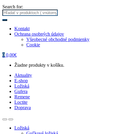
Search for:
Kontakt
Ochrana osobných údajov
Všeobecné obchodné podmienky
Cookie
0
0,00
€
Žiadne produkty v košíku.
Aktuality
E-shop
Ložiská
Gufera
Remene
Loctite
Doprava
Ložiská
Guľkové ložiská