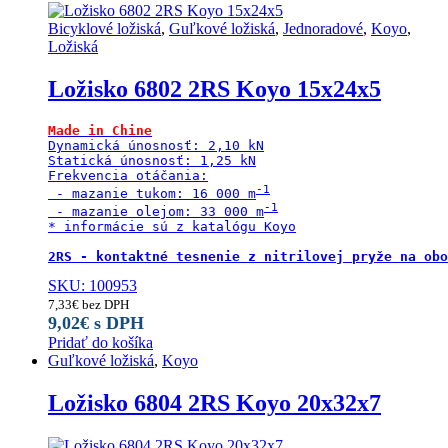
Bicyklové ložiská
,
Guľkové ložiská
,
Jednoradové
,
Koyo
,
Ložiská
Ložisko 6802 2RS Koyo 15x24x5
Made in Chine
Dynamická únosnosť: 2,10 kN

Statická únosnosť: 1,25 kN

Frekvencia otáčania:

 - mazanie tukom: 16 000 m
 - mazanie olejom: 33 000 m
* informácie sú z katalógu Koyo

2RS - kontaktné tesnenie z nitrilovej pryže na obo
SKU: 100953
7,33
€
bez DPH
9,02
€
s DPH
Pridať do košíka
Guľkové ložiská
,
Koyo
Ložisko 6804 2RS Koyo 20x32x7