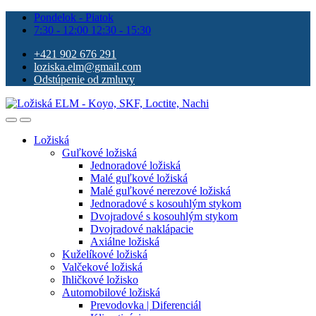
Pondelok - Piatok
7:30 - 12:00 12:30 - 15:30
+421 902 676 291
loziska.elm@gmail.com
Odstúpenie od zmluvy
Ložiská
Guľkové ložiská
Jednoradové ložiská
Malé guľkové ložiská
Malé guľkové nerezové ložiská
Jednoradové s kosouhlým stykom
Dvojradové s kosouhlým stykom
Dvojradové naklápacie
Axiálne ložiská
Kuželíkové ložiská
Valčekové ložiská
Ihličkové ložisko
Automobilové ložiská
Prevodovka | Diferenciál