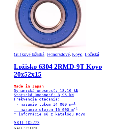
Guľkové ložiská
,
Jednoradové
,
Koyo
,
Ložiská
Ložisko 6304 2RMD-9T Koyo
20x52x15
Made in Japan
Dynamická únosnosť: 18,10 kN

Statická únosnosť: 8,95 kN

Frekvencia otáčania:

 - mazanie tukom 14 000 m
 - mazanie olejom 16 000 m
* informácie sú z katalógu Koyo
SKU: 102273
6,41
€
bez DPH