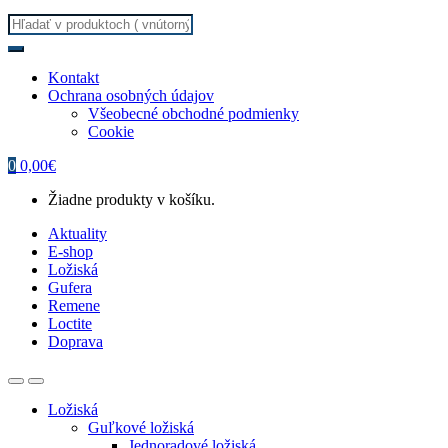
Search
for:
Kontakt
Ochrana osobných údajov
Všeobecné obchodné podmienky
Cookie
0
0,00
€
Žiadne produkty v košíku.
Aktuality
E-shop
Ložiská
Gufera
Remene
Loctite
Doprava
Ložiská
Guľkové ložiská
Jednoradové ložiská