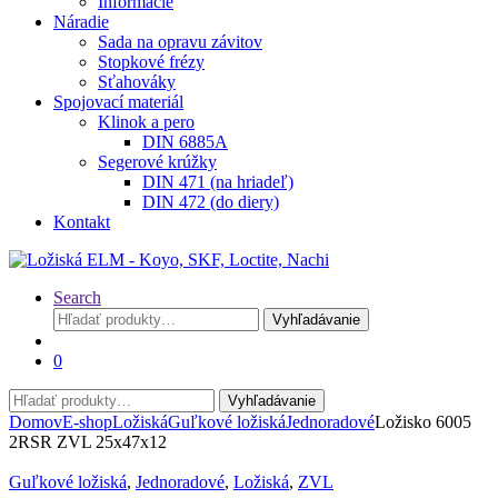
Informácie
Náradie
Sada na opravu závitov
Stopkové frézy
Sťahováky
Spojovací materiál
Klinok a pero
DIN 6885A
Segerové krúžky
DIN 471 (na hriadeľ)
DIN 472 (do diery)
Kontakt
Search
Hľadať:
Vyhľadávanie
0
Hľadať:
Vyhľadávanie
Domov
E-shop
Ložiská
Guľkové ložiská
Jednoradové
Ložisko 6005
2RSR ZVL 25x47x12
Guľkové ložiská
,
Jednoradové
,
Ložiská
,
ZVL