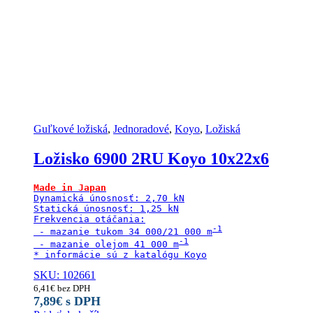
Guľkové ložiská
,
Jednoradové
,
Koyo
,
Ložiská
Ložisko 6900 2RU Koyo 10x22x6
Made in Japan
Dynamická únosnosť: 2,70 kN

Statická únosnosť: 1,25 kN

Frekvencia otáčania:

 - mazanie tukom 34 000/21 000 m
 - mazanie olejom 41 000 m
* informácie sú z katalógu Koyo
SKU: 102661
6,41
€
bez DPH
7,89
€
s DPH