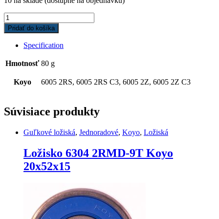
10 na sklade (dostupné na objednávku)
Ložisko
6005
Pridať do košíka
2RSR
ZVL
Specification
25x47x12
quantity
Hmotnosť
80 g
Koyo
6005 2RS, 6005 2RS C3, 6005 2Z, 6005 2Z C3
Súvisiace produkty
Guľkové ložiská
,
Jednoradové
,
Koyo
,
Ložiská
Ložisko 6304 2RMD-9T Koyo
20x52x15