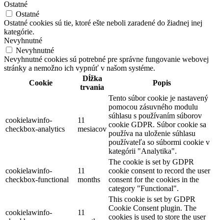
Ostatné
Ostatné
Ostatné cookies sú tie, ktoré ešte neboli zaradené do žiadnej inej
kategórie.
Nevyhnutné
Nevyhnutné
Nevyhnutné cookies sú potrebné pre správne fungovanie webovej
stránky a nemožno ich vypnúť v našom systéme.
Dĺžka
Cookie
Popis
trvania
Tento súbor cookie je nastavený
pomocou zásuvného modulu
súhlasu s používaním súborov
cookielawinfo-
11
cookie GDPR. Súbor cookie sa
checkbox-analytics
mesiacov
používa na uloženie súhlasu
používateľa so súbormi cookie v
kategórii "Analytika".
The cookie is set by GDPR
cookielawinfo-
11
cookie consent to record the user
checkbox-functional
months
consent for the cookies in the
category "Functional".
This cookie is set by GDPR
Cookie Consent plugin. The
cookielawinfo-
11
cookies is used to store the user