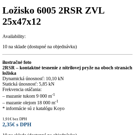
Ložisko 6005 2RSR ZVL
25x47x12
Availability:
10 na sklade (dostupné na objednávku)
ilustračné foto
2RSR – kontaktné tesnenie z nitrilovej pryže na oboch stranách
ložiska
Dynamická únosnosť: 10,10 kN
Statická únosnosť: 5,85 kN
Frekvencia otáčania:
-1
– mazanie tukom 9 000 m
-1
– mazanie olejom 18 000 m
* informácie sú z katalógu Koyo
1,91
€
bez DPH
2,35
€
s DPH