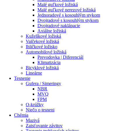
Malé guľkové ložiská
Malé guľkové nerezové ložiská
Jednoradové s kosouhlým stykom
Dvojradové s kosouhlým stykom
Dvojradové naklápacie
Axiálne ložiská
Kuželíkové ložiská
Valčekové ložiská
Ihličkové ložisko
Automobilové ložiská
Prevodovka | Diferenciál
Klimatizácia
Bicyklové ložiská
Lineárne
Tesnenie
Gufera / Simeringy
NBR
MVQ
FPM
O-krúžky
Niečo o tesneni
Chémia
Mazivá
Zaisťovanie závitov
Tesnenie trubkových závitov