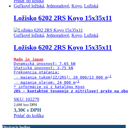
Pridať do košíka
Guľkové ložiská
,
Jednoradové
,
Koyo
,
Ložiská
Ložisko 6202 2RS Koyo 15x35x11
Guľkové ložiská
,
Jednoradové
,
Koyo
,
Ložiská
Ložisko 6202 2RS Koyo 15x35x11
Made in Japan
Dynamická únosnosť: 7,65 kN

Statická únosnosť: 3,75 kN

Frekvencia otáčania:

 - mazanie tukom(2Z/2RS): 20 000/13 000 m
 - mazanie olejom: 24 000 m
2RS - kontaktné tesnenie z nitrilovej pryže na obo
SKU: 102279
2,68
€
bez DPH
3,30
€
s DPH
Pridať do košíka
Otváracie hodiny