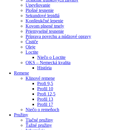
Upevňovanie
Plošné tesnenie
Sekundové lepidlá
Konštrukčné lepenie
Kovom plnené tmely
Priemyselné tesnenie
Príprava povrchu a núdzové opravy
Čističe
Oleje
Loctite
Niečo o Loctite
OKS – Nemecká kvalita
História
Remene
Klinové remene
Profi 9,5
Profil 10
Profi 12,5
Profil 13
Profil 17
Niečo o remeňoch
Pružiny
Tlačné pružiny
Ťažné pružiny