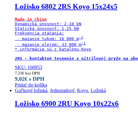
Ložisko 6802 2RS Koyo 15x24x5
Made in Chine
Dynamická únosnosť: 2,10 kN

Statická únosnosť: 1,25 kN

Frekvencia otáčania:

 - mazanie tukom: 16 000 m
 - mazanie olejom: 33 000 m
* informácie sú z katalógu Koyo

2RS - kontaktné tesnenie z nitrilovej pryže na obo
SKU: 100953
7,33
€
bez DPH
9,02
€
s DPH
Pridať do košíka
Guľkové ložiská
,
Jednoradové
,
Koyo
,
Ložiská
Ložisko 6900 2RU Koyo 10x22x6