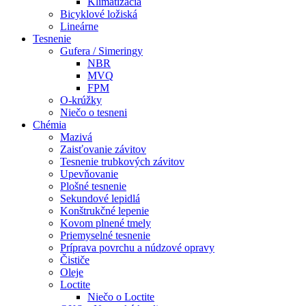
Klimatizácia
Bicyklové ložiská
Lineárne
Tesnenie
Gufera / Simeringy
NBR
MVQ
FPM
O-krúžky
Niečo o tesneni
Chémia
Mazivá
Zaisťovanie závitov
Tesnenie trubkových závitov
Upevňovanie
Plošné tesnenie
Sekundové lepidlá
Konštrukčné lepenie
Kovom plnené tmely
Priemyselné tesnenie
Príprava povrchu a núdzové opravy
Čističe
Oleje
Loctite
Niečo o Loctite