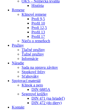
OKS – Nemecká kvalita
História
Remene
Klinové remene
Profi 9,5
Profil 10
Profi 12,5
Profil 13
Profil 17
Niečo o remeňoch
Pružiny
Tlačné pružiny
Ťažné pružiny
Informácie
Náradie
Sada na opravu závitov
Stopkové frézy
Sťahováky
Spojovací materiál
Klinok a pero
DIN 6885A
Segerové krúžky
DIN 471 (na hriadeľ)
DIN 472 (do diery)
Kontakt