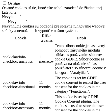
Ostatné
Ostatné cookies sú tie, ktoré ešte neboli zaradené do žiadnej inej
kategórie.
Nevyhnutné
Nevyhnutné
Nevyhnutné cookies sú potrebné pre správne fungovanie webovej
stránky a nemožno ich vypnúť v našom systéme.
Dĺžka
Cookie
Popis
trvania
Tento súbor cookie je nastavený
pomocou zásuvného modulu
súhlasu s používaním súborov
cookielawinfo-
11
cookie GDPR. Súbor cookie sa
checkbox-analytics
mesiacov
používa na uloženie súhlasu
používateľa so súbormi cookie v
kategórii "Analytika".
The cookie is set by GDPR
cookielawinfo-
11
cookie consent to record the user
checkbox-functional
months
consent for the cookies in the
category "Functional".
This cookie is set by GDPR
Cookie Consent plugin. The
cookielawinfo-
11
cookies is used to store the user
checkbox-necessary
months
consent for the cookies in the