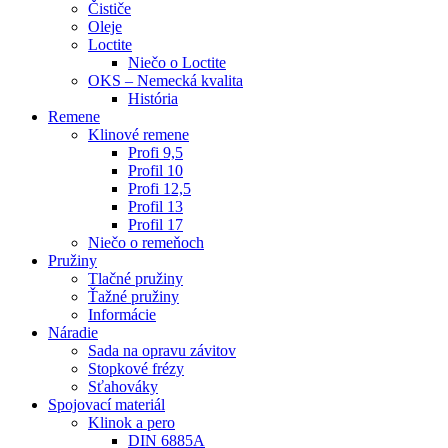
Čističe
Oleje
Loctite
Niečo o Loctite
OKS – Nemecká kvalita
História
Remene
Klinové remene
Profi 9,5
Profil 10
Profi 12,5
Profil 13
Profil 17
Niečo o remeňoch
Pružiny
Tlačné pružiny
Ťažné pružiny
Informácie
Náradie
Sada na opravu závitov
Stopkové frézy
Sťahováky
Spojovací materiál
Klinok a pero
DIN 6885A