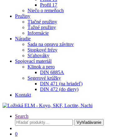
Profil 17
Niečo o remeňoch
Pružiny
Tlačné pružiny
Ťažné pružiny
Informácie
Náradie
Sada na opravu závitov
Stopkové frézy
Sťahováky
Spojovací materiál
Klinok a pero
DIN 6885A
Segerové krúžky
DIN 471 (na hriadeľ)
DIN 472 (do diery)
Kontakt
Search
Hľadať:
Vyhľadávanie
0