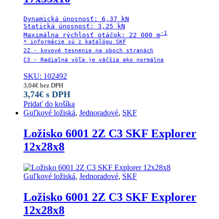
Dynamická únosnosť: 6,37 kN

Statická únosnosť: 3,25 kN

-1

Maximálna rýchlosť otáčok: 22 000 m
* informácie sú z katalógu SKF

2Z - kovové tesnenie na oboch stranách

C3 - Radialná vôľa je väčšia ako normálna
SKU: 102492
3,04
€
bez DPH
3,74
€
s DPH
Pridať do košíka
Guľkové ložiská
,
Jednoradové
,
SKF
Ložisko 6001 2Z C3 SKF Explorer
12x28x8
Guľkové ložiská
,
Jednoradové
,
SKF
Ložisko 6001 2Z C3 SKF Explorer
12x28x8