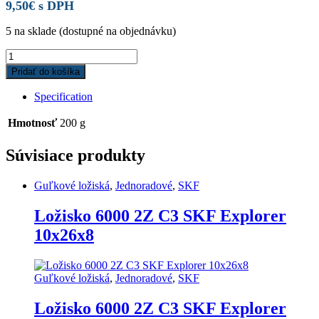
9,50
€
s DPH
5 na sklade (dostupné na objednávku)
Ložisko
6008
Pridať do košíka
2RS1
C3
Specification
SKF
Explorer
Hmotnosť
200 g
40x68x15
quantity
Súvisiace produkty
Guľkové ložiská
,
Jednoradové
,
SKF
Ložisko 6000 2Z C3 SKF Explorer
10x26x8
Guľkové ložiská
,
Jednoradové
,
SKF
Ložisko 6000 2Z C3 SKF Explorer