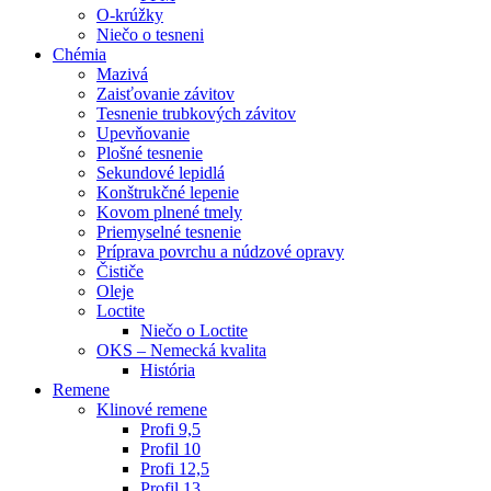
O-krúžky
Niečo o tesneni
Chémia
Mazivá
Zaisťovanie závitov
Tesnenie trubkových závitov
Upevňovanie
Plošné tesnenie
Sekundové lepidlá
Konštrukčné lepenie
Kovom plnené tmely
Priemyselné tesnenie
Príprava povrchu a núdzové opravy
Čističe
Oleje
Loctite
Niečo o Loctite
OKS – Nemecká kvalita
História
Remene
Klinové remene
Profi 9,5
Profil 10
Profi 12,5
Profil 13