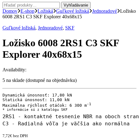
Hľadať:
Vyhľadávanie
Domov
E-shop
Ložiská
Guľkové ložiská
Jednoradové
Ložisko
6008 2RS1 C3 SKF Explorer 40x68x15
Guľkové ložiská
,
Jednoradové
,
SKF
Ložisko 6008 2RS1 C3 SKF
Explorer 40x68x15
Availability:
5 na sklade (dostupné na objednávku)
Dynamická únosnosť: 17,80 kN

Statická únosnosť: 11,00 kN

-1

Maximálna rýchlosť otáčok: 6 300 m
2RS1 - kontaktné tesnenie NBR na oboch stran
C3 - Radialná vôľa je väčšia ako normálna
7,72
€
bez DPH