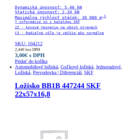
Dynamická únosnosť: 5,40 kN

Statická únosnosť: 2,34 kN

-1

Maximálna rýchlosť otáčok: 30 000 m
* informácie sú z katalógu SKF

2Z - kovové tesnenie na oboch stranách

C3 - Radialná vôľa je väčšia ako normálna
SKU: 104212
2,44
€
bez DPH
3,00
€
s DPH
Pridať do košíka
Automobilové ložiská
,
Guľkové ložiská
,
Jednoradové
,
Ložiská
,
Prevodovka | Diferenciál
,
SKF
Ložisko BB1B 447244 SKF
22x57x16,8