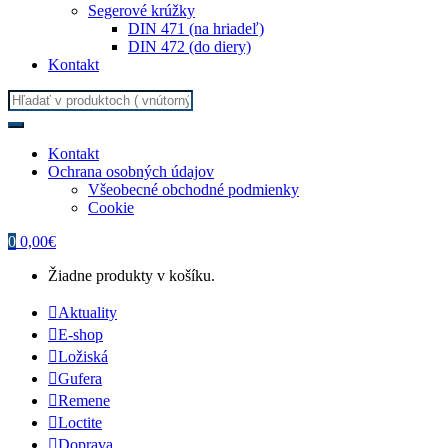
Segerové krúžky
DIN 471 (na hriadeľ)
DIN 472 (do diery)
Kontakt
Search for:
Kontakt
Ochrana osobných údajov
Všeobecné obchodné podmienky
Cookie
0
0,00
€
Žiadne produkty v košíku.
Aktuality
E-shop
Ložiská
Gufera
Remene
Loctite
Doprava