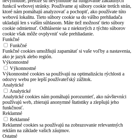
nevyhnutné, pretože sú nevyhnutné na fungovanie základných
funkcií webovej stránky. Používame aj súbory cookie tretích strán,
ktoré nám pomáhajú analyzovať a pochopiť, ako používate túto
webovú lokalitu. Tieto súbory cookie sa do vášho prehliadača
ukladajú len s vaším súhlasom. Máte tiež možnosť tieto súbory
cookie odmietnuť. Odhlásenie sa z niektorých z týchto súborov
cookie však môže ovplyvniť vaše prehliadanie.
Funkčné
Funkčné
Funkčné cookies umožňujú zapamätať si vaše voľby a nastavenia,
ako je jazyk alebo región.
Výkonnostné
Výkonnostné
Výkonnostné cookies sa používajú na optimalizáciu rýchlosti a
odozvy webu pre lepší používateľský zážitok.
Analytické
Analytické
Analytické cookies nám pomáhajú porozumieť, ako návštevníci
používajú web, zbierajú anonymné štatistiky a zlepšujú jeho
funkčnosť.
Reklamné
Reklamné
Reklamné cookies sa používajú na zobrazovanie relevantných
reklám na základe vašich záujmov.
Ostatné