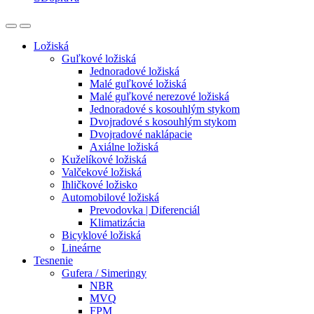
Ložiská
Guľkové ložiská
Jednoradové ložiská
Malé guľkové ložiská
Malé guľkové nerezové ložiská
Jednoradové s kosouhlým stykom
Dvojradové s kosouhlým stykom
Dvojradové naklápacie
Axiálne ložiská
Kuželíkové ložiská
Valčekové ložiská
Ihličkové ložisko
Automobilové ložiská
Prevodovka | Diferenciál
Klimatizácia
Bicyklové ložiská
Lineárne
Tesnenie
Gufera / Simeringy
NBR
MVQ
FPM