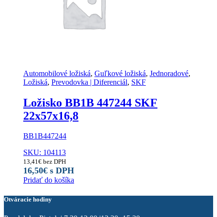
Automobilové ložiská
,
Guľkové ložiská
,
Jednoradové
,
Ložiská
,
Prevodovka | Diferenciál
,
SKF
Ložisko BB1B 447244 SKF
22x57x16,8
BB1B447244
SKU: 104113
13,41
€
bez DPH
16,50
€
s DPH
Pridať do košíka
Otváracie hodiny