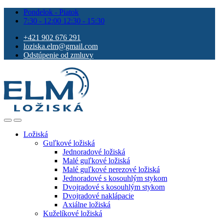
Pondelok - Piatok
7:30 - 12:00 12:30 - 15:30
+421 902 676 291
loziska.elm@gmail.com
Odstúpenie od zmluvy
Ložiská
Guľkové ložiská
Jednoradové ložiská
Malé guľkové ložiská
Malé guľkové nerezové ložiská
Jednoradové s kosouhlým stykom
Dvojradové s kosouhlým stykom
Dvojradové naklápacie
Axiálne ložiská
Kuželíkové ložiská