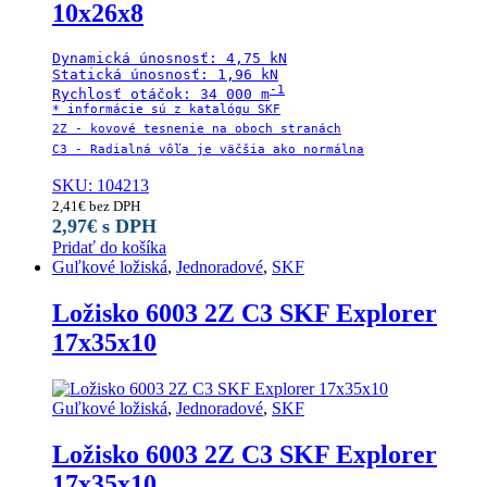
10x26x8
Dynamická únosnosť: 4,75 kN

Statická únosnosť: 1,96 kN

-1

Rychlosť otáčok: 34 000 m
* informácie sú z katalógu SKF

2Z - kovové tesnenie na oboch stranách

C3 - Radialná vôľa je väčšia ako normálna
SKU: 104213
2,41
€
bez DPH
2,97
€
s DPH
Pridať do košíka
Guľkové ložiská
,
Jednoradové
,
SKF
Ložisko 6003 2Z C3 SKF Explorer
17x35x10
Guľkové ložiská
,
Jednoradové
,
SKF
Ložisko 6003 2Z C3 SKF Explorer
17x35x10