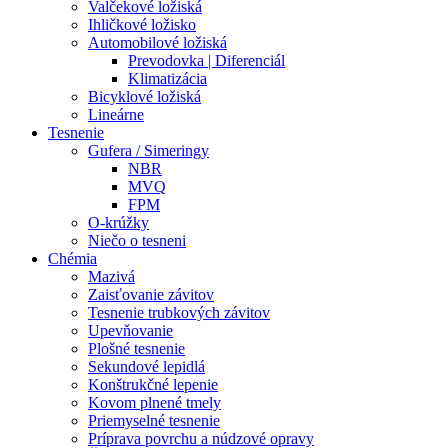
Valčekové ložiská
Ihličkové ložisko
Automobilové ložiská
Prevodovka | Diferenciál
Klimatizácia
Bicyklové ložiská
Lineárne
Tesnenie
Gufera / Simeringy
NBR
MVQ
FPM
O-krúžky
Niečo o tesneni
Chémia
Mazivá
Zaisťovanie závitov
Tesnenie trubkových závitov
Upevňovanie
Plošné tesnenie
Sekundové lepidlá
Konštrukčné lepenie
Kovom plnené tmely
Priemyselné tesnenie
Príprava povrchu a núdzové opravy