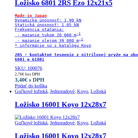
Ložisko 6801 2RS Ezo 12x21x5
Made in Japan
Dynamická únosnosť: 1,90 kN

Statická únosnosť: 1,05 kN

Frekvencia otáčania:

 - mazanie tukom 20 000 m
 - mazanie olejom 39 000 m
* informácie sú z katalógu Koyo

2RS - kontaktné tesnenie z nitrilovej pryže na obo
6801 = 61801
SKU: 100076
2,76
€
bez DPH
3,40
€
s DPH
Pridať do košíka
Guľkové ložiská
,
Jednoradové
,
Koyo
,
Ložiská
Ložisko 16001 Koyo 12x28x7
Guľkové ložiská
,
Jednoradové
,
Koyo
,
Ložiská
Ložisko 16001 Koyo 12x28x7