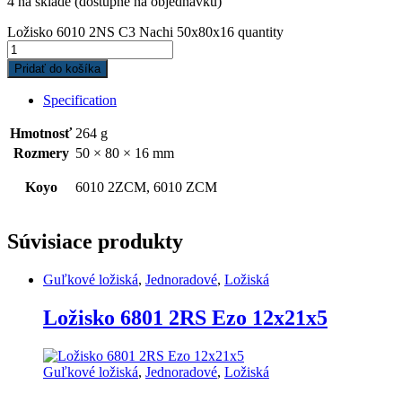
4 na sklade (dostupné na objednávku)
Ložisko 6010 2NS C3 Nachi 50x80x16 quantity
Pridať do košíka
Specification
Hmotnosť
264 g
Rozmery
50 × 80 × 16 mm
Koyo
6010 2ZCM, 6010 ZCM
Súvisiace produkty
Guľkové ložiská
,
Jednoradové
,
Ložiská
Ložisko 6801 2RS Ezo 12x21x5
Guľkové ložiská
,
Jednoradové
,
Ložiská