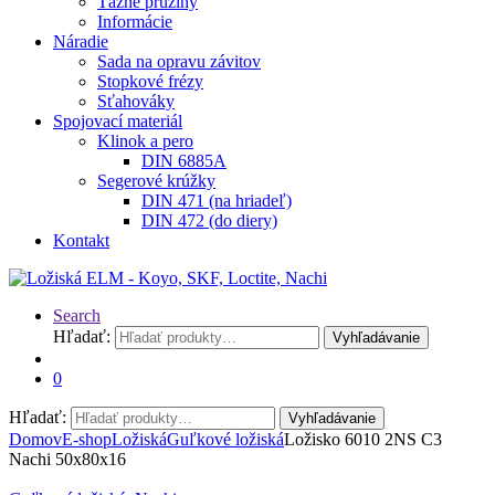
Ťažné pružiny
Informácie
Náradie
Sada na opravu závitov
Stopkové frézy
Sťahováky
Spojovací materiál
Klinok a pero
DIN 6885A
Segerové krúžky
DIN 471 (na hriadeľ)
DIN 472 (do diery)
Kontakt
Search
Hľadať:
Vyhľadávanie
0
Hľadať:
Vyhľadávanie
Domov
E-shop
Ložiská
Guľkové ložiská
Ložisko 6010 2NS C3
Nachi 50x80x16