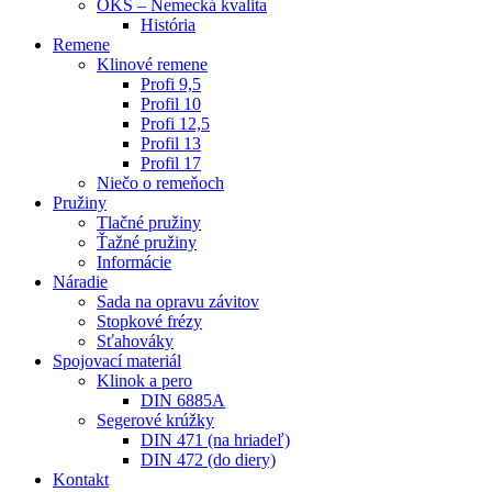
OKS – Nemecká kvalita
História
Remene
Klinové remene
Profi 9,5
Profil 10
Profi 12,5
Profil 13
Profil 17
Niečo o remeňoch
Pružiny
Tlačné pružiny
Ťažné pružiny
Informácie
Náradie
Sada na opravu závitov
Stopkové frézy
Sťahováky
Spojovací materiál
Klinok a pero
DIN 6885A
Segerové krúžky
DIN 471 (na hriadeľ)
DIN 472 (do diery)
Kontakt