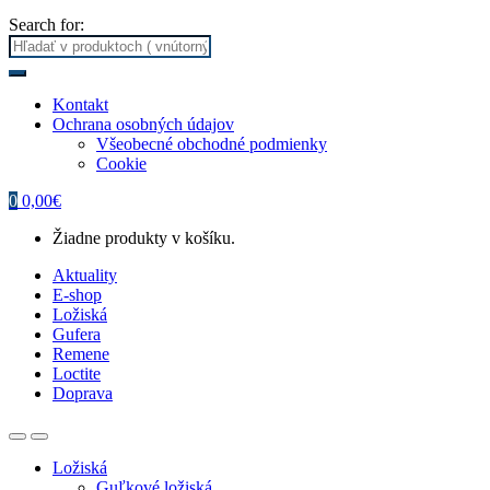
Search for:
Kontakt
Ochrana osobných údajov
Všeobecné obchodné podmienky
Cookie
0
0,00
€
Žiadne produkty v košíku.
Aktuality
E-shop
Ložiská
Gufera
Remene
Loctite
Doprava
Ložiská
Guľkové ložiská