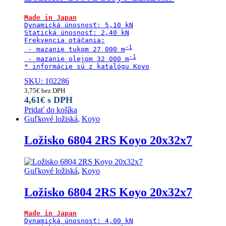
Dynamická únosnosť: 5,10 kN

Statická únosnosť: 2,40 kN

Frekvencia otáčania:

 - mazanie tukom 27 000 m
 - mazanie olejom 32 000 m
* informácie sú z katalógu Koyo
SKU: 102286
3,75
€
bez DPH
4,61
€
s DPH
Pridať do košíka
Guľkové ložiská
,
Koyo
Ložisko 6804 2RS Koyo 20x32x7
Guľkové ložiská
,
Koyo
Ložisko 6804 2RS Koyo 20x32x7
Made in Japan
Dynamická únosnosť: 4,00 kN
