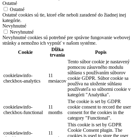
Ostatné
Ostatné
Ostatné cookies sú tie, ktoré ešte neboli zaradené do žiadnej inej
kategórie.
Nevyhnutné
Nevyhnutné
Nevyhnutné cookies sú potrebné pre správne fungovanie webovej
stránky a nemožno ich vypnúť v našom systéme.
Dĺžka
Cookie
Popis
trvania
Tento súbor cookie je nastavený
pomocou zásuvného modulu
súhlasu s používaním súborov
cookielawinfo-
11
cookie GDPR. Súbor cookie sa
checkbox-analytics
mesiacov
používa na uloženie súhlasu
používateľa so súbormi cookie v
kategórii "Analytika".
The cookie is set by GDPR
cookielawinfo-
11
cookie consent to record the user
checkbox-functional
months
consent for the cookies in the
category "Functional".
This cookie is set by GDPR
Cookie Consent plugin. The
cookielawinfo-
11
cookies is used to store the user