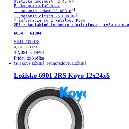
Statická únosnosť: 2,45 kN

Frekvencia otáčania:

 - mazanie tukom 12 000 m
 - mazanie olejom 25 000 m
2RS - kontaktné tesnenie z nitrilovej pryže na obo
6804 = 61804
SKU: 100078
9,83
€
bez DPH
12,09
€
s DPH
Pridať do košíka
Guľkové ložiská
,
Jednoradové
,
Ložiská
Ložisko 6901 2RS Koyo 12x24x6