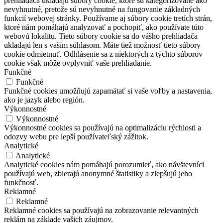
prehliadača ukladajú súbory cookie, ktoré sú kategorizované ako
nevyhnutné, pretože sú nevyhnutné na fungovanie základných
funkcií webovej stránky. Používame aj súbory cookie tretích strán,
ktoré nám pomáhajú analyzovať a pochopiť, ako používate túto
webovú lokalitu. Tieto súbory cookie sa do vášho prehliadača
ukladajú len s vaším súhlasom. Máte tiež možnosť tieto súbory
cookie odmietnuť. Odhlásenie sa z niektorých z týchto súborov
cookie však môže ovplyvniť vaše prehliadanie.
Funkčné
Funkčné
Funkčné cookies umožňujú zapamätať si vaše voľby a nastavenia,
ako je jazyk alebo región.
Výkonnostné
Výkonnostné
Výkonnostné cookies sa používajú na optimalizáciu rýchlosti a
odozvy webu pre lepší používateľský zážitok.
Analytické
Analytické
Analytické cookies nám pomáhajú porozumieť, ako návštevníci
používajú web, zbierajú anonymné štatistiky a zlepšujú jeho
funkčnosť.
Reklamné
Reklamné
Reklamné cookies sa používajú na zobrazovanie relevantných
reklám na základe vašich záujmov.