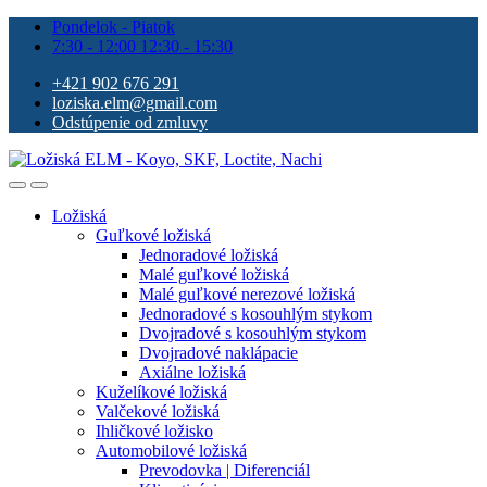
Pondelok - Piatok
7:30 - 12:00 12:30 - 15:30
+421 902 676 291
loziska.elm@gmail.com
Odstúpenie od zmluvy
Ložiská
Guľkové ložiská
Jednoradové ložiská
Malé guľkové ložiská
Malé guľkové nerezové ložiská
Jednoradové s kosouhlým stykom
Dvojradové s kosouhlým stykom
Dvojradové naklápacie
Axiálne ložiská
Kuželíkové ložiská
Valčekové ložiská
Ihličkové ložisko
Automobilové ložiská
Prevodovka | Diferenciál