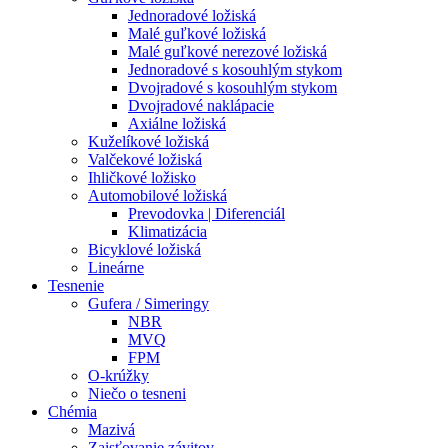
Jednoradové ložiská
Malé guľkové ložiská
Malé guľkové nerezové ložiská
Jednoradové s kosouhlým stykom
Dvojradové s kosouhlým stykom
Dvojradové naklápacie
Axiálne ložiská
Kuželíkové ložiská
Valčekové ložiská
Ihličkové ložisko
Automobilové ložiská
Prevodovka | Diferenciál
Klimatizácia
Bicyklové ložiská
Lineárne
Tesnenie
Gufera / Simeringy
NBR
MVQ
FPM
O-krúžky
Niečo o tesneni
Chémia
Mazivá
Zaisťovanie závitov