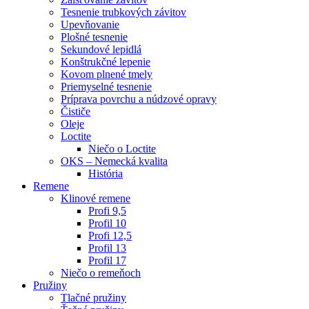
Tesnenie trubkových závitov
Upevňovanie
Plošné tesnenie
Sekundové lepidlá
Konštrukčné lepenie
Kovom plnené tmely
Priemyselné tesnenie
Príprava povrchu a núdzové opravy
Čističe
Oleje
Loctite
Niečo o Loctite
OKS – Nemecká kvalita
História
Remene
Klinové remene
Profi 9,5
Profil 10
Profi 12,5
Profil 13
Profil 17
Niečo o remeňoch
Pružiny
Tlačné pružiny