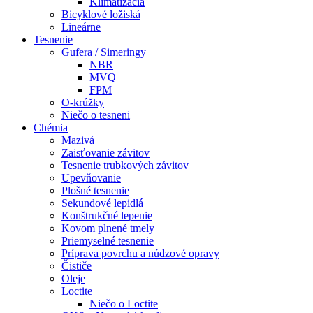
Klimatizácia
Bicyklové ložiská
Lineárne
Tesnenie
Gufera / Simeringy
NBR
MVQ
FPM
O-krúžky
Niečo o tesneni
Chémia
Mazivá
Zaisťovanie závitov
Tesnenie trubkových závitov
Upevňovanie
Plošné tesnenie
Sekundové lepidlá
Konštrukčné lepenie
Kovom plnené tmely
Priemyselné tesnenie
Príprava povrchu a núdzové opravy
Čističe
Oleje
Loctite
Niečo o Loctite