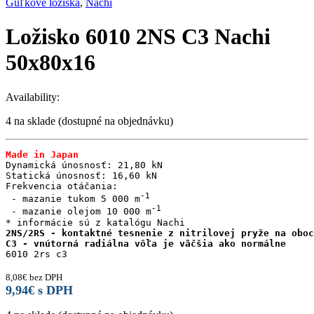
Guľkové ložiská
,
Nachi
Ložisko 6010 2NS C3 Nachi
50x80x16
Availability:
4 na sklade (dostupné na objednávku)
Made in Japan
Dynamická únosnosť: 21,80 kN

Statická únosnosť: 16,60 kN

Frekvencia otáčania:

 - mazanie tukom 5 000 m
 - mazanie olejom 10 000 m
2NS/2RS - kontaktné tesnenie z nitrilovej pryže na oboc
C3 - vnútorná radiálna vôľa je väčšia ako normálne
6010 2rs c3
8,08
€
bez DPH
9,94
€
s DPH