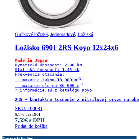
Guľkové ložiská
,
Jednoradové
,
Ložiská
Ložisko 6901 2RS Koyo 12x24x6
Made in Japan
Dynamická únosnosť: 2,90 kN

Statická únosnosť: 1,45 kN

Frekvencia otáčania:

 - mazanie tukom 18 000 m
 - mazanie olejom 36 000 m
* informácie sú z katalógu Koyo

2RS - kontaktné tesnenie z nitrilovej pryže na obo
SKU: 100081
6,17
€
bez DPH
7,59
€
s DPH
Pridať do košíka
Otváracie hodiny