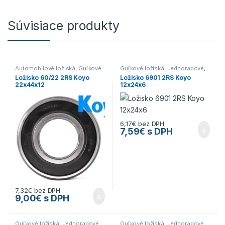
Súvisiace produkty
Automobilové ložiská
,
Guľkové
Guľkové ložiská
,
Jednoradové
,
ložiská
,
Jednoradové
,
Koyo
,
Ložiská
Ložisko 60/22 2RS Koyo
Ložisko 6901 2RS Koyo
Ložiská
22x44x12
12x24x6
6,17
€
bez DPH
7,59
€
s DPH
7,32
€
bez DPH
9,00
€
s DPH
Guľkové ložiská
,
Jednoradové
,
Guľkové ložiská
,
Jednoradové
,