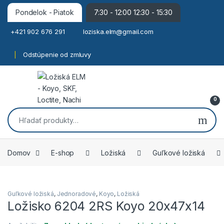
Pondelok - Piatok
7:30 - 12:00 12:30 - 15:30
+421 902 676 291
loziska.elm@gmail.com
Odstúpenie od zmluvy
0
Hľadať:
Domov
E-shop
Ložiská
Guľkové ložiská
Guľkové ložiská
,
Jednoradové
,
Koyo
,
Ložiská
Ložisko 6204 2RS Koyo 20x47x14