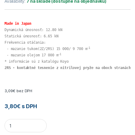
Availability:
7 na sklade (dostupné na objednávku)
Made in Japan
Dynamická únosnosť: 12.80 kN

Statická únosnosť: 6.65 kN

Frekvencia otáčania:

 - mazanie tukom(2Z/2RS) 15 000/ 9 700 m
 - mazanie olejom 17 000 m
2RS - kontaktné tesnenie z nitrilovej pryže na oboch stranách l
3,09
€
bez DPH
3,80
€
s DPH
Ložisko 6204 2RS Koyo 20x47x14 quantity