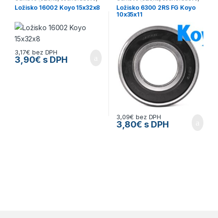
Koyo
,
Ložiská
Koyo
,
Ložiská
Ložisko 16002 Koyo 15x32x8
Ložisko 6300 2RS FG Koyo
10x35x11
3,17
€
bez DPH
3,90
€
s DPH
3,09
€
bez DPH
3,80
€
s DPH