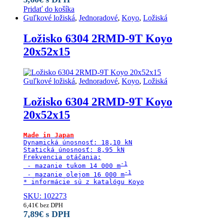
Pridať do košíka
Guľkové ložiská
,
Jednoradové
,
Koyo
,
Ložiská
Ložisko 6304 2RMD-9T Koyo
20x52x15
Guľkové ložiská
,
Jednoradové
,
Koyo
,
Ložiská
Ložisko 6304 2RMD-9T Koyo
20x52x15
Made in Japan
Dynamická únosnosť: 18,10 kN

Statická únosnosť: 8,95 kN

Frekvencia otáčania:

 - mazanie tukom 14 000 m
 - mazanie olejom 16 000 m
* informácie sú z katalógu Koyo
SKU: 102273
6,41
€
bez DPH
7,89
€
s DPH