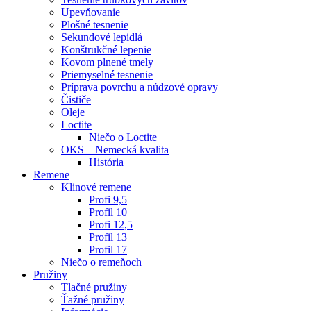
Upevňovanie
Plošné tesnenie
Sekundové lepidlá
Konštrukčné lepenie
Kovom plnené tmely
Priemyselné tesnenie
Príprava povrchu a núdzové opravy
Čističe
Oleje
Loctite
Niečo o Loctite
OKS – Nemecká kvalita
História
Remene
Klinové remene
Profi 9,5
Profil 10
Profi 12,5
Profil 13
Profil 17
Niečo o remeňoch
Pružiny
Tlačné pružiny
Ťažné pružiny