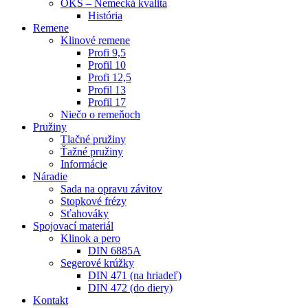
OKS – Nemecká kvalita
História
Remene
Klinové remene
Profi 9,5
Profil 10
Profi 12,5
Profil 13
Profil 17
Niečo o remeňoch
Pružiny
Tlačné pružiny
Ťažné pružiny
Informácie
Náradie
Sada na opravu závitov
Stopkové frézy
Sťahováky
Spojovací materiál
Klinok a pero
DIN 6885A
Segerové krúžky
DIN 471 (na hriadeľ)
DIN 472 (do diery)
Kontakt