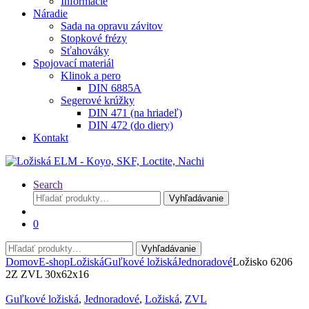
Informácie
Náradie
Sada na opravu závitov
Stopkové frézy
Sťahováky
Spojovací materiál
Klinok a pero
DIN 6885A
Segerové krúžky
DIN 471 (na hriadeľ)
DIN 472 (do diery)
Kontakt
Search
Hľadať:
Vyhľadávanie
0
Hľadať:
Vyhľadávanie
Domov
E-shop
Ložiská
Guľkové ložiská
Jednoradové
Ložisko 6206
2Z ZVL 30x62x16
Guľkové ložiská
,
Jednoradové
,
Ložiská
,
ZVL