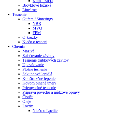
Klimatizácia
Bicyklové ložiská
Lineárne
Tesnenie
Gufera / Simeringy
NBR
MVQ
FPM
O-krúžky
Niečo o tesneni
Chémia
Mazivá
Zaisťovanie závitov
Tesnenie trubkových závitov
Upevňovanie
Plošné tesnenie
Sekundové lepidlá
Konštrukčné lepenie
Kovom plnené tmely
Priemyselné tesnenie
Príprava povrchu a núdzové opravy
Čističe
Oleje
Loctite
Niečo o Loctite