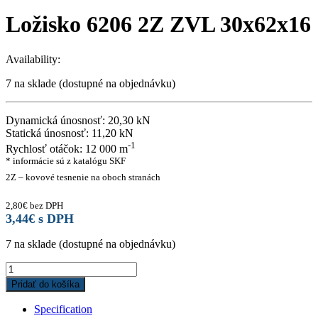
Ložisko 6206 2Z ZVL 30x62x16
Availability:
7 na sklade (dostupné na objednávku)
Dynamická únosnosť: 20,30 kN
Statická únosnosť: 11,20 kN
-1
Rychlosť otáčok: 12 000 m
* informácie sú z katalógu SKF
2Z – kovové tesnenie na oboch stranách
2,80
€
bez DPH
3,44
€
s DPH
7 na sklade (dostupné na objednávku)
Ložisko
6206
Pridať do košíka
2Z
ZVL
Specification