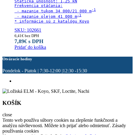
Statická únosnosť: 1,25 kN

Frekvencia otáčania:

 - mazanie tukom 34 000/21 000 m
 - mazanie olejom 41 000 m
* informácie sú z katalógu Koyo
SKU: 102661
6,41
€
bez DPH
7,89
€
s DPH
Pridať do košíka
Otváracie hodiny
Pondelok - Piatok | 7:30-12:00 |12:30 -15:30
KOŠÍK
close
Tento web používa súbory cookies na zlepšenie funkčnosti a
analýzu návštevnosti. Môžete ich prijať alebo odmietnuť. Zásady
používania cookies