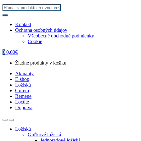
Search
for:
Kontakt
Ochrana osobných údajov
Všeobecné obchodné podmienky
Cookie
0
0,00
€
Žiadne produkty v košíku.
Aktuality
E-shop
Ložiská
Gufera
Remene
Loctite
Doprava
Ložiská
Guľkové ložiská
Jednoradové ložiská