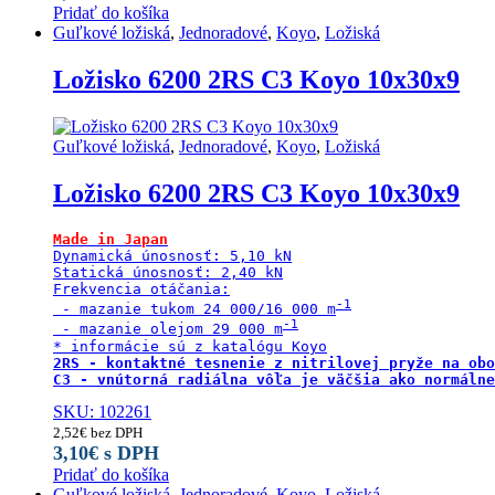
Pridať do košíka
Guľkové ložiská
,
Jednoradové
,
Koyo
,
Ložiská
Ložisko 6200 2RS C3 Koyo 10x30x9
Guľkové ložiská
,
Jednoradové
,
Koyo
,
Ložiská
Ložisko 6200 2RS C3 Koyo 10x30x9
Made in Japan
Dynamická únosnosť: 5,10 kN

Statická únosnosť: 2,40 kN

Frekvencia otáčania:

 - mazanie tukom 24 000/16 000 m
 - mazanie olejom 29 000 m
2RS - kontaktné tesnenie z nitrilovej pryže na obo
C3 - vnútorná radiálna vôľa je väčšia ako normálne
SKU: 102261
2,52
€
bez DPH
3,10
€
s DPH
Pridať do košíka
Guľkové ložiská
,
Jednoradové
,
Koyo
,
Ložiská