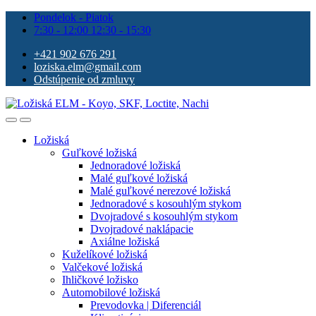
Pondelok - Piatok
7:30 - 12:00 12:30 - 15:30
+421 902 676 291
loziska.elm@gmail.com
Odstúpenie od zmluvy
Ložiská
Guľkové ložiská
Jednoradové ložiská
Malé guľkové ložiská
Malé guľkové nerezové ložiská
Jednoradové s kosouhlým stykom
Dvojradové s kosouhlým stykom
Dvojradové naklápacie
Axiálne ložiská
Kuželíkové ložiská
Valčekové ložiská
Ihličkové ložisko
Automobilové ložiská
Prevodovka | Diferenciál