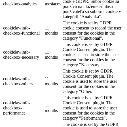
cookie GDPR. Súbor cookie sa
checkbox-analytics
mesiacov
používa na uloženie súhlasu
používateľa so súbormi cookie v
kategórii "Analytika".
The cookie is set by GDPR
cookielawinfo-
11
cookie consent to record the user
checkbox-functional
months
consent for the cookies in the
category "Functional".
This cookie is set by GDPR
Cookie Consent plugin. The
cookielawinfo-
11
cookies is used to store the user
checkbox-necessary
months
consent for the cookies in the
category "Necessary".
This cookie is set by GDPR
Cookie Consent plugin. The
cookielawinfo-
11
cookie is used to store the user
checkbox-others
months
consent for the cookies in the
category "Other.
This cookie is set by GDPR
cookielawinfo-
Cookie Consent plugin. The
11
checkbox-
cookie is used to store the user
months
performance
consent for the cookies in the
category "Performance".
The cookie is set by the GDPR