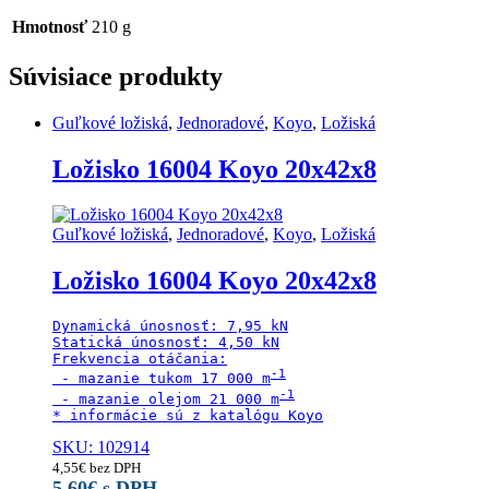
30x62x16
quantity
Hmotnosť
210 g
Súvisiace produkty
Guľkové ložiská
,
Jednoradové
,
Koyo
,
Ložiská
Ložisko 16004 Koyo 20x42x8
Guľkové ložiská
,
Jednoradové
,
Koyo
,
Ložiská
Ložisko 16004 Koyo 20x42x8
Dynamická únosnosť: 7,95 kN

Statická únosnosť: 4,50 kN

Frekvencia otáčania:

 - mazanie tukom 17 000 m
 - mazanie olejom 21 000 m
* informácie sú z katalógu Koyo
SKU: 102914
4,55
€
bez DPH
5,60
€
s DPH