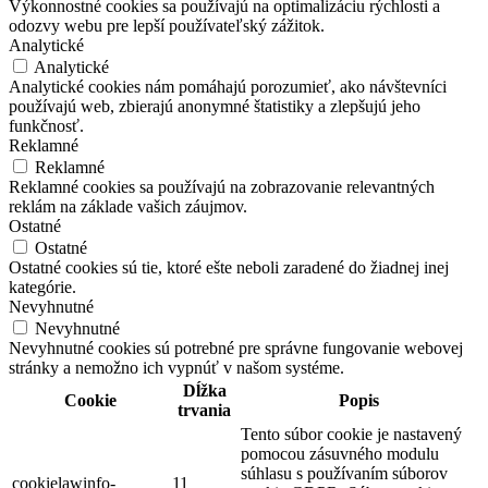
Výkonnostné cookies sa používajú na optimalizáciu rýchlosti a
odozvy webu pre lepší používateľský zážitok.
Analytické
Analytické
Analytické cookies nám pomáhajú porozumieť, ako návštevníci
používajú web, zbierajú anonymné štatistiky a zlepšujú jeho
funkčnosť.
Reklamné
Reklamné
Reklamné cookies sa používajú na zobrazovanie relevantných
reklám na základe vašich záujmov.
Ostatné
Ostatné
Ostatné cookies sú tie, ktoré ešte neboli zaradené do žiadnej inej
kategórie.
Nevyhnutné
Nevyhnutné
Nevyhnutné cookies sú potrebné pre správne fungovanie webovej
stránky a nemožno ich vypnúť v našom systéme.
Dĺžka
Cookie
Popis
trvania
Tento súbor cookie je nastavený
pomocou zásuvného modulu
súhlasu s používaním súborov
cookielawinfo-
11