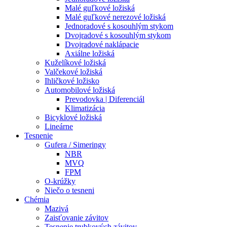
Malé guľkové ložiská
Malé guľkové nerezové ložiská
Jednoradové s kosouhlým stykom
Dvojradové s kosouhlým stykom
Dvojradové naklápacie
Axiálne ložiská
Kuželíkové ložiská
Valčekové ložiská
Ihličkové ložisko
Automobilové ložiská
Prevodovka | Diferenciál
Klimatizácia
Bicyklové ložiská
Lineárne
Tesnenie
Gufera / Simeringy
NBR
MVQ
FPM
O-krúžky
Niečo o tesneni
Chémia
Mazivá
Zaisťovanie závitov
Tesnenie trubkových závitov