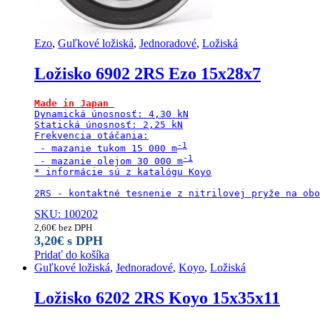
Ezo
,
Guľkové ložiská
,
Jednoradové
,
Ložiská
Ložisko 6902 2RS Ezo 15x28x7
Made in Japan
Dynamická únosnosť: 4,30 kN

Statická únosnosť: 2,25 kN

Frekvencia otáčania:

 - mazanie tukom 15 000 m
 - mazanie olejom 30 000 m
* informácie sú z katalógu Koyo

2RS - kontaktné tesnenie z nitrilovej pryže na obo
SKU: 100202
2,60
€
bez DPH
3,20
€
s DPH
Pridať do košíka
Guľkové ložiská
,
Jednoradové
,
Koyo
,
Ložiská
Ložisko 6202 2RS Koyo 15x35x11