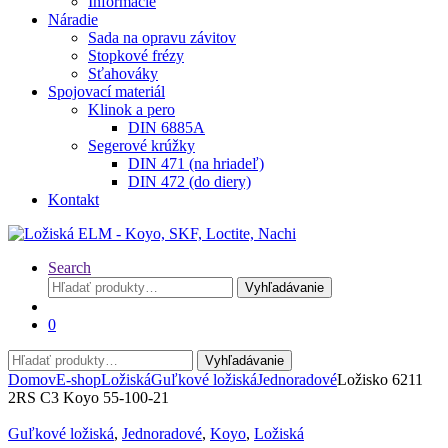
Informácie
Náradie
Sada na opravu závitov
Stopkové frézy
Sťahováky
Spojovací materiál
Klinok a pero
DIN 6885A
Segerové krúžky
DIN 471 (na hriadeľ)
DIN 472 (do diery)
Kontakt
Search
Hľadať:
Vyhľadávanie
0
Hľadať:
Vyhľadávanie
Domov
E-shop
Ložiská
Guľkové ložiská
Jednoradové
Ložisko 6211
2RS C3 Koyo 55-100-21
Guľkové ložiská
,
Jednoradové
,
Koyo
,
Ložiská