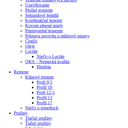
Upevňovanie
Plošné tesnenie
Sekundové lepidlá
Konštrukčné lepenie
Kovom plnené tmely
Priemyselné tesnenie
Príprava povrchu a núdzové opravy
Čističe
Oleje
Loctite
Niečo o Loctite
OKS – Nemecká kvalita
História
Remene
Klinové remene
Profi 9,5
Profil 10
Profi 12,5
Profil 13
Profil 17
Niečo o remeňoch
Pružiny
Tlačné pružiny
Ťažné pružiny