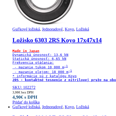
Guľkové ložiská
,
Jednoradové
,
Koyo
,
Ložiská
Ložisko 6303 2RS Koyo 17x47x14
Made in Japan
Dynamická únosnosť: 13,6 kN

Statická únosnosť: 6,65 kN

Frekvencia otáčania:

 - mazanie tukom 10 000 m
 - mazanie olejom: 18 000 m
2RS - kontaktné tesnenie z nitrilovej pryže na obo
SKU: 102272
3,98
€
bez DPH
4,90
€
s DPH
Pridať do košíka
Guľkové ložiská
,
Jednoradové
,
Koyo
,
Ložiská