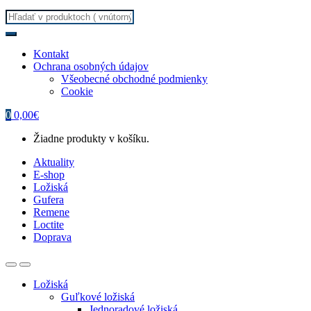
Search
for:
Kontakt
Ochrana osobných údajov
Všeobecné obchodné podmienky
Cookie
0
0,00
€
Žiadne produkty v košíku.
Aktuality
E-shop
Ložiská
Gufera
Remene
Loctite
Doprava
Ložiská
Guľkové ložiská
Jednoradové ložiská