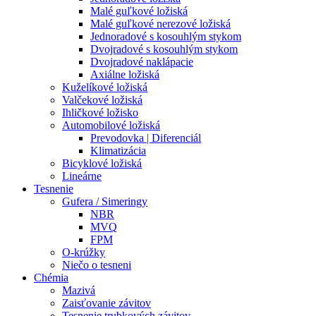
Malé guľkové ložiská
Malé guľkové nerezové ložiská
Jednoradové s kosouhlým stykom
Dvojradové s kosouhlým stykom
Dvojradové naklápacie
Axiálne ložiská
Kuželíkové ložiská
Valčekové ložiská
Ihličkové ložisko
Automobilové ložiská
Prevodovka | Diferenciál
Klimatizácia
Bicyklové ložiská
Lineárne
Tesnenie
Gufera / Simeringy
NBR
MVQ
FPM
O-krúžky
Niečo o tesneni
Chémia
Mazivá
Zaisťovanie závitov
Tesnenie trubkových závitov