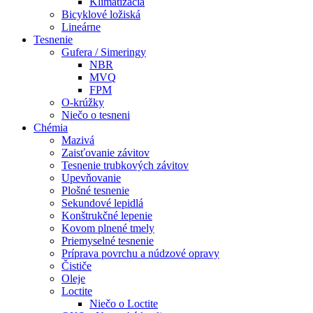
Klimatizácia
Bicyklové ložiská
Lineárne
Tesnenie
Gufera / Simeringy
NBR
MVQ
FPM
O-krúžky
Niečo o tesneni
Chémia
Mazivá
Zaisťovanie závitov
Tesnenie trubkových závitov
Upevňovanie
Plošné tesnenie
Sekundové lepidlá
Konštrukčné lepenie
Kovom plnené tmely
Priemyselné tesnenie
Príprava povrchu a núdzové opravy
Čističe
Oleje
Loctite
Niečo o Loctite