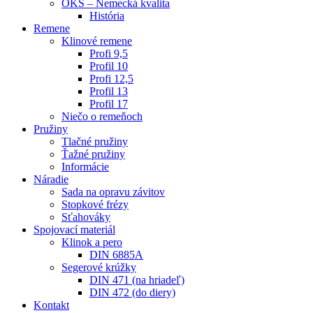
OKS – Nemecká kvalita
História
Remene
Klinové remene
Profi 9,5
Profil 10
Profi 12,5
Profil 13
Profil 17
Niečo o remeňoch
Pružiny
Tlačné pružiny
Ťažné pružiny
Informácie
Náradie
Sada na opravu závitov
Stopkové frézy
Sťahováky
Spojovací materiál
Klinok a pero
DIN 6885A
Segerové krúžky
DIN 471 (na hriadeľ)
DIN 472 (do diery)
Kontakt