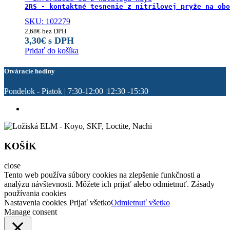
2RS - kontaktné tesnenie z nitrilovej pryže na obo
SKU: 102279
2,68
€
bez DPH
3,30
€
s DPH
Pridať do košíka
Otváracie hodiny
Pondelok - Piatok | 7:30-12:00 |12:30 -15:30
KOŠÍK
close
Tento web používa súbory cookies na zlepšenie funkčnosti a
analýzu návštevnosti. Môžete ich prijať alebo odmietnuť. Zásady
používania cookies
Nastavenia cookies
Prijať všetko
Odmietnuť všetko
Manage consent