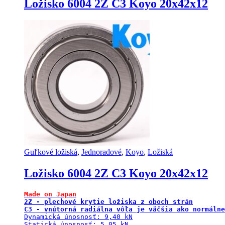
Ložisko 6004 2Z C3 Koyo 20x42x12
Guľkové ložiská
,
Jednoradové
,
Koyo
,
Ložiská
Ložisko 6004 2Z C3 Koyo 20x42x12
Made on Japan
2Z - plechové krytie ložiska z oboch strán

C3 - vnútorná radiálna vôľa je väčšia ako normálne
Dynamická únosnosť: 9,40 kN

Statická únosnosť: 5,05 kN
