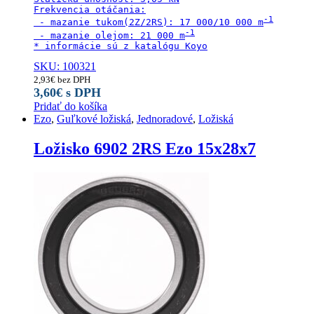
Frekvencia otáčania:

 - mazanie tukom(2Z/2RS): 17 000/10 000 m
 - mazanie olejom: 21 000 m
* informácie sú z katalógu Koyo
SKU: 100321
2,93
€
bez DPH
3,60
€
s DPH
Pridať do košíka
Ezo
,
Guľkové ložiská
,
Jednoradové
,
Ložiská
Ložisko 6902 2RS Ezo 15x28x7