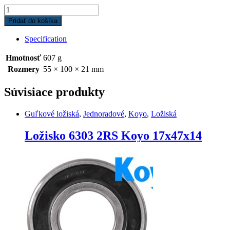
Ložisko
6211
Pridať do košíka
2RS
C3
Specification
Koyo
55-
Hmotnosť
607 g
100-
Rozmery
55 × 100 × 21 mm
21
quantity
Súvisiace produkty
Guľkové ložiská
,
Jednoradové
,
Koyo
,
Ložiská
Ložisko 6303 2RS Koyo 17x47x14