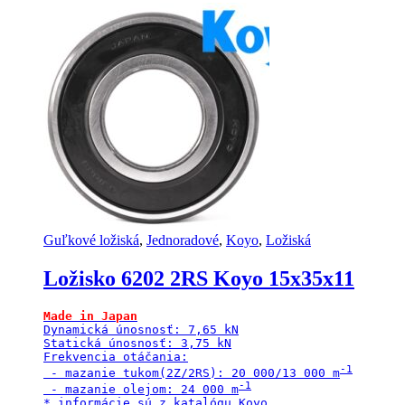
Guľkové ložiská
,
Jednoradové
,
Koyo
,
Ložiská
Ložisko 6202 2RS Koyo 15x35x11
Made in Japan
Dynamická únosnosť: 7,65 kN

Statická únosnosť: 3,75 kN

Frekvencia otáčania:

 - mazanie tukom(2Z/2RS): 20 000/13 000 m
 - mazanie olejom: 24 000 m