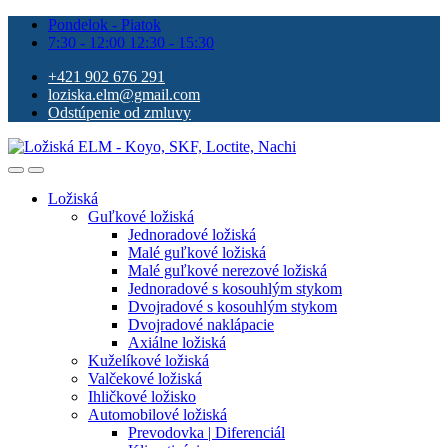
Pondelok - Piatok
7:30 - 12:00 12:30 - 15:30
+421 902 676 291
loziska.elm@gmail.com
Odstúpenie od zmluvy
Ložiská
Guľkové ložiská
Jednoradové ložiská
Malé guľkové ložiská
Malé guľkové nerezové ložiská
Jednoradové s kosouhlým stykom
Dvojradové s kosouhlým stykom
Dvojradové naklápacie
Axiálne ložiská
Kuželíkové ložiská
Valčekové ložiská
Ihličkové ložisko
Automobilové ložiská
Prevodovka | Diferenciál