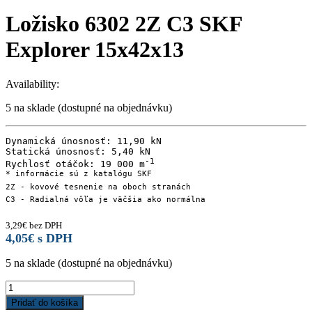
Ložisko 6302 2Z C3 SKF
Explorer 15x42x13
Availability:
5 na sklade (dostupné na objednávku)
Dynamická únosnosť: 11,90 kN

Statická únosnosť: 5,40 kN

-1

Rychlosť otáčok: 19 000 m
* informácie sú z katalógu SKF

2Z - kovové tesnenie na oboch stranách

C3 - Radialná vôľa je väčšia ako normálna
3,29
€
bez DPH
4,05
€
s DPH
5 na sklade (dostupné na objednávku)
Ložisko
6302
Pridať do košíka
2Z