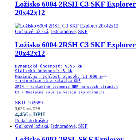
Ložisko 6004 2RSH C3 SKF Explorer
20x42x12
Guľkové ložiská
,
Jednoradové
,
SKF
Ložisko 6004 2RSH C3 SKF Explorer
20x42x12
Dynamická únosnosť: 9,95 kN

Statická únosnosť: 5 kN

-1

Maximálna rýchlosť otáčok: 11 000 m
* informácie sú z katalógu SKF

2RSH - kontaktné tesnenie NBR na oboch stranách

C3 - Radialná vôľa je väčšia ako normálna
SKU: 102689
3,62
€
bez DPH
4,45
€
s DPH
Pridať do košíka
Guľkové ložiská
,
Jednoradové
,
SKF
Ložisko 6002 2RSL SKF Explorer