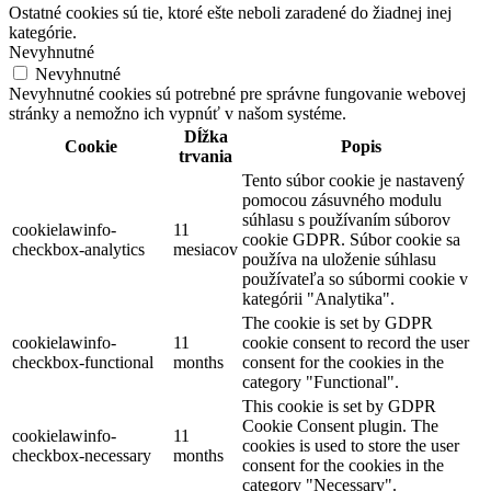
Ostatné cookies sú tie, ktoré ešte neboli zaradené do žiadnej inej
kategórie.
Nevyhnutné
Nevyhnutné
Nevyhnutné cookies sú potrebné pre správne fungovanie webovej
stránky a nemožno ich vypnúť v našom systéme.
Dĺžka
Cookie
Popis
trvania
Tento súbor cookie je nastavený
pomocou zásuvného modulu
súhlasu s používaním súborov
cookielawinfo-
11
cookie GDPR. Súbor cookie sa
checkbox-analytics
mesiacov
používa na uloženie súhlasu
používateľa so súbormi cookie v
kategórii "Analytika".
The cookie is set by GDPR
cookielawinfo-
11
cookie consent to record the user
checkbox-functional
months
consent for the cookies in the
category "Functional".
This cookie is set by GDPR
Cookie Consent plugin. The
cookielawinfo-
11
cookies is used to store the user
checkbox-necessary
months
consent for the cookies in the
category "Necessary".