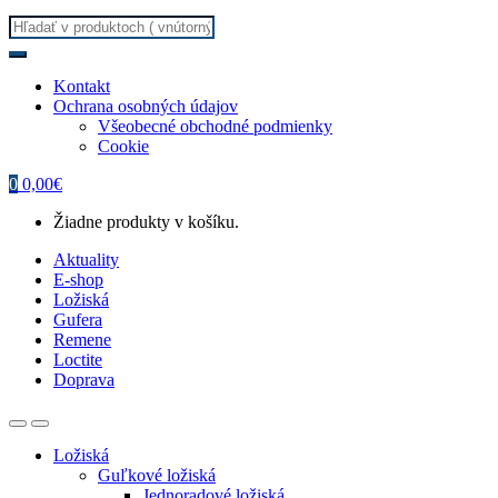
Search
for:
Kontakt
Ochrana osobných údajov
Všeobecné obchodné podmienky
Cookie
0
0,00
€
Žiadne produkty v košíku.
Aktuality
E-shop
Ložiská
Gufera
Remene
Loctite
Doprava
Ložiská
Guľkové ložiská
Jednoradové ložiská