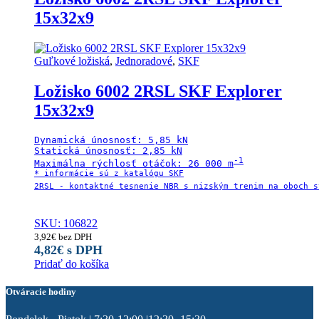
15x32x9
Guľkové ložiská
,
Jednoradové
,
SKF
Ložisko 6002 2RSL SKF Explorer
15x32x9
Dynamická únosnosť: 5,85 kN

Statická únosnosť: 2,85 kN

-1

Maximálna rýchlosť otáčok: 26 000 m
* informácie sú z katalógu SKF

2RSL - kontaktné tesnenie NBR s nizským trenim na oboch st
SKU: 106822
3,92
€
bez DPH
4,82
€
s DPH
Pridať do košíka
Otváracie hodiny