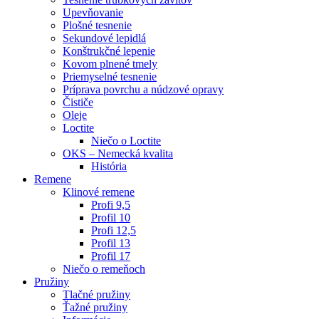
Upevňovanie
Plošné tesnenie
Sekundové lepidlá
Konštrukčné lepenie
Kovom plnené tmely
Priemyselné tesnenie
Príprava povrchu a núdzové opravy
Čističe
Oleje
Loctite
Niečo o Loctite
OKS – Nemecká kvalita
História
Remene
Klinové remene
Profi 9,5
Profil 10
Profi 12,5
Profil 13
Profil 17
Niečo o remeňoch
Pružiny
Tlačné pružiny
Ťažné pružiny