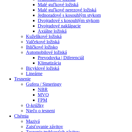
Malé guľkové ložiská
Malé guľkové nerezové ložiská
Jednoradové s kosouhlým stykom
Dvojradové s kosouhlým stykom
Dvojradové naklápacie
Axiálne ložiská
Kuželíkové ložiská
Valčekové ložiská
Ihličkové ložisko
Automobilové ložiská
Prevodovka | Diferenciál
Klimatizácia
Bicyklové ložiská
Lineárne
Tesnenie
Gufera / Simeringy
NBR
MVQ
FPM
O-krúžky
Niečo o tesneni
Chémia
Mazivá
Zaisťovanie závitov
Tesnenie trubkových závitov