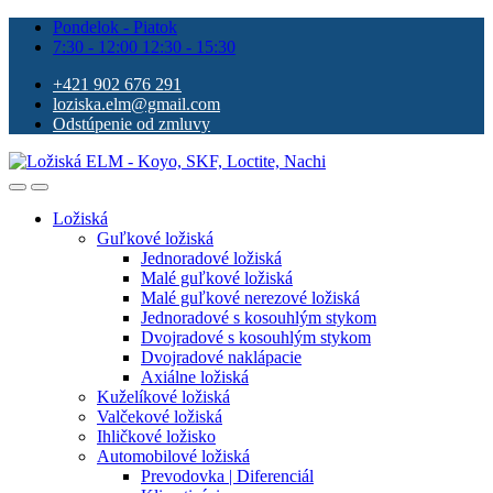
Pondelok - Piatok
7:30 - 12:00 12:30 - 15:30
+421 902 676 291
loziska.elm@gmail.com
Odstúpenie od zmluvy
Ložiská
Guľkové ložiská
Jednoradové ložiská
Malé guľkové ložiská
Malé guľkové nerezové ložiská
Jednoradové s kosouhlým stykom
Dvojradové s kosouhlým stykom
Dvojradové naklápacie
Axiálne ložiská
Kuželíkové ložiská
Valčekové ložiská
Ihličkové ložisko
Automobilové ložiská
Prevodovka | Diferenciál