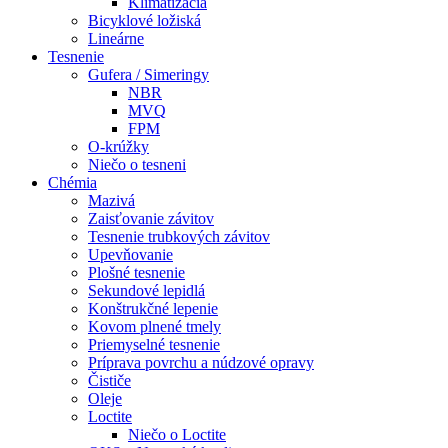
Klimatizácia
Bicyklové ložiská
Lineárne
Tesnenie
Gufera / Simeringy
NBR
MVQ
FPM
O-krúžky
Niečo o tesneni
Chémia
Mazivá
Zaisťovanie závitov
Tesnenie trubkových závitov
Upevňovanie
Plošné tesnenie
Sekundové lepidlá
Konštrukčné lepenie
Kovom plnené tmely
Priemyselné tesnenie
Príprava povrchu a núdzové opravy
Čističe
Oleje
Loctite
Niečo o Loctite