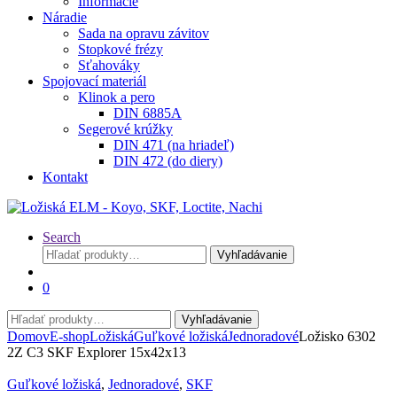
Informácie
Náradie
Sada na opravu závitov
Stopkové frézy
Sťahováky
Spojovací materiál
Klinok a pero
DIN 6885A
Segerové krúžky
DIN 471 (na hriadeľ)
DIN 472 (do diery)
Kontakt
Search
Hľadať:
Vyhľadávanie
0
Hľadať:
Vyhľadávanie
Domov
E-shop
Ložiská
Guľkové ložiská
Jednoradové
Ložisko 6302
2Z C3 SKF Explorer 15x42x13
Guľkové ložiská
,
Jednoradové
,
SKF