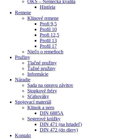
OKS – Nemecká kvalita
História
Remene
Klinové remene
Profi 9,5
Profil 10
Profi 12,5
Profil 13
Profil 17
Niečo o remeňoch
Pružiny
Tlačné pružiny
Ťažné pružiny
Informácie
Náradie
Sada na opravu závitov
Stopkové frézy
Sťahováky
Spojovací materiál
Klinok a pero
DIN 6885A
Segerové krúžky
DIN 471 (na hriadeľ)
DIN 472 (do diery)
Kontakt