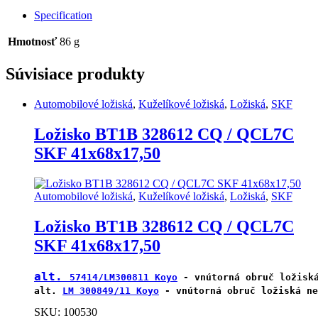
C3
Specification
SKF
Explorer
Hmotnosť
86 g
15x42x13
quantity
Súvisiace produkty
Automobilové ložiská
,
Kuželíkové ložiská
,
Ložiská
,
SKF
Ložisko BT1B 328612 CQ / QCL7C
SKF 41x68x17,50
Automobilové ložiská
,
Kuželíkové ložiská
,
Ložiská
,
SKF
Ložisko BT1B 328612 CQ / QCL7C
SKF 41x68x17,50
alt. 
57414/LM300811 Koyo
 - vnútorná obruč ložisk
alt. 
LM 300849/11 Koyo
 - vnútorná obruč ložiská ne
SKU: 100530