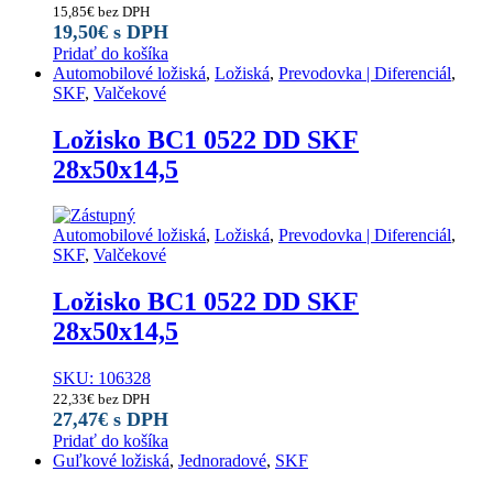
15,85
€
bez DPH
19,50
€
s DPH
Pridať do košíka
Automobilové ložiská
,
Ložiská
,
Prevodovka | Diferenciál
,
SKF
,
Valčekové
Ložisko BC1 0522 DD SKF
28x50x14,5
Automobilové ložiská
,
Ložiská
,
Prevodovka | Diferenciál
,
SKF
,
Valčekové
Ložisko BC1 0522 DD SKF
28x50x14,5
SKU: 106328
22,33
€
bez DPH
27,47
€
s DPH
Pridať do košíka
Guľkové ložiská
,
Jednoradové
,
SKF