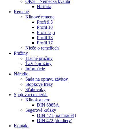
OKS – Nemecká kvalita
História
Remene
Klinové remene
Profi 9,5
Profil 10
Profi 12,5
Profil 13
Profil 17
Niečo o remeňoch
Pružiny
Tlačné pružiny
Ťažné pružiny
Informácie
Náradie
Sada na opravu závitov
Stopkové frézy
Sťahováky
Spojovací materiál
Klinok a pero
DIN 6885A
Segerové krúžky
DIN 471 (na hriadeľ)
DIN 472 (do diery)
Kontakt