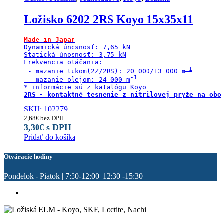
Ložisko 6202 2RS Koyo 15x35x11
Made in Japan
Dynamická únosnosť: 7,65 kN

Statická únosnosť: 3,75 kN

Frekvencia otáčania:

 - mazanie tukom(2Z/2RS): 20 000/13 000 m
 - mazanie olejom: 24 000 m
2RS - kontaktné tesnenie z nitrilovej pryže na obo
SKU: 102279
2,68
€
bez DPH
3,30
€
s DPH
Pridať do košíka
Otváracie hodiny
Pondelok - Piatok | 7:30-12:00 |12:30 -15:30