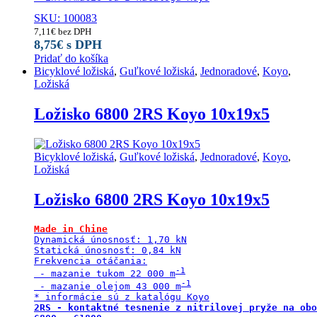
SKU: 100083
7,11
€
bez DPH
8,75
€
s DPH
Pridať do košíka
Bicyklové ložiská
,
Guľkové ložiská
,
Jednoradové
,
Koyo
,
Ložiská
Ložisko 6800 2RS Koyo 10x19x5
Bicyklové ložiská
,
Guľkové ložiská
,
Jednoradové
,
Koyo
,
Ložiská
Ložisko 6800 2RS Koyo 10x19x5
Made in Chine
Dynamická únosnosť: 1,70 kN

Statická únosnosť: 0,84 kN

Frekvencia otáčania:

 - mazanie tukom 22 000 m
 - mazanie olejom 43 000 m
2RS - kontaktné tesnenie z nitrilovej pryže na obo