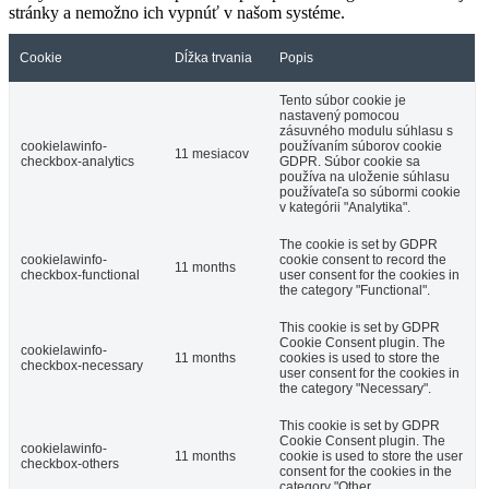
stránky a nemožno ich vypnúť v našom systéme.
Cookie
Dĺžka trvania
Popis
Tento súbor cookie je
nastavený pomocou
zásuvného modulu súhlasu s
cookielawinfo-
používaním súborov cookie
11 mesiacov
checkbox-analytics
GDPR. Súbor cookie sa
používa na uloženie súhlasu
používateľa so súbormi cookie
v kategórii "Analytika".
The cookie is set by GDPR
cookielawinfo-
cookie consent to record the
11 months
checkbox-functional
user consent for the cookies in
the category "Functional".
This cookie is set by GDPR
Cookie Consent plugin. The
cookielawinfo-
11 months
cookies is used to store the
checkbox-necessary
user consent for the cookies in
the category "Necessary".
This cookie is set by GDPR
Cookie Consent plugin. The
cookielawinfo-
11 months
cookie is used to store the user
checkbox-others
consent for the cookies in the
category "Other.