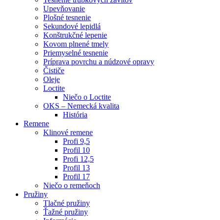
Upevňovanie
Plošné tesnenie
Sekundové lepidlá
Konštrukčné lepenie
Kovom plnené tmely
Priemyselné tesnenie
Príprava povrchu a núdzové opravy
Čističe
Oleje
Loctite
Niečo o Loctite
OKS – Nemecká kvalita
História
Remene
Klinové remene
Profi 9,5
Profil 10
Profi 12,5
Profil 13
Profil 17
Niečo o remeňoch
Pružiny
Tlačné pružiny
Ťažné pružiny