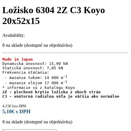
Ložisko 6304 2Z C3 Koyo
20x52x15
Availability:
8 na sklade (dostupné na objednávku)
Made in Japan
Dynamická únosnosť: 15,90 kN

Statická únosnosť: 7,85 kN

Frekvencia otáčania:

 - mazanie tukom: 14 000 m
 - mazanie olejom 17 000 m
2Z - plechové krytie ložiska z oboch strán

C3 - vnútorná radiálna vôľa je väčšia ako normálne
4,15
€
bez DPH
5,10
€
s DPH
8 na sklade (dostupné na objednávku)