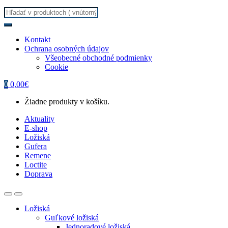
Search
for:
Kontakt
Ochrana osobných údajov
Všeobecné obchodné podmienky
Cookie
0
0,00
€
Žiadne produkty v košíku.
Aktuality
E-shop
Ložiská
Gufera
Remene
Loctite
Doprava
Ložiská
Guľkové ložiská
Jednoradové ložiská