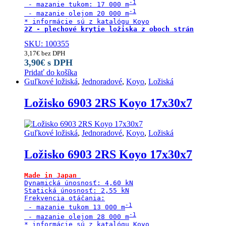
 - mazanie tukom: 17 000 m
 - mazanie olejom 20 000 m
2Z - plechové krytie ložiska z oboch strán
SKU: 100355
3,17
€
bez DPH
3,90
€
s DPH
Pridať do košíka
Guľkové ložiská
,
Jednoradové
,
Koyo
,
Ložiská
Ložisko 6903 2RS Koyo 17x30x7
Guľkové ložiská
,
Jednoradové
,
Koyo
,
Ložiská
Ložisko 6903 2RS Koyo 17x30x7
Made in Japan
Dynamická únosnosť: 4,60 kN

Statická únosnosť: 2,55 kN

Frekvencia otáčania:

 - mazanie tukom 13 000 m
 - mazanie olejom 28 000 m
* informácie sú z katalógu Koyo