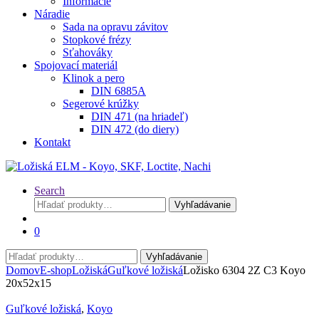
Informácie
Náradie
Sada na opravu závitov
Stopkové frézy
Sťahováky
Spojovací materiál
Klinok a pero
DIN 6885A
Segerové krúžky
DIN 471 (na hriadeľ)
DIN 472 (do diery)
Kontakt
Search
Hľadať:
Vyhľadávanie
0
Hľadať:
Vyhľadávanie
Domov
E-shop
Ložiská
Guľkové ložiská
Ložisko 6304 2Z C3 Koyo
20x52x15
Guľkové ložiská
,
Koyo