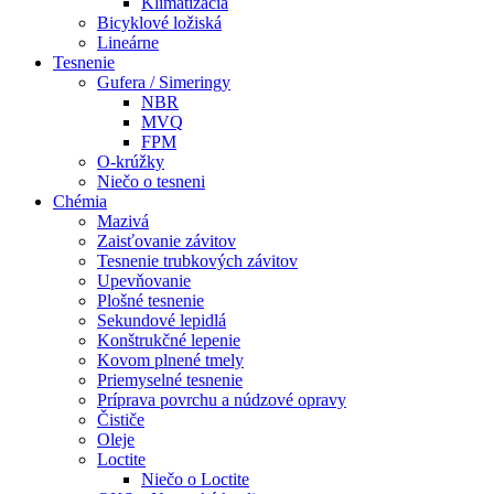
Klimatizácia
Bicyklové ložiská
Lineárne
Tesnenie
Gufera / Simeringy
NBR
MVQ
FPM
O-krúžky
Niečo o tesneni
Chémia
Mazivá
Zaisťovanie závitov
Tesnenie trubkových závitov
Upevňovanie
Plošné tesnenie
Sekundové lepidlá
Konštrukčné lepenie
Kovom plnené tmely
Priemyselné tesnenie
Príprava povrchu a núdzové opravy
Čističe
Oleje
Loctite
Niečo o Loctite