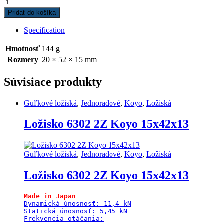
Ložisko
6304
Pridať do košíka
2Z
C3
Specification
Koyo
20x52x15
Hmotnosť
144 g
quantity
Rozmery
20 × 52 × 15 mm
Súvisiace produkty
Guľkové ložiská
,
Jednoradové
,
Koyo
,
Ložiská
Ložisko 6302 2Z Koyo 15x42x13
Guľkové ložiská
,
Jednoradové
,
Koyo
,
Ložiská
Ložisko 6302 2Z Koyo 15x42x13
Made in Japan
Dynamická únosnosť: 11,4 kN

Statická únosnosť: 5,45 kN

Frekvencia otáčania:
