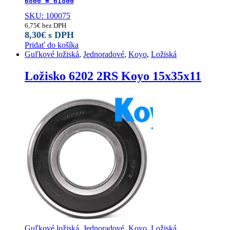
6800 = 61800
SKU: 100075
6,75
€
bez DPH
8,30
€
s DPH
Pridať do košíka
Guľkové ložiská
,
Jednoradové
,
Koyo
,
Ložiská
Ložisko 6202 2RS Koyo 15x35x11
Guľkové ložiská
,
Jednoradové
,
Koyo
,
Ložiská