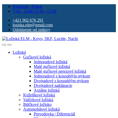
Pondelok - Piatok
7:30 - 12:00 12:30 - 15:30
+421 902 676 291
loziska.elm@gmail.com
Odstúpenie od zmluvy
Ložiská
Guľkové ložiská
Jednoradové ložiská
Malé guľkové ložiská
Malé guľkové nerezové ložiská
Jednoradové s kosouhlým stykom
Dvojradové s kosouhlým stykom
Dvojradové naklápacie
Axiálne ložiská
Kuželíkové ložiská
Valčekové ložiská
Ihličkové ložisko
Automobilové ložiská
Prevodovka | Diferenciál