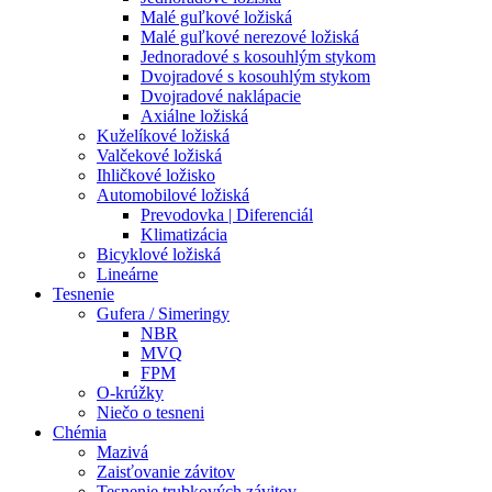
Malé guľkové ložiská
Malé guľkové nerezové ložiská
Jednoradové s kosouhlým stykom
Dvojradové s kosouhlým stykom
Dvojradové naklápacie
Axiálne ložiská
Kuželíkové ložiská
Valčekové ložiská
Ihličkové ložisko
Automobilové ložiská
Prevodovka | Diferenciál
Klimatizácia
Bicyklové ložiská
Lineárne
Tesnenie
Gufera / Simeringy
NBR
MVQ
FPM
O-krúžky
Niečo o tesneni
Chémia
Mazivá
Zaisťovanie závitov
Tesnenie trubkových závitov