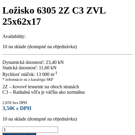
Ložisko 6305 2Z C3 ZVL
25x62x17
Availability:
10 na sklade (dostupné na objednávku)
Dynamická únosnosť: 23,40 kN
Statická únosnosť: 11,60 kN
-1
Rychlosť otáčok: 13 000 m
* informácie sú z katalógu SKF
2Z – kovové tesnenie na oboch stranách
C3 – Radialná vôľa je väčšia ako normálna
2,85
€
bez DPH
3,50
€
s DPH
10 na sklade (dostupné na objednávku)
Ložisko
6305