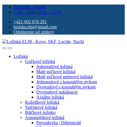
Pondelok - Piatok
7:30 - 12:00 12:30 - 15:30
+421 902 676 291
loziska.elm@gmail.com
Odstúpenie od zmluvy
Ložiská
Guľkové ložiská
Jednoradové ložiská
Malé guľkové ložiská
Malé guľkové nerezové ložiská
Jednoradové s kosouhlým stykom
Dvojradové s kosouhlým stykom
Dvojradové naklápacie
Axiálne ložiská
Kuželíkové ložiská
Valčekové ložiská
Ihličkové ložisko
Automobilové ložiská
Prevodovka | Diferenciál