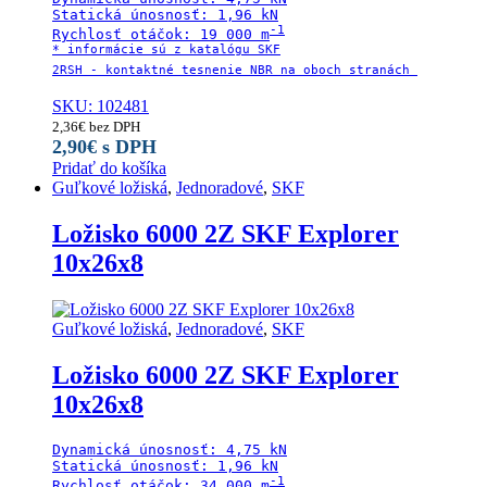
Statická únosnosť: 1,96 kN

-1

Rychlosť otáčok: 19 000 m
* informácie sú z katalógu SKF

2RSH - kontaktné tesnenie NBR na oboch stranách 
SKU: 102481
2,36
€
bez DPH
2,90
€
s DPH
Pridať do košíka
Guľkové ložiská
,
Jednoradové
,
SKF
Ložisko 6000 2Z SKF Explorer
10x26x8
Guľkové ložiská
,
Jednoradové
,
SKF
Ložisko 6000 2Z SKF Explorer
10x26x8
Dynamická únosnosť: 4,75 kN

Statická únosnosť: 1,96 kN

-1

Rychlosť otáčok: 34 000 m