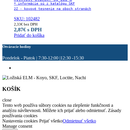
* informácie sú z katalógu SKF

SKU: 102482
2,33
€
bez DPH
2,87
€
s DPH
Pridať do košíka
Otváracie hodiny
Pondelok - Piatok | 7:30-12:00 |12:30 -15:30
KOŠÍK
close
Tento web používa súbory cookies na zlepšenie funkčnosti a
analýzu návštevnosti. Môžete ich prijať alebo odmietnuť. Zásady
používania cookies
Nastavenia cookies
Prijať všetko
Odmietnuť všetko
Manage consent