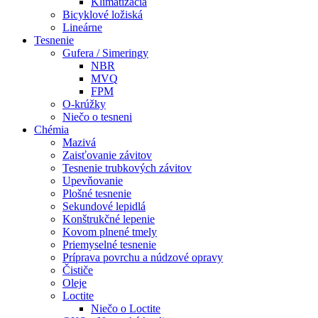
Klimatizácia
Bicyklové ložiská
Lineárne
Tesnenie
Gufera / Simeringy
NBR
MVQ
FPM
O-krúžky
Niečo o tesneni
Chémia
Mazivá
Zaisťovanie závitov
Tesnenie trubkových závitov
Upevňovanie
Plošné tesnenie
Sekundové lepidlá
Konštrukčné lepenie
Kovom plnené tmely
Priemyselné tesnenie
Príprava povrchu a núdzové opravy
Čističe
Oleje
Loctite
Niečo o Loctite