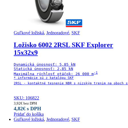
Guľkové ložiská
,
Jednoradové
,
SKF
Ložisko 6002 2RSL SKF Explorer
15x32x9
Dynamická únosnosť: 5,85 kN

Statická únosnosť: 2,85 kN

-1

Maximálna rýchlosť otáčok: 26 000 m
* informácie sú z katalógu SKF

2RSL - kontaktné tesnenie NBR s nizským trenim na oboch st
SKU: 106822
3,92
€
bez DPH
4,82
€
s DPH
Pridať do košíka
Guľkové ložiská
,
Jednoradové
,
SKF