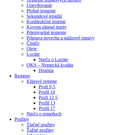
Upevňovanie
Plošné tesnenie
Sekundové lepidlá
Konštrukčné lepenie
Kovom plnené tmely
Priemyselné tesnenie
Príprava povrchu a núdzové opravy
Čističe
Oleje
Loctite
Niečo o Loctite
OKS – Nemecká kvalita
História
Remene
Klinové remene
Profi 9,5
Profil 10
Profi 12,5
Profil 13
Profil 17
Niečo o remeňoch
Pružiny
Tlačné pružiny
Ťažné pružiny