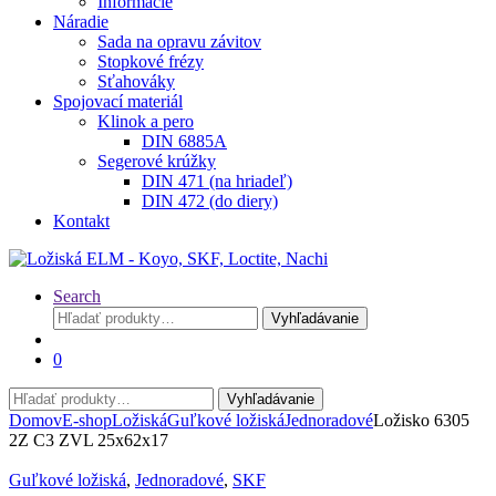
Informácie
Náradie
Sada na opravu závitov
Stopkové frézy
Sťahováky
Spojovací materiál
Klinok a pero
DIN 6885A
Segerové krúžky
DIN 471 (na hriadeľ)
DIN 472 (do diery)
Kontakt
Search
Hľadať:
Vyhľadávanie
0
Hľadať:
Vyhľadávanie
Domov
E-shop
Ložiská
Guľkové ložiská
Jednoradové
Ložisko 6305
2Z C3 ZVL 25x62x17
Guľkové ložiská
,
Jednoradové
,
SKF