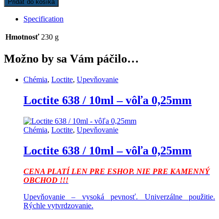
Pridať do košíka
2Z
C3
Specification
ZVL
25x62x17
Hmotnosť
230 g
quantity
Možno by sa Vám páčilo…
Chémia
,
Loctite
,
Upevňovanie
Loctite 638 / 10ml – vôľa 0,25mm
Chémia
,
Loctite
,
Upevňovanie
Loctite 638 / 10ml – vôľa 0,25mm
CENA PLATÍ LEN PRE ESHOP. NIE PRE KAMENNÝ
OBCHOD !!!
Upevňovanie – vysoká pevnosť. Univerzálne použitie.
Rýchle vytvrdzovanie.