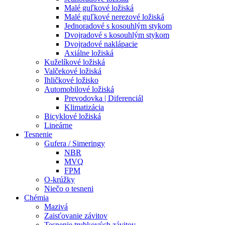
Malé guľkové ložiská
Malé guľkové nerezové ložiská
Jednoradové s kosouhlým stykom
Dvojradové s kosouhlým stykom
Dvojradové naklápacie
Axiálne ložiská
Kuželíkové ložiská
Valčekové ložiská
Ihličkové ložisko
Automobilové ložiská
Prevodovka | Diferenciál
Klimatizácia
Bicyklové ložiská
Lineárne
Tesnenie
Gufera / Simeringy
NBR
MVQ
FPM
O-krúžky
Niečo o tesneni
Chémia
Mazivá
Zaisťovanie závitov
Tesnenie trubkových závitov