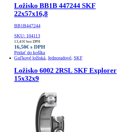
Ložisko BB1B 447244 SKF
22x57x16,8
BB1B447244
SKU: 104113
13,41
€
bez DPH
16,50
€
s DPH
Pridať do košíka
Guľkové ložiská
,
Jednoradové
,
SKF
Ložisko 6002 2RSL SKF Explorer
15x32x9