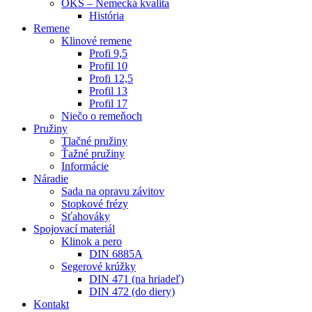
OKS – Nemecká kvalita
História
Remene
Klinové remene
Profi 9,5
Profil 10
Profi 12,5
Profil 13
Profil 17
Niečo o remeňoch
Pružiny
Tlačné pružiny
Ťažné pružiny
Informácie
Náradie
Sada na opravu závitov
Stopkové frézy
Sťahováky
Spojovací materiál
Klinok a pero
DIN 6885A
Segerové krúžky
DIN 471 (na hriadeľ)
DIN 472 (do diery)
Kontakt