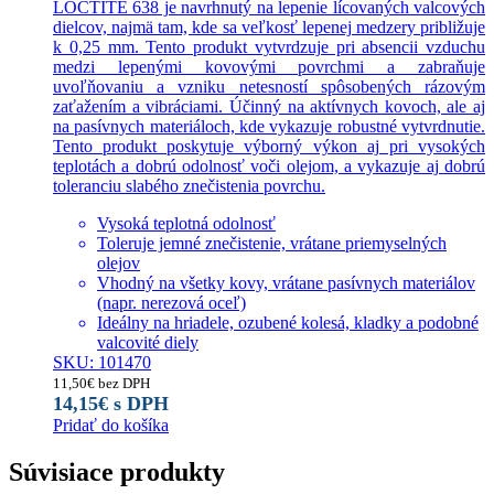
LOCTITE 638 je navrhnutý na lepenie lícovaných valcových
dielcov, najmä tam, kde sa veľkosť lepenej medzery približuje
k 0,25 mm. Tento produkt vytvrdzuje pri absencii vzduchu
medzi lepenými kovovými povrchmi a zabraňuje
uvoľňovaniu a vzniku netesností spôsobených rázovým
zaťažením a vibráciami. Účinný na aktívnych kovoch, ale aj
na pasívnych materiáloch, kde vykazuje robustné vytvrdnutie.
Tento produkt poskytuje výborný výkon aj pri vysokých
teplotách a dobrú odolnosť voči olejom, a vykazuje aj dobrú
toleranciu slabého znečistenia povrchu.
Vysoká teplotná odolnosť
Toleruje jemné znečistenie, vrátane priemyselných
olejov
Vhodný na všetky kovy, vrátane pasívnych materiálov
(napr. nerezová oceľ)
Ideálny na hriadele, ozubené kolesá, kladky a podobné
valcovité diely
SKU: 101470
11,50
€
bez DPH
14,15
€
s DPH
Pridať do košíka
Súvisiace produkty