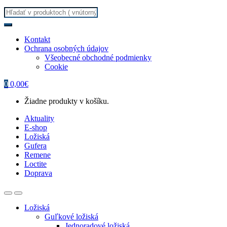
Search
for:
Kontakt
Ochrana osobných údajov
Všeobecné obchodné podmienky
Cookie
0
0,00
€
Žiadne produkty v košíku.
Aktuality
E-shop
Ložiská
Gufera
Remene
Loctite
Doprava
Ložiská
Guľkové ložiská
Jednoradové ložiská