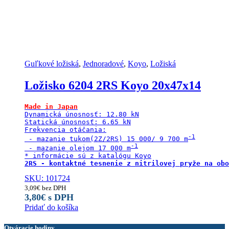
Guľkové ložiská
,
Jednoradové
,
Koyo
,
Ložiská
Ložisko 6204 2RS Koyo 20x47x14
Made in Japan
Dynamická únosnosť: 12.80 kN

Statická únosnosť: 6.65 kN

Frekvencia otáčania:

 - mazanie tukom(2Z/2RS) 15 000/ 9 700 m
 - mazanie olejom 17 000 m
2RS - kontaktné tesnenie z nitrilovej pryže na obo
SKU: 101724
3,09
€
bez DPH
3,80
€
s DPH
Pridať do košíka
Otváracie hodiny