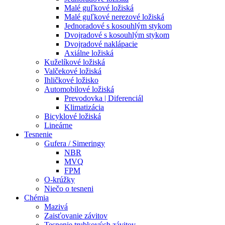
Malé guľkové ložiská
Malé guľkové nerezové ložiská
Jednoradové s kosouhlým stykom
Dvojradové s kosouhlým stykom
Dvojradové naklápacie
Axiálne ložiská
Kuželíkové ložiská
Valčekové ložiská
Ihličkové ložisko
Automobilové ložiská
Prevodovka | Diferenciál
Klimatizácia
Bicyklové ložiská
Lineárne
Tesnenie
Gufera / Simeringy
NBR
MVQ
FPM
O-krúžky
Niečo o tesneni
Chémia
Mazivá
Zaisťovanie závitov
Tesnenie trubkových závitov