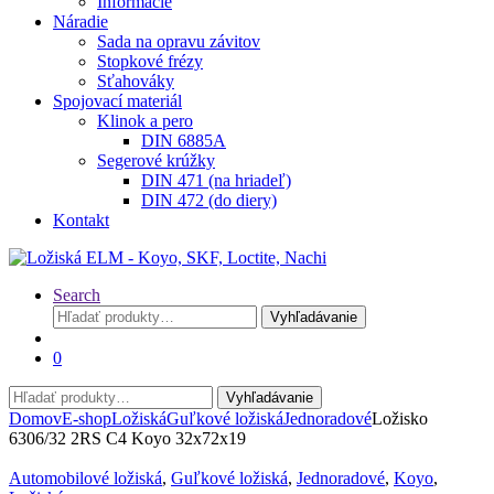
Informácie
Náradie
Sada na opravu závitov
Stopkové frézy
Sťahováky
Spojovací materiál
Klinok a pero
DIN 6885A
Segerové krúžky
DIN 471 (na hriadeľ)
DIN 472 (do diery)
Kontakt
Search
Hľadať:
Vyhľadávanie
0
Hľadať:
Vyhľadávanie
Domov
E-shop
Ložiská
Guľkové ložiská
Jednoradové
Ložisko
6306/32 2RS C4 Koyo 32x72x19
Automobilové ložiská
,
Guľkové ložiská
,
Jednoradové
,
Koyo
,