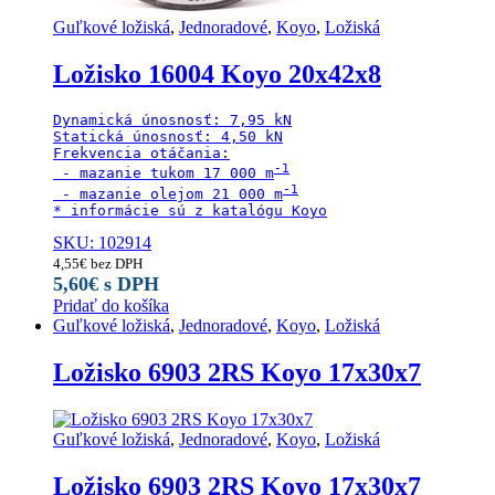
Guľkové ložiská
,
Jednoradové
,
Koyo
,
Ložiská
Ložisko 16004 Koyo 20x42x8
Dynamická únosnosť: 7,95 kN

Statická únosnosť: 4,50 kN

Frekvencia otáčania:

 - mazanie tukom 17 000 m
 - mazanie olejom 21 000 m
* informácie sú z katalógu Koyo
SKU: 102914
4,55
€
bez DPH
5,60
€
s DPH
Pridať do košíka
Guľkové ložiská
,
Jednoradové
,
Koyo
,
Ložiská
Ložisko 6903 2RS Koyo 17x30x7
Guľkové ložiská
,
Jednoradové
,
Koyo
,
Ložiská
Ložisko 6903 2RS Koyo 17x30x7