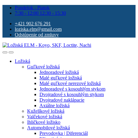
Pondelok - Piatok
7:30 - 12:00 12:30 - 15:30
+421 902 676 291
loziska.elm@gmail.com
Odstúpenie od zmluvy
Ložiská
Guľkové ložiská
Jednoradové ložiská
Malé guľkové ložiská
Malé guľkové nerezové ložiská
Jednoradové s kosouhlým stykom
Dvojradové s kosouhlým stykom
Dvojradové naklápacie
Axiálne ložiská
Kuželíkové ložiská
Valčekové ložiská
Ihličkové ložisko
Automobilové ložiská
Prevodovka | Diferenciál