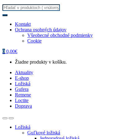
Search
for:
Kontakt
Ochrana osobných údajov
Všeobecné obchodné podmienky
Cookie
0
0,00
€
Žiadne produkty v košíku.
Aktuality
E-shop
Ložiská
Gufera
Remene
Loctite
Doprava
Ložiská
Guľkové ložiská
Jednoradové ložiská