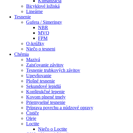
Klimatizácia
Bicyklové ložiská
Lineárne
Tesnenie
Gufera / Simeringy
NBR
MVQ
FPM
O-krúžky
Niečo o tesneni
Chémia
Mazivá
Zaisťovanie závitov
Tesnenie trubkových závitov
Upevňovanie
Plošné tesnenie
Sekundové lepidlá
Konštrukčné lepenie
Kovom plnené tmely
Priemyselné tesnenie
Príprava povrchu a núdzové opravy
Čističe
Oleje
Loctite
Niečo o Loctite