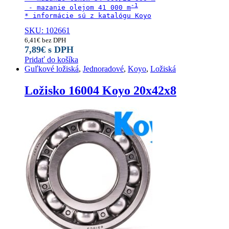
 - mazanie olejom 41 000 m
* informácie sú z katalógu Koyo
SKU: 102661
6,41
€
bez DPH
7,89
€
s DPH
Pridať do košíka
Guľkové ložiská
,
Jednoradové
,
Koyo
,
Ložiská
Ložisko 16004 Koyo 20x42x8