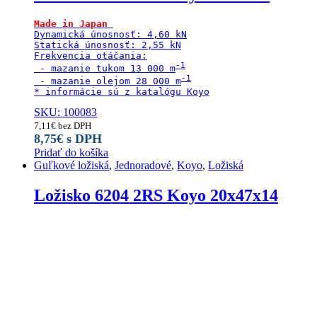
Made in Japan
Dynamická únosnosť: 4,60 kN

Statická únosnosť: 2,55 kN

Frekvencia otáčania:

 - mazanie tukom 13 000 m
 - mazanie olejom 28 000 m
* informácie sú z katalógu Koyo
SKU: 100083
7,11
€
bez DPH
8,75
€
s DPH
Pridať do košíka
Guľkové ložiská
,
Jednoradové
,
Koyo
,
Ložiská
Ložisko 6204 2RS Koyo 20x47x14