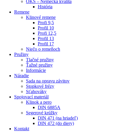
OKS – Nemecká kvalita
História
Remene
Klinové remene
Profi 9,5
Profil 10
Profi 12,5
Profil 13
Profil 17
Niečo o remeňoch
Pružiny
Tlačné pružiny
Ťažné pružiny
Informácie
Náradie
Sada na opravu závitov
Stopkové frézy
Sťahováky
Spojovací materiál
Klinok a pero
DIN 6885A
Segerové krúžky
DIN 471 (na hriadeľ)
DIN 472 (do diery)
Kontakt