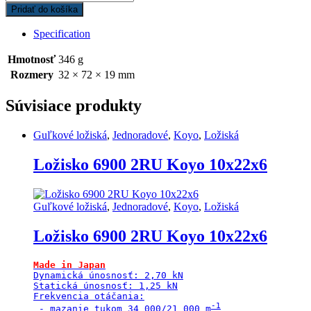
6306/32
Pridať do košíka
2RS
C4
Specification
Koyo
32x72x19
Hmotnosť
346 g
quantity
Rozmery
32 × 72 × 19 mm
Súvisiace produkty
Guľkové ložiská
,
Jednoradové
,
Koyo
,
Ložiská
Ložisko 6900 2RU Koyo 10x22x6
Guľkové ložiská
,
Jednoradové
,
Koyo
,
Ložiská
Ložisko 6900 2RU Koyo 10x22x6
Made in Japan
Dynamická únosnosť: 2,70 kN

Statická únosnosť: 1,25 kN

Frekvencia otáčania:

 - mazanie tukom 34 000/21 000 m