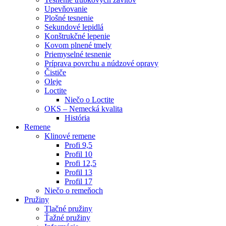
Upevňovanie
Plošné tesnenie
Sekundové lepidlá
Konštrukčné lepenie
Kovom plnené tmely
Priemyselné tesnenie
Príprava povrchu a núdzové opravy
Čističe
Oleje
Loctite
Niečo o Loctite
OKS – Nemecká kvalita
História
Remene
Klinové remene
Profi 9,5
Profil 10
Profi 12,5
Profil 13
Profil 17
Niečo o remeňoch
Pružiny
Tlačné pružiny
Ťažné pružiny