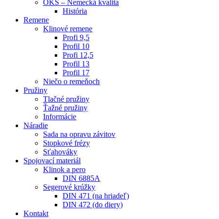
OKS – Nemecká kvalita
História
Remene
Klinové remene
Profi 9,5
Profil 10
Profi 12,5
Profil 13
Profil 17
Niečo o remeňoch
Pružiny
Tlačné pružiny
Ťažné pružiny
Informácie
Náradie
Sada na opravu závitov
Stopkové frézy
Sťahováky
Spojovací materiál
Klinok a pero
DIN 6885A
Segerové krúžky
DIN 471 (na hriadeľ)
DIN 472 (do diery)
Kontakt