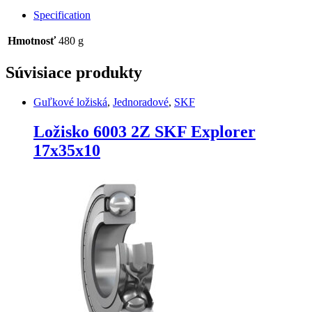
C3
Specification
SKF
Explorer
Hmotnosť
480 g
35x80x21
quantity
Súvisiace produkty
Guľkové ložiská
,
Jednoradové
,
SKF
Ložisko 6003 2Z SKF Explorer
17x35x10