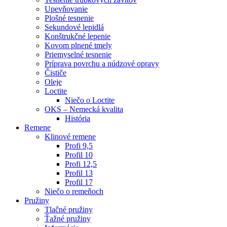
Upevňovanie
Plošné tesnenie
Sekundové lepidlá
Konštrukčné lepenie
Kovom plnené tmely
Priemyselné tesnenie
Príprava povrchu a núdzové opravy
Čističe
Oleje
Loctite
Niečo o Loctite
OKS – Nemecká kvalita
História
Remene
Klinové remene
Profi 9,5
Profil 10
Profi 12,5
Profil 13
Profil 17
Niečo o remeňoch
Pružiny
Tlačné pružiny
Ťažné pružiny