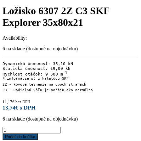
Ložisko 6307 2Z C3 SKF
Explorer 35x80x21
Availability:
6 na sklade (dostupné na objednávku)
Dynamická únosnosť: 35,10 kN

Statická únosnosť: 19,00 kN

-1

Rychlosť otáčok: 9 500 m
* informácie sú z katalógu SKF

2Z - kovové tesnenie na oboch stranách

C3 - Radialná vôľa je väčšia ako normálna
11,17
€
bez DPH
13,74
€
s DPH
6 na sklade (dostupné na objednávku)
Ložisko
6307
Pridať do košíka
2Z