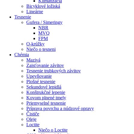
Klimatizácia
Bicyklové ložiská
Lineárne
Tesnenie
Gufera / Simeringy
NBR
MVQ
FPM
O-krúžky
Niečo o tesneni
Chémia
Mazivá
Zaisťovanie závitov
Tesnenie trubkových závitov
Upevňovanie
Plošné tesnenie
Sekundové lepidlá
Konštrukčné lepenie
Kovom plnené tmely
Priemyselné tesnenie
Príprava povrchu a núdzové opravy
Čističe
Oleje
Loctite
Niečo o Loctite