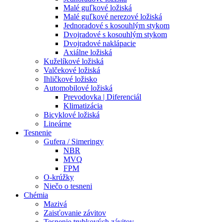
Malé guľkové ložiská
Malé guľkové nerezové ložiská
Jednoradové s kosouhlým stykom
Dvojradové s kosouhlým stykom
Dvojradové naklápacie
Axiálne ložiská
Kuželíkové ložiská
Valčekové ložiská
Ihličkové ložisko
Automobilové ložiská
Prevodovka | Diferenciál
Klimatizácia
Bicyklové ložiská
Lineárne
Tesnenie
Gufera / Simeringy
NBR
MVQ
FPM
O-krúžky
Niečo o tesneni
Chémia
Mazivá
Zaisťovanie závitov
Tesnenie trubkových závitov