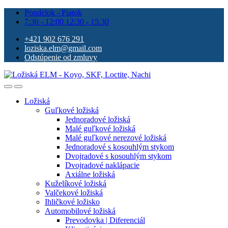
Pondelok - Piatok
7:30 - 12:00 12:30 - 15:30
+421 902 676 291
loziska.elm@gmail.com
Odstúpenie od zmluvy
Ložiská
Guľkové ložiská
Jednoradové ložiská
Malé guľkové ložiská
Malé guľkové nerezové ložiská
Jednoradové s kosouhlým stykom
Dvojradové s kosouhlým stykom
Dvojradové naklápacie
Axiálne ložiská
Kuželíkové ložiská
Valčekové ložiská
Ihličkové ložisko
Automobilové ložiská
Prevodovka | Diferenciál