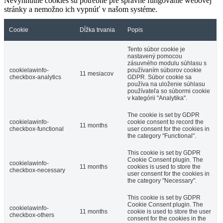
Nevyhnutné cookies sú potrebné pre správne fungovanie webovej
stránky a nemožno ich vypnúť v našom systéme.
Cookie
Dĺžka trvania
Popis
Tento súbor cookie je
nastavený pomocou
zásuvného modulu súhlasu s
cookielawinfo-
používaním súborov cookie
11 mesiacov
checkbox-analytics
GDPR. Súbor cookie sa
používa na uloženie súhlasu
používateľa so súbormi cookie
v kategórii "Analytika".
The cookie is set by GDPR
cookielawinfo-
cookie consent to record the
11 months
checkbox-functional
user consent for the cookies in
the category "Functional".
This cookie is set by GDPR
Cookie Consent plugin. The
cookielawinfo-
11 months
cookies is used to store the
checkbox-necessary
user consent for the cookies in
the category "Necessary".
This cookie is set by GDPR
Cookie Consent plugin. The
cookielawinfo-
11 months
cookie is used to store the user
checkbox-others
consent for the cookies in the