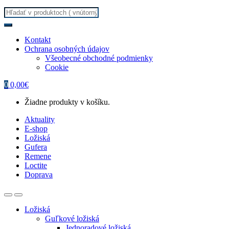
Search
for:
Kontakt
Ochrana osobných údajov
Všeobecné obchodné podmienky
Cookie
0
0,00
€
Žiadne produkty v košíku.
Aktuality
E-shop
Ložiská
Gufera
Remene
Loctite
Doprava
Ložiská
Guľkové ložiská
Jednoradové ložiská