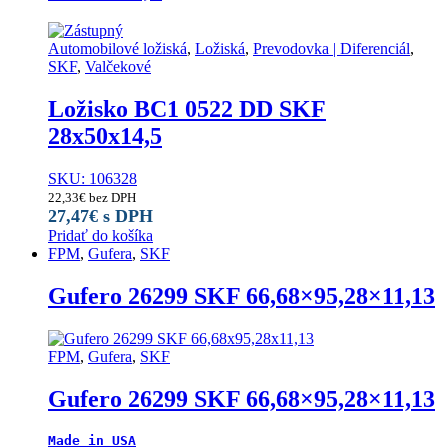
Automobilové ložiská
,
Ložiská
,
Prevodovka | Diferenciál
,
SKF
,
Valčekové
Ložisko BC1 0522 DD SKF
28x50x14,5
SKU: 106328
22,33
€
bez DPH
27,47
€
s DPH
Pridať do košíka
FPM
,
Gufera
,
SKF
Gufero 26299 SKF 66,68×95,28×11,13
FPM
,
Gufera
,
SKF
Gufero 26299 SKF 66,68×95,28×11,13
Made in USA