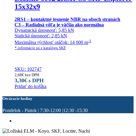
15x32x9
2RS1 – kontaktné tesnenie NBR na oboch stranách
C3 – Radialná vôľa je väčšia ako normálna
Dynamická únosnosť: 5,85 kN
Statická únosnosť: 2,85 kN
-1
Maximálna rýchlosť otáčok: 14 000 m
* informácie sú z katalógu SKF
SKU: 102747
2,68
€
bez DPH
3,30
€
s DPH
Pridať do košíka
Otváracie hodiny
Pondelok - Piatok | 7:30-12:00 |12:30 -15:30