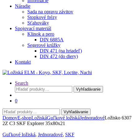
Informácie
Náradie
Sada na opravu závitov
Stopkové frézy
Sťahováky
Spojovací materiál
Klinok a pero
DIN 6885A
Segerové krúžky
DIN 471 (na hriadeľ)
DIN 472 (do diery)
Kontakt
Search
Hľadať:
Vyhľadávanie
0
Hľadať:
Vyhľadávanie
Domov
E-shop
Ložiská
Guľkové ložiská
Jednoradové
Ložisko 6307
2Z C3 SKF Explorer 35x80x21
Guľkové ložiská
,
Jednoradové
,
SKF