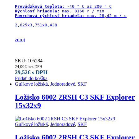
Prevádzková teplota
Rýchlosť hriadeľa:
Povrchová rýchlosť hriadeľa: 
max. 28,42 m / s

2,625x3,751x0,438

zdroj
SKU: 105284
24,00
€
bez DPH
29,52
€
s DPH
Pridať do košíka
Guľkové ložiská
,
Jednoradové
,
SKF
Ložisko 6002 2RSH C3 SKF Explorer
15x32x9
Guľkové ložiská
,
Jednoradové
,
SKF
Ložisko 6002 2RSH C3 SKF Explorer