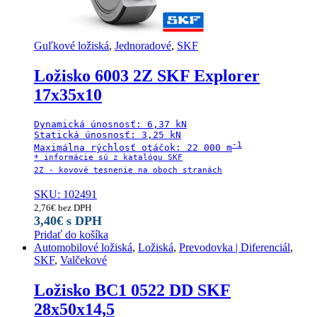
Guľkové ložiská
,
Jednoradové
,
SKF
Ložisko 6003 2Z SKF Explorer
17x35x10
Dynamická únosnosť: 6,37 kN

Statická únosnosť: 3,25 kN

-1

Maximálna rýchlosť otáčok: 22 000 m
* informácie sú z katalógu SKF

SKU: 102491
2,76
€
bez DPH
3,40
€
s DPH
Pridať do košíka
Automobilové ložiská
,
Ložiská
,
Prevodovka | Diferenciál
,
SKF
,
Valčekové
Ložisko BC1 0522 DD SKF
28x50x14,5