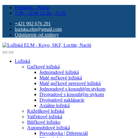
Pondelok - Piatok
7:30 - 12:00 12:30 - 15:30
+421 902 676 291
loziska.elm@gmail.com
Odstúpenie od zmluvy
Ložiská
Guľkové ložiská
Jednoradové ložiská
Malé guľkové ložiská
Malé guľkové nerezové ložiská
Jednoradové s kosouhlým stykom
Dvojradové s kosouhlým stykom
Dvojradové naklápacie
Axiálne ložiská
Kuželíkové ložiská
Valčekové ložiská
Ihličkové ložisko
Automobilové ložiská
Prevodovka | Diferenciál