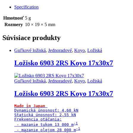
2RS
Ezo
Specification
10x19x5
quantity
Hmotnosť
5 g
Rozmery
10 × 19 × 5 mm
Súvisiace produkty
Guľkové ložiská
,
Jednoradové
,
Koyo
,
Ložiská
Ložisko 6903 2RS Koyo 17x30x7
Guľkové ložiská
,
Jednoradové
,
Koyo
,
Ložiská
Ložisko 6903 2RS Koyo 17x30x7
Made in Japan
Dynamická únosnosť: 4,60 kN

Statická únosnosť: 2,55 kN

Frekvencia otáčania:

 - mazanie tukom 13 000 m
 - mazanie olejom 28 000 m