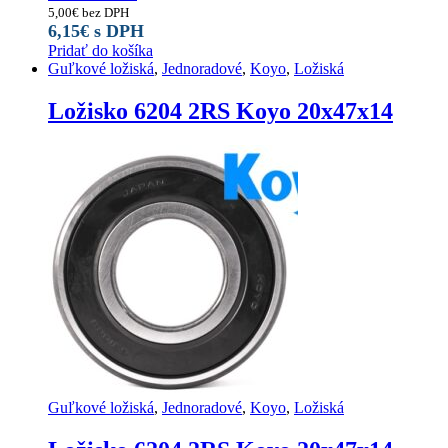
5,00
€
bez DPH
6,15
€
s DPH
Pridať do košíka
Guľkové ložiská
,
Jednoradové
,
Koyo
,
Ložiská
Ložisko 6204 2RS Koyo 20x47x14
Guľkové ložiská
,
Jednoradové
,
Koyo
,
Ložiská