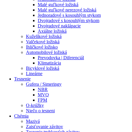
Malé guľkové ložiská
Malé guľkové nerezové ložiská
Jednoradové s kosouhlým stykom
Dvojradové s kosouhlým stykom
Dvojradové naklápacie
Axiálne ložiská
Kuželíkové ložiská
Valčekové ložiská
Ihličkové ložisko
Automobilové ložiská
Prevodovka | Diferenciál
Klimatizácia
Bicyklové ložiská
Lineárne
Tesnenie
Gufera / Simeringy
NBR
MVQ
FPM
O-krúžky
Niečo o tesneni
Chémia
Mazivá
Zaisťovanie závitov
Tesnenie trubkových závitov