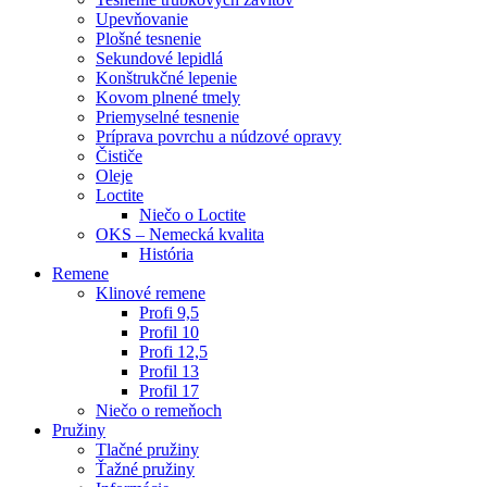
Upevňovanie
Plošné tesnenie
Sekundové lepidlá
Konštrukčné lepenie
Kovom plnené tmely
Priemyselné tesnenie
Príprava povrchu a núdzové opravy
Čističe
Oleje
Loctite
Niečo o Loctite
OKS – Nemecká kvalita
História
Remene
Klinové remene
Profi 9,5
Profil 10
Profi 12,5
Profil 13
Profil 17
Niečo o remeňoch
Pružiny
Tlačné pružiny
Ťažné pružiny