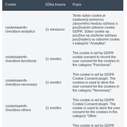
Cookie
Dĺžka trvania
Popis
Tento súbor cookie je
nastavený pomocou
zásuvného modulu súhlasu s
cookielawinfo-
používaním súborov cookie
11 mesiacov
checkbox-analytics
GDPR. Súbor cookie sa
používa na uloženie súhlasu
používateľa so súbormi cookie
v kategórii "Analytika".
The cookie is set by GDPR
cookielawinfo-
cookie consent to record the
11 months
checkbox-functional
user consent for the cookies in
the category "Functional".
This cookie is set by GDPR
Cookie Consent plugin. The
cookielawinfo-
11 months
cookies is used to store the
checkbox-necessary
user consent for the cookies in
the category "Necessary".
This cookie is set by GDPR
Cookie Consent plugin. The
cookielawinfo-
11 months
cookie is used to store the user
checkbox-others
consent for the cookies in the
category "Other.
This cookie is set by GDPR