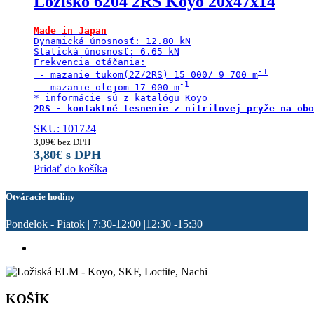
Ložisko 6204 2RS Koyo 20x47x14
Made in Japan
Dynamická únosnosť: 12.80 kN

Statická únosnosť: 6.65 kN

Frekvencia otáčania:

 - mazanie tukom(2Z/2RS) 15 000/ 9 700 m
 - mazanie olejom 17 000 m
2RS - kontaktné tesnenie z nitrilovej pryže na obo
SKU: 101724
3,09
€
bez DPH
3,80
€
s DPH
Pridať do košíka
Otváracie hodiny
Pondelok - Piatok | 7:30-12:00 |12:30 -15:30
KOŠÍK