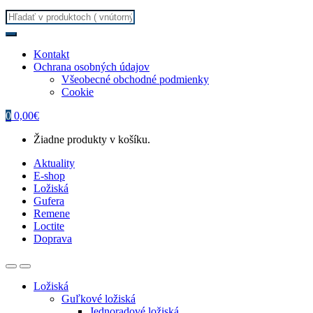
Search
for:
Kontakt
Ochrana osobných údajov
Všeobecné obchodné podmienky
Cookie
0
0,00
€
Žiadne produkty v košíku.
Aktuality
E-shop
Ložiská
Gufera
Remene
Loctite
Doprava
Ložiská
Guľkové ložiská
Jednoradové ložiská