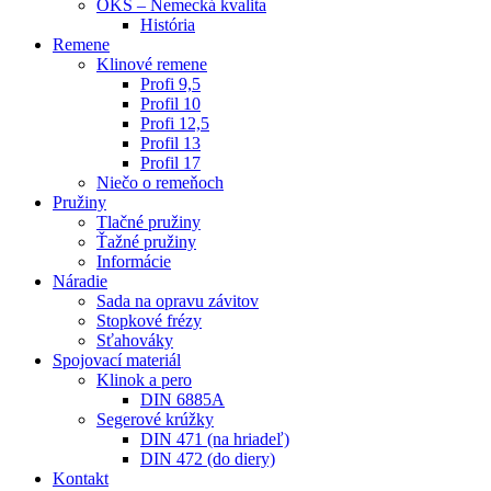
OKS – Nemecká kvalita
História
Remene
Klinové remene
Profi 9,5
Profil 10
Profi 12,5
Profil 13
Profil 17
Niečo o remeňoch
Pružiny
Tlačné pružiny
Ťažné pružiny
Informácie
Náradie
Sada na opravu závitov
Stopkové frézy
Sťahováky
Spojovací materiál
Klinok a pero
DIN 6885A
Segerové krúžky
DIN 471 (na hriadeľ)
DIN 472 (do diery)
Kontakt