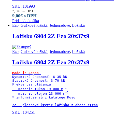
SKU: 101993
7,32
€
bez DPH
9,00
€
s DPH
Pridať do košíka
Ezo
,
Guľkové ložiská
,
Jednoradové
,
Ložiská
Ložisko 6904 2Z Ezo 20x37x9
Ezo
,
Guľkové ložiská
,
Jednoradové
,
Ložiská
Ložisko 6904 2Z Ezo 20x37x9
Made in Japan
Dynamická únosnosť: 6,35 kN

Statická únosnosť: 3,70 kN

Frekvencia otáčania:

 - mazanie tukom 19 000 m
 - mazanie olejom 23 000 m
* informácie sú z katalógu Koyo

2Z - plechové krytie ložiska z oboch strán
SKU: 104251