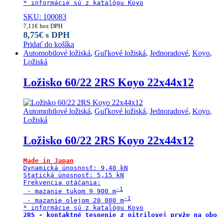
* informácie sú z katalógu Koyo
SKU: 100083
7,11
€
bez DPH
8,75
€
s DPH
Pridať do košíka
Automobilové ložiská
,
Guľkové ložiská
,
Jednoradové
,
Koyo
,
Ložiská
Ložisko 60/22 2RS Koyo 22x44x12
Automobilové ložiská
,
Guľkové ložiská
,
Jednoradové
,
Koyo
,
Ložiská
Ložisko 60/22 2RS Koyo 22x44x12
Made in Japan
Dynamická únosnosť: 9,40 kN

Statická únosnosť: 5,15 kN

Frekvencia otáčania:

 - mazanie tukom 9 900 m
 - mazanie olejom 20 000 m