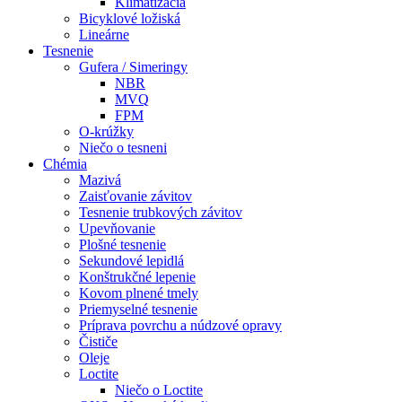
Klimatizácia
Bicyklové ložiská
Lineárne
Tesnenie
Gufera / Simeringy
NBR
MVQ
FPM
O-krúžky
Niečo o tesneni
Chémia
Mazivá
Zaisťovanie závitov
Tesnenie trubkových závitov
Upevňovanie
Plošné tesnenie
Sekundové lepidlá
Konštrukčné lepenie
Kovom plnené tmely
Priemyselné tesnenie
Príprava povrchu a núdzové opravy
Čističe
Oleje
Loctite
Niečo o Loctite