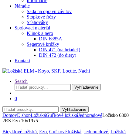
Informácie
Náradie
Sada na opravu závitov
Stopkové frézy
Sťahováky
Spojovací materiál
Klinok a pero
DIN 6885A
Segerové krúžky
DIN 471 (na hriadeľ)
DIN 472 (do diery)
Kontakt
Search
Hľadať:
Vyhľadávanie
0
Hľadať:
Vyhľadávanie
Domov
E-shop
Ložiská
Guľkové ložiská
Jednoradové
Ložisko 6800
2RS Ezo 10x19x5
Bicyklové ložiská
,
Ezo
,
Guľkové ložiská
,
Jednoradové
,
Ložiská