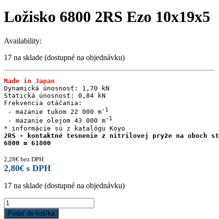
Ložisko 6800 2RS Ezo 10x19x5
Availability:
17 na sklade (dostupné na objednávku)
Made in Japan
Dynamická únosnosť: 1,70 kN

Statická únosnosť: 0,84 kN

Frekvencia otáčania:

 - mazanie tukom 22 000 m
 - mazanie olejom 43 000 m
2RS - kontaktné tesnenie z nitrilovej pryže na oboch st
6800 = 61800
2,28
€
bez DPH
2,80
€
s DPH
17 na sklade (dostupné na objednávku)
Ložisko
6800
Pridať do košíka