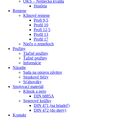
OKS – Nemecká kvalita
História
Remene
Klinové remene
Profi 9,5
Profil 10
Profi 12,5
Profil 13
Profil 17
Niečo o remeňoch
Pružiny
Tlačné pružiny
Ťažné pružiny
Informácie
Náradie
Sada na opravu závitov
Stopkové frézy
Sťahováky
Spojovací materiál
Klinok a pero
DIN 6885A
Segerové krúžky
DIN 471 (na hriadeľ)
DIN 472 (do diery)
Kontakt