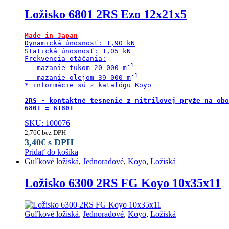
Ložisko 6801 2RS Ezo 12x21x5
Made in Japan
Dynamická únosnosť: 1,90 kN

Statická únosnosť: 1,05 kN

Frekvencia otáčania:

 - mazanie tukom 20 000 m
 - mazanie olejom 39 000 m
* informácie sú z katalógu Koyo

2RS - kontaktné tesnenie z nitrilovej pryže na obo
6801 = 61801
SKU: 100076
2,76
€
bez DPH
3,40
€
s DPH
Pridať do košíka
Guľkové ložiská
,
Jednoradové
,
Koyo
,
Ložiská
Ložisko 6300 2RS FG Koyo 10x35x11
Guľkové ložiská
,
Jednoradové
,
Koyo
,
Ložiská