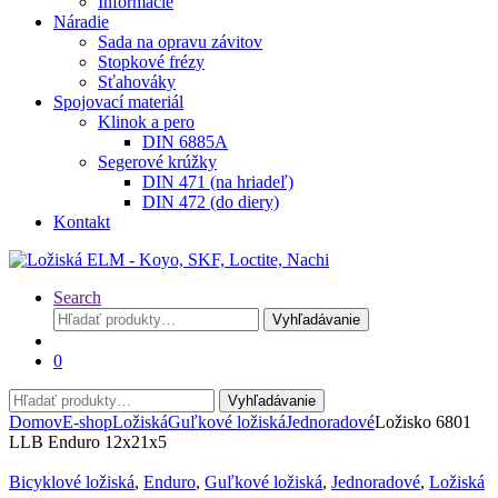
Informácie
Náradie
Sada na opravu závitov
Stopkové frézy
Sťahováky
Spojovací materiál
Klinok a pero
DIN 6885A
Segerové krúžky
DIN 471 (na hriadeľ)
DIN 472 (do diery)
Kontakt
Search
Hľadať:
Vyhľadávanie
0
Hľadať:
Vyhľadávanie
Domov
E-shop
Ložiská
Guľkové ložiská
Jednoradové
Ložisko 6801
LLB Enduro 12x21x5
Bicyklové ložiská
,
Enduro
,
Guľkové ložiská
,
Jednoradové
,
Ložiská