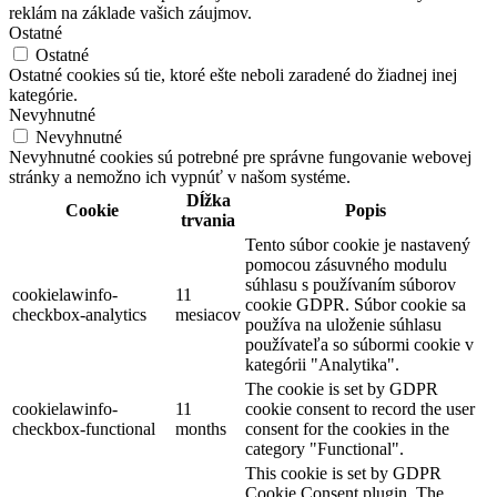
reklám na základe vašich záujmov.
Ostatné
Ostatné
Ostatné cookies sú tie, ktoré ešte neboli zaradené do žiadnej inej
kategórie.
Nevyhnutné
Nevyhnutné
Nevyhnutné cookies sú potrebné pre správne fungovanie webovej
stránky a nemožno ich vypnúť v našom systéme.
Dĺžka
Cookie
Popis
trvania
Tento súbor cookie je nastavený
pomocou zásuvného modulu
súhlasu s používaním súborov
cookielawinfo-
11
cookie GDPR. Súbor cookie sa
checkbox-analytics
mesiacov
používa na uloženie súhlasu
používateľa so súbormi cookie v
kategórii "Analytika".
The cookie is set by GDPR
cookielawinfo-
11
cookie consent to record the user
checkbox-functional
months
consent for the cookies in the
category "Functional".
This cookie is set by GDPR
Cookie Consent plugin. The