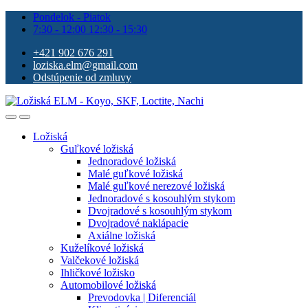
Pondelok - Piatok
7:30 - 12:00 12:30 - 15:30
+421 902 676 291
loziska.elm@gmail.com
Odstúpenie od zmluvy
Ložiská
Guľkové ložiská
Jednoradové ložiská
Malé guľkové ložiská
Malé guľkové nerezové ložiská
Jednoradové s kosouhlým stykom
Dvojradové s kosouhlým stykom
Dvojradové naklápacie
Axiálne ložiská
Kuželíkové ložiská
Valčekové ložiská
Ihličkové ložisko
Automobilové ložiská
Prevodovka | Diferenciál