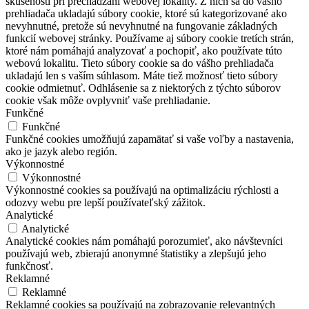
skúseností pri prechádzaní webovej lokality. Z nich sa do vášho
prehliadača ukladajú súbory cookie, ktoré sú kategorizované ako
nevyhnutné, pretože sú nevyhnutné na fungovanie základných
funkcií webovej stránky. Používame aj súbory cookie tretích strán,
ktoré nám pomáhajú analyzovať a pochopiť, ako používate túto
webovú lokalitu. Tieto súbory cookie sa do vášho prehliadača
ukladajú len s vaším súhlasom. Máte tiež možnosť tieto súbory
cookie odmietnuť. Odhlásenie sa z niektorých z týchto súborov
cookie však môže ovplyvniť vaše prehliadanie.
Funkčné
Funkčné
Funkčné cookies umožňujú zapamätať si vaše voľby a nastavenia,
ako je jazyk alebo región.
Výkonnostné
Výkonnostné
Výkonnostné cookies sa používajú na optimalizáciu rýchlosti a
odozvy webu pre lepší používateľský zážitok.
Analytické
Analytické
Analytické cookies nám pomáhajú porozumieť, ako návštevníci
používajú web, zbierajú anonymné štatistiky a zlepšujú jeho
funkčnosť.
Reklamné
Reklamné
Reklamné cookies sa používajú na zobrazovanie relevantných