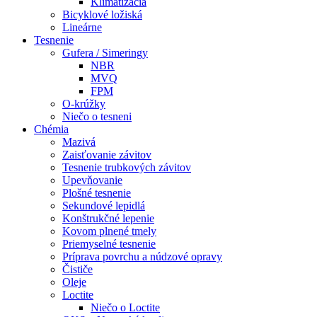
Klimatizácia
Bicyklové ložiská
Lineárne
Tesnenie
Gufera / Simeringy
NBR
MVQ
FPM
O-krúžky
Niečo o tesneni
Chémia
Mazivá
Zaisťovanie závitov
Tesnenie trubkových závitov
Upevňovanie
Plošné tesnenie
Sekundové lepidlá
Konštrukčné lepenie
Kovom plnené tmely
Priemyselné tesnenie
Príprava povrchu a núdzové opravy
Čističe
Oleje
Loctite
Niečo o Loctite