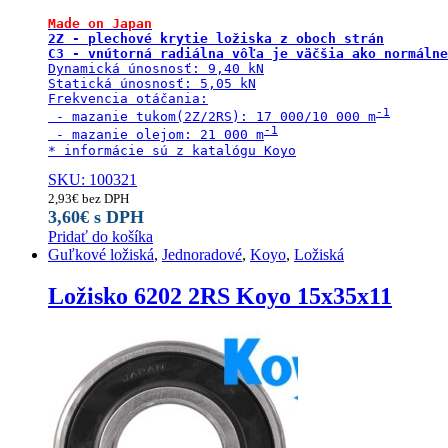
Made on Japan
2Z - plechové krytie ložiska z oboch strán

C3 - vnútorná radiálna vôľa je väčšia ako normálne
Dynamická únosnosť: 9,40 kN

Statická únosnosť: 5,05 kN

Frekvencia otáčania:

 - mazanie tukom(2Z/2RS): 17 000/10 000 m
 - mazanie olejom: 21 000 m
* informácie sú z katalógu Koyo
SKU: 100321
2,93
€
bez DPH
3,60
€
s DPH
Pridať do košíka
Guľkové ložiská
,
Jednoradové
,
Koyo
,
Ložiská
Ložisko 6202 2RS Koyo 15x35x11