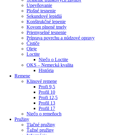
Upevňovanie
Plošné tesnenie
Sekundové lepidlá
Konštrukčné lepenie
Kovom plnené tmely
Priemyselné tesnenie
Príprava povrchu a núdzové opravy
Čističe
Oleje
Loctite
Niečo o Loctite
OKS – Nemecká kvalita
História
Remene
Klinové remene
Profi 9,5
Profil 10
Profi 12,5
Profil 13
Profil 17
Niečo o remeňoch
Pružiny
Tlačné pružiny
Ťažné pružiny