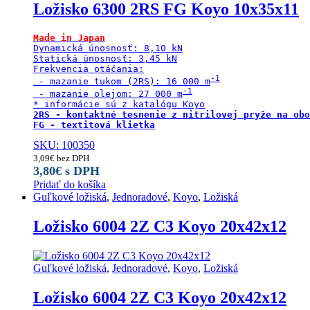
Ložisko 6300 2RS FG Koyo 10x35x11
Made in Japan
Dynamická únosnosť: 8,10 kN

Statická únosnosť: 3,45 kN

Frekvencia otáčania:

 - mazanie tukom (2RS): 16 000 m
 - mazanie olejom: 27 000 m
2RS - kontaktné tesnenie z nitrilovej pryže na obo
FG - textitová klietka
SKU: 100350
3,09
€
bez DPH
3,80
€
s DPH
Pridať do košíka
Guľkové ložiská
,
Jednoradové
,
Koyo
,
Ložiská
Ložisko 6004 2Z C3 Koyo 20x42x12
Guľkové ložiská
,
Jednoradové
,
Koyo
,
Ložiská
Ložisko 6004 2Z C3 Koyo 20x42x12