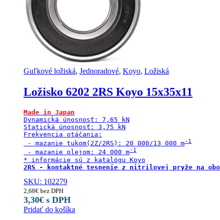
Guľkové ložiská
,
Jednoradové
,
Koyo
,
Ložiská
Ložisko 6202 2RS Koyo 15x35x11
Made in Japan
Dynamická únosnosť: 7,65 kN

Statická únosnosť: 3,75 kN

Frekvencia otáčania:

 - mazanie tukom(2Z/2RS): 20 000/13 000 m
 - mazanie olejom: 24 000 m
2RS - kontaktné tesnenie z nitrilovej pryže na obo
SKU: 102279
2,68
€
bez DPH
3,30
€
s DPH
Pridať do košíka