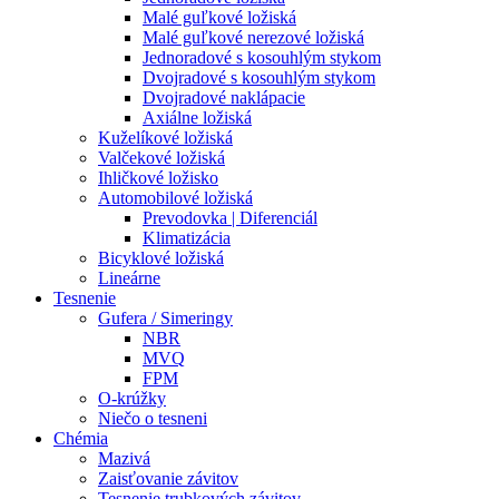
Malé guľkové ložiská
Malé guľkové nerezové ložiská
Jednoradové s kosouhlým stykom
Dvojradové s kosouhlým stykom
Dvojradové naklápacie
Axiálne ložiská
Kuželíkové ložiská
Valčekové ložiská
Ihličkové ložisko
Automobilové ložiská
Prevodovka | Diferenciál
Klimatizácia
Bicyklové ložiská
Lineárne
Tesnenie
Gufera / Simeringy
NBR
MVQ
FPM
O-krúžky
Niečo o tesneni
Chémia
Mazivá
Zaisťovanie závitov
Tesnenie trubkových závitov