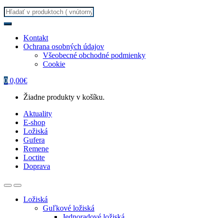
Search
for:
Kontakt
Ochrana osobných údajov
Všeobecné obchodné podmienky
Cookie
0
0,00
€
Žiadne produkty v košíku.
Aktuality
E-shop
Ložiská
Gufera
Remene
Loctite
Doprava
Ložiská
Guľkové ložiská
Jednoradové ložiská