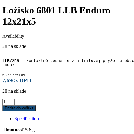
Ložisko 6801 LLB Enduro
12x21x5
Availability:
28 na sklade
LLB/2RS
 - kontaktné tesnenie z nitrilovej pryže na oboc
EB8025
6,25
€
bez DPH
7,69
€
s DPH
28 na sklade
Ložisko
6801
Pridať do košíka
LLB
Enduro
Specification
12x21x5
quantity
Hmotnosť
5,6 g