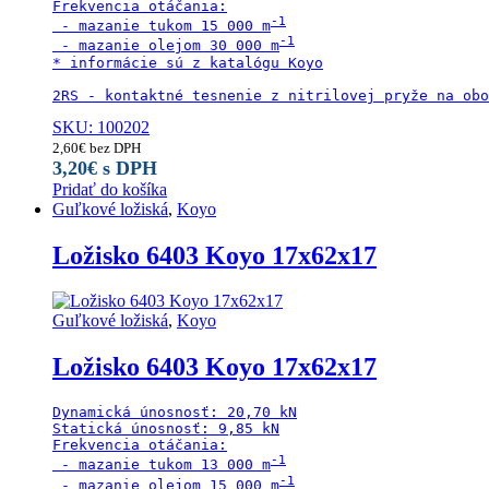
Frekvencia otáčania:

 - mazanie tukom 15 000 m
 - mazanie olejom 30 000 m
* informácie sú z katalógu Koyo

2RS - kontaktné tesnenie z nitrilovej pryže na obo
SKU: 100202
2,60
€
bez DPH
3,20
€
s DPH
Pridať do košíka
Guľkové ložiská
,
Koyo
Ložisko 6403 Koyo 17x62x17
Guľkové ložiská
,
Koyo
Ložisko 6403 Koyo 17x62x17
Dynamická únosnosť: 20,70 kN

Statická únosnosť: 9,85 kN

Frekvencia otáčania:

 - mazanie tukom 13 000 m
 - mazanie olejom 15 000 m