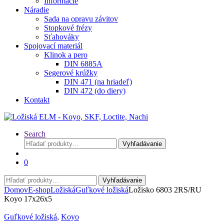
Informácie
Náradie
Sada na opravu závitov
Stopkové frézy
Sťahováky
Spojovací materiál
Klinok a pero
DIN 6885A
Segerové krúžky
DIN 471 (na hriadeľ)
DIN 472 (do diery)
Kontakt
Search
Hľadať:
Vyhľadávanie
0
Hľadať:
Vyhľadávanie
Domov
E-shop
Ložiská
Guľkové ložiská
Ložisko 6803 2RS/RU
Koyo 17x26x5
Guľkové ložiská
,
Koyo