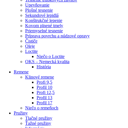
Upevňovanie
Plošné tesnenie
Sekundové lepidlá
Konštrukčné lepenie
Kovom plnené tmely
Priemyselné tesnenie
Príprava povrchu a núdzové opravy
Čističe
Oleje
Loctite
Niečo o Loctite
OKS – Nemecká kvalita
História
Remene
Klinové remene
Profi 9,5
Profil 10
Profi 12,5
Profil 13
Profil 17
Niečo o remeňoch
Pružiny
Tlačné pružiny
Ťažné pružiny