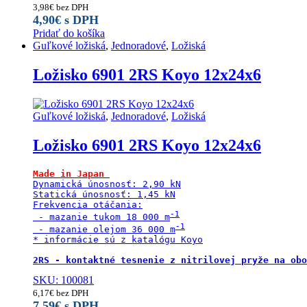
3,98
€
bez DPH
4,90
€
s DPH
Pridať do košíka
Guľkové ložiská
,
Jednoradové
,
Ložiská
Ložisko 6901 2RS Koyo 12x24x6
Guľkové ložiská
,
Jednoradové
,
Ložiská
Ložisko 6901 2RS Koyo 12x24x6
Made in Japan
Dynamická únosnosť: 2,90 kN

Statická únosnosť: 1,45 kN

Frekvencia otáčania:

 - mazanie tukom 18 000 m
 - mazanie olejom 36 000 m
* informácie sú z katalógu Koyo

2RS - kontaktné tesnenie z nitrilovej pryže na obo
SKU: 100081
6,17
€
bez DPH
7,59
€
s DPH