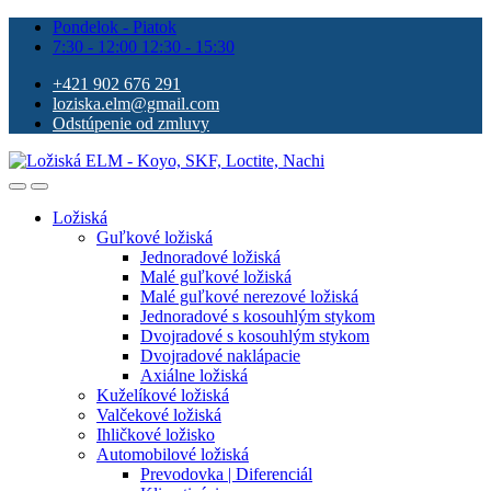
Pondelok - Piatok
7:30 - 12:00 12:30 - 15:30
+421 902 676 291
loziska.elm@gmail.com
Odstúpenie od zmluvy
Ložiská
Guľkové ložiská
Jednoradové ložiská
Malé guľkové ložiská
Malé guľkové nerezové ložiská
Jednoradové s kosouhlým stykom
Dvojradové s kosouhlým stykom
Dvojradové naklápacie
Axiálne ložiská
Kuželíkové ložiská
Valčekové ložiská
Ihličkové ložisko
Automobilové ložiská
Prevodovka | Diferenciál