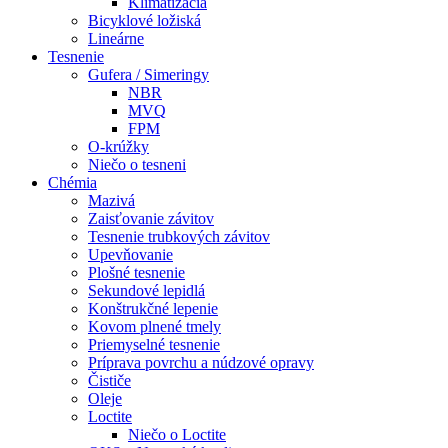
Klimatizácia
Bicyklové ložiská
Lineárne
Tesnenie
Gufera / Simeringy
NBR
MVQ
FPM
O-krúžky
Niečo o tesneni
Chémia
Mazivá
Zaisťovanie závitov
Tesnenie trubkových závitov
Upevňovanie
Plošné tesnenie
Sekundové lepidlá
Konštrukčné lepenie
Kovom plnené tmely
Priemyselné tesnenie
Príprava povrchu a núdzové opravy
Čističe
Oleje
Loctite
Niečo o Loctite