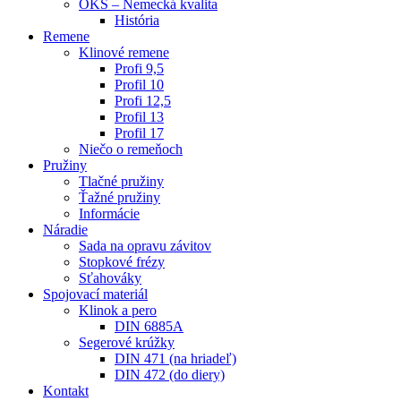
OKS – Nemecká kvalita
História
Remene
Klinové remene
Profi 9,5
Profil 10
Profi 12,5
Profil 13
Profil 17
Niečo o remeňoch
Pružiny
Tlačné pružiny
Ťažné pružiny
Informácie
Náradie
Sada na opravu závitov
Stopkové frézy
Sťahováky
Spojovací materiál
Klinok a pero
DIN 6885A
Segerové krúžky
DIN 471 (na hriadeľ)
DIN 472 (do diery)
Kontakt