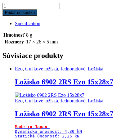
Ložisko
6803
Pridať do košíka
2RS/RU
Koyo
Specification
17x26x5
quantity
Hmotnosť
8 g
Rozmery
17 × 26 × 5 mm
Súvisiace produkty
Ezo
,
Guľkové ložiská
,
Jednoradové
,
Ložiská
Ložisko 6902 2RS Ezo 15x28x7
Ezo
,
Guľkové ložiská
,
Jednoradové
,
Ložiská
Ložisko 6902 2RS Ezo 15x28x7
Made in Japan
Dynamická únosnosť: 4,30 kN

Statická únosnosť: 2,25 kN
