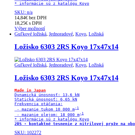
* informácie sú z katalógu Koyo
SKU: n/a
14,84
€
bez DPH
18,25
€
s DPH
Výber možností
Tento
Guľkové ložiská
,
Jednoradové
,
Koyo
,
Ložiská
produkt
má
Ložisko 6303 2RS Koyo 17x47x14
viacero
variantov.
Možnosti
Guľkové ložiská
,
Jednoradové
,
Koyo
,
Ložiská
si
môžete
Ložisko 6303 2RS Koyo 17x47x14
vybrať
na
stránke
Made in Japan
produktu.
Dynamická únosnosť: 13,6 kN

Statická únosnosť: 6,65 kN

Frekvencia otáčania:

 - mazanie tukom 10 000 m
 - mazanie olejom: 18 000 m
2RS - kontaktné tesnenie z nitrilovej pryže na obo
SKU: 102272