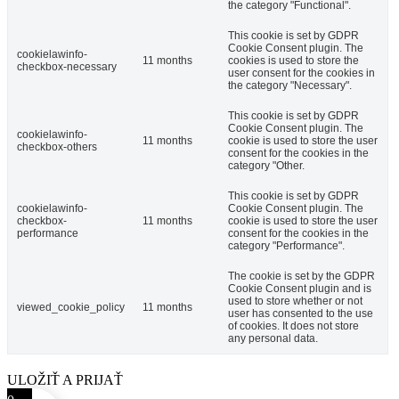
the category "Functional".
This cookie is set by GDPR
Cookie Consent plugin. The
cookielawinfo-
11 months
cookies is used to store the
checkbox-necessary
user consent for the cookies in
the category "Necessary".
This cookie is set by GDPR
Cookie Consent plugin. The
cookielawinfo-
11 months
cookie is used to store the user
checkbox-others
consent for the cookies in the
category "Other.
This cookie is set by GDPR
cookielawinfo-
Cookie Consent plugin. The
checkbox-
11 months
cookie is used to store the user
performance
consent for the cookies in the
category "Performance".
The cookie is set by the GDPR
Cookie Consent plugin and is
used to store whether or not
viewed_cookie_policy
11 months
user has consented to the use
of cookies. It does not store
any personal data.
ULOŽIŤ A PRIJAŤ