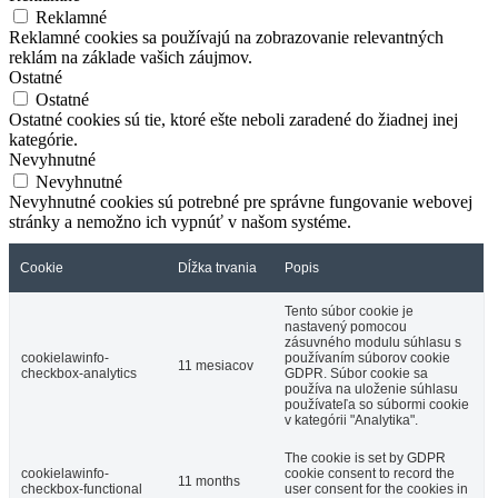
Reklamné
Reklamné cookies sa používajú na zobrazovanie relevantných
reklám na základe vašich záujmov.
Ostatné
Ostatné
Ostatné cookies sú tie, ktoré ešte neboli zaradené do žiadnej inej
kategórie.
Nevyhnutné
Nevyhnutné
Nevyhnutné cookies sú potrebné pre správne fungovanie webovej
stránky a nemožno ich vypnúť v našom systéme.
Cookie
Dĺžka trvania
Popis
Tento súbor cookie je
nastavený pomocou
zásuvného modulu súhlasu s
cookielawinfo-
používaním súborov cookie
11 mesiacov
checkbox-analytics
GDPR. Súbor cookie sa
používa na uloženie súhlasu
používateľa so súbormi cookie
v kategórii "Analytika".
The cookie is set by GDPR
cookielawinfo-
cookie consent to record the
11 months
checkbox-functional
user consent for the cookies in