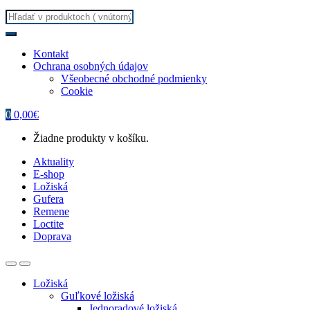
Search
for:
Kontakt
Ochrana osobných údajov
Všeobecné obchodné podmienky
Cookie
0
0,00
€
Žiadne produkty v košíku.
Aktuality
E-shop
Ložiská
Gufera
Remene
Loctite
Doprava
Ložiská
Guľkové ložiská
Jednoradové ložiská