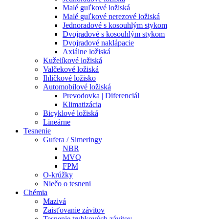
Malé guľkové ložiská
Malé guľkové nerezové ložiská
Jednoradové s kosouhlým stykom
Dvojradové s kosouhlým stykom
Dvojradové naklápacie
Axiálne ložiská
Kuželíkové ložiská
Valčekové ložiská
Ihličkové ložisko
Automobilové ložiská
Prevodovka | Diferenciál
Klimatizácia
Bicyklové ložiská
Lineárne
Tesnenie
Gufera / Simeringy
NBR
MVQ
FPM
O-krúžky
Niečo o tesneni
Chémia
Mazivá
Zaisťovanie závitov
Tesnenie trubkových závitov