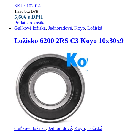
SKU: 102914
4,55
€
bez DPH
5,60
€
s DPH
Pridať do košíka
Guľkové ložiská
,
Jednoradové
,
Koyo
,
Ložiská
Ložisko 6200 2RS C3 Koyo 10x30x9
Guľkové ložiská
,
Jednoradové
,
Koyo
,
Ložiská