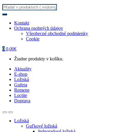
Search
for:
Kontakt
Ochrana osobných údajov
Všeobecné obchodné podmienky
Cookie
0
0,00
€
Žiadne produkty v košíku.
Aktuality
E-shop
Ložiská
Gufera
Remene
Loctite
Doprava
Ložiská
Guľkové ložiská
Jednoradové ložiská