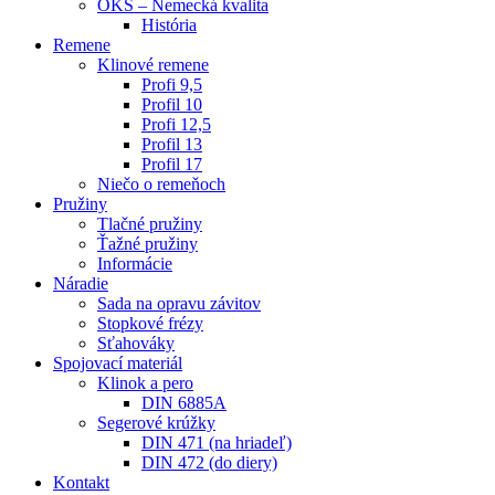
OKS – Nemecká kvalita
História
Remene
Klinové remene
Profi 9,5
Profil 10
Profi 12,5
Profil 13
Profil 17
Niečo o remeňoch
Pružiny
Tlačné pružiny
Ťažné pružiny
Informácie
Náradie
Sada na opravu závitov
Stopkové frézy
Sťahováky
Spojovací materiál
Klinok a pero
DIN 6885A
Segerové krúžky
DIN 471 (na hriadeľ)
DIN 472 (do diery)
Kontakt