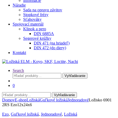
Informácie
Náradie
Sada na opravu závitov
Stopkové frézy
Sťahováky
Spojovací materiál
Klinok a pero
DIN 6885A
Segerové krúžky
DIN 471 (na hriadeľ)
DIN 472 (do diery)
Kontakt
Search
Hľadať:
Vyhľadávanie
0
Hľadať:
Vyhľadávanie
Domov
E-shop
Ložiská
Guľkové ložiská
Jednoradové
Ložisko 6901
2RS Ezo12x24x6
Ezo
,
Guľkové ložiská
,
Jednoradové
,
Ložiská