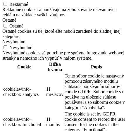
Reklamné
Reklamné cookies sa používajú na zobrazovanie relevantných
reklám na základe vašich záujmov.
Ostatné
Ostatné
Ostatné cookies sú tie, ktoré ešte neboli zaradené do žiadnej inej
kategórie.
Nevyhnutné
Nevyhnutné
Nevyhnutné cookies sú potrebné pre správne fungovanie webovej
stránky a nemožno ich vypnúť v našom systéme.
Dĺžka
Cookie
Popis
trvania
Tento súbor cookie je nastavený
pomocou zásuvného modulu
súhlasu s používaním súborov
cookielawinfo-
11
cookie GDPR. Súbor cookie sa
checkbox-analytics
mesiacov
používa na uloženie súhlasu
používateľa so súbormi cookie v
kategórii "Analytika".
The cookie is set by GDPR
cookielawinfo-
11
cookie consent to record the user
checkbox-functional
months
consent for the cookies in the
category "Functional".