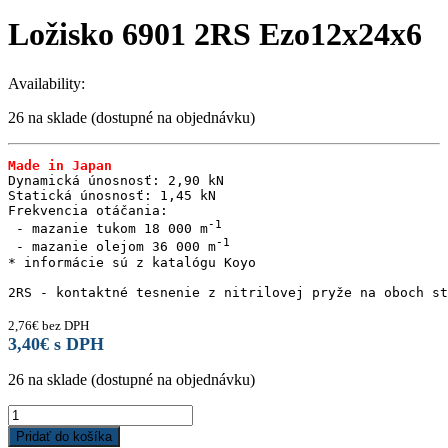
Ložisko 6901 2RS Ezo12x24x6
Availability:
26 na sklade (dostupné na objednávku)
Made in Japan
Dynamická únosnosť: 2,90 kN

Statická únosnosť: 1,45 kN

Frekvencia otáčania:

 - mazanie tukom 18 000 m
 - mazanie olejom 36 000 m
* informácie sú z katalógu Koyo

2RS - kontaktné tesnenie z nitrilovej pryže na oboch st
2,76
€
bez DPH
3,40
€
s DPH
26 na sklade (dostupné na objednávku)
Ložisko
6901
Pridať do košíka