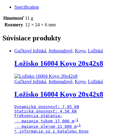
2RS
Ezo12x24x6
Specification
quantity
Hmotnosť
11 g
Rozmery
12 × 24 × 6 mm
Súvisiace produkty
Guľkové ložiská
,
Jednoradové
,
Koyo
,
Ložiská
Ložisko 16004 Koyo 20x42x8
Guľkové ložiská
,
Jednoradové
,
Koyo
,
Ložiská
Ložisko 16004 Koyo 20x42x8
Dynamická únosnosť: 7,95 kN

Statická únosnosť: 4,50 kN

Frekvencia otáčania:

 - mazanie tukom 17 000 m
 - mazanie olejom 21 000 m
* informácie sú z katalógu Koyo