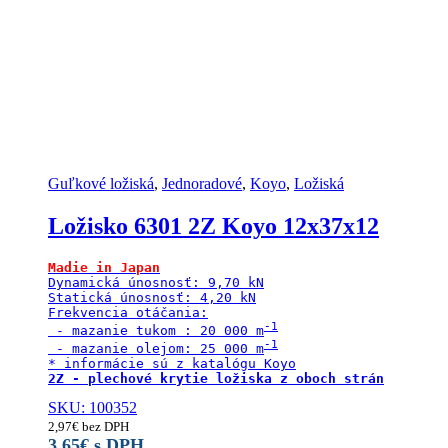
Guľkové ložiská
,
Jednoradové
,
Koyo
,
Ložiská
Ložisko 6301 2Z Koyo 12x37x12
Madie in Japan
Dynamická únosnosť: 9,70 kN

Statická únosnosť: 4,20 kN

Frekvencia otáčania:

 - mazanie tukom : 20 000 m
 - mazanie olejom: 25 000 m
2Z - plechové krytie ložiska z oboch strán
SKU: 100352
2,97
€
bez DPH
3,65
€
s DPH