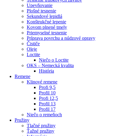
Upevňovanie
Plošné tesnenie
Sekundové lepidlá
Konštrukčné lepenie
Kovom plnené tmely
Priemyselné tesnenie
Príprava povrchu a núdzové opravy
Čističe
Oleje
Loctite
Niečo o Loctite
OKS – Nemecká kvalita
História
Remene
Klinové remene
Profi 9,5
Profil 10
Profi 12,5
Profil 13
Profil 17
Niečo o remeňoch
Pružiny
Tlačné pružiny
Ťažné pružiny