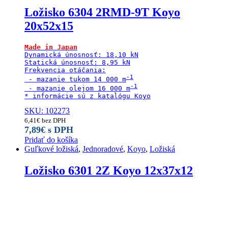
Ložisko 6304 2RMD-9T Koyo
20x52x15
Made in Japan
Dynamická únosnosť: 18,10 kN

Statická únosnosť: 8,95 kN

Frekvencia otáčania:

 - mazanie tukom 14 000 m
 - mazanie olejom 16 000 m
* informácie sú z katalógu Koyo
SKU: 102273
6,41
€
bez DPH
7,89
€
s DPH
Pridať do košíka
Guľkové ložiská
,
Jednoradové
,
Koyo
,
Ložiská
Ložisko 6301 2Z Koyo 12x37x12