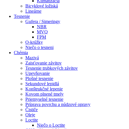
Klimatizácia
Bicyklové ložiská
Lineárne
Tesnenie
Gufera / Simeringy
NBR
MVQ
FPM
O-krúžky
Niečo o tesneni
Chémia
Mazivá
Zaisťovanie závitov
Tesnenie trubkových závitov
Upevňovanie
Plošné tesnenie
Sekundové lepidlá
Konštrukčné lepenie
Kovom plnené tmely
Priemyselné tesnenie
Príprava povrchu a núdzové opravy
Čističe
Oleje
Loctite
Niečo o Loctite