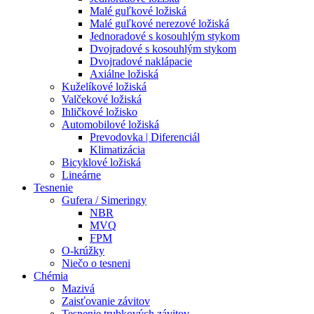
Malé guľkové ložiská
Malé guľkové nerezové ložiská
Jednoradové s kosouhlým stykom
Dvojradové s kosouhlým stykom
Dvojradové naklápacie
Axiálne ložiská
Kuželíkové ložiská
Valčekové ložiská
Ihličkové ložisko
Automobilové ložiská
Prevodovka | Diferenciál
Klimatizácia
Bicyklové ložiská
Lineárne
Tesnenie
Gufera / Simeringy
NBR
MVQ
FPM
O-krúžky
Niečo o tesneni
Chémia
Mazivá
Zaisťovanie závitov
Tesnenie trubkových závitov