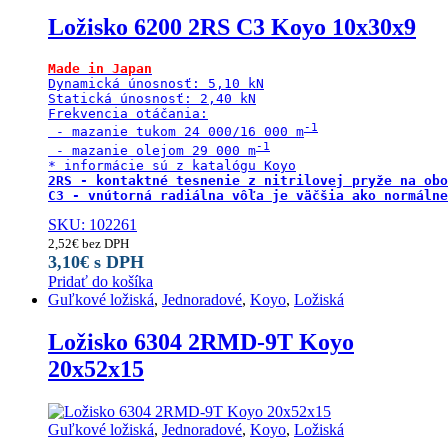
Ložisko 6200 2RS C3 Koyo 10x30x9
Made in Japan
Dynamická únosnosť: 5,10 kN

Statická únosnosť: 2,40 kN

Frekvencia otáčania:

 - mazanie tukom 24 000/16 000 m
 - mazanie olejom 29 000 m
2RS - kontaktné tesnenie z nitrilovej pryže na obo
C3 - vnútorná radiálna vôľa je väčšia ako normálne
SKU: 102261
2,52
€
bez DPH
3,10
€
s DPH
Pridať do košíka
Guľkové ložiská
,
Jednoradové
,
Koyo
,
Ložiská
Ložisko 6304 2RMD-9T Koyo
20x52x15
Guľkové ložiská
,
Jednoradové
,
Koyo
,
Ložiská