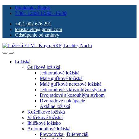
Pondelok - Piatok
7:30 - 12:00 12:30 - 15:30
+421 902 676 291
loziska.elm@gmail.com
Odstúpenie od zmluvy
Ložiská
Guľkové ložiská
Jednoradové ložiská
Malé guľkové ložiská
Malé guľkové nerezové ložiská
Jednoradové s kosouhlým stykom
Dvojradové s kosouhlým stykom
Dvojradové naklápacie
Axiálne ložiská
Kuželíkové ložiská
Valčekové ložiská
Ihličkové ložisko
Automobilové ložiská
Prevodovka | Diferenciál