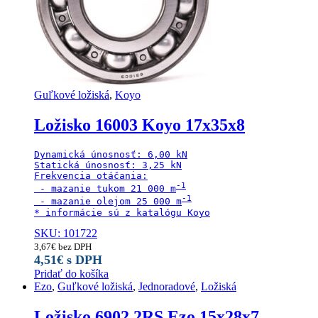
Guľkové ložiská
,
Koyo
Ložisko 16003 Koyo 17x35x8
Dynamická únosnosť: 6,00 kN

Statická únosnosť: 3,25 kN

Frekvencia otáčania:

 - mazanie tukom 21 000 m
 - mazanie olejom 25 000 m
* informácie sú z katalógu Koyo
SKU: 101722
3,67
€
bez DPH
4,51
€
s DPH
Pridať do košíka
Ezo
,
Guľkové ložiská
,
Jednoradové
,
Ložiská
Ložisko 6902 2RS Ezo 15x28x7