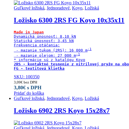
Guľkové ložiská
,
Jednoradové
,
Koyo
,
Ložiská
Ložisko 6300 2RS FG Koyo 10x35x11
Made in Japan
Dynamická únosnosť: 8,10 kN

Statická únosnosť: 3,45 kN

Frekvencia otáčania:

 - mazanie tukom (2RS): 16 000 m
 - mazanie olejom: 27 000 m
2RS - kontaktné tesnenie z nitrilovej pryže na obo
FG - textitová klietka
SKU: 100350
3,09
€
bez DPH
3,80
€
s DPH
Pridať do košíka
Guľkové ložiská
,
Jednoradové
,
Koyo
,
Ložiská
Ložisko 6902 2RS Koyo 15x28x7
Guľkové ložiská
,
Jednoradové
,
Koyo
,
Ložiská