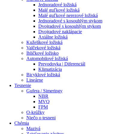
Jednoradové ložiská
Malé guľkové ložiská
Malé guľkové nerezové ložiská
Jednoradové s kosouhlým stykom
Dvojradové s kosouhlým stykom
Dvojradové naklápacie
Axiálne ložiská
Kuželíkové ložiská
Valčekové ložiská
Ihličkové ložisko
Automobilové ložiská
Prevodovka | Diferenciál
Klimatizácia
Bicyklové ložiská
Lineárne
Tesnenie
Gufera / Simeringy
NBR
MVQ
FPM
O-krúžky
Niečo o tesneni
Chémia
Mazivá
Zaisťovanie závitov