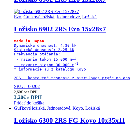
Ezo
,
Guľkové ložiská
,
Jednoradové
,
Ložiská
Ložisko 6902 2RS Ezo 15x28x7
Made in Japan
Dynamická únosnosť: 4,30 kN

Statická únosnosť: 2,25 kN

Frekvencia otáčania:

 - mazanie tukom 15 000 m
 - mazanie olejom 30 000 m
* informácie sú z katalógu Koyo

2RS - kontaktné tesnenie z nitrilovej pryže na obo
SKU: 100202
2,60
€
bez DPH
3,20
€
s DPH
Pridať do košíka
Guľkové ložiská
,
Jednoradové
,
Koyo
,
Ložiská
Ložisko 6300 2RS FG Koyo 10x35x11