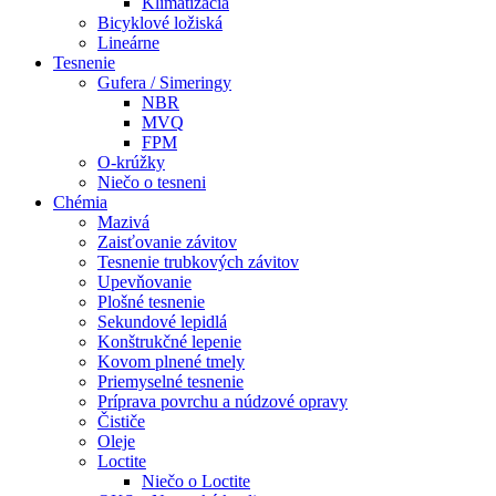
Klimatizácia
Bicyklové ložiská
Lineárne
Tesnenie
Gufera / Simeringy
NBR
MVQ
FPM
O-krúžky
Niečo o tesneni
Chémia
Mazivá
Zaisťovanie závitov
Tesnenie trubkových závitov
Upevňovanie
Plošné tesnenie
Sekundové lepidlá
Konštrukčné lepenie
Kovom plnené tmely
Priemyselné tesnenie
Príprava povrchu a núdzové opravy
Čističe
Oleje
Loctite
Niečo o Loctite