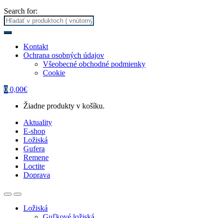
Search for:
Kontakt
Ochrana osobných údajov
Všeobecné obchodné podmienky
Cookie
0
0,00
€
Žiadne produkty v košíku.
Aktuality
E-shop
Ložiská
Gufera
Remene
Loctite
Doprava
Ložiská
Guľkové ložiská