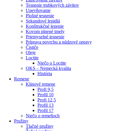
Tesnenie trubkových závitov
Upevňovanie
Plošné tesnenie
Sekundové lepidlá
Konštrukčné lepenie
Kovom plnené tmely
Priemyselné tesnenie
Príprava povrchu a núdzové opravy
Čističe
Oleje
Loctite
Niečo o Loctite
OKS – Nemecká kvalita
História
Remene
Klinové remene
Profi 9,5
Profil 10
Profi 12,5
Profil 13
Profil 17
Niečo o remeňoch
Pružiny
Tlačné pružiny