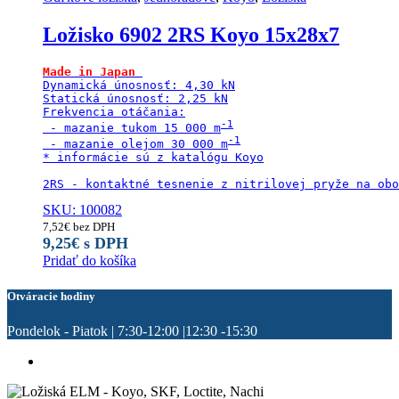
Ložisko 6902 2RS Koyo 15x28x7
Made in Japan
Dynamická únosnosť: 4,30 kN

Statická únosnosť: 2,25 kN

Frekvencia otáčania:

 - mazanie tukom 15 000 m
 - mazanie olejom 30 000 m
* informácie sú z katalógu Koyo

2RS - kontaktné tesnenie z nitrilovej pryže na obo
SKU: 100082
7,52
€
bez DPH
9,25
€
s DPH
Pridať do košíka
Otváracie hodiny
Pondelok - Piatok | 7:30-12:00 |12:30 -15:30