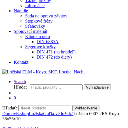
Ťažné pružiny
Informácie
Náradie
Sada na opravu závitov
Stopkové frézy
Sťahováky
Spojovací materiál
Klinok a pero
DIN 6885A
Segerové krúžky
DIN 471 (na hriadeľ)
DIN 472 (do diery)
Kontakt
Search
Hľadať:
Vyhľadávanie
0
Hľadať:
Vyhľadávanie
Domov
E-shop
Ložiská
Guľkové ložiská
Ložisko 6907 2RS Koyo
35x55x10