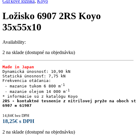
Guľkové ložiská
,
Koyo
Ložisko 6907 2RS Koyo
35x55x10
Availability:
2 na sklade (dostupné na objednávku)
Made in Japan
Dynamická únosnosť: 10,90 kN

Statická únosnosť: 7,75 kN

Frekvencia otáčania:

 - mazanie tukom 6 800 m
 - mazanie olejom 14 000 m
2RS - kontaktné tesnenie z nitrilovej pryže na oboch st
6907 = 61907
14,84
€
bez DPH
18,25
€
s DPH
2 na sklade (dostupné na objednávku)