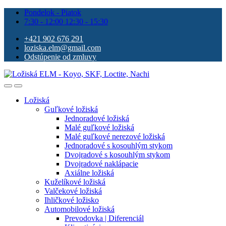
Pondelok - Piatok
7:30 - 12:00 12:30 - 15:30
+421 902 676 291
loziska.elm@gmail.com
Odstúpenie od zmluvy
Ložiská
Guľkové ložiská
Jednoradové ložiská
Malé guľkové ložiská
Malé guľkové nerezové ložiská
Jednoradové s kosouhlým stykom
Dvojradové s kosouhlým stykom
Dvojradové naklápacie
Axiálne ložiská
Kuželíkové ložiská
Valčekové ložiská
Ihličkové ložisko
Automobilové ložiská
Prevodovka | Diferenciál