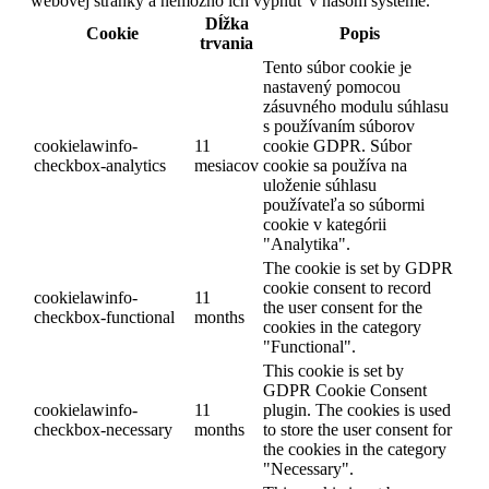
webovej stránky a nemožno ich vypnúť v našom systéme.
Dĺžka
Cookie
Popis
trvania
Tento súbor cookie je
nastavený pomocou
zásuvného modulu súhlasu
s používaním súborov
cookielawinfo-
11
cookie GDPR. Súbor
checkbox-analytics
mesiacov
cookie sa používa na
uloženie súhlasu
používateľa so súbormi
cookie v kategórii
"Analytika".
The cookie is set by GDPR
cookie consent to record
cookielawinfo-
11
the user consent for the
checkbox-functional
months
cookies in the category
"Functional".
This cookie is set by
GDPR Cookie Consent
cookielawinfo-
11
plugin. The cookies is used
checkbox-necessary
months
to store the user consent for
the cookies in the category
"Necessary".