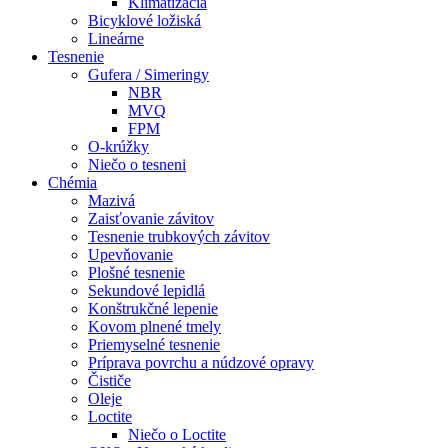
Klimatizácia
Bicyklové ložiská
Lineárne
Tesnenie
Gufera / Simeringy
NBR
MVQ
FPM
O-krúžky
Niečo o tesneni
Chémia
Mazivá
Zaisťovanie závitov
Tesnenie trubkových závitov
Upevňovanie
Plošné tesnenie
Sekundové lepidlá
Konštrukčné lepenie
Kovom plnené tmely
Priemyselné tesnenie
Príprava povrchu a núdzové opravy
Čističe
Oleje
Loctite
Niečo o Loctite