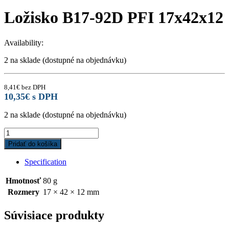
Ložisko B17-92D PFI 17x42x12
Availability:
2 na sklade (dostupné na objednávku)
8,41
€
bez DPH
10,35
€
s DPH
2 na sklade (dostupné na objednávku)
Ložisko
B17-
Pridať do košíka
92D
PFI
Specification
17x42x12
quantity
Hmotnosť
80 g
Rozmery
17 × 42 × 12 mm
Súvisiace produkty