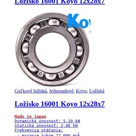
Ložisko 16001 Koyo 12x28x7
Guľkové ložiská
,
Jednoradové
,
Koyo
,
Ložiská
Ložisko 16001 Koyo 12x28x7
Dynamická únosnosť: 5,10 kN

Statická únosnosť: 2,40 kN

Frekvencia otáčania:

 - mazanie tukom 27 000 m