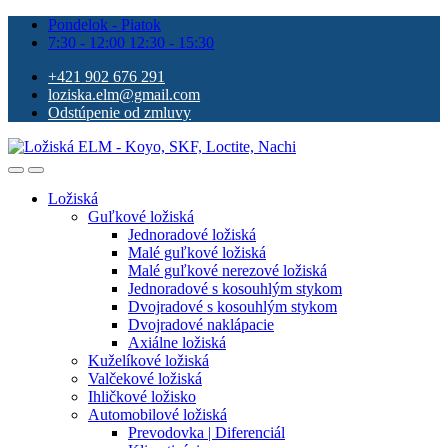
Pondelok - Piatok
7:30 - 12:00 12:30 - 15:30
+421 902 676 291
loziska.elm@gmail.com
Odstúpenie od zmluvy
Ložiská
Guľkové ložiská
Jednoradové ložiská
Malé guľkové ložiská
Malé guľkové nerezové ložiská
Jednoradové s kosouhlým stykom
Dvojradové s kosouhlým stykom
Dvojradové naklápacie
Axiálne ložiská
Kuželíkové ložiská
Valčekové ložiská
Ihličkové ložisko
Automobilové ložiská
Prevodovka | Diferenciál