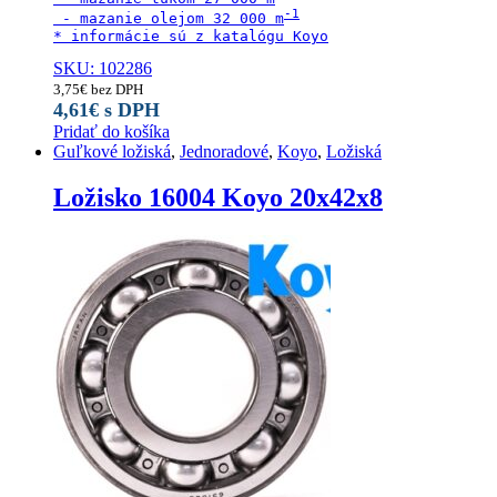
 - mazanie olejom 32 000 m
* informácie sú z katalógu Koyo
SKU: 102286
3,75
€
bez DPH
4,61
€
s DPH
Pridať do košíka
Guľkové ložiská
,
Jednoradové
,
Koyo
,
Ložiská
Ložisko 16004 Koyo 20x42x8