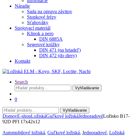
Informácie
Náradie
Sada na opravu závitov
Stopkové frézy
Sťahováky
Spojovací materiál
Klinok a pero
DIN 6885A
Segerové krúžky
DIN 471 (na hriadeľ)
DIN 472 (do diery)
Kontakt
Search
Hľadať:
Vyhľadávanie
0
Hľadať:
Vyhľadávanie
Domov
E-shop
Ložiská
Guľkové ložiská
Jednoradové
Ložisko B17-
92D PFI 17x42x12
Automobilové ložiská
,
Guľkové ložiská
,
Jednoradové
,
Ložiská