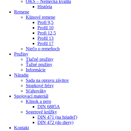
OKS – Nemecká kvalita
História
Remene
Klinové remene
Profi 9,5
Profil 10
Profi 12,5
Profil 13
Profil 17
Niečo o remeňoch
Pružiny
Tlačné pružiny
Ťažné pružiny
Informácie
Náradie
Sada na opravu závitov
Stopkové frézy
Sťahováky
Spojovací materiál
Klinok a pero
DIN 6885A
Segerové krúžky
DIN 471 (na hriadeľ)
DIN 472 (do diery)
Kontakt