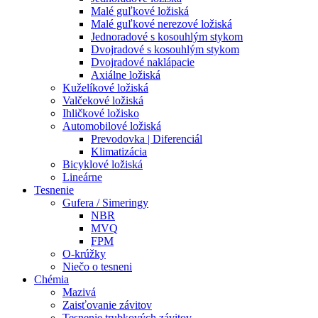
Malé guľkové ložiská
Malé guľkové nerezové ložiská
Jednoradové s kosouhlým stykom
Dvojradové s kosouhlým stykom
Dvojradové naklápacie
Axiálne ložiská
Kuželíkové ložiská
Valčekové ložiská
Ihličkové ložisko
Automobilové ložiská
Prevodovka | Diferenciál
Klimatizácia
Bicyklové ložiská
Lineárne
Tesnenie
Gufera / Simeringy
NBR
MVQ
FPM
O-krúžky
Niečo o tesneni
Chémia
Mazivá
Zaisťovanie závitov
Tesnenie trubkových závitov