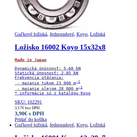
Guľkové ložiská
,
Jednoradové
,
Koyo
,
Ložiská
Ložisko 16002 Koyo 15x32x8
Made in Japan
Dynamická únosnosť: 5,60 kN

Statická únosnosť: 2,85 kN

Frekvencia otáčania:

 - mazanie tukom 23 000 m
 - mazanie olejom 28 000 m
* informácie sú z katalógu Koyo
SKU: 102291
3,17
€
bez DPH
3,90
€
s DPH
Pridať do košíka
Guľkové ložiská
,
Jednoradové
,
Koyo
,
Ložiská