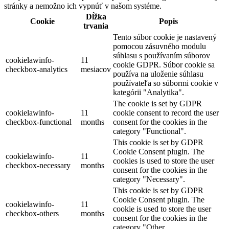
stránky a nemožno ich vypnúť v našom systéme.
Dĺžka
Cookie
Popis
trvania
Tento súbor cookie je nastavený
pomocou zásuvného modulu
súhlasu s používaním súborov
cookielawinfo-
11
cookie GDPR. Súbor cookie sa
checkbox-analytics
mesiacov
používa na uloženie súhlasu
používateľa so súbormi cookie v
kategórii "Analytika".
The cookie is set by GDPR
cookielawinfo-
11
cookie consent to record the user
checkbox-functional
months
consent for the cookies in the
category "Functional".
This cookie is set by GDPR
Cookie Consent plugin. The
cookielawinfo-
11
cookies is used to store the user
checkbox-necessary
months
consent for the cookies in the
category "Necessary".
This cookie is set by GDPR
Cookie Consent plugin. The
cookielawinfo-
11
cookie is used to store the user
checkbox-others
months
consent for the cookies in the
category "Other.