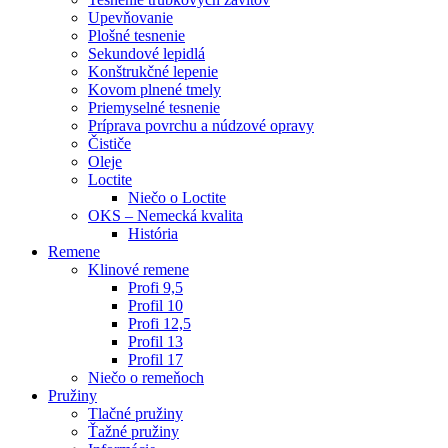
Upevňovanie
Plošné tesnenie
Sekundové lepidlá
Konštrukčné lepenie
Kovom plnené tmely
Priemyselné tesnenie
Príprava povrchu a núdzové opravy
Čističe
Oleje
Loctite
Niečo o Loctite
OKS – Nemecká kvalita
História
Remene
Klinové remene
Profi 9,5
Profil 10
Profi 12,5
Profil 13
Profil 17
Niečo o remeňoch
Pružiny
Tlačné pružiny
Ťažné pružiny