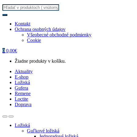
Search
for:
Kontakt
Ochrana osobných údajov
Všeobecné obchodné podmienky
Cookie
0
0,00
€
Žiadne produkty v košíku.
Aktuality
E-shop
Ložiská
Gufera
Remene
Loctite
Doprava
Ložiská
Guľkové ložiská
Jednoradové ložiská