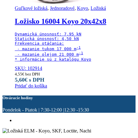
Guľkové ložiská
,
Jednoradové
,
Koyo
,
Ložiská
Ložisko 16004 Koyo 20x42x8
Dynamická únosnosť: 7,95 kN

Statická únosnosť: 4,50 kN

Frekvencia otáčania:

 - mazanie tukom 17 000 m
 - mazanie olejom 21 000 m
* informácie sú z katalógu Koyo
SKU: 102914
4,55
€
bez DPH
5,60
€
s DPH
Pridať do košíka
Otváracie hodiny
Pondelok - Piatok | 7:30-12:00 |12:30 -15:30