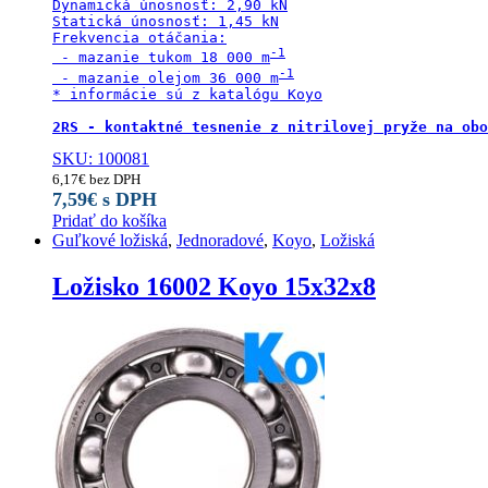
Dynamická únosnosť: 2,90 kN

Statická únosnosť: 1,45 kN

Frekvencia otáčania:

 - mazanie tukom 18 000 m
 - mazanie olejom 36 000 m
* informácie sú z katalógu Koyo

2RS - kontaktné tesnenie z nitrilovej pryže na obo
SKU: 100081
6,17
€
bez DPH
7,59
€
s DPH
Pridať do košíka
Guľkové ložiská
,
Jednoradové
,
Koyo
,
Ložiská
Ložisko 16002 Koyo 15x32x8