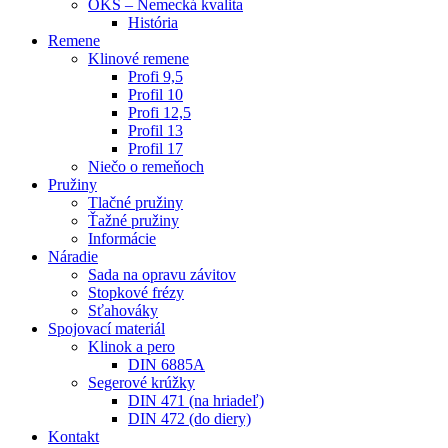
OKS – Nemecká kvalita
História
Remene
Klinové remene
Profi 9,5
Profil 10
Profi 12,5
Profil 13
Profil 17
Niečo o remeňoch
Pružiny
Tlačné pružiny
Ťažné pružiny
Informácie
Náradie
Sada na opravu závitov
Stopkové frézy
Sťahováky
Spojovací materiál
Klinok a pero
DIN 6885A
Segerové krúžky
DIN 471 (na hriadeľ)
DIN 472 (do diery)
Kontakt