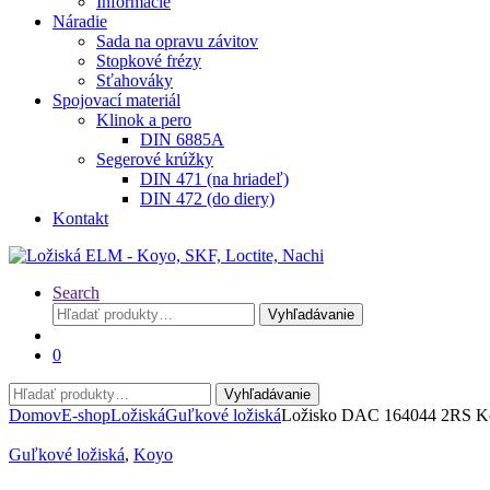
Informácie
Náradie
Sada na opravu závitov
Stopkové frézy
Sťahováky
Spojovací materiál
Klinok a pero
DIN 6885A
Segerové krúžky
DIN 471 (na hriadeľ)
DIN 472 (do diery)
Kontakt
Search
Hľadať:
Vyhľadávanie
0
Hľadať:
Vyhľadávanie
Domov
E-shop
Ložiská
Guľkové ložiská
Ložisko DAC 164044 2RS K
Guľkové ložiská
,
Koyo