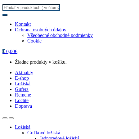
Search
for:
Kontakt
Ochrana osobných údajov
Všeobecné obchodné podmienky
Cookie
0
0,00
€
Žiadne produkty v košíku.
Aktuality
E-shop
Ložiská
Gufera
Remene
Loctite
Doprava
Ložiská
Guľkové ložiská
Jednoradové ložiská