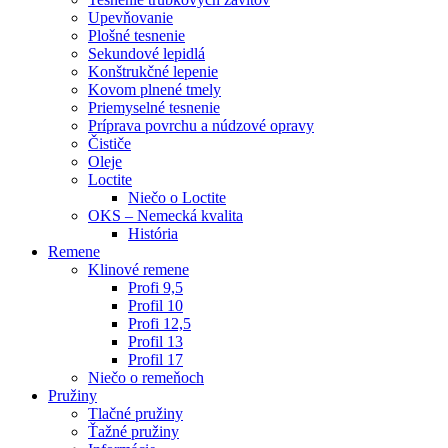
Upevňovanie
Plošné tesnenie
Sekundové lepidlá
Konštrukčné lepenie
Kovom plnené tmely
Priemyselné tesnenie
Príprava povrchu a núdzové opravy
Čističe
Oleje
Loctite
Niečo o Loctite
OKS – Nemecká kvalita
História
Remene
Klinové remene
Profi 9,5
Profil 10
Profi 12,5
Profil 13
Profil 17
Niečo o remeňoch
Pružiny
Tlačné pružiny
Ťažné pružiny