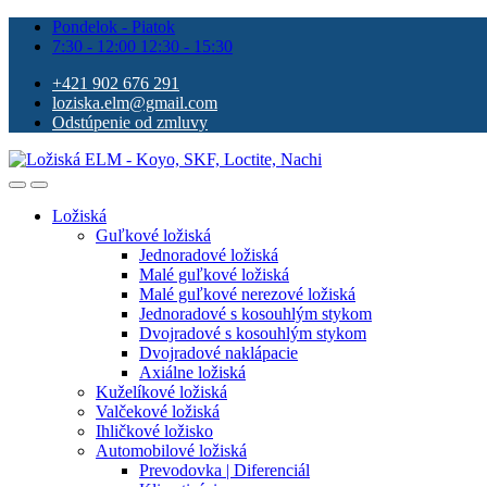
Pondelok - Piatok
7:30 - 12:00 12:30 - 15:30
+421 902 676 291
loziska.elm@gmail.com
Odstúpenie od zmluvy
Ložiská
Guľkové ložiská
Jednoradové ložiská
Malé guľkové ložiská
Malé guľkové nerezové ložiská
Jednoradové s kosouhlým stykom
Dvojradové s kosouhlým stykom
Dvojradové naklápacie
Axiálne ložiská
Kuželíkové ložiská
Valčekové ložiská
Ihličkové ložisko
Automobilové ložiská
Prevodovka | Diferenciál