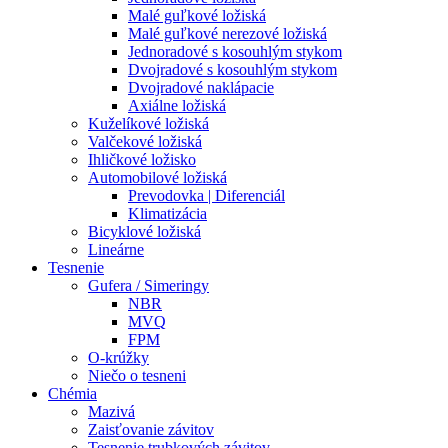
Malé guľkové ložiská
Malé guľkové nerezové ložiská
Jednoradové s kosouhlým stykom
Dvojradové s kosouhlým stykom
Dvojradové naklápacie
Axiálne ložiská
Kuželíkové ložiská
Valčekové ložiská
Ihličkové ložisko
Automobilové ložiská
Prevodovka | Diferenciál
Klimatizácia
Bicyklové ložiská
Lineárne
Tesnenie
Gufera / Simeringy
NBR
MVQ
FPM
O-krúžky
Niečo o tesneni
Chémia
Mazivá
Zaisťovanie závitov
Tesnenie trubkových závitov