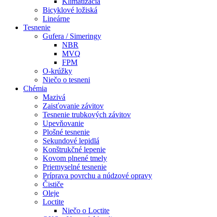
Klimatizácia
Bicyklové ložiská
Lineárne
Tesnenie
Gufera / Simeringy
NBR
MVQ
FPM
O-krúžky
Niečo o tesneni
Chémia
Mazivá
Zaisťovanie závitov
Tesnenie trubkových závitov
Upevňovanie
Plošné tesnenie
Sekundové lepidlá
Konštrukčné lepenie
Kovom plnené tmely
Priemyselné tesnenie
Príprava povrchu a núdzové opravy
Čističe
Oleje
Loctite
Niečo o Loctite