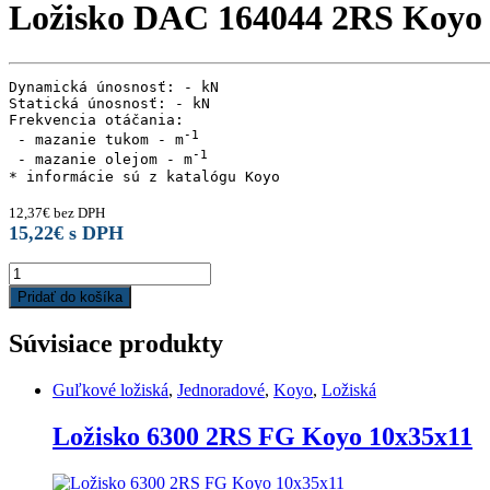
Ložisko DAC 164044 2RS Koyo 
Dynamická únosnosť: - kN

Statická únosnosť: - kN

Frekvencia otáčania:

 - mazanie tukom - m
 - mazanie olejom - m
12,37
€
bez DPH
15,22
€
s DPH
Ložisko
DAC
Pridať do košíka
164044
2RS
Súvisiace produkty
Koyo
16,4x40x44
quantity
Guľkové ložiská
,
Jednoradové
,
Koyo
,
Ložiská
Ložisko 6300 2RS FG Koyo 10x35x11