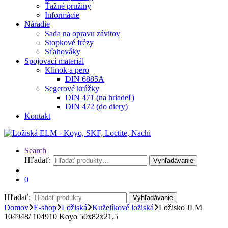
Ťažné pružiny
Informácie
Náradie
Sada na opravu závitov
Stopkové frézy
Sťahováky
Spojovací materiál
Klinok a pero
DIN 6885A
Segerové krúžky
DIN 471 (na hriadeľ)
DIN 472 (do diery)
Kontakt
Search
Hľadať:
Vyhľadávanie
0
Hľadať:
Vyhľadávanie
Domov
E-shop
Ložiská
Kuželíkové ložiská
Ložisko JLM
104948/ 104910 Koyo 50x82x21,5