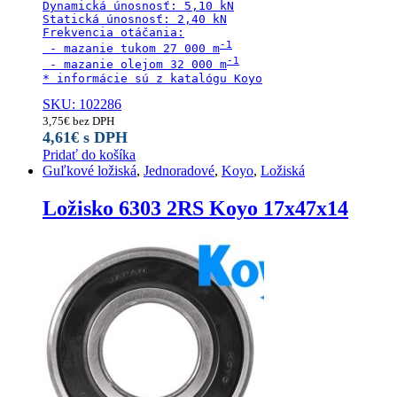
Dynamická únosnosť: 5,10 kN

Statická únosnosť: 2,40 kN

Frekvencia otáčania:

 - mazanie tukom 27 000 m
 - mazanie olejom 32 000 m
* informácie sú z katalógu Koyo
SKU: 102286
3,75
€
bez DPH
4,61
€
s DPH
Pridať do košíka
Guľkové ložiská
,
Jednoradové
,
Koyo
,
Ložiská
Ložisko 6303 2RS Koyo 17x47x14