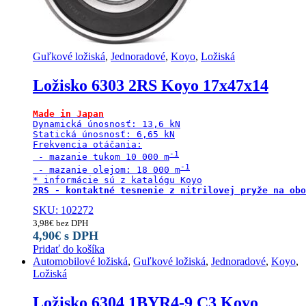
Guľkové ložiská
,
Jednoradové
,
Koyo
,
Ložiská
Ložisko 6303 2RS Koyo 17x47x14
Made in Japan
Dynamická únosnosť: 13,6 kN

Statická únosnosť: 6,65 kN

Frekvencia otáčania:

 - mazanie tukom 10 000 m
 - mazanie olejom: 18 000 m
2RS - kontaktné tesnenie z nitrilovej pryže na obo
SKU: 102272
3,98
€
bez DPH
4,90
€
s DPH
Pridať do košíka
Automobilové ložiská
,
Guľkové ložiská
,
Jednoradové
,
Koyo
,
Ložiská
Ložisko 6304 1BYR4-9 C3 Koyo