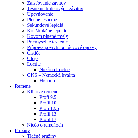
Zaisťovanie závitov
Tesnenie trubkových závitov
Upevňovanie
Plošné tesnenie
Sekundové lepidlá
Konštrukčné lepenie
Kovom plnené tmely
Priemyselné tesnenie
Príprava povrchu a núdzové opravy
Čističe
Oleje
Loctite
Niečo o Loctite
OKS – Nemecká kvalita
História
Remene
Klinové remene
Profi 9,5
Profil 10
Profi 12,5
Profil 13
Profil 17
Niečo o remeňoch
Pružiny
Tlačné pružiny