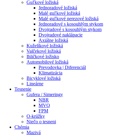
Guľkové ložiská
Jednoradové ložiská
Malé guľkové ložiská
Malé guľkové nerezové ložiská
Jednoradové s kosouhlým stykom
Dvojradové s kosouhlým stykom
Dvojradové naklápacie
Axiálne ložiská
Kuželíkové ložiská
Valčekové ložiská
Ihličkové ložisko
Automobilové ložiská
Prevodovka | Diferenciál
Klimatizácia
Bicyklové ložiská
Lineárne
Tesnenie
Gufera / Simeringy
NBR
MVQ
FPM
O-krúžky
Niečo o tesneni
Chémia
Mazivá