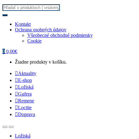
Search for:
Kontakt
Ochrana osobných údajov
Všeobecné obchodné podmienky
Cookie
0
0,00
€
Žiadne produkty v košíku.
Aktuality
E-shop
Ložiská
Gufera
Remene
Loctite
Doprava
Ložiská