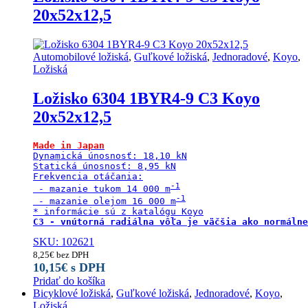
20x52x12,5
Automobilové ložiská
,
Guľkové ložiská
,
Jednoradové
,
Koyo
,
Ložiská
Ložisko 6304 1BYR4-9 C3 Koyo
20x52x12,5
Made in Japan
Dynamická únosnosť: 18,10 kN

Statická únosnosť: 8,95 kN

Frekvencia otáčania:

 - mazanie tukom 14 000 m
 - mazanie olejom 16 000 m
C3 - vnútorná radiálna vôľa je väčšia ako normálne
SKU: 102621
8,25
€
bez DPH
10,15
€
s DPH
Pridať do košíka
Bicyklové ložiská
,
Guľkové ložiská
,
Jednoradové
,
Koyo
,
Ložiská