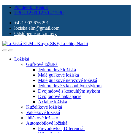
Pondelok - Piatok
7:30 - 12:00 12:30 - 15:30
+421 902 676 291
loziska.elm@gmail.com
Odstúpenie od zmluvy
Ložiská
Guľkové ložiská
Jednoradové ložiská
Malé guľkové ložiská
Malé guľkové nerezové ložiská
Jednoradové s kosouhlým stykom
Dvojradové s kosouhlým stykom
Dvojradové naklápacie
Axiálne ložiská
Kuželíkové ložiská
Valčekové ložiská
Ihličkové ložisko
Automobilové ložiská
Prevodovka | Diferenciál