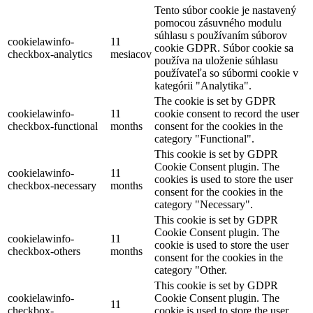
Tento súbor cookie je nastavený
pomocou zásuvného modulu
súhlasu s používaním súborov
cookielawinfo-
11
cookie GDPR. Súbor cookie sa
checkbox-analytics
mesiacov
používa na uloženie súhlasu
používateľa so súbormi cookie v
kategórii "Analytika".
The cookie is set by GDPR
cookielawinfo-
11
cookie consent to record the user
checkbox-functional
months
consent for the cookies in the
category "Functional".
This cookie is set by GDPR
Cookie Consent plugin. The
cookielawinfo-
11
cookies is used to store the user
checkbox-necessary
months
consent for the cookies in the
category "Necessary".
This cookie is set by GDPR
Cookie Consent plugin. The
cookielawinfo-
11
cookie is used to store the user
checkbox-others
months
consent for the cookies in the
category "Other.
This cookie is set by GDPR
cookielawinfo-
Cookie Consent plugin. The
11
checkbox-
cookie is used to store the user