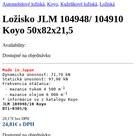
Automobilové ložiská
,
Koyo
,
Kuželíkové ložiská
,
Ložiská
Ložisko JLM 104948/ 104910
Koyo 50x82x21,5
Availability:
Dostupné na objednávku
Made in Japan
Dynamická únosnosť: 71,70 kN

Statická únosnosť: 97,90 kN

Frekvencia otáčania:

 - mazanie tukom 4 500 m
 - mazanie olejom 6 000 m
JLM 104948/10 Koyo

20,17
€
bez DPH
24,81
€
s DPH
Dostupné na objednávku