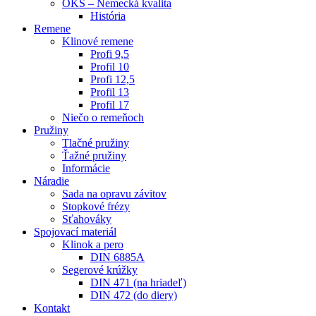
OKS – Nemecká kvalita
História
Remene
Klinové remene
Profi 9,5
Profil 10
Profi 12,5
Profil 13
Profil 17
Niečo o remeňoch
Pružiny
Tlačné pružiny
Ťažné pružiny
Informácie
Náradie
Sada na opravu závitov
Stopkové frézy
Sťahováky
Spojovací materiál
Klinok a pero
DIN 6885A
Segerové krúžky
DIN 471 (na hriadeľ)
DIN 472 (do diery)
Kontakt