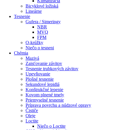
Klimatizácia
Bicyklové ložiská
Lineárne
Tesnenie
Gufera / Simeringy
NBR
MVQ
FPM
O-krúžky
Niečo o tesneni
Chémia
Mazivá
Zaisťovanie závitov
Tesnenie trubkových závitov
Upevňovanie
Plošné tesnenie
Sekundové lepidlá
Konštrukčné lepenie
Kovom plnené tmely
Priemyselné tesnenie
Príprava povrchu a núdzové opravy
Čističe
Oleje
Loctite
Niečo o Loctite