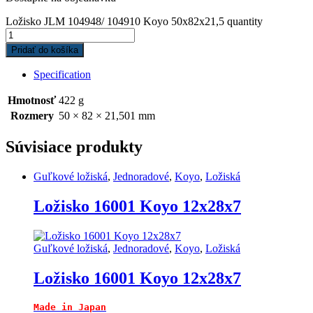
Ložisko JLM 104948/ 104910 Koyo 50x82x21,5 quantity
Pridať do košíka
Specification
Hmotnosť
422 g
Rozmery
50 × 82 × 21,501 mm
Súvisiace produkty
Guľkové ložiská
,
Jednoradové
,
Koyo
,
Ložiská
Ložisko 16001 Koyo 12x28x7
Guľkové ložiská
,
Jednoradové
,
Koyo
,
Ložiská
Ložisko 16001 Koyo 12x28x7