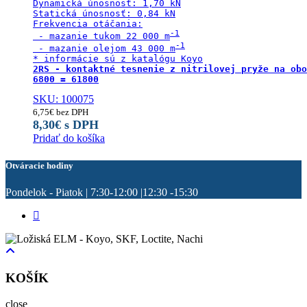
Dynamická únosnosť: 1,70 kN

Statická únosnosť: 0,84 kN

Frekvencia otáčania:

 - mazanie tukom 22 000 m
 - mazanie olejom 43 000 m
2RS - kontaktné tesnenie z nitrilovej pryže na obo
6800 = 61800
SKU: 100075
6,75
€
bez DPH
8,30
€
s DPH
Pridať do košíka
Otváracie hodiny
Pondelok - Piatok | 7:30-12:00 |12:30 -15:30
KOŠÍK
close