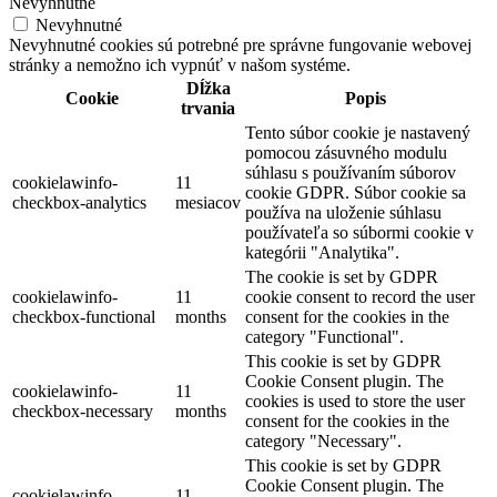
Nevyhnutné
Nevyhnutné
Nevyhnutné cookies sú potrebné pre správne fungovanie webovej
stránky a nemožno ich vypnúť v našom systéme.
Dĺžka
Cookie
Popis
trvania
Tento súbor cookie je nastavený
pomocou zásuvného modulu
súhlasu s používaním súborov
cookielawinfo-
11
cookie GDPR. Súbor cookie sa
checkbox-analytics
mesiacov
používa na uloženie súhlasu
používateľa so súbormi cookie v
kategórii "Analytika".
The cookie is set by GDPR
cookielawinfo-
11
cookie consent to record the user
checkbox-functional
months
consent for the cookies in the
category "Functional".
This cookie is set by GDPR
Cookie Consent plugin. The
cookielawinfo-
11
cookies is used to store the user
checkbox-necessary
months
consent for the cookies in the
category "Necessary".
This cookie is set by GDPR
Cookie Consent plugin. The
cookielawinfo-
11