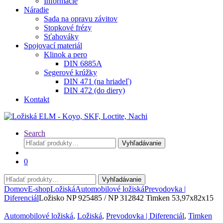
Informácie
Náradie
Sada na opravu závitov
Stopkové frézy
Sťahováky
Spojovací materiál
Klinok a pero
DIN 6885A
Segerové krúžky
DIN 471 (na hriadeľ)
DIN 472 (do diery)
Kontakt
Search
Hľadať:
Vyhľadávanie
0
Hľadať:
Vyhľadávanie
Domov
E-shop
Ložiská
Automobilové ložiská
Prevodovka |
Diferenciál
Ložisko NP 925485 / NP 312842 Timken 53,97x82x15
Automobilové ložiská
,
Ložiská
,
Prevodovka | Diferenciál
,
Timken