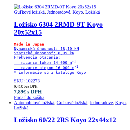
Guľkové ložiská
,
Jednoradové
,
Koyo
,
Ložiská
Ložisko 6304 2RMD-9T Koyo
20x52x15
Made in Japan
Dynamická únosnosť: 18,10 kN

Statická únosnosť: 8,95 kN

Frekvencia otáčania:

 - mazanie tukom 14 000 m
 - mazanie olejom 16 000 m
* informácie sú z katalógu Koyo
SKU: 102273
6,41
€
bez DPH
7,89
€
s DPH
Pridať do košíka
Automobilové ložiská
,
Guľkové ložiská
,
Jednoradové
,
Koyo
,
Ložiská
Ložisko 60/22 2RS Koyo 22x44x12