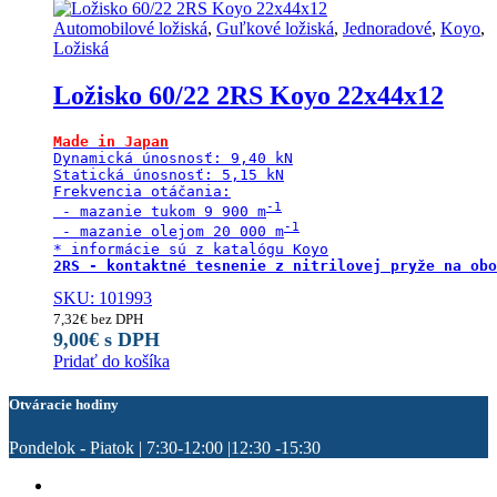
Automobilové ložiská
,
Guľkové ložiská
,
Jednoradové
,
Koyo
,
Ložiská
Ložisko 60/22 2RS Koyo 22x44x12
Made in Japan
Dynamická únosnosť: 9,40 kN

Statická únosnosť: 5,15 kN

Frekvencia otáčania:

 - mazanie tukom 9 900 m
 - mazanie olejom 20 000 m
SKU: 101993
7,32
€
bez DPH
9,00
€
s DPH
Pridať do košíka
Otváracie hodiny
Pondelok - Piatok | 7:30-12:00 |12:30 -15:30