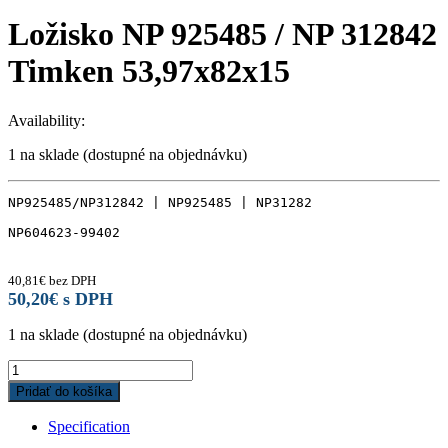
Ložisko NP 925485 / NP 312842
Timken 53,97x82x15
Availability:
1 na sklade (dostupné na objednávku)
NP925485/NP312842 | NP925485 | NP31282

NP604623-99402

40,81
€
bez DPH
50,20
€
s DPH
1 na sklade (dostupné na objednávku)
Ložisko
NP
Pridať do košíka
925485
/
Specification
NP