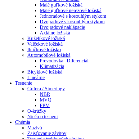
Malé guľkové ložiská
Malé guľkové nerezové ložiská
Jednoradové s kosouhlým stykom
Dvojradové s kosouhlým stykom
Dvojradové naklápacie
Axiálne ložiská
Kuželíkové ložiská
Valčekové ložiská
Ihličkové ložisko
Automobilové ložiská
Prevodovka | Diferenciál
Klimatizácia
Bicyklové ložiská
Lineárne
Tesnenie
Gufera / Simeringy
NBR
MVQ
FPM
O-krúžky
Niečo o tesneni
Chémia
Mazivá
Zaisťovanie závitov
Tesnenie trubkových závitov