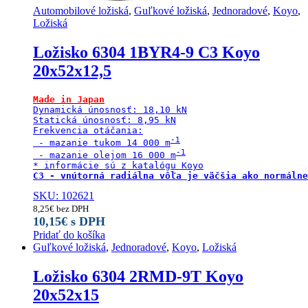
Automobilové ložiská
,
Guľkové ložiská
,
Jednoradové
,
Koyo
,
Ložiská
Ložisko 6304 1BYR4-9 C3 Koyo
20x52x12,5
Made in Japan
Dynamická únosnosť: 18,10 kN

Statická únosnosť: 8,95 kN

Frekvencia otáčania:

 - mazanie tukom 14 000 m
 - mazanie olejom 16 000 m
C3 - vnútorná radiálna vôľa je väčšia ako normálne
SKU: 102621
8,25
€
bez DPH
10,15
€
s DPH
Pridať do košíka
Guľkové ložiská
,
Jednoradové
,
Koyo
,
Ložiská
Ložisko 6304 2RMD-9T Koyo
20x52x15