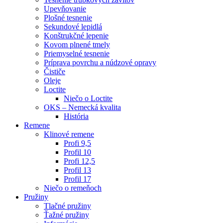
Upevňovanie
Plošné tesnenie
Sekundové lepidlá
Konštrukčné lepenie
Kovom plnené tmely
Priemyselné tesnenie
Príprava povrchu a núdzové opravy
Čističe
Oleje
Loctite
Niečo o Loctite
OKS – Nemecká kvalita
História
Remene
Klinové remene
Profi 9,5
Profil 10
Profi 12,5
Profil 13
Profil 17
Niečo o remeňoch
Pružiny
Tlačné pružiny
Ťažné pružiny