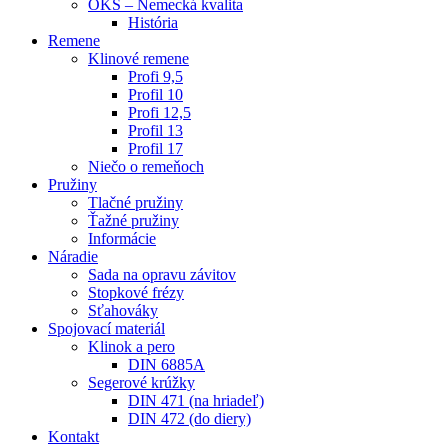
OKS – Nemecká kvalita
História
Remene
Klinové remene
Profi 9,5
Profil 10
Profi 12,5
Profil 13
Profil 17
Niečo o remeňoch
Pružiny
Tlačné pružiny
Ťažné pružiny
Informácie
Náradie
Sada na opravu závitov
Stopkové frézy
Sťahováky
Spojovací materiál
Klinok a pero
DIN 6885A
Segerové krúžky
DIN 471 (na hriadeľ)
DIN 472 (do diery)
Kontakt