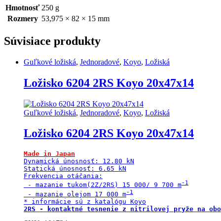
312842
Hmotnosť
250 g
Timken
Rozmery
53,975 × 82 × 15 mm
53,97x82x15
quantity
Súvisiace produkty
Guľkové ložiská
,
Jednoradové
,
Koyo
,
Ložiská
Ložisko 6204 2RS Koyo 20x47x14
Guľkové ložiská
,
Jednoradové
,
Koyo
,
Ložiská
Ložisko 6204 2RS Koyo 20x47x14
Made in Japan
Dynamická únosnosť: 12.80 kN

Statická únosnosť: 6.65 kN

Frekvencia otáčania:

 - mazanie tukom(2Z/2RS) 15 000/ 9 700 m
 - mazanie olejom 17 000 m
2RS - kontaktné tesnenie z nitrilovej pryže na obo