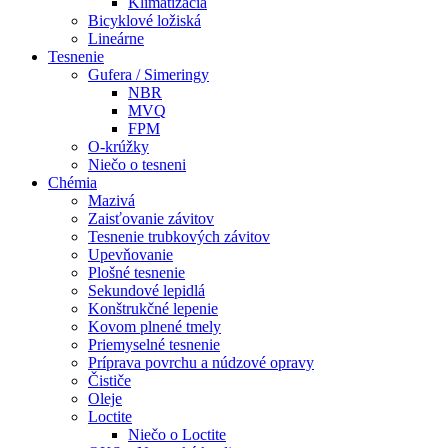
Klimatizácia
Bicyklové ložiská
Lineárne
Tesnenie
Gufera / Simeringy
NBR
MVQ
FPM
O-krúžky
Niečo o tesneni
Chémia
Mazivá
Zaisťovanie závitov
Tesnenie trubkových závitov
Upevňovanie
Plošné tesnenie
Sekundové lepidlá
Konštrukčné lepenie
Kovom plnené tmely
Priemyselné tesnenie
Príprava povrchu a núdzové opravy
Čističe
Oleje
Loctite
Niečo o Loctite