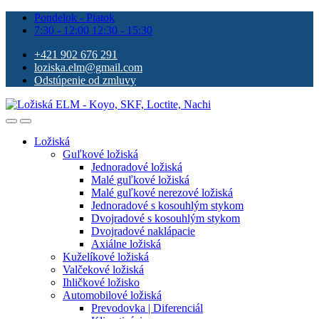
Pondelok - Piatok
7:30 - 12:00 12:30 - 15:30
+421 902 676 291
loziska.elm@gmail.com
Odstúpenie od zmluvy
Ložiská
Guľkové ložiská
Jednoradové ložiská
Malé guľkové ložiská
Malé guľkové nerezové ložiská
Jednoradové s kosouhlým stykom
Dvojradové s kosouhlým stykom
Dvojradové naklápacie
Axiálne ložiská
Kuželíkové ložiská
Valčekové ložiská
Ihličkové ložisko
Automobilové ložiská
Prevodovka | Diferenciál