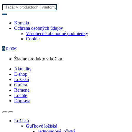
Search
for:
Kontakt
Ochrana osobných údajov
Všeobecné obchodné podmienky
Cookie
0
0,00
€
Žiadne produkty v košíku.
Aktuality
E-shop
Ložiská
Gufera
Remene
Loctite
Doprava
Ložiská
Guľkové ložiská
Jednoradové ložiská