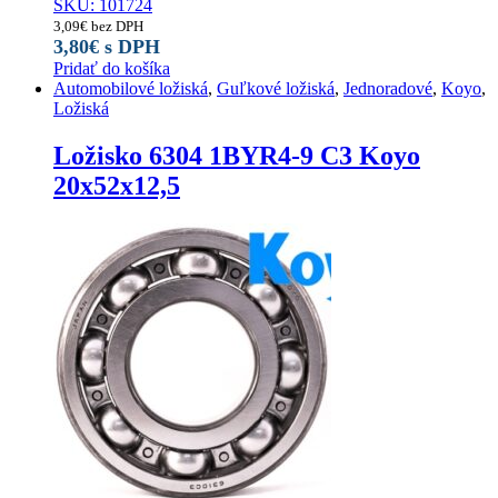
SKU: 101724
3,09
€
bez DPH
3,80
€
s DPH
Pridať do košíka
Automobilové ložiská
,
Guľkové ložiská
,
Jednoradové
,
Koyo
,
Ložiská
Ložisko 6304 1BYR4-9 C3 Koyo
20x52x12,5