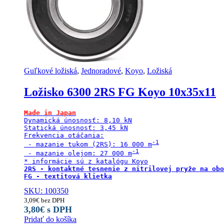
Guľkové ložiská
,
Jednoradové
,
Koyo
,
Ložiská
Ložisko 6300 2RS FG Koyo 10x35x11
Made in Japan
Dynamická únosnosť: 8,10 kN

Statická únosnosť: 3,45 kN

Frekvencia otáčania:

 - mazanie tukom (2RS): 16 000 m
 - mazanie olejom: 27 000 m
2RS - kontaktné tesnenie z nitrilovej pryže na obo
FG - textitová klietka
SKU: 100350
3,09
€
bez DPH
3,80
€
s DPH
Pridať do košíka