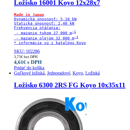
Ložisko 16001 Koyo 12x28x7
Dynamická únosnosť: 5,10 kN

Statická únosnosť: 2,40 kN

Frekvencia otáčania:

 - mazanie tukom 27 000 m
 - mazanie olejom 32 000 m
* informácie sú z katalógu Koyo
SKU: 102286
3,75
€
bez DPH
4,61
€
s DPH
Pridať do košíka
Guľkové ložiská
,
Jednoradové
,
Koyo
,
Ložiská
Ložisko 6300 2RS FG Koyo 10x35x11