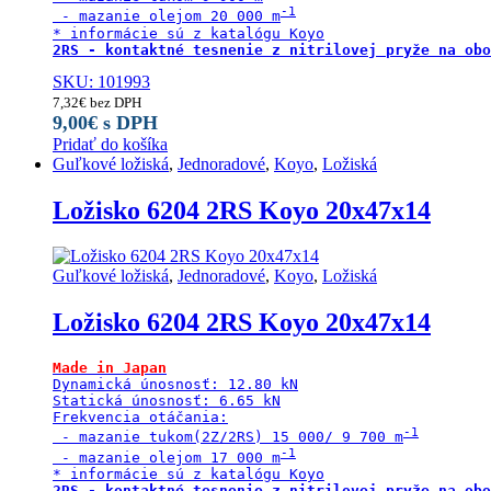
 - mazanie olejom 20 000 m
SKU: 101993
7,32
€
bez DPH
9,00
€
s DPH
Pridať do košíka
Guľkové ložiská
,
Jednoradové
,
Koyo
,
Ložiská
Ložisko 6204 2RS Koyo 20x47x14
Guľkové ložiská
,
Jednoradové
,
Koyo
,
Ložiská
Ložisko 6204 2RS Koyo 20x47x14
Made in Japan
Dynamická únosnosť: 12.80 kN

Statická únosnosť: 6.65 kN

Frekvencia otáčania:

 - mazanie tukom(2Z/2RS) 15 000/ 9 700 m
 - mazanie olejom 17 000 m
2RS - kontaktné tesnenie z nitrilovej pryže na obo