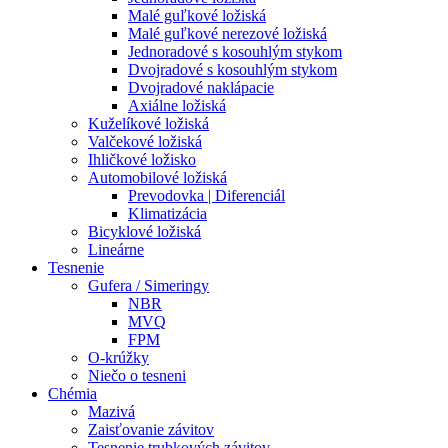
Malé guľkové ložiská
Malé guľkové nerezové ložiská
Jednoradové s kosouhlým stykom
Dvojradové s kosouhlým stykom
Dvojradové naklápacie
Axiálne ložiská
Kuželíkové ložiská
Valčekové ložiská
Ihličkové ložisko
Automobilové ložiská
Prevodovka | Diferenciál
Klimatizácia
Bicyklové ložiská
Lineárne
Tesnenie
Gufera / Simeringy
NBR
MVQ
FPM
O-krúžky
Niečo o tesneni
Chémia
Mazivá
Zaisťovanie závitov
Tesnenie trubkových závitov