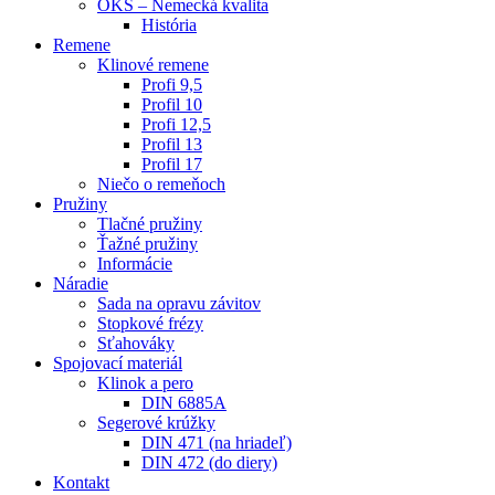
OKS – Nemecká kvalita
História
Remene
Klinové remene
Profi 9,5
Profil 10
Profi 12,5
Profil 13
Profil 17
Niečo o remeňoch
Pružiny
Tlačné pružiny
Ťažné pružiny
Informácie
Náradie
Sada na opravu závitov
Stopkové frézy
Sťahováky
Spojovací materiál
Klinok a pero
DIN 6885A
Segerové krúžky
DIN 471 (na hriadeľ)
DIN 472 (do diery)
Kontakt