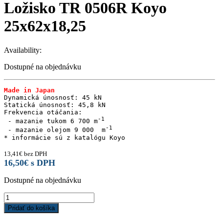
Ložisko TR 0506R Koyo
25x62x18,25
Availability:
Dostupné na objednávku
Made in Japan
Dynamická únosnosť: 45 kN

Statická únosnosť: 45,8 kN

Frekvencia otáčania:

 - mazanie tukom 6 700 m
 - mazanie olejom 9 000  m
* informácie sú z katalógu Koyo
13,41
€
bez DPH
16,50
€
s DPH
Dostupné na objednávku
Ložisko
TR
Pridať do košíka
0506R