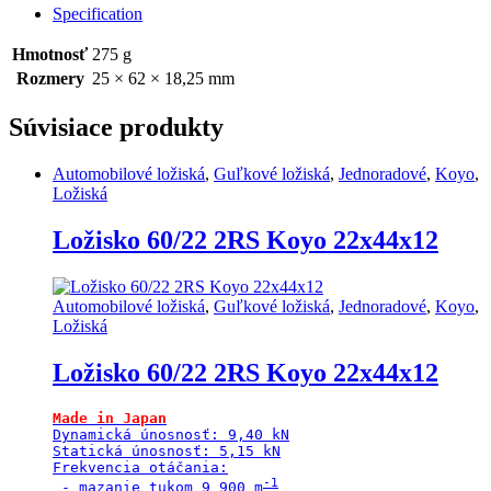
Koyo
Specification
25x62x18,25
quantity
Hmotnosť
275 g
Rozmery
25 × 62 × 18,25 mm
Súvisiace produkty
Automobilové ložiská
,
Guľkové ložiská
,
Jednoradové
,
Koyo
,
Ložiská
Ložisko 60/22 2RS Koyo 22x44x12
Automobilové ložiská
,
Guľkové ložiská
,
Jednoradové
,
Koyo
,
Ložiská
Ložisko 60/22 2RS Koyo 22x44x12
Made in Japan
Dynamická únosnosť: 9,40 kN

Statická únosnosť: 5,15 kN

Frekvencia otáčania:

 - mazanie tukom 9 900 m