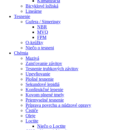
Klimatizácia
Bicyklové ložiská
Lineárne
Tesnenie
Gufera / Simeringy
NBR
MVQ
FPM
O-krúžky
Niečo o tesneni
Chémia
Mazivá
Zaisťovanie závitov
Tesnenie trubkových závitov
Upevňovanie
Plošné tesnenie
Sekundové lepidlá
Konštrukčné lepenie
Kovom plnené tmely
Priemyselné tesnenie
Príprava povrchu a núdzové opravy
Čističe
Oleje
Loctite
Niečo o Loctite