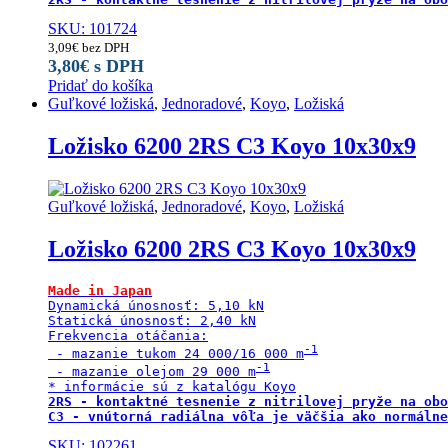
SKU: 101724
3,09
€
bez DPH
3,80
€
s DPH
Pridať do košíka
Guľkové ložiská
,
Jednoradové
,
Koyo
,
Ložiská
Ložisko 6200 2RS C3 Koyo 10x30x9
Guľkové ložiská
,
Jednoradové
,
Koyo
,
Ložiská
Ložisko 6200 2RS C3 Koyo 10x30x9
Made in Japan
Dynamická únosnosť: 5,10 kN

Statická únosnosť: 2,40 kN

Frekvencia otáčania:

 - mazanie tukom 24 000/16 000 m
 - mazanie olejom 29 000 m
2RS - kontaktné tesnenie z nitrilovej pryže na obo
C3 - vnútorná radiálna vôľa je väčšia ako normálne
SKU: 102261