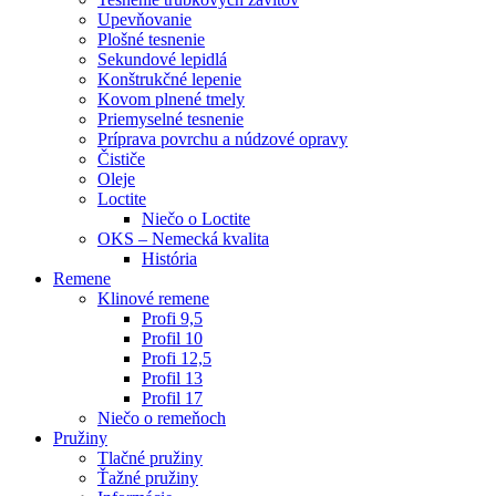
Upevňovanie
Plošné tesnenie
Sekundové lepidlá
Konštrukčné lepenie
Kovom plnené tmely
Priemyselné tesnenie
Príprava povrchu a núdzové opravy
Čističe
Oleje
Loctite
Niečo o Loctite
OKS – Nemecká kvalita
História
Remene
Klinové remene
Profi 9,5
Profil 10
Profi 12,5
Profil 13
Profil 17
Niečo o remeňoch
Pružiny
Tlačné pružiny
Ťažné pružiny