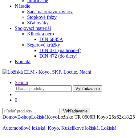
Informácie
Náradie
Sada na opravu závitov
Stopkové frézy
Sťahováky
Spojovací materiál
Klinok a pero
DIN 6885A
Segerové krúžky
DIN 471 (na hriadeľ)
DIN 472 (do diery)
Kontakt
Search
Hľadať:
Vyhľadávanie
0
Hľadať:
Vyhľadávanie
Domov
E-shop
Ložiská
Koyo
Ložisko TR 0506R Koyo 25x62x18,25
Automobilové ložiská
,
Koyo
,
Kuželíkové ložiská
,
Ložiská