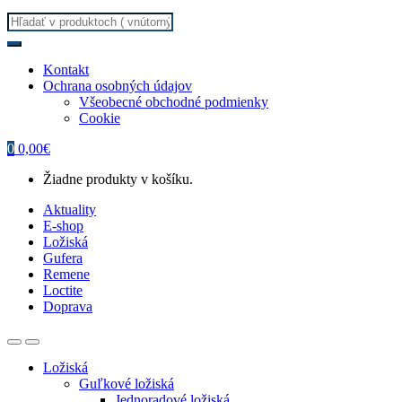
Search
for:
Kontakt
Ochrana osobných údajov
Všeobecné obchodné podmienky
Cookie
0
0,00
€
Žiadne produkty v košíku.
Aktuality
E-shop
Ložiská
Gufera
Remene
Loctite
Doprava
Ložiská
Guľkové ložiská
Jednoradové ložiská