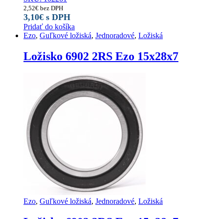
2,52
€
bez DPH
3,10
€
s DPH
Pridať do košíka
Ezo
,
Guľkové ložiská
,
Jednoradové
,
Ložiská
Ložisko 6902 2RS Ezo 15x28x7
Ezo
,
Guľkové ložiská
,
Jednoradové
,
Ložiská