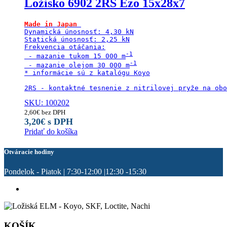
Ložisko 6902 2RS Ezo 15x28x7
Made in Japan
Dynamická únosnosť: 4,30 kN

Statická únosnosť: 2,25 kN

Frekvencia otáčania:

 - mazanie tukom 15 000 m
 - mazanie olejom 30 000 m
* informácie sú z katalógu Koyo

2RS - kontaktné tesnenie z nitrilovej pryže na obo
SKU: 100202
2,60
€
bez DPH
3,20
€
s DPH
Pridať do košíka
Otváracie hodiny
Pondelok - Piatok | 7:30-12:00 |12:30 -15:30
KOŠÍK