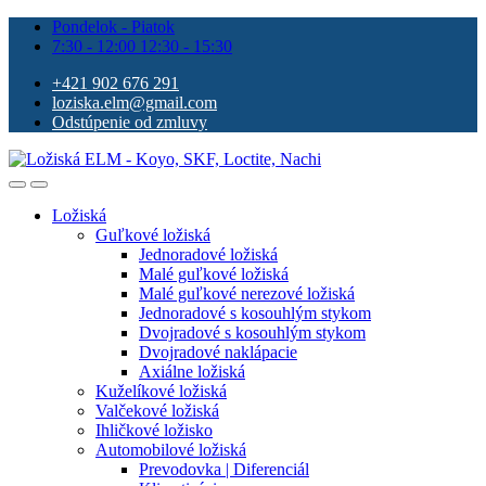
Pondelok - Piatok
7:30 - 12:00 12:30 - 15:30
+421 902 676 291
loziska.elm@gmail.com
Odstúpenie od zmluvy
Ložiská
Guľkové ložiská
Jednoradové ložiská
Malé guľkové ložiská
Malé guľkové nerezové ložiská
Jednoradové s kosouhlým stykom
Dvojradové s kosouhlým stykom
Dvojradové naklápacie
Axiálne ložiská
Kuželíkové ložiská
Valčekové ložiská
Ihličkové ložisko
Automobilové ložiská
Prevodovka | Diferenciál