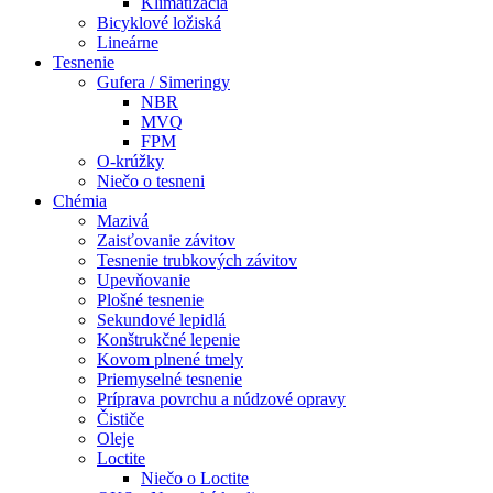
Klimatizácia
Bicyklové ložiská
Lineárne
Tesnenie
Gufera / Simeringy
NBR
MVQ
FPM
O-krúžky
Niečo o tesneni
Chémia
Mazivá
Zaisťovanie závitov
Tesnenie trubkových závitov
Upevňovanie
Plošné tesnenie
Sekundové lepidlá
Konštrukčné lepenie
Kovom plnené tmely
Priemyselné tesnenie
Príprava povrchu a núdzové opravy
Čističe
Oleje
Loctite
Niečo o Loctite