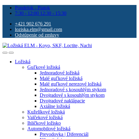
Pondelok - Piatok
7:30 - 12:00 12:30 - 15:30
+421 902 676 291
loziska.elm@gmail.com
Odstúpenie od zmluvy
Ložiská
Guľkové ložiská
Jednoradové ložiská
Malé guľkové ložiská
Malé guľkové nerezové ložiská
Jednoradové s kosouhlým stykom
Dvojradové s kosouhlým stykom
Dvojradové naklápacie
Axiálne ložiská
Kuželíkové ložiská
Valčekové ložiská
Ihličkové ložisko
Automobilové ložiská
Prevodovka | Diferenciál