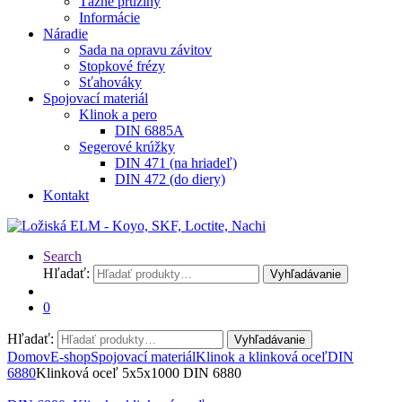
Ťažné pružiny
Informácie
Náradie
Sada na opravu závitov
Stopkové frézy
Sťahováky
Spojovací materiál
Klinok a pero
DIN 6885A
Segerové krúžky
DIN 471 (na hriadeľ)
DIN 472 (do diery)
Kontakt
Search
Hľadať:
Vyhľadávanie
0
Hľadať:
Vyhľadávanie
Domov
E-shop
Spojovací materiál
Klinok a klinková oceľ
DIN
6880
Klinková oceľ 5x5x1000 DIN 6880