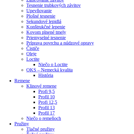
Tesnenie trubkových závitov
Upevňovanie
Plošné tesnenie
Sekundové lepidlá
Konštrukčné lepenie
Kovom plnené tmely
Priemyselné tesnenie
Príprava povrchu a núdzové opravy
Čističe
Oleje
Loctite
Niečo o Loctite
OKS – Nemecká kvalita
História
Remene
Klinové remene
Profi 9,5
Profil 10
Profi 12,5
Profil 13
Profil 17
Niečo o remeňoch
Pružiny
Tlačné pružiny