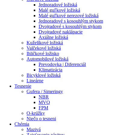
Jednoradové ložiská
Malé guľkové ložiská
Malé guľkové nerezové ložiská
Jednoradové s kosouhlým stykom
Dvojradové s kosouhlým stykom
Dvojradové naklápacie
Axiálne ložiská
Kuželíkové ložiská
Valčekové ložiská
Ihličkové ložisko
Automobilové ložiská
Prevodovka | Diferenciál
Klimatizácia
Bicyklové ložiská
Lineárne
Tesnenie
Gufera / Simeringy
NBR
MVQ
FPM
O-krúžky
Niečo o tesneni
Chémia
Mazivá
Zaisťovanie závitov