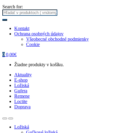
Search for:
Kontakt
Ochrana osobných údajov
Všeobecné obchodné podmienky
Cookie
0
0,00
€
Žiadne produkty v košíku.
Aktuality
E-shop
Ložiská
Gufera
Remene
Loctite
Doprava
Ložiská
Guľkové ložiská