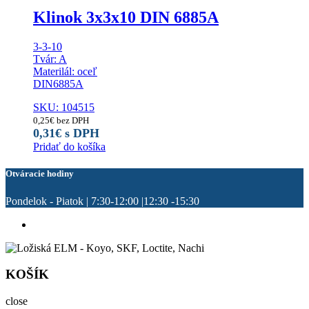
Klinok 3x3x10 DIN 6885A
3-3-10
Tvár: A
Materilál: oceľ
DIN6885A
SKU: 104515
0,25
€
bez DPH
0,31
€
s DPH
Pridať do košíka
Otváracie hodiny
Pondelok - Piatok | 7:30-12:00 |12:30 -15:30
KOŠÍK
close