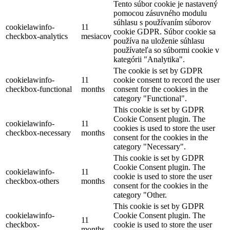
Tento súbor cookie je nastavený
pomocou zásuvného modulu
súhlasu s používaním súborov
cookielawinfo-
11
cookie GDPR. Súbor cookie sa
checkbox-analytics
mesiacov
používa na uloženie súhlasu
používateľa so súbormi cookie v
kategórii "Analytika".
The cookie is set by GDPR
cookielawinfo-
11
cookie consent to record the user
checkbox-functional
months
consent for the cookies in the
category "Functional".
This cookie is set by GDPR
Cookie Consent plugin. The
cookielawinfo-
11
cookies is used to store the user
checkbox-necessary
months
consent for the cookies in the
category "Necessary".
This cookie is set by GDPR
Cookie Consent plugin. The
cookielawinfo-
11
cookie is used to store the user
checkbox-others
months
consent for the cookies in the
category "Other.
This cookie is set by GDPR
cookielawinfo-
Cookie Consent plugin. The
11
checkbox-
cookie is used to store the user
months