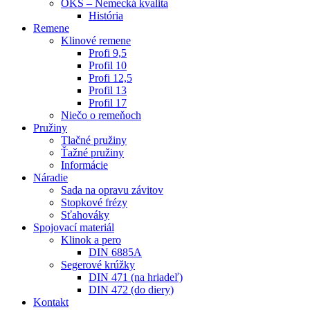
OKS – Nemecká kvalita
História
Remene
Klinové remene
Profi 9,5
Profil 10
Profi 12,5
Profil 13
Profil 17
Niečo o remeňoch
Pružiny
Tlačné pružiny
Ťažné pružiny
Informácie
Náradie
Sada na opravu závitov
Stopkové frézy
Sťahováky
Spojovací materiál
Klinok a pero
DIN 6885A
Segerové krúžky
DIN 471 (na hriadeľ)
DIN 472 (do diery)
Kontakt