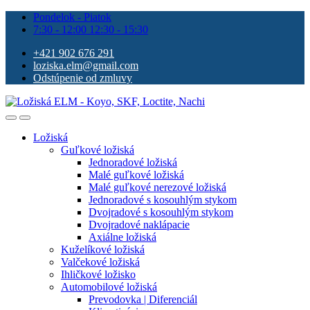
Pondelok - Piatok
7:30 - 12:00 12:30 - 15:30
+421 902 676 291
loziska.elm@gmail.com
Odstúpenie od zmluvy
Ložiská
Guľkové ložiská
Jednoradové ložiská
Malé guľkové ložiská
Malé guľkové nerezové ložiská
Jednoradové s kosouhlým stykom
Dvojradové s kosouhlým stykom
Dvojradové naklápacie
Axiálne ložiská
Kuželíkové ložiská
Valčekové ložiská
Ihličkové ložisko
Automobilové ložiská
Prevodovka | Diferenciál