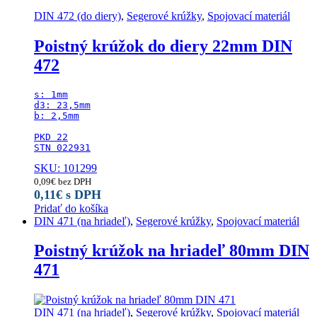
DIN 472 (do diery)
,
Segerové krúžky
,
Spojovací materiál
Poistný krúžok do diery 22mm DIN
472
s: 1mm

d3: 23,5mm

b: 2,5mm

PKD 22

STN 022931
SKU: 101299
0,09
€
bez DPH
0,11
€
s DPH
Pridať do košíka
DIN 471 (na hriadeľ)
,
Segerové krúžky
,
Spojovací materiál
Poistný krúžok na hriadeľ 80mm DIN
471
DIN 471 (na hriadeľ)
,
Segerové krúžky
,
Spojovací materiál