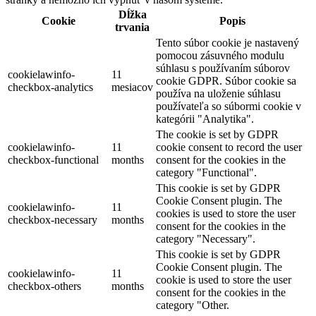
Dĺžka
Cookie
Popis
trvania
Tento súbor cookie je nastavený
pomocou zásuvného modulu
súhlasu s používaním súborov
cookielawinfo-
11
cookie GDPR. Súbor cookie sa
checkbox-analytics
mesiacov
používa na uloženie súhlasu
používateľa so súbormi cookie v
kategórii "Analytika".
The cookie is set by GDPR
cookielawinfo-
11
cookie consent to record the user
checkbox-functional
months
consent for the cookies in the
category "Functional".
This cookie is set by GDPR
Cookie Consent plugin. The
cookielawinfo-
11
cookies is used to store the user
checkbox-necessary
months
consent for the cookies in the
category "Necessary".
This cookie is set by GDPR
Cookie Consent plugin. The
cookielawinfo-
11
cookie is used to store the user
checkbox-others
months
consent for the cookies in the
category "Other.