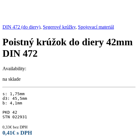
DIN 472 (do diery)
,
Segerové krúžky
,
Spojovací materiál
Poistný krúžok do diery 42mm
DIN 472
Availability:
na sklade
s: 1,75mm

d3: 45,5mm

b: 4,1mm

PKD 42

STN 022931
0,33
€
bez DPH
0,41
€
s DPH