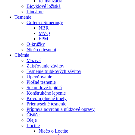
Klimatizácia
Bicyklové ložiská
Lineárne
Tesnenie
Gufera / Simeringy
NBR
MVQ
FPM
O-krúžky
Niečo o tesneni
Chémia
Mazivá
Zaisťovanie závitov
Tesnenie trubkových závitov
Upevňovanie
Plošné tesnenie
Sekundové lepidlá
Konštrukčné lepenie
Kovom plnené tmely
Priemyselné tesnenie
Príprava povrchu a núdzové opravy
Čističe
Oleje
Loctite
Niečo o Loctite