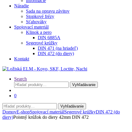
Informácie
Náradie
Sada na opravu závitov
Stopkové frézy
Sťahováky
Spojovací materiál
Klinok a pero
DIN 6885A
Segerové krúžky
DIN 471 (na hriadeľ)
DIN 472 (do diery)
Kontakt
Search
Hľadať:
Vyhľadávanie
0
Hľadať:
Vyhľadávanie
Domov
E-shop
Spojovací materiál
Segerové krúžky
DIN 472 (do
diery)
Poistný krúžok do diery 42mm DIN 472