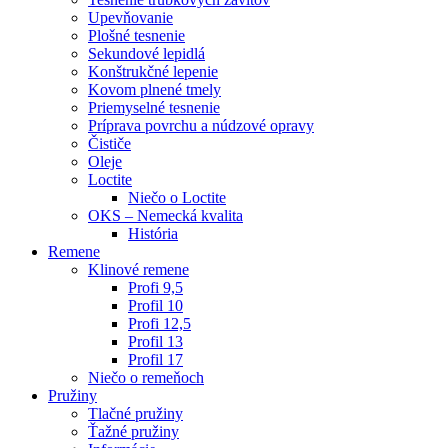
Upevňovanie
Plošné tesnenie
Sekundové lepidlá
Konštrukčné lepenie
Kovom plnené tmely
Priemyselné tesnenie
Príprava povrchu a núdzové opravy
Čističe
Oleje
Loctite
Niečo o Loctite
OKS – Nemecká kvalita
História
Remene
Klinové remene
Profi 9,5
Profil 10
Profi 12,5
Profil 13
Profil 17
Niečo o remeňoch
Pružiny
Tlačné pružiny
Ťažné pružiny