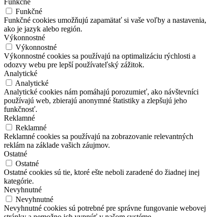
Funkčné
Funkčné
Funkčné cookies umožňujú zapamätať si vaše voľby a nastavenia,
ako je jazyk alebo región.
Výkonnostné
Výkonnostné
Výkonnostné cookies sa používajú na optimalizáciu rýchlosti a
odozvy webu pre lepší používateľský zážitok.
Analytické
Analytické
Analytické cookies nám pomáhajú porozumieť, ako návštevníci
používajú web, zbierajú anonymné štatistiky a zlepšujú jeho
funkčnosť.
Reklamné
Reklamné
Reklamné cookies sa používajú na zobrazovanie relevantných
reklám na základe vašich záujmov.
Ostatné
Ostatné
Ostatné cookies sú tie, ktoré ešte neboli zaradené do žiadnej inej
kategórie.
Nevyhnutné
Nevyhnutné
Nevyhnutné cookies sú potrebné pre správne fungovanie webovej
stránky a nemožno ich vypnúť v našom systéme.