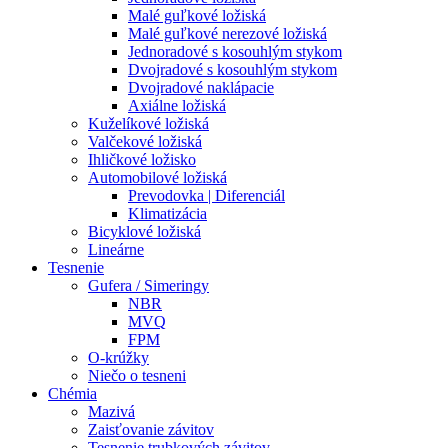
Malé guľkové ložiská
Malé guľkové nerezové ložiská
Jednoradové s kosouhlým stykom
Dvojradové s kosouhlým stykom
Dvojradové naklápacie
Axiálne ložiská
Kuželíkové ložiská
Valčekové ložiská
Ihličkové ložisko
Automobilové ložiská
Prevodovka | Diferenciál
Klimatizácia
Bicyklové ložiská
Lineárne
Tesnenie
Gufera / Simeringy
NBR
MVQ
FPM
O-krúžky
Niečo o tesneni
Chémia
Mazivá
Zaisťovanie závitov
Tesnenie trubkových závitov