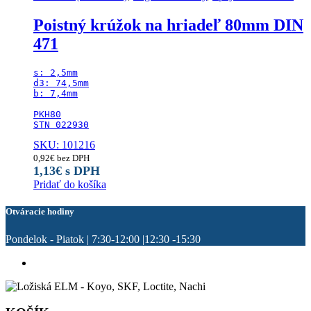
Poistný krúžok na hriadeľ 80mm DIN
471
s: 2,5mm

d3: 74,5mm

b: 7,4mm

PKH80

STN 022930
SKU: 101216
0,92
€
bez DPH
1,13
€
s DPH
Pridať do košíka
Otváracie hodiny
Pondelok - Piatok | 7:30-12:00 |12:30 -15:30