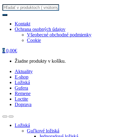
Search
for:
Kontakt
Ochrana osobných údajov
Všeobecné obchodné podmienky
Cookie
0
0,00
€
Žiadne produkty v košíku.
Aktuality
E-shop
Ložiská
Gufera
Remene
Loctite
Doprava
Ložiská
Guľkové ložiská
Jednoradové ložiská