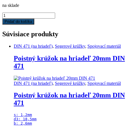
na sklade
Poistný
krúžok
Pridať do košíka
do
diery
Súvisiace produkty
42mm
DIN
472
DIN 471 (na hriadeľ)
,
Segerové krúžky
,
Spojovací materiál
quantity
Poistný krúžok na hriadeľ 20mm DIN
471
DIN 471 (na hriadeľ)
,
Segerové krúžky
,
Spojovací materiál
Poistný krúžok na hriadeľ 20mm DIN
471
s: 1,2mm

d3: 18,5mm

b: 2,6mm
