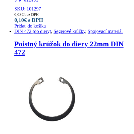
STN 022931
SKU: 101297
0,08
€
bez DPH
0,10
€
s DPH
Pridať do košíka
DIN 472 (do diery)
,
Segerové krúžky
,
Spojovací materiál
Poistný krúžok do diery 22mm DIN
472