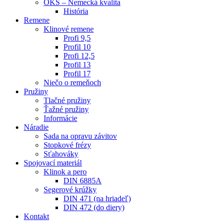
OKS – Nemecká kvalita
História
Remene
Klinové remene
Profi 9,5
Profil 10
Profi 12,5
Profil 13
Profil 17
Niečo o remeňoch
Pružiny
Tlačné pružiny
Ťažné pružiny
Informácie
Náradie
Sada na opravu závitov
Stopkové frézy
Sťahováky
Spojovací materiál
Klinok a pero
DIN 6885A
Segerové krúžky
DIN 471 (na hriadeľ)
DIN 472 (do diery)
Kontakt