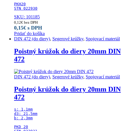
PKH20

STN 022930
SKU: 101185
0,12
€
bez DPH
0,15
€
s DPH
Pridať do košíka
DIN 472 (do diery)
,
Segerové krúžky
,
Spojovací materiál
Poistný krúžok do diery 20mm DIN
472
DIN 472 (do diery)
,
Segerové krúžky
,
Spojovací materiál
Poistný krúžok do diery 20mm DIN
472
s: 1,1mm

d3: 21,5mm

b: 2,3mm

PKD 20
