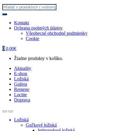
Search
for:
Kontakt
Ochrana osobných údajov
Všeobecné obchodné podmienky
Cookie
0
0,00
€
Žiadne produkty v košíku.
Aktuality
E-shop
Ložiská
Gufera
Remene
Loctite
Doprava
Ložiská
Guľkové ložiská
Jednoradové ložiská