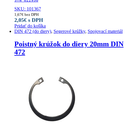
STN 022930
SKU: 101367
1,67
€
bez DPH
2,05
€
s DPH
Pridať do košíka
DIN 472 (do diery)
,
Segerové krúžky
,
Spojovací materiál
Poistný krúžok do diery 20mm DIN
472