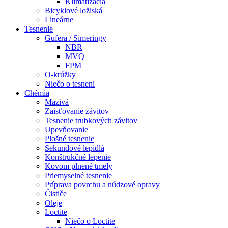
Klimatizácia
Bicyklové ložiská
Lineárne
Tesnenie
Gufera / Simeringy
NBR
MVQ
FPM
O-krúžky
Niečo o tesneni
Chémia
Mazivá
Zaisťovanie závitov
Tesnenie trubkových závitov
Upevňovanie
Plošné tesnenie
Sekundové lepidlá
Konštrukčné lepenie
Kovom plnené tmely
Priemyselné tesnenie
Príprava povrchu a núdzové opravy
Čističe
Oleje
Loctite
Niečo o Loctite