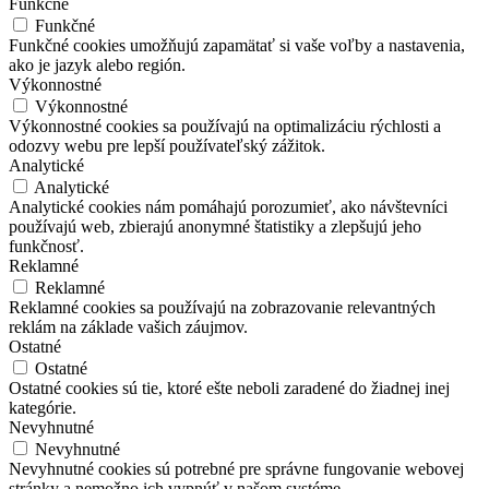
Funkčné
Funkčné
Funkčné cookies umožňujú zapamätať si vaše voľby a nastavenia,
ako je jazyk alebo región.
Výkonnostné
Výkonnostné
Výkonnostné cookies sa používajú na optimalizáciu rýchlosti a
odozvy webu pre lepší používateľský zážitok.
Analytické
Analytické
Analytické cookies nám pomáhajú porozumieť, ako návštevníci
používajú web, zbierajú anonymné štatistiky a zlepšujú jeho
funkčnosť.
Reklamné
Reklamné
Reklamné cookies sa používajú na zobrazovanie relevantných
reklám na základe vašich záujmov.
Ostatné
Ostatné
Ostatné cookies sú tie, ktoré ešte neboli zaradené do žiadnej inej
kategórie.
Nevyhnutné
Nevyhnutné
Nevyhnutné cookies sú potrebné pre správne fungovanie webovej
stránky a nemožno ich vypnúť v našom systéme.