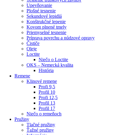
Upevňovanie
Plošné tesnenie
Sekundové lepidlá
Konštrukčné lepenie
Kovom plnené tmely
Priemyselné tesnenie
Príprava povrchu a núdzové opravy
Čističe
Oleje
Loctite
Niečo o Loctite
OKS – Nemecká kvalita
História
Remene
Klinové remene
Profi 9,5
Profil 10
Profi 12,5
Profil 13
Profil 17
Niečo o remeňoch
Pružiny
Tlačné pružiny
Ťažné pružiny