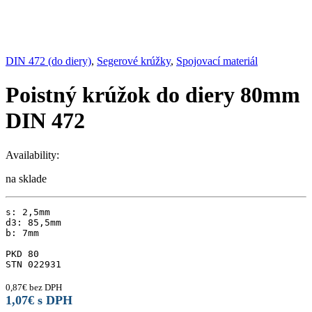
DIN 472 (do diery)
,
Segerové krúžky
,
Spojovací materiál
Poistný krúžok do diery 80mm
DIN 472
Availability:
na sklade
s: 2,5mm

d3: 85,5mm

b: 7mm

PKD 80

STN 022931
0,87
€
bez DPH
1,07
€
s DPH