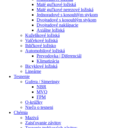
Malé guľkové ložiská
Malé guľkové nerezové ložiská
Jednoradové s kosouhlým stykom
Dvojradové s kosouhlým stykom
Dvojradové naklápacie
Axiálne ložiská
Kuželíkové ložiská
Valčekové ložiská
Ihličkové ložisko
Automobilové ložiská
Prevodovka | Diferenciál
Klimatizácia
Bicyklové ložiská
Lineárne
Tesnenie
Gufera / Simeringy
NBR
MVQ
FPM
O-krúžky
Niečo o tesneni
Chémia
Mazivá
Zaisťovanie závitov
Tesnenie trubkových závitov