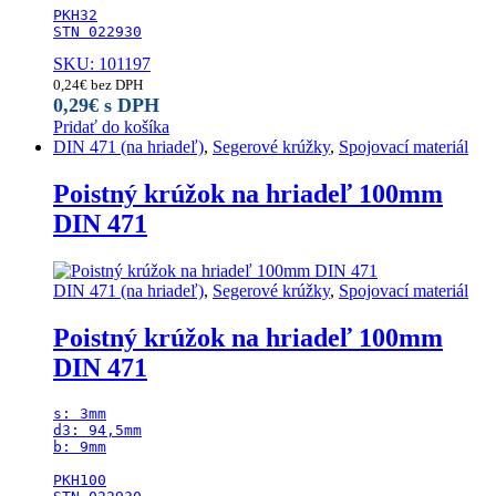
PKH32

STN 022930
SKU: 101197
0,24
€
bez DPH
0,29
€
s DPH
Pridať do košíka
DIN 471 (na hriadeľ)
,
Segerové krúžky
,
Spojovací materiál
Poistný krúžok na hriadeľ 100mm
DIN 471
DIN 471 (na hriadeľ)
,
Segerové krúžky
,
Spojovací materiál
Poistný krúžok na hriadeľ 100mm
DIN 471
s: 3mm

d3: 94,5mm

b: 9mm

PKH100
