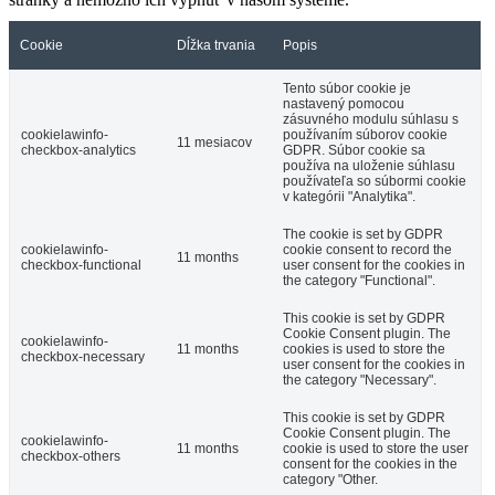
Cookie
Dĺžka trvania
Popis
Tento súbor cookie je
nastavený pomocou
zásuvného modulu súhlasu s
cookielawinfo-
používaním súborov cookie
11 mesiacov
checkbox-analytics
GDPR. Súbor cookie sa
používa na uloženie súhlasu
používateľa so súbormi cookie
v kategórii "Analytika".
The cookie is set by GDPR
cookielawinfo-
cookie consent to record the
11 months
checkbox-functional
user consent for the cookies in
the category "Functional".
This cookie is set by GDPR
Cookie Consent plugin. The
cookielawinfo-
11 months
cookies is used to store the
checkbox-necessary
user consent for the cookies in
the category "Necessary".
This cookie is set by GDPR
Cookie Consent plugin. The
cookielawinfo-
11 months
cookie is used to store the user
checkbox-others
consent for the cookies in the
category "Other.