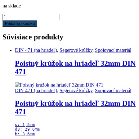
na sklade
Poistný
krúžok
Pridať do košíka
do
diery
Súvisiace produkty
80mm
DIN
472
DIN 471 (na hriadeľ)
,
Segerové krúžky
,
Spojovací materiál
quantity
Poistný krúžok na hriadeľ 32mm DIN
471
DIN 471 (na hriadeľ)
,
Segerové krúžky
,
Spojovací materiál
Poistný krúžok na hriadeľ 32mm DIN
471
s: 1,5mm

d3: 29,6mm

b: 3,6mm
