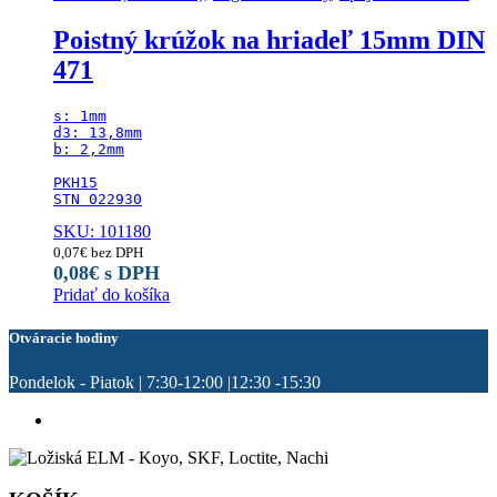
Poistný krúžok na hriadeľ 15mm DIN
471
s: 1mm

d3: 13,8mm

b: 2,2mm

PKH15

STN 022930
SKU: 101180
0,07
€
bez DPH
0,08
€
s DPH
Pridať do košíka
Otváracie hodiny
Pondelok - Piatok | 7:30-12:00 |12:30 -15:30