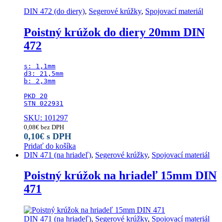
DIN 472 (do diery)
,
Segerové krúžky
,
Spojovací materiál
Poistný krúžok do diery 20mm DIN
472
s: 1,1mm

d3: 21,5mm

b: 2,3mm

PKD 20

STN 022931
SKU: 101297
0,08
€
bez DPH
0,10
€
s DPH
Pridať do košíka
DIN 471 (na hriadeľ)
,
Segerové krúžky
,
Spojovací materiál
Poistný krúžok na hriadeľ 15mm DIN
471
DIN 471 (na hriadeľ)
,
Segerové krúžky
,
Spojovací materiál