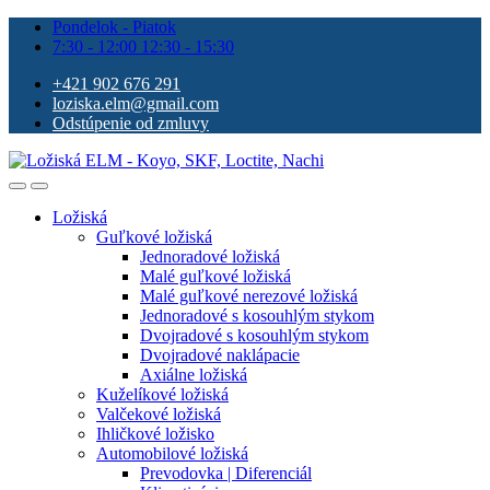
Pondelok - Piatok
7:30 - 12:00 12:30 - 15:30
+421 902 676 291
loziska.elm@gmail.com
Odstúpenie od zmluvy
Ložiská
Guľkové ložiská
Jednoradové ložiská
Malé guľkové ložiská
Malé guľkové nerezové ložiská
Jednoradové s kosouhlým stykom
Dvojradové s kosouhlým stykom
Dvojradové naklápacie
Axiálne ložiská
Kuželíkové ložiská
Valčekové ložiská
Ihličkové ložisko
Automobilové ložiská
Prevodovka | Diferenciál