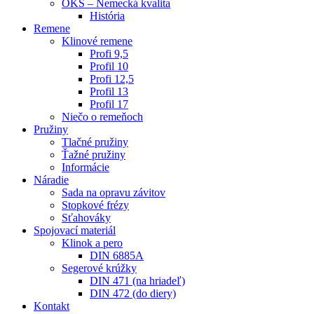
OKS – Nemecká kvalita
História
Remene
Klinové remene
Profi 9,5
Profil 10
Profi 12,5
Profil 13
Profil 17
Niečo o remeňoch
Pružiny
Tlačné pružiny
Ťažné pružiny
Informácie
Náradie
Sada na opravu závitov
Stopkové frézy
Sťahováky
Spojovací materiál
Klinok a pero
DIN 6885A
Segerové krúžky
DIN 471 (na hriadeľ)
DIN 472 (do diery)
Kontakt