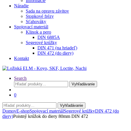
Informácie
Náradie
Sada na opravu závitov
Stopkové frézy
Sťahováky
Spojovací materiál
Klinok a pero
DIN 6885A
Segerové krúžky
DIN 471 (na hriadeľ)
DIN 472 (do diery)
Kontakt
Search
Hľadať:
Vyhľadávanie
0
Hľadať:
Vyhľadávanie
Domov
E-shop
Spojovací materiál
Segerové krúžky
DIN 472 (do
diery)
Poistný krúžok do diery 80mm DIN 472