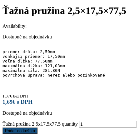
Ťažná pružina 2,5×17,5×77,5
Availability:
Dostupné na objednávku
priemer drôtu: 2,50mm 

vonkajší priemer: 17,50mm 

voľná dĺžka: 77,50mm

maximálna dĺžka: 121,03mm 

maximálna sila: 281,80N

povrchová úprava: nerez alebo pozinkované
1,37
€
bez DPH
1,69
€
s DPH
Dostupné na objednávku
Ťažná pružina 2,5x17,5x77,5 quantity
Pridať do košíka