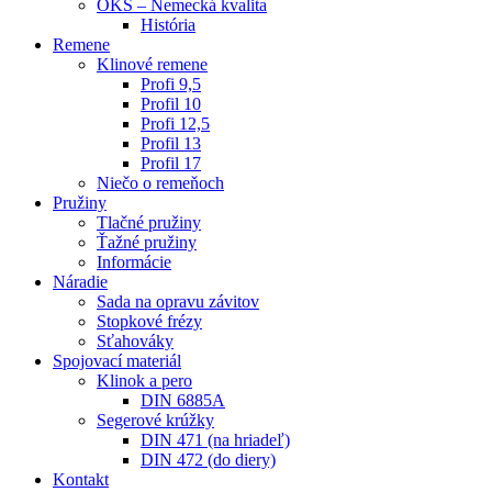
OKS – Nemecká kvalita
História
Remene
Klinové remene
Profi 9,5
Profil 10
Profi 12,5
Profil 13
Profil 17
Niečo o remeňoch
Pružiny
Tlačné pružiny
Ťažné pružiny
Informácie
Náradie
Sada na opravu závitov
Stopkové frézy
Sťahováky
Spojovací materiál
Klinok a pero
DIN 6885A
Segerové krúžky
DIN 471 (na hriadeľ)
DIN 472 (do diery)
Kontakt