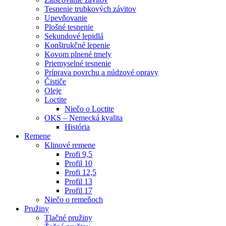
Tesnenie trubkových závitov
Upevňovanie
Plošné tesnenie
Sekundové lepidlá
Konštrukčné lepenie
Kovom plnené tmely
Priemyselné tesnenie
Príprava povrchu a núdzové opravy
Čističe
Oleje
Loctite
Niečo o Loctite
OKS – Nemecká kvalita
História
Remene
Klinové remene
Profi 9,5
Profil 10
Profi 12,5
Profil 13
Profil 17
Niečo o remeňoch
Pružiny
Tlačné pružiny