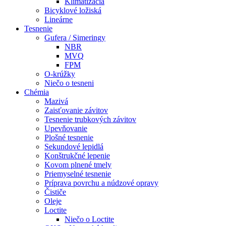
Klimatizácia
Bicyklové ložiská
Lineárne
Tesnenie
Gufera / Simeringy
NBR
MVQ
FPM
O-krúžky
Niečo o tesneni
Chémia
Mazivá
Zaisťovanie závitov
Tesnenie trubkových závitov
Upevňovanie
Plošné tesnenie
Sekundové lepidlá
Konštrukčné lepenie
Kovom plnené tmely
Priemyselné tesnenie
Príprava povrchu a núdzové opravy
Čističe
Oleje
Loctite
Niečo o Loctite