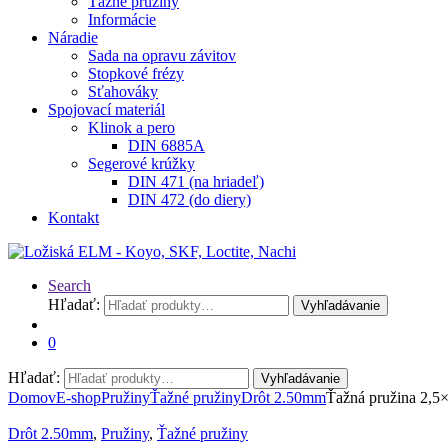
Ťažné pružiny
Informácie
Náradie
Sada na opravu závitov
Stopkové frézy
Sťahováky
Spojovací materiál
Klinok a pero
DIN 6885A
Segerové krúžky
DIN 471 (na hriadeľ)
DIN 472 (do diery)
Kontakt
Search
Hľadať:
Vyhľadávanie
0
Hľadať:
Vyhľadávanie
Domov
E-shop
Pružiny
Ťažné pružiny
Drôt 2.50mm
Ťažná pružina 2,5
Drôt 2.50mm
,
Pružiny
,
Ťažné pružiny