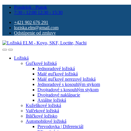
Pondelok - Piatok
7:30 - 12:00 12:30 - 15:30
+421 902 676 291
loziska.elm@gmail.com
Odstúpenie od zmluvy
Ložiská
Guľkové ložiská
Jednoradové ložiská
Malé guľkové ložiská
Malé guľkové nerezové ložiská
Jednoradové s kosouhlým stykom
Dvojradové s kosouhlým stykom
Dvojradové naklápacie
Axiálne ložiská
Kuželíkové ložiská
Valčekové ložiská
Ihličkové ložisko
Automobilové ložiská
Prevodovka | Diferenciál