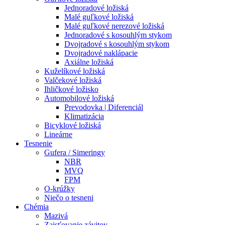
Jednoradové ložiská
Malé guľkové ložiská
Malé guľkové nerezové ložiská
Jednoradové s kosouhlým stykom
Dvojradové s kosouhlým stykom
Dvojradové naklápacie
Axiálne ložiská
Kuželíkové ložiská
Valčekové ložiská
Ihličkové ložisko
Automobilové ložiská
Prevodovka | Diferenciál
Klimatizácia
Bicyklové ložiská
Lineárne
Tesnenie
Gufera / Simeringy
NBR
MVQ
FPM
O-krúžky
Niečo o tesneni
Chémia
Mazivá
Zaisťovanie závitov