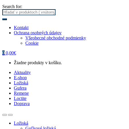
Search for:
Kontakt
Ochrana osobných údajov
Všeobecné obchodné podmienky
Cookie
0
0,00
€
Žiadne produkty v košíku.
Aktuality
E-shop
Ložiská
Gufera
Remene
Loctite
Doprava
Ložiská
Guľkové ložiská