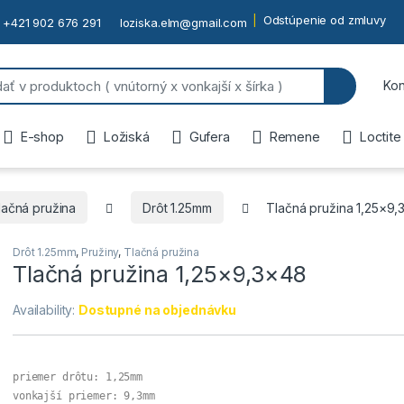
Odstúpenie od zmluvy
+421 902 676 291
loziska.elm@gmail.com
or:
Kon
E-shop
Ložiská
Gufera
Remene
Loctite
lačná pružina
Drôt 1.25mm
Tlačná pružina 1,25×9
Drôt 1.25mm
,
Pružiny
,
Tlačná pružina
Tlačná pružina 1,25×9,3×48
Availability:
Dostupné na objednávku
priemer drôtu: 1,25mm

vonkajší priemer: 9,3mm
