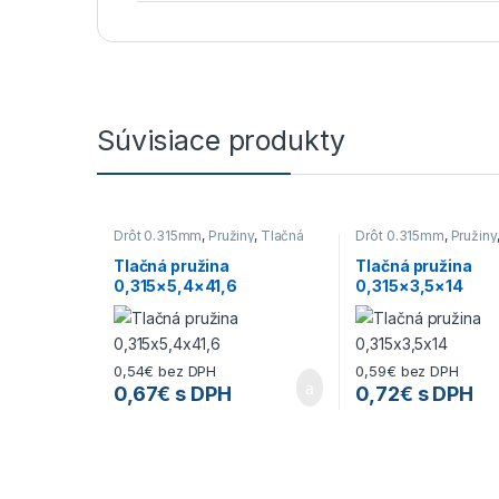
Súvisiace produkty
Drôt 0.315mm
,
Pružiny
,
Tlačná
Drôt 0.315mm
,
Pružiny
pružina
pružina
Tlačná pružina
Tlačná pružina
0,315×5,4×41,6
0,315×3,5×14
0,54
€
bez DPH
0,59
€
bez DPH
0,67
€
s DPH
0,72
€
s DPH