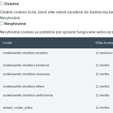
Ostatné
Ostatné cookies sú tie, ktoré ešte neboli zaradené do žiadnej inej ka
Nevyhnutné
Nevyhnutné
Nevyhnutné cookies sú potrebné pre správne fungovanie webovej s
Cookie
Dĺžka trvani
cookielawinfo-checkbox-analytics
11 mesiacov
cookielawinfo-checkbox-functional
11 months
cookielawinfo-checkbox-necessary
11 months
cookielawinfo-checkbox-others
11 months
cookielawinfo-checkbox-performance
11 months
viewed_cookie_policy
11 months