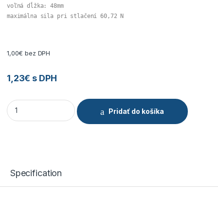
voľná dĺžka: 48mm

maximálna sila pri stlačení 60,72 N
1,00
€
bez DPH
1,23
€
s DPH
Tlačná pružina 1,25x9,3x48 quantity
Pridať do košíka
Specification