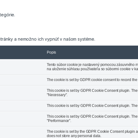
tegórie.
tránky a nemožno ich vypnúť v našom systéme.
a
Popis
Tento súbor cookie je nastavený pomocou zásuvného m
na uloženie súhlasu používateľa so súbormi cookie v kat
The cookie is set by GDPR cookie consent to record the u
This cookie is set by GDPR Cookie Consent plugin. The c
"Necessary".
This cookie is set by GDPR Cookie Consent plugin. The co
This cookie is set by GDPR Cookie Consent plugin. The c
"Performance".
The cookie is set by the GDPR Cookie Consent plugin and
does not store any personal data.