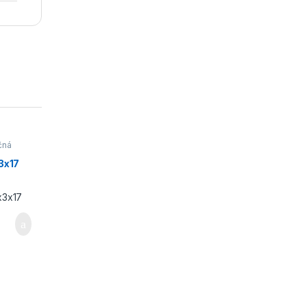
čná
3x17