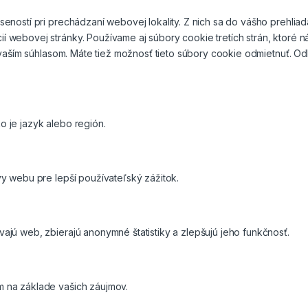
eností pri prechádzaní webovej lokality. Z nich sa do vášho prehlia
í webovej stránky. Používame aj súbory cookie tretích strán, ktoré
s vaším súhlasom. Máte tiež možnosť tieto súbory cookie odmietnuť. 
 je jazyk alebo región.
y webu pre lepší používateľský zážitok.
jú web, zbierajú anonymné štatistiky a zlepšujú jeho funkčnosť.
m na základe vašich záujmov.