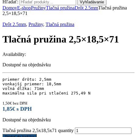
Hľadať:
Vyhľadávanie
Domov
E-shop
Pružiny
Tlačná pružina
Drôt 2.5mm
Tlačná pružina
2,5×18,5×71
Drôt 2.5mm
,
Pružiny
,
Tlačná pružina
Tlačná pružina 2,5×18,5×71
Availability:
Dostupné na objednávku
priemer drôtu: 2,5mm

vonkajší priemer: 18,5mm

voľná dĺžka: 71mm

maximálna sila pri stlačení 275,49 N
1,50
€
bez DPH
1,85
€
s DPH
Dostupné na objednávku
Tlačná pružina 2,5x18,5x71 quantity