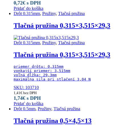
0,72
€
s DPH
Pridať do košíka
Drôt 0.315mm
,
Pružiny
,
Tlačná pružina
Tlačná pružina 0,315×3,515×29,3
Drôt 0.315mm
,
Pružiny
,
Tlačná pružina
Tlačná pružina 0,315×3,515×29,3
priemer drôtu: 0,315mm

vonkajší priemer: 3,515mm

voľná dĺžka: 29,3mm

maximálna sila pri stlačení 3,04 N
SKU: 103710
1,41
€
bez DPH
1,74
€
s DPH
Pridať do košíka
Drôt 0.5mm
,
Pružiny
,
Tlačná pružina
Tlačná pružina 0,5×4,5×13