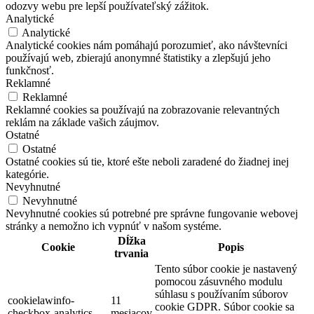
odozvy webu pre lepší používateľský zážitok.
Analytické
Analytické
Analytické cookies nám pomáhajú porozumieť, ako návštevníci
používajú web, zbierajú anonymné štatistiky a zlepšujú jeho
funkčnosť.
Reklamné
Reklamné
Reklamné cookies sa používajú na zobrazovanie relevantných
reklám na základe vašich záujmov.
Ostatné
Ostatné
Ostatné cookies sú tie, ktoré ešte neboli zaradené do žiadnej inej
kategórie.
Nevyhnutné
Nevyhnutné
Nevyhnutné cookies sú potrebné pre správne fungovanie webovej
stránky a nemožno ich vypnúť v našom systéme.
Dĺžka
Cookie
Popis
trvania
Tento súbor cookie je nastavený
pomocou zásuvného modulu
súhlasu s používaním súborov
cookielawinfo-
11
cookie GDPR. Súbor cookie sa
checkbox-analytics
mesiacov