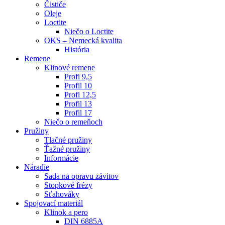
Čističe
Oleje
Loctite
Niečo o Loctite
OKS – Nemecká kvalita
História
Remene
Klinové remene
Profi 9,5
Profil 10
Profi 12,5
Profil 13
Profil 17
Niečo o remeňoch
Pružiny
Tlačné pružiny
Ťažné pružiny
Informácie
Náradie
Sada na opravu závitov
Stopkové frézy
Sťahováky
Spojovací materiál
Klinok a pero
DIN 6885A