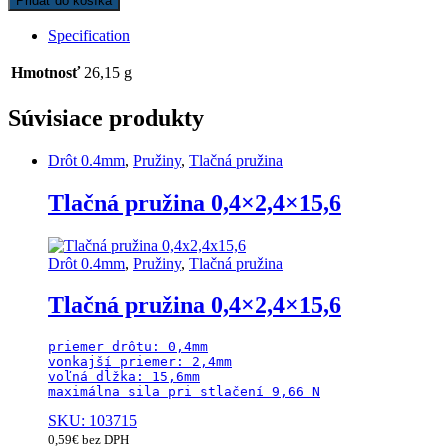
Pridať do košíka
Specification
Hmotnosť
26,15 g
Súvisiace produkty
Drôt 0.4mm
,
Pružiny
,
Tlačná pružina
Tlačná pružina 0,4×2,4×15,6
Drôt 0.4mm
,
Pružiny
,
Tlačná pružina
Tlačná pružina 0,4×2,4×15,6
priemer drôtu: 0,4mm

vonkajší priemer: 2,4mm

voľná dĺžka: 15,6mm

maximálna sila pri stlačení 9,66 N
SKU: 103715
0,59
€
bez DPH