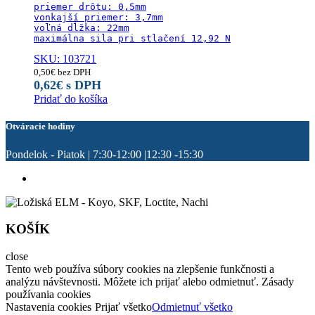
priemer drôtu: 0,5mm

vonkajší priemer: 3,7mm

voľná dĺžka: 22mm

maximálna sila pri stlačení 12,92 N
SKU: 103721
0,50
€
bez DPH
0,62
€
s DPH
Pridať do košíka
Otváracie hodiny
Pondelok - Piatok | 7:30-12:00 |12:30 -15:30
KOŠÍK
close
Tento web používa súbory cookies na zlepšenie funkčnosti a
analýzu návštevnosti. Môžete ich prijať alebo odmietnuť. Zásady
používania cookies
Nastavenia cookies
Prijať všetko
Odmietnuť všetko