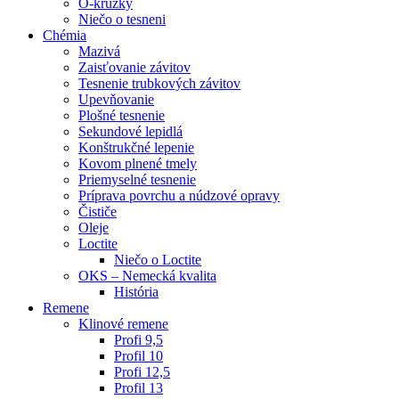
O-krúžky
Niečo o tesneni
Chémia
Mazivá
Zaisťovanie závitov
Tesnenie trubkových závitov
Upevňovanie
Plošné tesnenie
Sekundové lepidlá
Konštrukčné lepenie
Kovom plnené tmely
Priemyselné tesnenie
Príprava povrchu a núdzové opravy
Čističe
Oleje
Loctite
Niečo o Loctite
OKS – Nemecká kvalita
História
Remene
Klinové remene
Profi 9,5
Profil 10
Profi 12,5
Profil 13