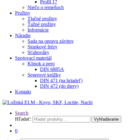
Profil 17
Niečo o remeňoch
Pružiny
Tlačné pružiny
Ťažné pružiny
Informácie
Náradie
Sada na opravu závitov
Stopkové frézy
Sťahováky
Spojovací materiál
Klinok a pero
DIN 6885A
Segerové krúžky
DIN 471 (na hriadeľ)
DIN 472 (do diery)
Kontakt
Search
Hľadať:
Vyhľadávanie
0