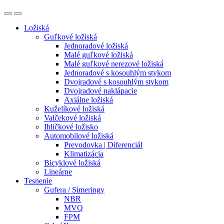
Ložiská
Guľkové ložiská
Jednoradové ložiská
Malé guľkové ložiská
Malé guľkové nerezové ložiská
Jednoradové s kosouhlým stykom
Dvojradové s kosouhlým stykom
Dvojradové naklápacie
Axiálne ložiská
Kuželíkové ložiská
Valčekové ložiská
Ihličkové ložisko
Automobilové ložiská
Prevodovka | Diferenciál
Klimatizácia
Bicyklové ložiská
Lineárne
Tesnenie
Gufera / Simeringy
NBR
MVQ
FPM