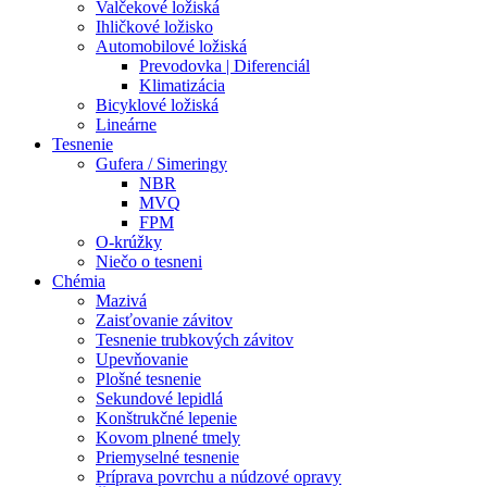
Valčekové ložiská
Ihličkové ložisko
Automobilové ložiská
Prevodovka | Diferenciál
Klimatizácia
Bicyklové ložiská
Lineárne
Tesnenie
Gufera / Simeringy
NBR
MVQ
FPM
O-krúžky
Niečo o tesneni
Chémia
Mazivá
Zaisťovanie závitov
Tesnenie trubkových závitov
Upevňovanie
Plošné tesnenie
Sekundové lepidlá
Konštrukčné lepenie
Kovom plnené tmely
Priemyselné tesnenie
Príprava povrchu a núdzové opravy