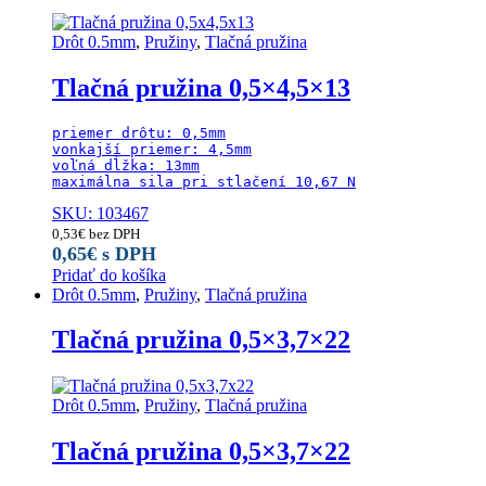
Drôt 0.5mm
,
Pružiny
,
Tlačná pružina
Tlačná pružina 0,5×4,5×13
priemer drôtu: 0,5mm

vonkajší priemer: 4,5mm

voľná dĺžka: 13mm

maximálna sila pri stlačení 10,67 N
SKU: 103467
0,53
€
bez DPH
0,65
€
s DPH
Pridať do košíka
Drôt 0.5mm
,
Pružiny
,
Tlačná pružina
Tlačná pružina 0,5×3,7×22
Drôt 0.5mm
,
Pružiny
,
Tlačná pružina
Tlačná pružina 0,5×3,7×22