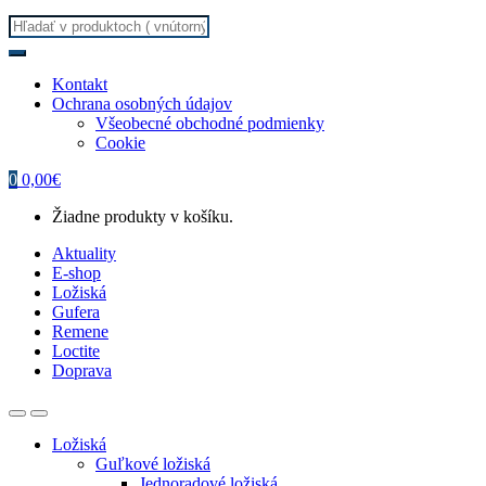
Search
for:
Kontakt
Ochrana osobných údajov
Všeobecné obchodné podmienky
Cookie
0
0,00
€
Žiadne produkty v košíku.
Aktuality
E-shop
Ložiská
Gufera
Remene
Loctite
Doprava
Ložiská
Guľkové ložiská
Jednoradové ložiská