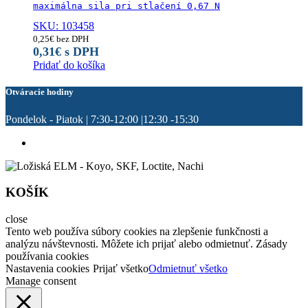
maximálna sila pri stlačení 0,67 N
SKU: 103458
0,25
€
bez DPH
0,31
€
s DPH
Pridať do košíka
Otváracie hodiny
Pondelok - Piatok | 7:30-12:00 |12:30 -15:30
KOŠÍK
close
Tento web používa súbory cookies na zlepšenie funkčnosti a
analýzu návštevnosti. Môžete ich prijať alebo odmietnuť. Zásady
používania cookies
Nastavenia cookies
Prijať všetko
Odmietnuť všetko
Manage consent