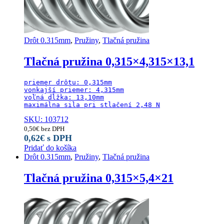
Drôt 0.315mm
,
Pružiny
,
Tlačná pružina
Tlačná pružina 0,315×4,315×13,1
priemer drôtu: 0,315mm

vonkajší priemer: 4,315mm

voľná dĺžka: 13,10mm

maximálna sila pri stlačení 2,48 N
SKU: 103712
0,50
€
bez DPH
0,62
€
s DPH
Pridať do košíka
Drôt 0.315mm
,
Pružiny
,
Tlačná pružina
Tlačná pružina 0,315×5,4×21