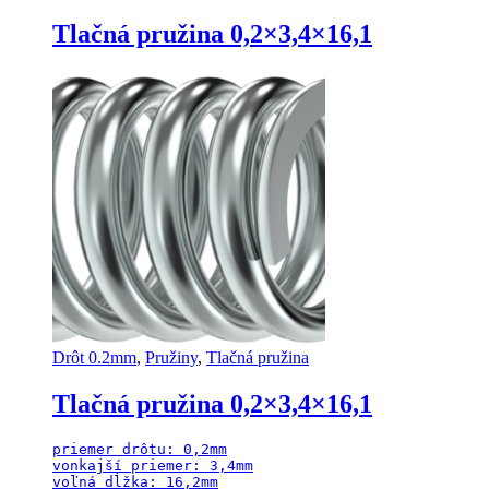
Tlačná pružina 0,2×3,4×16,1
Drôt 0.2mm
,
Pružiny
,
Tlačná pružina
Tlačná pružina 0,2×3,4×16,1
priemer drôtu: 0,2mm

vonkajší priemer: 3,4mm

voľná dĺžka: 16,2mm
