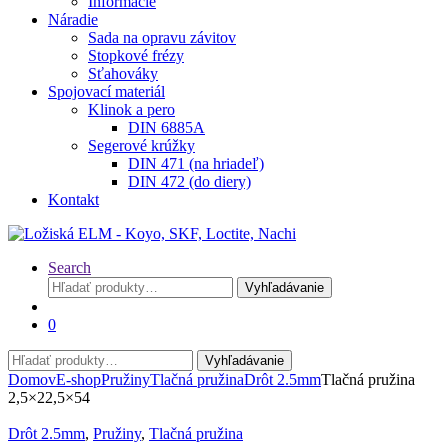
Informácie
Náradie
Sada na opravu závitov
Stopkové frézy
Sťahováky
Spojovací materiál
Klinok a pero
DIN 6885A
Segerové krúžky
DIN 471 (na hriadeľ)
DIN 472 (do diery)
Kontakt
Search
Hľadať:
Vyhľadávanie
0
Hľadať:
Vyhľadávanie
Domov
E-shop
Pružiny
Tlačná pružina
Drôt 2.5mm
Tlačná pružina
2,5×22,5×54
Drôt 2.5mm
,
Pružiny
,
Tlačná pružina