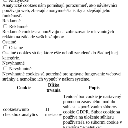
Analytické
Analytické cookies nám pomáhajú porozumieť, ako návštevníci
používajú web, zbierajú anonymné štatistiky a zlepšujú jeho
funkčnosť.
Reklamné
Reklamné
Reklamné cookies sa používajú na zobrazovanie relevantných
reklám na základe vašich záujmov.
Ostatné
Ostatné
Ostatné cookies sú tie, ktoré ešte neboli zaradené do žiadnej inej
kategórie.
Nevyhnutné
Nevyhnutné
Nevyhnutné cookies sú potrebné pre správne fungovanie webovej
stránky a nemožno ich vypnúť v našom systéme.
Dĺžka
Cookie
Popis
trvania
Tento súbor cookie je nastavený
pomocou zásuvného modulu
súhlasu s používaním súborov
cookielawinfo-
11
cookie GDPR. Súbor cookie sa
checkbox-analytics
mesiacov
používa na uloženie súhlasu
používateľa so súbormi cookie v
kategórii "Analytika".