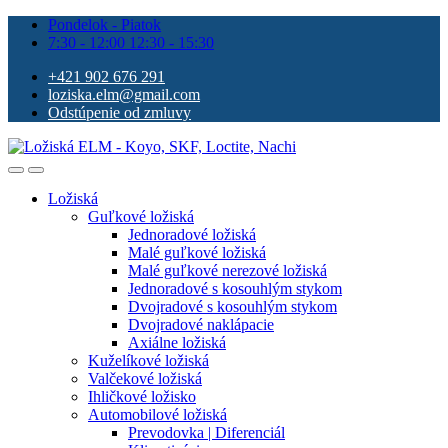
Pondelok - Piatok
7:30 - 12:00 12:30 - 15:30
+421 902 676 291
loziska.elm@gmail.com
Odstúpenie od zmluvy
Ložiská
Guľkové ložiská
Jednoradové ložiská
Malé guľkové ložiská
Malé guľkové nerezové ložiská
Jednoradové s kosouhlým stykom
Dvojradové s kosouhlým stykom
Dvojradové naklápacie
Axiálne ložiská
Kuželíkové ložiská
Valčekové ložiská
Ihličkové ložisko
Automobilové ložiská
Prevodovka | Diferenciál