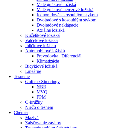
Malé guľkové ložiská
Malé guľkové nerezové ložiská
Jednoradové s kosouhlým stykom
Dvojradové s kosouhlým stykom
Dvojradové naklápacie
Axiálne ložiská
Kuželíkové ložiská
Valčekové ložiská
Ihličkové ložisko
Automobilové ložiská
Prevodovka | Diferenciál
Klimatizácia
Bicyklové ložiská
Lineárne
Tesnenie
Gufera / Simeringy
NBR
MVQ
FPM
O-krúžky
Niečo o tesneni
Chémia
Mazivá
Zaisťovanie závitov
Tesnenie trubkových závitov