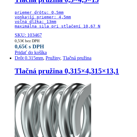
priemer drôtu: 0,5mm

vonkajší priemer: 4,5mm

voľná dĺžka: 13mm

maximálna sila pri stlačení 10,67 N
SKU: 103467
0,53
€
bez DPH
0,65
€
s DPH
Pridať do košíka
Drôt 0.315mm
,
Pružiny
,
Tlačná pružina
Tlačná pružina 0,315×4,315×13,1