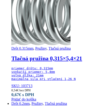
Drôt 0.315mm
,
Pružiny
,
Tlačná pružina
Tlačná pružina 0,315×5,4×21
priemer drôtu: 0,315mm

vonkajší priemer: 5,4mm

voľná dĺžka: 21mm

maximálna sila pri stlačení 1,26 N
SKU: 103713
0,54
€
bez DPH
0,67
€
s DPH
Pridať do košíka
Drôt 0.2mm
,
Pružiny
,
Tlačná pružina