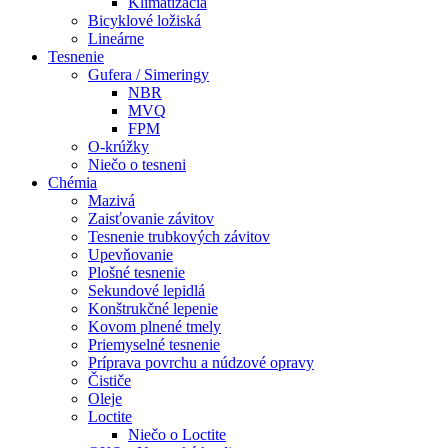
Klimatizácia
Bicyklové ložiská
Lineárne
Tesnenie
Gufera / Simeringy
NBR
MVQ
FPM
O-krúžky
Niečo o tesneni
Chémia
Mazivá
Zaisťovanie závitov
Tesnenie trubkových závitov
Upevňovanie
Plošné tesnenie
Sekundové lepidlá
Konštrukčné lepenie
Kovom plnené tmely
Priemyselné tesnenie
Príprava povrchu a núdzové opravy
Čističe
Oleje
Loctite
Niečo o Loctite