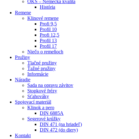
OKS – Nemecká kvalita
História
Remene
Klinové remene
Profi 9,5
Profil 10
Profi 12,5
Profil 13
Profil 17
Niečo o remeňoch
Pružiny
Tlačné pružiny
Ťažné pružiny
Informácie
Náradie
Sada na opravu závitov
Stopkové frézy
Sťahováky
Spojovací materiál
Klinok a pero
DIN 6885A
Segerové krúžky
DIN 471 (na hriadeľ)
DIN 472 (do diery)
Kontakt