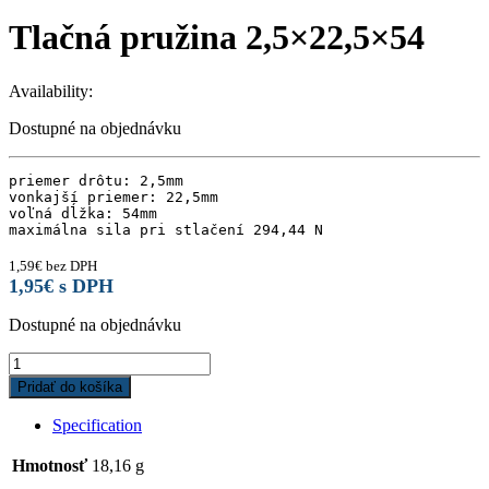
Tlačná pružina 2,5×22,5×54
Availability:
Dostupné na objednávku
priemer drôtu: 2,5mm

vonkajší priemer: 22,5mm

voľná dĺžka: 54mm

maximálna sila pri stlačení 294,44 N
1,59
€
bez DPH
1,95
€
s DPH
Dostupné na objednávku
Tlačná
pružina
Pridať do košíka
2,5x22,5x54
quantity
Specification
Hmotnosť
18,16 g