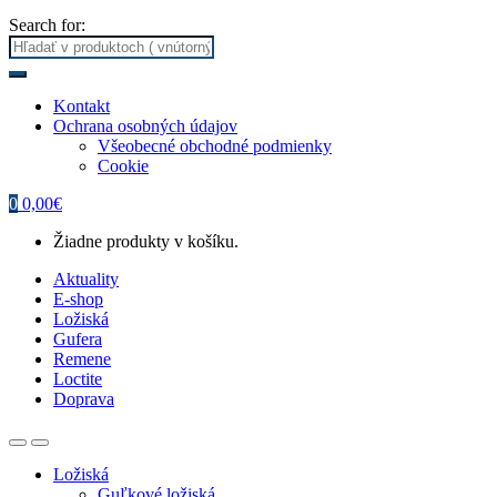
Search for:
Kontakt
Ochrana osobných údajov
Všeobecné obchodné podmienky
Cookie
0
0,00
€
Žiadne produkty v košíku.
Aktuality
E-shop
Ložiská
Gufera
Remene
Loctite
Doprava
Ložiská
Guľkové ložiská