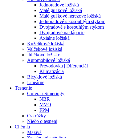
Jednoradové ložiská
Malé guľkové ložiská
Malé guľkové nerezové ložiská
Jednoradové s kosouhlým stykom
Dvojradové s kosouhlým stykom
Dvojradové naklápacie
Axiálne ložiská
Kuželíkové ložiská
Valčekové ložiská
Ihličkové ložisko
Automobilové ložiská
Prevodovka | Diferenciál
Klimatizácia
Bicyklové ložiská
Lineárne
Tesnenie
Gufera / Simeringy
NBR
MVQ
FPM
O-krúžky
Niečo o tesneni
Chémia
Mazivá
Zaisťovanie závitov