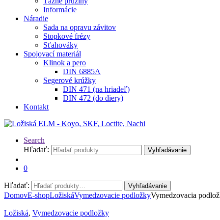
Ťažné pružiny
Informácie
Náradie
Sada na opravu závitov
Stopkové frézy
Sťahováky
Spojovací materiál
Klinok a pero
DIN 6885A
Segerové krúžky
DIN 471 (na hriadeľ)
DIN 472 (do diery)
Kontakt
Search
Hľadať:
Vyhľadávanie
0
Hľadať:
Vyhľadávanie
Domov
E-shop
Ložiská
Vymedzovacie podložky
Vymedzovacia podlož
Ložiská
,
Vymedzovacie podložky