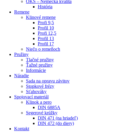
OKS – Nemecká kvalita
História
Remene
Klinové remene
Profi 9,5
Profil 10
Profi 12,5
Profil 13
Profil 17
Niečo o remeňoch
Pružiny
Tlačné pružiny
Ťažné pružiny
Informácie
Náradie
Sada na opravu závitov
Stopkové frézy
Sťahováky
Spojovací materiál
Klinok a pero
DIN 6885A
Segerové krúžky
DIN 471 (na hriadeľ)
DIN 472 (do diery)
Kontakt