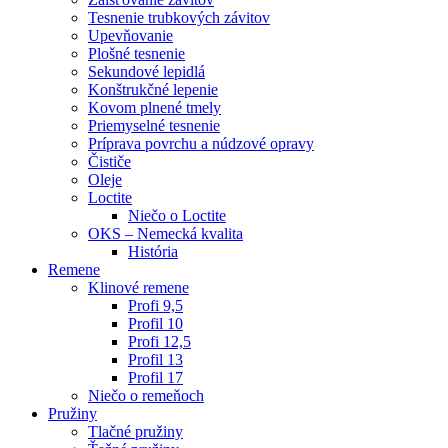
Tesnenie trubkových závitov
Upevňovanie
Plošné tesnenie
Sekundové lepidlá
Konštrukčné lepenie
Kovom plnené tmely
Priemyselné tesnenie
Príprava povrchu a núdzové opravy
Čističe
Oleje
Loctite
Niečo o Loctite
OKS – Nemecká kvalita
História
Remene
Klinové remene
Profi 9,5
Profil 10
Profi 12,5
Profil 13
Profil 17
Niečo o remeňoch
Pružiny
Tlačné pružiny