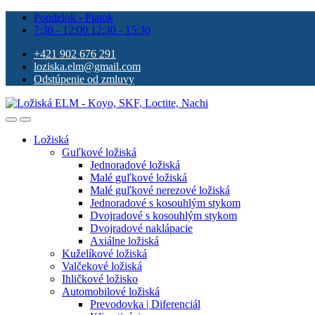
Pondelok - Piatok
7:30 - 12:00 12:30 - 15:30
+421 902 676 291
loziska.elm@gmail.com
Odstúpenie od zmluvy
Ložiská
Guľkové ložiská
Jednoradové ložiská
Malé guľkové ložiská
Malé guľkové nerezové ložiská
Jednoradové s kosouhlým stykom
Dvojradové s kosouhlým stykom
Dvojradové naklápacie
Axiálne ložiská
Kuželíkové ložiská
Valčekové ložiská
Ihličkové ložisko
Automobilové ložiská
Prevodovka | Diferenciál