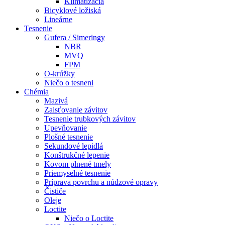
Klimatizácia
Bicyklové ložiská
Lineárne
Tesnenie
Gufera / Simeringy
NBR
MVQ
FPM
O-krúžky
Niečo o tesneni
Chémia
Mazivá
Zaisťovanie závitov
Tesnenie trubkových závitov
Upevňovanie
Plošné tesnenie
Sekundové lepidlá
Konštrukčné lepenie
Kovom plnené tmely
Priemyselné tesnenie
Príprava povrchu a núdzové opravy
Čističe
Oleje
Loctite
Niečo o Loctite