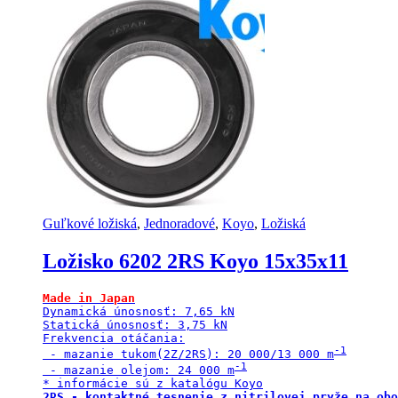
Guľkové ložiská
,
Jednoradové
,
Koyo
,
Ložiská
Ložisko 6202 2RS Koyo 15x35x11
Made in Japan
Dynamická únosnosť: 7,65 kN

Statická únosnosť: 3,75 kN

Frekvencia otáčania:

 - mazanie tukom(2Z/2RS): 20 000/13 000 m
 - mazanie olejom: 24 000 m
2RS - kontaktné tesnenie z nitrilovej pryže na obo