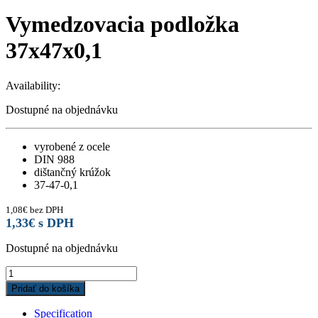
Vymedzovacia podložka
37x47x0,1
Availability:
Dostupné na objednávku
vyrobené z ocele
DIN 988
dištančný krúžok
37-47-0,1
1,08
€
bez DPH
1,33
€
s DPH
Dostupné na objednávku
Vymedzovacia
podložka
Pridať do košíka
37x47x0,1
quantity
Specification