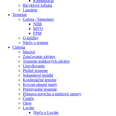
Klimatizácia
Bicyklové ložiská
Lineárne
Tesnenie
Gufera / Simeringy
NBR
MVQ
FPM
O-krúžky
Niečo o tesneni
Chémia
Mazivá
Zaisťovanie závitov
Tesnenie trubkových závitov
Upevňovanie
Plošné tesnenie
Sekundové lepidlá
Konštrukčné lepenie
Kovom plnené tmely
Priemyselné tesnenie
Príprava povrchu a núdzové opravy
Čističe
Oleje
Loctite
Niečo o Loctite