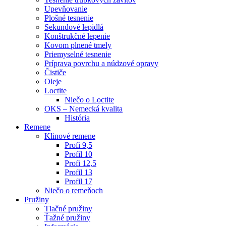
Upevňovanie
Plošné tesnenie
Sekundové lepidlá
Konštrukčné lepenie
Kovom plnené tmely
Priemyselné tesnenie
Príprava povrchu a núdzové opravy
Čističe
Oleje
Loctite
Niečo o Loctite
OKS – Nemecká kvalita
História
Remene
Klinové remene
Profi 9,5
Profil 10
Profi 12,5
Profil 13
Profil 17
Niečo o remeňoch
Pružiny
Tlačné pružiny
Ťažné pružiny