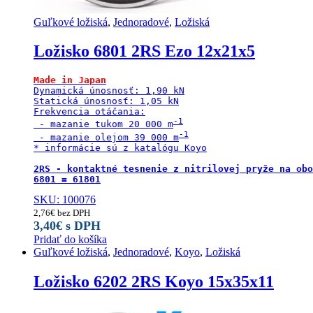
Guľkové ložiská
,
Jednoradové
,
Ložiská
Ložisko 6801 2RS Ezo 12x21x5
Made in Japan
Dynamická únosnosť: 1,90 kN

Statická únosnosť: 1,05 kN

Frekvencia otáčania:

 - mazanie tukom 20 000 m
 - mazanie olejom 39 000 m
* informácie sú z katalógu Koyo

2RS - kontaktné tesnenie z nitrilovej pryže na obo
6801 = 61801
SKU: 100076
2,76
€
bez DPH
3,40
€
s DPH
Pridať do košíka
Guľkové ložiská
,
Jednoradové
,
Koyo
,
Ložiská
Ložisko 6202 2RS Koyo 15x35x11