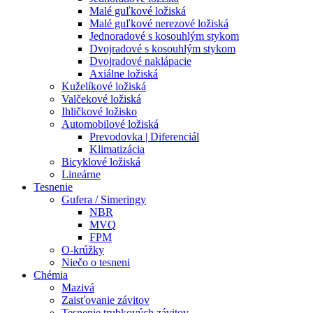
Malé guľkové ložiská
Malé guľkové nerezové ložiská
Jednoradové s kosouhlým stykom
Dvojradové s kosouhlým stykom
Dvojradové naklápacie
Axiálne ložiská
Kuželíkové ložiská
Valčekové ložiská
Ihličkové ložisko
Automobilové ložiská
Prevodovka | Diferenciál
Klimatizácia
Bicyklové ložiská
Lineárne
Tesnenie
Gufera / Simeringy
NBR
MVQ
FPM
O-krúžky
Niečo o tesneni
Chémia
Mazivá
Zaisťovanie závitov
Tesnenie trubkových závitov