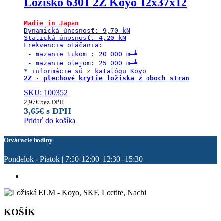
Ložisko 6301 2Z Koyo 12x37x12
Madie in Japan
Dynamická únosnosť: 9,70 kN

Statická únosnosť: 4,20 kN

Frekvencia otáčania:

 - mazanie tukom : 20 000 m
 - mazanie olejom: 25 000 m
2Z - plechové krytie ložiska z oboch strán
SKU: 100352
2,97
€
bez DPH
3,65
€
s DPH
Pridať do košíka
Otváracie hodiny
Pondelok - Piatok | 7:30-12:00 |12:30 -15:30
KOŠÍK