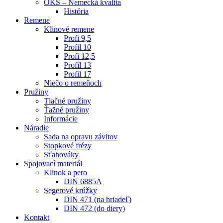
OKS – Nemecká kvalita
História
Remene
Klinové remene
Profi 9,5
Profil 10
Profi 12,5
Profil 13
Profil 17
Niečo o remeňoch
Pružiny
Tlačné pružiny
Ťažné pružiny
Informácie
Náradie
Sada na opravu závitov
Stopkové frézy
Sťahováky
Spojovací materiál
Klinok a pero
DIN 6885A
Segerové krúžky
DIN 471 (na hriadeľ)
DIN 472 (do diery)
Kontakt