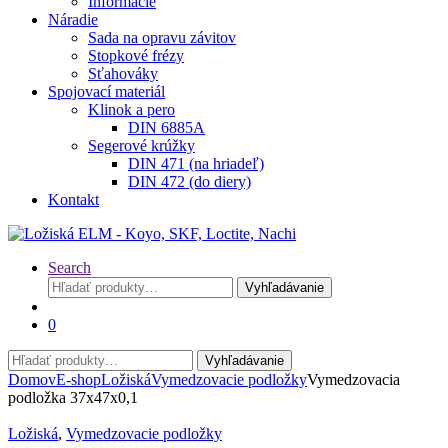
Informácie
Náradie
Sada na opravu závitov
Stopkové frézy
Sťahováky
Spojovací materiál
Klinok a pero
DIN 6885A
Segerové krúžky
DIN 471 (na hriadeľ)
DIN 472 (do diery)
Kontakt
Search
Hľadať:
Vyhľadávanie
0
Hľadať:
Vyhľadávanie
Domov
E-shop
Ložiská
Vymedzovacie podložky
Vymedzovacia
podložka 37x47x0,1
Ložiská
,
Vymedzovacie podložky