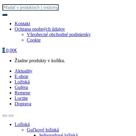
Search
for:
Kontakt
Ochrana osobných údajov
Všeobecné obchodné podmienky
Cookie
0
0,00
€
Žiadne produkty v košíku.
Aktuality
E-shop
Ložiská
Gufera
Remene
Loctite
Doprava
Ložiská
Guľkové ložiská
Jednoradové ložiská