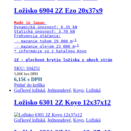
Ložisko 6904 2Z Ezo 20x37x9
Made in Japan
Dynamická únosnosť: 6,35 kN

Statická únosnosť: 3,70 kN

Frekvencia otáčania:

 - mazanie tukom 19 000 m
 - mazanie olejom 23 000 m
* informácie sú z katalógu Koyo

2Z - plechové krytie ložiska z oboch strán
SKU: 104251
5,00
€
bez DPH
6,15
€
s DPH
Pridať do košíka
Guľkové ložiská
,
Jednoradové
,
Koyo
,
Ložiská
Ložisko 6301 2Z Koyo 12x37x12
Guľkové ložiská
,
Jednoradové
,
Koyo
,
Ložiská