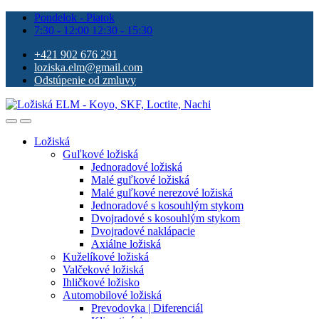
Pondelok - Piatok
7:30 - 12:00 12:30 - 15:30
+421 902 676 291
loziska.elm@gmail.com
Odstúpenie od zmluvy
Ložiská
Guľkové ložiská
Jednoradové ložiská
Malé guľkové ložiská
Malé guľkové nerezové ložiská
Jednoradové s kosouhlým stykom
Dvojradové s kosouhlým stykom
Dvojradové naklápacie
Axiálne ložiská
Kuželíkové ložiská
Valčekové ložiská
Ihličkové ložisko
Automobilové ložiská
Prevodovka | Diferenciál