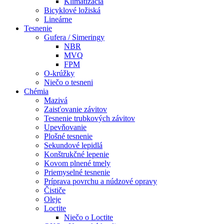
Klimatizácia
Bicyklové ložiská
Lineárne
Tesnenie
Gufera / Simeringy
NBR
MVQ
FPM
O-krúžky
Niečo o tesneni
Chémia
Mazivá
Zaisťovanie závitov
Tesnenie trubkových závitov
Upevňovanie
Plošné tesnenie
Sekundové lepidlá
Konštrukčné lepenie
Kovom plnené tmely
Priemyselné tesnenie
Príprava povrchu a núdzové opravy
Čističe
Oleje
Loctite
Niečo o Loctite