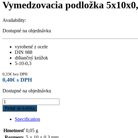
Vymedzovacia podložka 5x10x0
Availability:
Dostupné na objednávku
vyrobené z ocele
DIN 988
dištančný krúžok
5-10-0,3
0,33
€
bez DPH
0,40
€
s DPH
Dostupné na objednávku
Vymedzovacia
podložka
Pridať do košíka
5x10x0,3
quantity
Specification
Hmotnosť
0,05 g
Rozmery
5 × 10 × 0,3 mm