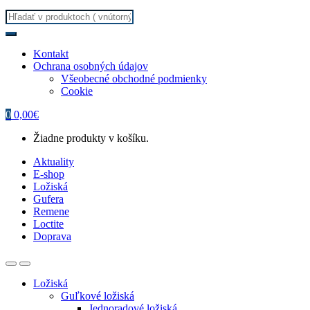
Search
for:
Kontakt
Ochrana osobných údajov
Všeobecné obchodné podmienky
Cookie
0
0,00
€
Žiadne produkty v košíku.
Aktuality
E-shop
Ložiská
Gufera
Remene
Loctite
Doprava
Ložiská
Guľkové ložiská
Jednoradové ložiská