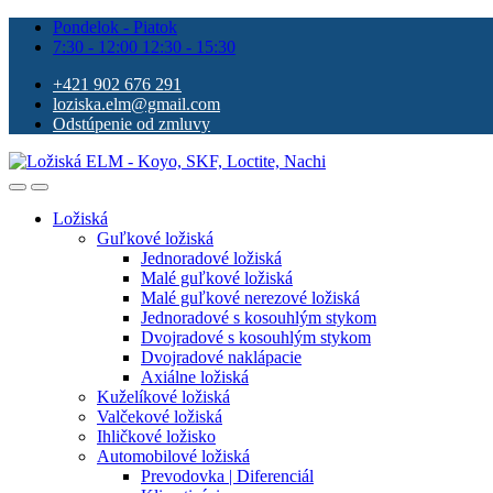
Pondelok - Piatok
7:30 - 12:00 12:30 - 15:30
+421 902 676 291
loziska.elm@gmail.com
Odstúpenie od zmluvy
Ložiská
Guľkové ložiská
Jednoradové ložiská
Malé guľkové ložiská
Malé guľkové nerezové ložiská
Jednoradové s kosouhlým stykom
Dvojradové s kosouhlým stykom
Dvojradové naklápacie
Axiálne ložiská
Kuželíkové ložiská
Valčekové ložiská
Ihličkové ložisko
Automobilové ložiská
Prevodovka | Diferenciál