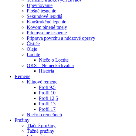
Upevňovanie
Plošné tesnenie
Sekundové lepidlá
Konštrukčné lepenie
Kovom plnené tmely
Priemyselné tesnenie
Príprava povrchu a núdzové opravy
Čističe
Oleje
Loctite
Niečo o Loctite
OKS – Nemecká kvalita
História
Remene
Klinové remene
Profi 9,5
Profil 10
Profi 12,5
Profil 13
Profil 17
Niečo o remeňoch
Pružiny
Tlačné pružiny
Ťažné pružiny