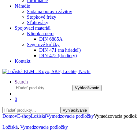
Informácie
Náradie
Sada na opravu závitov
Stopkové frézy
Sťahováky
Spojovací materiál
Klinok a pero
DIN 6885A
Segerové krúžky
DIN 471 (na hriadeľ)
DIN 472 (do diery)
Kontakt
Search
Hľadať:
Vyhľadávanie
0
Hľadať:
Vyhľadávanie
Domov
E-shop
Ložiská
Vymedzovacie podložky
Vymedzovacia podlož
Ložiská
,
Vymedzovacie podložky