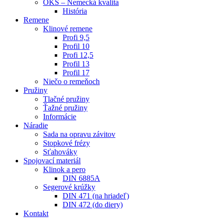
OKS – Nemecká kvalita
História
Remene
Klinové remene
Profi 9,5
Profil 10
Profi 12,5
Profil 13
Profil 17
Niečo o remeňoch
Pružiny
Tlačné pružiny
Ťažné pružiny
Informácie
Náradie
Sada na opravu závitov
Stopkové frézy
Sťahováky
Spojovací materiál
Klinok a pero
DIN 6885A
Segerové krúžky
DIN 471 (na hriadeľ)
DIN 472 (do diery)
Kontakt