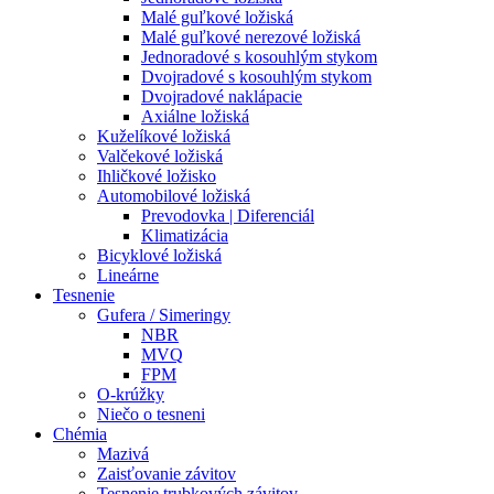
Malé guľkové ložiská
Malé guľkové nerezové ložiská
Jednoradové s kosouhlým stykom
Dvojradové s kosouhlým stykom
Dvojradové naklápacie
Axiálne ložiská
Kuželíkové ložiská
Valčekové ložiská
Ihličkové ložisko
Automobilové ložiská
Prevodovka | Diferenciál
Klimatizácia
Bicyklové ložiská
Lineárne
Tesnenie
Gufera / Simeringy
NBR
MVQ
FPM
O-krúžky
Niečo o tesneni
Chémia
Mazivá
Zaisťovanie závitov
Tesnenie trubkových závitov