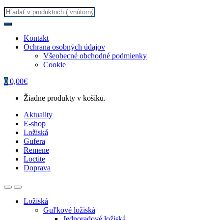
Search
for:
Kontakt
Ochrana osobných údajov
Všeobecné obchodné podmienky
Cookie
0
0,00
€
Žiadne produkty v košíku.
Aktuality
E-shop
Ložiská
Gufera
Remene
Loctite
Doprava
Ložiská
Guľkové ložiská
Jednoradové ložiská