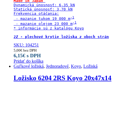
Made in Japan
Dynamická únosnosť: 6,35 kN

Statická únosnosť: 3,70 kN

Frekvencia otáčania:

 - mazanie tukom 19 000 m
 - mazanie olejom 23 000 m
* informácie sú z katalógu Koyo

2Z - plechové krytie ložiska z oboch strán
SKU: 104251
5,00
€
bez DPH
6,15
€
s DPH
Pridať do košíka
Guľkové ložiská
,
Jednoradové
,
Koyo
,
Ložiská
Ložisko 6204 2RS Koyo 20x47x14