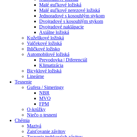
Malé guľkové ložiská
Malé guľkové nerezové ložiská
Jednoradové s kosouhlým stykom
Dvojradové s kosouhlým stykom
Dvojradové naklápacie
Axiálne ložiská
Kuželíkové ložiská
Valčekové ložiská
Ihličkové ložisko
Automobilové ložiská
Prevodovka | Diferenciál
Klimatizácia
Bicyklové ložiská
Lineárne
Tesnenie
Gufera / Simeringy
NBR
MVQ
FPM
O-krúžky
Niečo o tesneni
Chémia
Mazivá
Zaisťovanie závitov
Tesnenie trubkových závitov