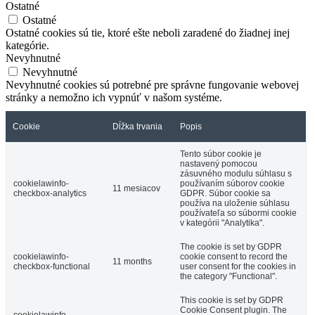
Ostatné
Ostatné
Ostatné cookies sú tie, ktoré ešte neboli zaradené do žiadnej inej
kategórie.
Nevyhnutné
Nevyhnutné
Nevyhnutné cookies sú potrebné pre správne fungovanie webovej
stránky a nemožno ich vypnúť v našom systéme.
Cookie
Dĺžka trvania
Popis
Tento súbor cookie je
nastavený pomocou
zásuvného modulu súhlasu s
cookielawinfo-
používaním súborov cookie
11 mesiacov
checkbox-analytics
GDPR. Súbor cookie sa
používa na uloženie súhlasu
používateľa so súbormi cookie
v kategórii "Analytika".
The cookie is set by GDPR
cookielawinfo-
cookie consent to record the
11 months
checkbox-functional
user consent for the cookies in
the category "Functional".
This cookie is set by GDPR
Cookie Consent plugin. The