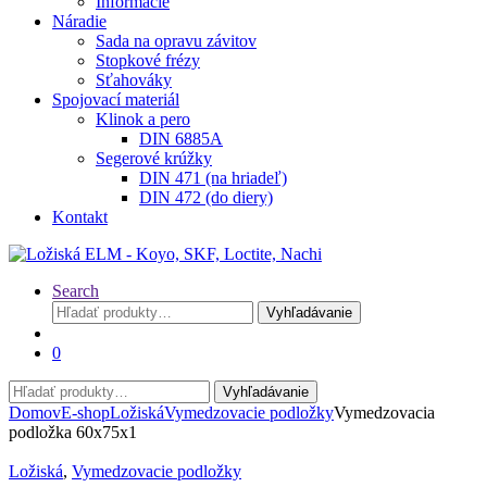
Informácie
Náradie
Sada na opravu závitov
Stopkové frézy
Sťahováky
Spojovací materiál
Klinok a pero
DIN 6885A
Segerové krúžky
DIN 471 (na hriadeľ)
DIN 472 (do diery)
Kontakt
Search
Hľadať:
Vyhľadávanie
0
Hľadať:
Vyhľadávanie
Domov
E-shop
Ložiská
Vymedzovacie podložky
Vymedzovacia
podložka 60x75x1
Ložiská
,
Vymedzovacie podložky