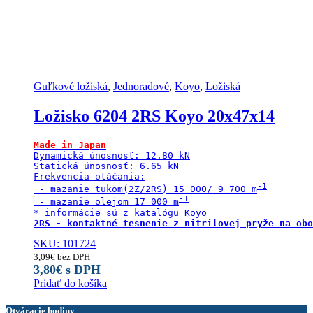
Guľkové ložiská
,
Jednoradové
,
Koyo
,
Ložiská
Ložisko 6204 2RS Koyo 20x47x14
Made in Japan
Dynamická únosnosť: 12.80 kN

Statická únosnosť: 6.65 kN

Frekvencia otáčania:

 - mazanie tukom(2Z/2RS) 15 000/ 9 700 m
 - mazanie olejom 17 000 m
2RS - kontaktné tesnenie z nitrilovej pryže na obo
SKU: 101724
3,09
€
bez DPH
3,80
€
s DPH
Pridať do košíka
Otváracie hodiny