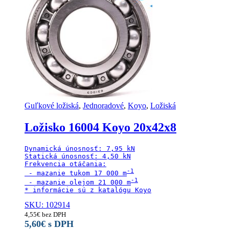
Guľkové ložiská
,
Jednoradové
,
Koyo
,
Ložiská
Ložisko 16004 Koyo 20x42x8
Dynamická únosnosť: 7,95 kN

Statická únosnosť: 4,50 kN

Frekvencia otáčania:

 - mazanie tukom 17 000 m
 - mazanie olejom 21 000 m
* informácie sú z katalógu Koyo
SKU: 102914
4,55
€
bez DPH
5,60
€
s DPH