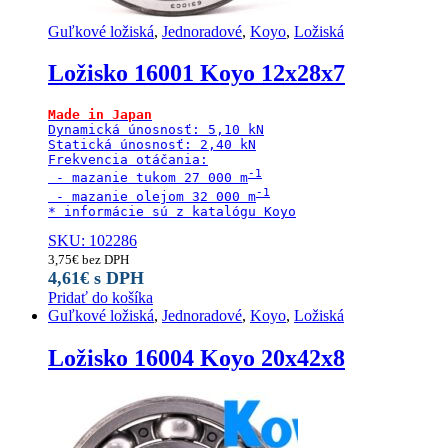
Guľkové ložiská
,
Jednoradové
,
Koyo
,
Ložiská
Ložisko 16001 Koyo 12x28x7
Dynamická únosnosť: 5,10 kN

Statická únosnosť: 2,40 kN

Frekvencia otáčania:

 - mazanie tukom 27 000 m
 - mazanie olejom 32 000 m
* informácie sú z katalógu Koyo
SKU: 102286
3,75
€
bez DPH
4,61
€
s DPH
Pridať do košíka
Guľkové ložiská
,
Jednoradové
,
Koyo
,
Ložiská
Ložisko 16004 Koyo 20x42x8