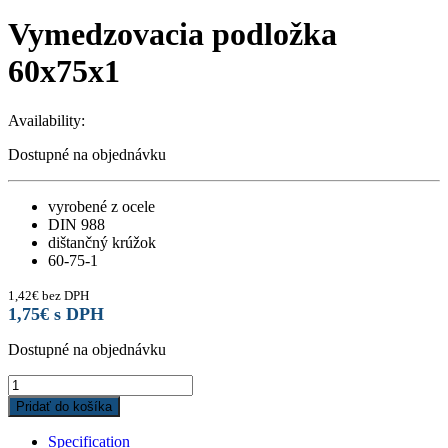
Vymedzovacia podložka
60x75x1
Availability:
Dostupné na objednávku
vyrobené z ocele
DIN 988
dištančný krúžok
60-75-1
1,42
€
bez DPH
1,75
€
s DPH
Dostupné na objednávku
Vymedzovacia
podložka
Pridať do košíka
60x75x1
quantity
Specification