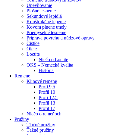
Upevňovanie
Plošné tesnenie
Sekundové lepidlá
Konštrukčné lepenie
Kovom plnené tmely
Priemyselné tesnenie
Príprava povrchu a núdzové opravy
Čističe
Oleje
Loctite
Niečo o Loctite
OKS – Nemecká kvalita
História
Remene
Klinové remene
Profi 9,5
Profil 10
Profi 12,5
Profil 13
Profil 17
Niečo o remeňoch
Pružiny
Tlačné pružiny
Ťažné pružiny