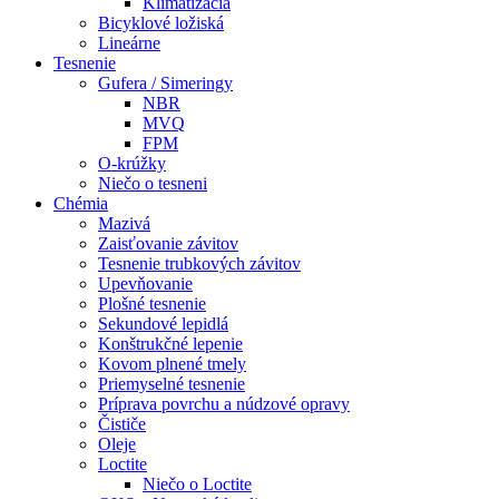
Klimatizácia
Bicyklové ložiská
Lineárne
Tesnenie
Gufera / Simeringy
NBR
MVQ
FPM
O-krúžky
Niečo o tesneni
Chémia
Mazivá
Zaisťovanie závitov
Tesnenie trubkových závitov
Upevňovanie
Plošné tesnenie
Sekundové lepidlá
Konštrukčné lepenie
Kovom plnené tmely
Priemyselné tesnenie
Príprava povrchu a núdzové opravy
Čističe
Oleje
Loctite
Niečo o Loctite