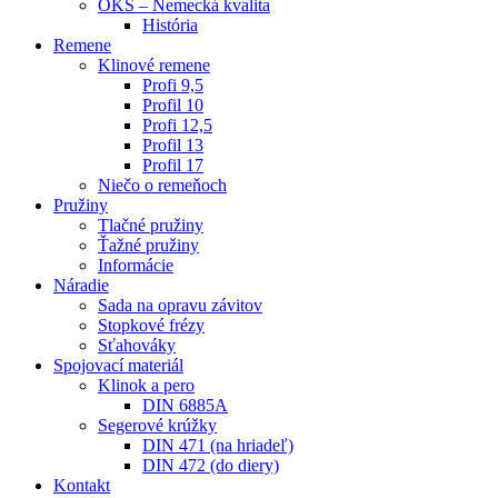
OKS – Nemecká kvalita
História
Remene
Klinové remene
Profi 9,5
Profil 10
Profi 12,5
Profil 13
Profil 17
Niečo o remeňoch
Pružiny
Tlačné pružiny
Ťažné pružiny
Informácie
Náradie
Sada na opravu závitov
Stopkové frézy
Sťahováky
Spojovací materiál
Klinok a pero
DIN 6885A
Segerové krúžky
DIN 471 (na hriadeľ)
DIN 472 (do diery)
Kontakt