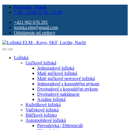
Pondelok - Piatok
7:30 - 12:00 12:30 - 15:30
+421 902 676 291
loziska.elm@gmail.com
Odstúpenie od zmluvy
Ložiská
Guľkové ložiská
Jednoradové ložiská
Malé guľkové ložiská
Malé guľkové nerezové ložiská
Jednoradové s kosouhlým stykom
Dvojradové s kosouhlým stykom
Dvojradové naklápacie
Axiálne ložiská
Kuželíkové ložiská
Valčekové ložiská
Ihličkové ložisko
Automobilové ložiská
Prevodovka | Diferenciál