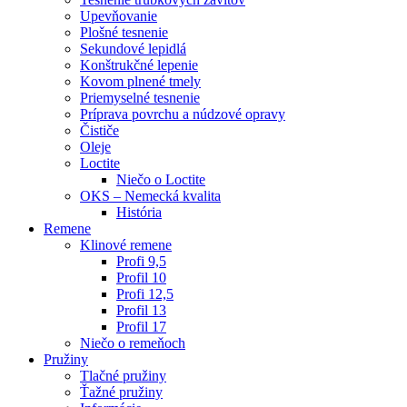
Upevňovanie
Plošné tesnenie
Sekundové lepidlá
Konštrukčné lepenie
Kovom plnené tmely
Priemyselné tesnenie
Príprava povrchu a núdzové opravy
Čističe
Oleje
Loctite
Niečo o Loctite
OKS – Nemecká kvalita
História
Remene
Klinové remene
Profi 9,5
Profil 10
Profi 12,5
Profil 13
Profil 17
Niečo o remeňoch
Pružiny
Tlačné pružiny
Ťažné pružiny