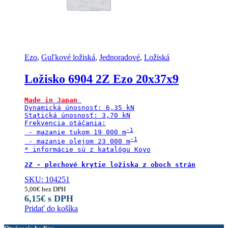
Ezo
,
Guľkové ložiská
,
Jednoradové
,
Ložiská
Ložisko 6904 2Z Ezo 20x37x9
Made in Japan
Dynamická únosnosť: 6,35 kN

Statická únosnosť: 3,70 kN

Frekvencia otáčania:

 - mazanie tukom 19 000 m
 - mazanie olejom 23 000 m
* informácie sú z katalógu Koyo

2Z - plechové krytie ložiska z oboch strán
SKU: 104251
5,00
€
bez DPH
6,15
€
s DPH
Pridať do košíka