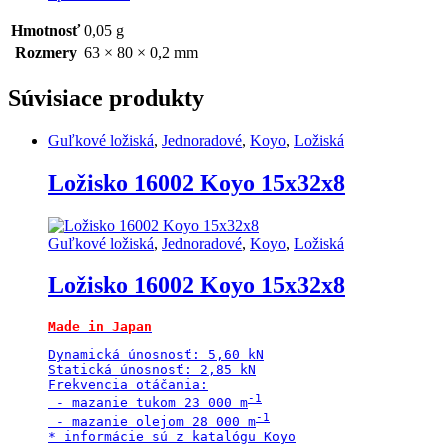
Hmotnosť
0,05 g
Rozmery
63 × 80 × 0,2 mm
Súvisiace produkty
Guľkové ložiská
,
Jednoradové
,
Koyo
,
Ložiská
Ložisko 16002 Koyo 15x32x8
Guľkové ložiská
,
Jednoradové
,
Koyo
,
Ložiská
Ložisko 16002 Koyo 15x32x8
Made in Japan
Dynamická únosnosť: 5,60 kN

Statická únosnosť: 2,85 kN

Frekvencia otáčania:

 - mazanie tukom 23 000 m
 - mazanie olejom 28 000 m
* informácie sú z katalógu Koyo