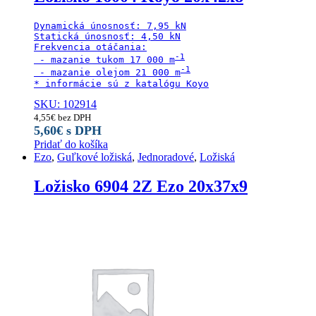
Dynamická únosnosť: 7,95 kN

Statická únosnosť: 4,50 kN

Frekvencia otáčania:

 - mazanie tukom 17 000 m
 - mazanie olejom 21 000 m
* informácie sú z katalógu Koyo
SKU: 102914
4,55
€
bez DPH
5,60
€
s DPH
Pridať do košíka
Ezo
,
Guľkové ložiská
,
Jednoradové
,
Ložiská
Ložisko 6904 2Z Ezo 20x37x9