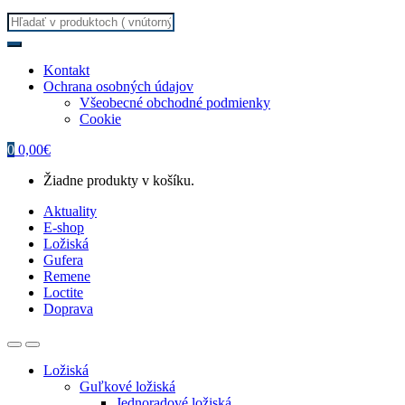
Search
for:
Kontakt
Ochrana osobných údajov
Všeobecné obchodné podmienky
Cookie
0
0,00
€
Žiadne produkty v košíku.
Aktuality
E-shop
Ložiská
Gufera
Remene
Loctite
Doprava
Ložiská
Guľkové ložiská
Jednoradové ložiská