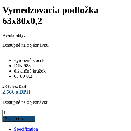
Vymedzovacia podložka
63x80x0,2
Availability:
Dostupné na objednávku
vyrobené z ocele
DIN 988
dištančný krúžok
63-80-0,2
2,08
€
bez DPH
2,56
€
s DPH
Dostupné na objednávku
Vymedzovacia
podložka
Pridať do košíka
63x80x0,2
quantity
Specification