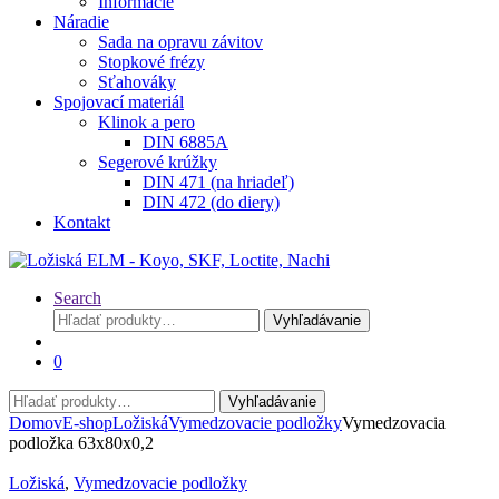
Informácie
Náradie
Sada na opravu závitov
Stopkové frézy
Sťahováky
Spojovací materiál
Klinok a pero
DIN 6885A
Segerové krúžky
DIN 471 (na hriadeľ)
DIN 472 (do diery)
Kontakt
Search
Hľadať:
Vyhľadávanie
0
Hľadať:
Vyhľadávanie
Domov
E-shop
Ložiská
Vymedzovacie podložky
Vymedzovacia
podložka 63x80x0,2
Ložiská
,
Vymedzovacie podložky