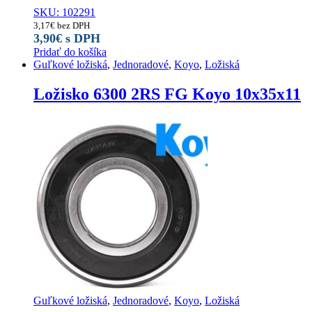
SKU: 102291
3,17
€
bez DPH
3,90
€
s DPH
Pridať do košíka
Guľkové ložiská
,
Jednoradové
,
Koyo
,
Ložiská
Ložisko 6300 2RS FG Koyo 10x35x11
Guľkové ložiská
,
Jednoradové
,
Koyo
,
Ložiská