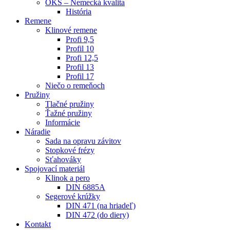
OKS – Nemecká kvalita
História
Remene
Klinové remene
Profi 9,5
Profil 10
Profi 12,5
Profil 13
Profil 17
Niečo o remeňoch
Pružiny
Tlačné pružiny
Ťažné pružiny
Informácie
Náradie
Sada na opravu závitov
Stopkové frézy
Sťahováky
Spojovací materiál
Klinok a pero
DIN 6885A
Segerové krúžky
DIN 471 (na hriadeľ)
DIN 472 (do diery)
Kontakt