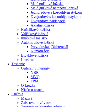
Malé guľkové ložiská
Malé guľkové nerezové ložiská
Jednoradové s kosouhlým stykom
Dvojradové s kosouhlým stykom
Dvojradové naklápacie
Axiálne ložiská
Kuželíkové ložiská
Valčekové ložiská
Ihličkové ložisko
Automobilové ložiská
Prevodovka | Diferenciál
Klimatizácia
Bicyklové ložiská
Lineárne
Tesnenie
Gufera / Simeringy
NBR
MVQ
FPM
O-krúžky
Niečo o tesneni
Chémia
Mazivá
Zaisťovanie závitov
Tesnenie trubkových závitov