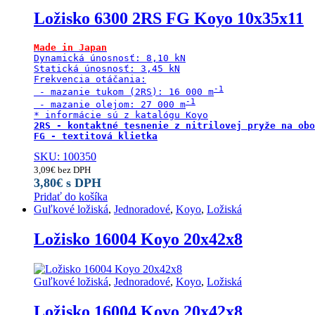
Ložisko 6300 2RS FG Koyo 10x35x11
Made in Japan
Dynamická únosnosť: 8,10 kN

Statická únosnosť: 3,45 kN

Frekvencia otáčania:

 - mazanie tukom (2RS): 16 000 m
 - mazanie olejom: 27 000 m
2RS - kontaktné tesnenie z nitrilovej pryže na obo
FG - textitová klietka
SKU: 100350
3,09
€
bez DPH
3,80
€
s DPH
Pridať do košíka
Guľkové ložiská
,
Jednoradové
,
Koyo
,
Ložiská
Ložisko 16004 Koyo 20x42x8
Guľkové ložiská
,
Jednoradové
,
Koyo
,
Ložiská
Ložisko 16004 Koyo 20x42x8