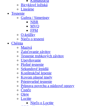
Klimatizácia
Bicyklové ložiská
Lineárne
Tesnenie
Gufera / Simeringy
NBR
MVQ
FPM
O-krúžky
Niečo o tesneni
Chémia
Mazivá
Zaisťovanie závitov
Tesnenie trubkových závitov
Upevňovanie
Plošné tesnenie
Sekundové lepidlá
Konštrukčné lepenie
Kovom plnené tmely
Priemyselné tesnenie
Príprava povrchu a núdzové opravy
Čističe
Oleje
Loctite
Niečo o Loctite