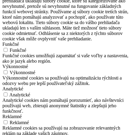
prehliadača ukladajú súbory cookie, ktoré sú kategorizované ako
nevyhnutné, pretože sú nevyhnutné na fungovanie základných
funkcií webovej stránky. Používame aj súbory cookie tretích strán,
ktoré nám pomáhajú analyzovať a pochopiť, ako používate túto
webovú lokalitu. Tieto súbory cookie sa do vášho prehliadača
ukladajú len s vaším súhlasom. Máte tiež možnosť tieto súbory
cookie odmietnuť. Odhlásenie sa z niektorých z týchto súborov
cookie však môže ovplyvniť vaše prehliadanie.
Funkčné
Funkčné
Funkčné cookies umožňujú zapamätať si vaše voľby a nastavenia,
ako je jazyk alebo región.
Výkonnostné
Výkonnostné
Výkonnostné cookies sa používajú na optimalizáciu rýchlosti a
odozvy webu pre lepší používateľský zážitok.
Analytické
Analytické
Analytické cookies nám pomáhajú porozumieť, ako návštevníci
používajú web, zbierajú anonymné štatistiky a zlepšujú jeho
funkčnosť.
Reklamné
Reklamné
Reklamné cookies sa používajú na zobrazovanie relevantných
reklám na základe vašich záujmov.