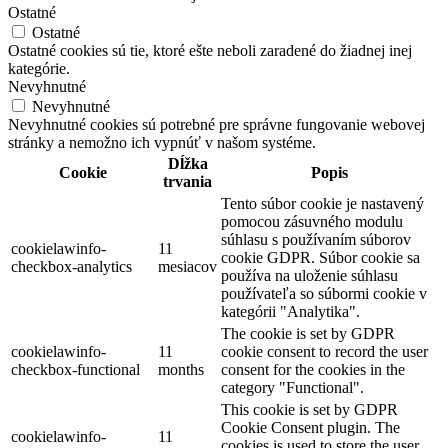
Ostatné
Ostatné
Ostatné cookies sú tie, ktoré ešte neboli zaradené do žiadnej inej
kategórie.
Nevyhnutné
Nevyhnutné
Nevyhnutné cookies sú potrebné pre správne fungovanie webovej
stránky a nemožno ich vypnúť v našom systéme.
Dĺžka
Cookie
Popis
trvania
Tento súbor cookie je nastavený
pomocou zásuvného modulu
súhlasu s používaním súborov
cookielawinfo-
11
cookie GDPR. Súbor cookie sa
checkbox-analytics
mesiacov
používa na uloženie súhlasu
používateľa so súbormi cookie v
kategórii "Analytika".
The cookie is set by GDPR
cookielawinfo-
11
cookie consent to record the user
checkbox-functional
months
consent for the cookies in the
category "Functional".
This cookie is set by GDPR
Cookie Consent plugin. The
cookielawinfo-
11
cookies is used to store the user