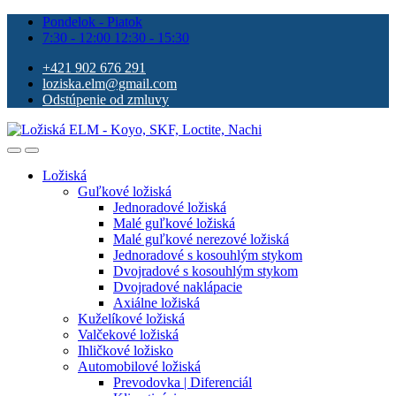
Pondelok - Piatok
7:30 - 12:00 12:30 - 15:30
+421 902 676 291
loziska.elm@gmail.com
Odstúpenie od zmluvy
Ložiská
Guľkové ložiská
Jednoradové ložiská
Malé guľkové ložiská
Malé guľkové nerezové ložiská
Jednoradové s kosouhlým stykom
Dvojradové s kosouhlým stykom
Dvojradové naklápacie
Axiálne ložiská
Kuželíkové ložiská
Valčekové ložiská
Ihličkové ložisko
Automobilové ložiská
Prevodovka | Diferenciál