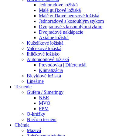
Jednoradové ložiská
Malé guľkové ložiská
Malé guľkové nerezové ložiská
Jednoradové s kosouhlým stykom
Dvojradové s kosouhlým stykom
Dvojradové naklápacie
Axiálne ložiská
Kuželíkové ložiská
Valčekové ložiská
Ihličkové ložisko
Automobilové ložiská
Prevodovka | Diferenciál
Klimatizácia
Bicyklové ložiská
Lineárne
Tesnenie
Gufera / Simeringy
NBR
MVQ
FPM
O-krúžky
Niečo o tesneni
Chémia
Mazivá
Zaisťovanie závitov