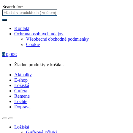
Search for:
Kontakt
Ochrana osobných údajov
Všeobecné obchodné podmienky
Cookie
0
0,00
€
Žiadne produkty v košíku.
Aktuality
E-shop
Ložiská
Gufera
Remene
Loctite
Doprava
Ložiská
Guľkové ložiská