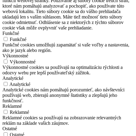
funkcií webovej stránky. Používame aj súbory cookie tretích strán,
ktoré nám pomáhajú analyzovať a pochopiť, ako používate túto
webovú lokalitu. Tieto súbory cookie sa do vášho prehliadača
ukladajú len s vaším súhlasom. Máte tiež možnosť tieto súbory
cookie odmietnuť. Odhlásenie sa z niektorých z týchto súborov
cookie však môže ovplyvniť vaše prehliadanie.
Funkčné
Funkčné
Funkčné cookies umožňujú zapamätať si vaše voľby a nastavenia,
ako je jazyk alebo región.
Výkonnostné
Výkonnostné
Výkonnostné cookies sa používajú na optimalizáciu rýchlosti a
odozvy webu pre lepší používateľský zážitok.
Analytické
Analytické
Analytické cookies nám pomáhajú porozumieť, ako návštevníci
používajú web, zbierajú anonymné štatistiky a zlepšujú jeho
funkčnosť.
Reklamné
Reklamné
Reklamné cookies sa používajú na zobrazovanie relevantných
reklám na základe vašich záujmov.
Ostatné
Ostatné