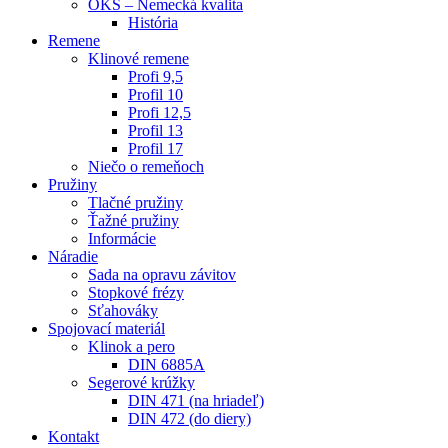
OKS – Nemecká kvalita
História
Remene
Klinové remene
Profi 9,5
Profil 10
Profi 12,5
Profil 13
Profil 17
Niečo o remeňoch
Pružiny
Tlačné pružiny
Ťažné pružiny
Informácie
Náradie
Sada na opravu závitov
Stopkové frézy
Sťahováky
Spojovací materiál
Klinok a pero
DIN 6885A
Segerové krúžky
DIN 471 (na hriadeľ)
DIN 472 (do diery)
Kontakt