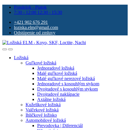
Pondelok - Piatok
7:30 - 12:00 12:30 - 15:30
+421 902 676 291
loziska.elm@gmail.com
Odstúpenie od zmluvy
Ložiská
Guľkové ložiská
Jednoradové ložiská
Malé guľkové ložiská
Malé guľkové nerezové ložiská
Jednoradové s kosouhlým stykom
Dvojradové s kosouhlým stykom
Dvojradové naklápacie
Axiálne ložiská
Kuželíkové ložiská
Valčekové ložiská
Ihličkové ložisko
Automobilové ložiská
Prevodovka | Diferenciál