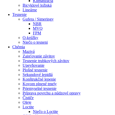
Klimatizácia
Bicyklové ložiská
Lineárne
Tesnenie
Gufera / Simeringy
NBR
MVQ
FPM
O-krúžky
Niečo o tesneni
Chémia
Mazivá
Zaisťovanie závitov
Tesnenie trubkových závitov
Upevňovanie
Plošné tesnenie
Sekundové lepidlá
Konštrukčné lepenie
Kovom plnené tmely
Priemyselné tesnenie
Príprava povrchu a núdzové opravy
Čističe
Oleje
Loctite
Niečo o Loctite