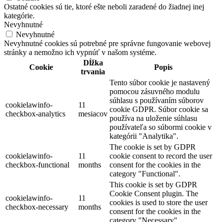
Ostatné cookies sú tie, ktoré ešte neboli zaradené do žiadnej inej
kategórie.
Nevyhnutné
Nevyhnutné
Nevyhnutné cookies sú potrebné pre správne fungovanie webovej
stránky a nemožno ich vypnúť v našom systéme.
Dĺžka
Cookie
Popis
trvania
Tento súbor cookie je nastavený
pomocou zásuvného modulu
súhlasu s používaním súborov
cookielawinfo-
11
cookie GDPR. Súbor cookie sa
checkbox-analytics
mesiacov
používa na uloženie súhlasu
používateľa so súbormi cookie v
kategórii "Analytika".
The cookie is set by GDPR
cookielawinfo-
11
cookie consent to record the user
checkbox-functional
months
consent for the cookies in the
category "Functional".
This cookie is set by GDPR
Cookie Consent plugin. The
cookielawinfo-
11
cookies is used to store the user
checkbox-necessary
months
consent for the cookies in the
category "Necessary".