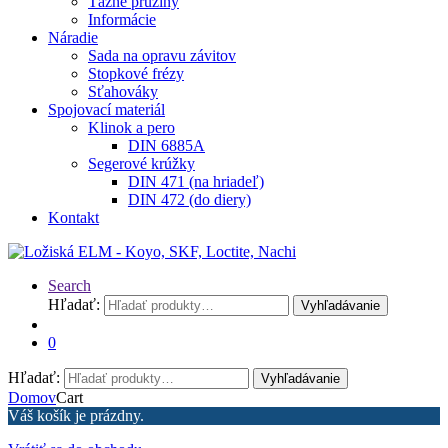
Ťažné pružiny
Informácie
Náradie
Sada na opravu závitov
Stopkové frézy
Sťahováky
Spojovací materiál
Klinok a pero
DIN 6885A
Segerové krúžky
DIN 471 (na hriadeľ)
DIN 472 (do diery)
Kontakt
Search
Hľadať:
Vyhľadávanie
0
Hľadať:
Vyhľadávanie
Domov
Cart
Váš košík je prázdny.