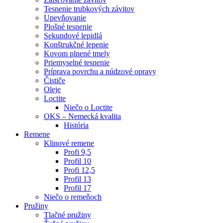
Tesnenie trubkových závitov
Upevňovanie
Plošné tesnenie
Sekundové lepidlá
Konštrukčné lepenie
Kovom plnené tmely
Priemyselné tesnenie
Príprava povrchu a núdzové opravy
Čističe
Oleje
Loctite
Niečo o Loctite
OKS – Nemecká kvalita
História
Remene
Klinové remene
Profi 9,5
Profil 10
Profi 12,5
Profil 13
Profil 17
Niečo o remeňoch
Pružiny
Tlačné pružiny