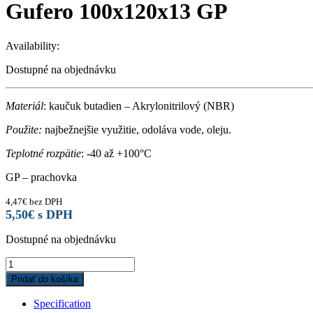
Gufero 100x120x13 GP
Availability:
Dostupné na objednávku
Materiál
: kaučuk butadien – Akrylonitrilový (NBR)
Použite:
najbežnejšie využitie, odoláva vode, oleju.
Teplotné rozpätie
: -40 až +100°C
GP – prachovka
4,47
€
bez DPH
5,50
€
s DPH
Dostupné na objednávku
Gufero
100x120x13
Pridať do košíka
GP
quantity
Specification