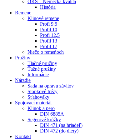
OKS – Nemecká kvalita
História
Remene
Klinové remene
Profi 9,5
Profil 10
Profi 12,5
Profil 13
Profil 17
Niečo o remeňoch
Pružiny
Tlačné pružiny
Ťažné pružiny
Informácie
Náradie
Sada na opravu závitov
Stopkové frézy
Sťahováky
Spojovací materiál
Klinok a pero
DIN 6885A
Segerové krúžky
DIN 471 (na hriadeľ)
DIN 472 (do diery)
Kontakt