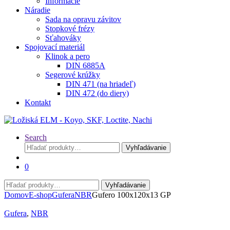
Informácie
Náradie
Sada na opravu závitov
Stopkové frézy
Sťahováky
Spojovací materiál
Klinok a pero
DIN 6885A
Segerové krúžky
DIN 471 (na hriadeľ)
DIN 472 (do diery)
Kontakt
Search
Hľadať:
Vyhľadávanie
0
Hľadať:
Vyhľadávanie
Domov
E-shop
Gufera
NBR
Gufero 100x120x13 GP
Gufera
,
NBR