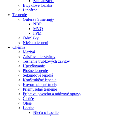
Klimatizácia
Bicyklové ložiská
Lineárne
Tesnenie
Gufera / Simeringy
NBR
MVQ
FPM
O-krúžky
Niečo o tesneni
Chémia
Mazivá
Zaisťovanie závitov
Tesnenie trubkových závitov
Upevňovanie
Plošné tesnenie
Sekundové lepidlá
Konštrukčné lepenie
Kovom plnené tmely
Priemyselné tesnenie
Príprava povrchu a núdzové opravy
Čističe
Oleje
Loctite
Niečo o Loctite