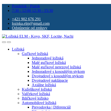
Pondelok - Piatok
7:30 - 12:00 12:30 - 15:30
+421 902 676 291
loziska.elm@gmail.com
Odstúpenie od zmluvy
Ložiská
Guľkové ložiská
Jednoradové ložiská
Malé guľkové ložiská
Malé guľkové nerezové ložiská
Jednoradové s kosouhlým stykom
Dvojradové s kosouhlým stykom
Dvojradové naklápacie
Axiálne ložiská
Kuželíkové ložiská
Valčekové ložiská
Ihličkové ložisko
Automobilové ložiská
Prevodovka | Diferenciál