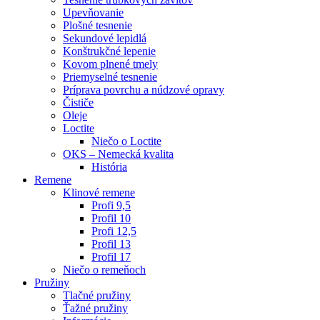
Upevňovanie
Plošné tesnenie
Sekundové lepidlá
Konštrukčné lepenie
Kovom plnené tmely
Priemyselné tesnenie
Príprava povrchu a núdzové opravy
Čističe
Oleje
Loctite
Niečo o Loctite
OKS – Nemecká kvalita
História
Remene
Klinové remene
Profi 9,5
Profil 10
Profi 12,5
Profil 13
Profil 17
Niečo o remeňoch
Pružiny
Tlačné pružiny
Ťažné pružiny