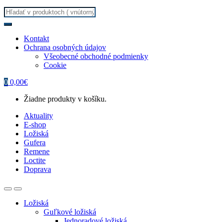
Search
for:
Kontakt
Ochrana osobných údajov
Všeobecné obchodné podmienky
Cookie
0
0,00
€
Žiadne produkty v košíku.
Aktuality
E-shop
Ložiská
Gufera
Remene
Loctite
Doprava
Ložiská
Guľkové ložiská
Jednoradové ložiská