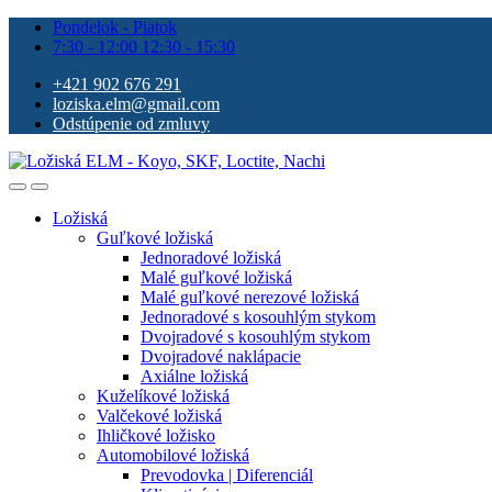
Pondelok - Piatok
7:30 - 12:00 12:30 - 15:30
+421 902 676 291
loziska.elm@gmail.com
Odstúpenie od zmluvy
Ložiská
Guľkové ložiská
Jednoradové ložiská
Malé guľkové ložiská
Malé guľkové nerezové ložiská
Jednoradové s kosouhlým stykom
Dvojradové s kosouhlým stykom
Dvojradové naklápacie
Axiálne ložiská
Kuželíkové ložiská
Valčekové ložiská
Ihličkové ložisko
Automobilové ložiská
Prevodovka | Diferenciál