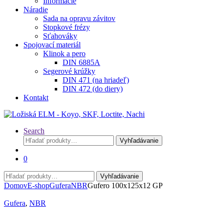
Informácie
Náradie
Sada na opravu závitov
Stopkové frézy
Sťahováky
Spojovací materiál
Klinok a pero
DIN 6885A
Segerové krúžky
DIN 471 (na hriadeľ)
DIN 472 (do diery)
Kontakt
Search
Hľadať:
Vyhľadávanie
0
Hľadať:
Vyhľadávanie
Domov
E-shop
Gufera
NBR
Gufero 100x125x12 GP
Gufera
,
NBR