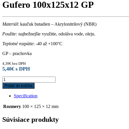
Gufero 100x125x12 GP
Materiál
: kaučuk butadien – Akrylonitrilový (NBR)
Použite:
najbežnejšie využitie, odoláva vode, oleju.
Teplotné rozpätie
: -40 až +100°C
GP – prachovka
4,39
€
bez DPH
5,40
€
s DPH
Gufero
100x125x12
Pridať do košíka
GP
quantity
Specification
Rozmery
100 × 125 × 12 mm
Súvisiace produkty