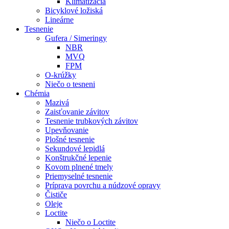
Klimatizácia
Bicyklové ložiská
Lineárne
Tesnenie
Gufera / Simeringy
NBR
MVQ
FPM
O-krúžky
Niečo o tesneni
Chémia
Mazivá
Zaisťovanie závitov
Tesnenie trubkových závitov
Upevňovanie
Plošné tesnenie
Sekundové lepidlá
Konštrukčné lepenie
Kovom plnené tmely
Priemyselné tesnenie
Príprava povrchu a núdzové opravy
Čističe
Oleje
Loctite
Niečo o Loctite