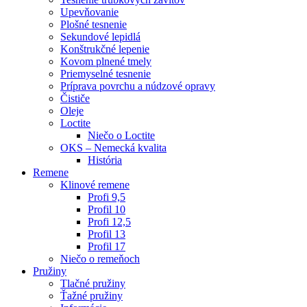
Upevňovanie
Plošné tesnenie
Sekundové lepidlá
Konštrukčné lepenie
Kovom plnené tmely
Priemyselné tesnenie
Príprava povrchu a núdzové opravy
Čističe
Oleje
Loctite
Niečo o Loctite
OKS – Nemecká kvalita
História
Remene
Klinové remene
Profi 9,5
Profil 10
Profi 12,5
Profil 13
Profil 17
Niečo o remeňoch
Pružiny
Tlačné pružiny
Ťažné pružiny