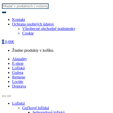
Search
for:
Kontakt
Ochrana osobných údajov
Všeobecné obchodné podmienky
Cookie
0
0,00
€
Žiadne produkty v košíku.
Aktuality
E-shop
Ložiská
Gufera
Remene
Loctite
Doprava
Ložiská
Guľkové ložiská
Jednoradové ložiská