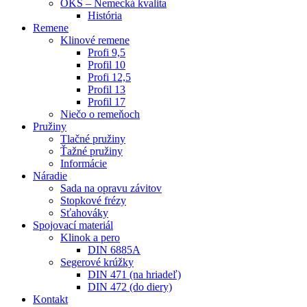
OKS – Nemecká kvalita
História
Remene
Klinové remene
Profi 9,5
Profil 10
Profi 12,5
Profil 13
Profil 17
Niečo o remeňoch
Pružiny
Tlačné pružiny
Ťažné pružiny
Informácie
Náradie
Sada na opravu závitov
Stopkové frézy
Sťahováky
Spojovací materiál
Klinok a pero
DIN 6885A
Segerové krúžky
DIN 471 (na hriadeľ)
DIN 472 (do diery)
Kontakt