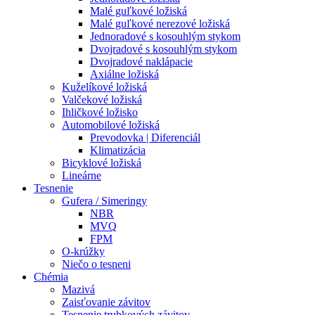
Malé guľkové ložiská
Malé guľkové nerezové ložiská
Jednoradové s kosouhlým stykom
Dvojradové s kosouhlým stykom
Dvojradové naklápacie
Axiálne ložiská
Kuželíkové ložiská
Valčekové ložiská
Ihličkové ložisko
Automobilové ložiská
Prevodovka | Diferenciál
Klimatizácia
Bicyklové ložiská
Lineárne
Tesnenie
Gufera / Simeringy
NBR
MVQ
FPM
O-krúžky
Niečo o tesneni
Chémia
Mazivá
Zaisťovanie závitov
Tesnenie trubkových závitov