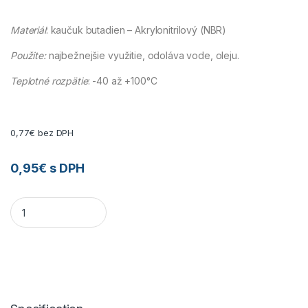
Materiál
: kaučuk butadien – Akrylonitrilový (NBR)
Použite:
najbežnejšie využitie, odoláva vode, oleju.
Teplotné rozpätie
: -40 až +100°C
0,77
€
bez DPH
0,95
€
s DPH
Gufero 11x22x7 quantity