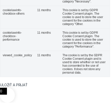
category "Necessary".
cookielawinfo-
11 months
This cookie is set by GDPR
checkbox-others
Cookie Consent plugin. The
cookie is used to store the user
consent for the cookies in the
category "Other.
cookielawinfo-
11 months
This cookie is set by GDPR
checkbox-
Cookie Consent plugin. The
performance
cookie is used to store the user
consent for the cookies in the
category "Performance".
viewed_cookie_policy
11 months
The cookie is set by the GDPR
Cookie Consent plugin and is
used to store whether or not user
has consented to the use of
cookies. It does not store any
personal data.
ULOŽIŤ A PRIJAŤ
0