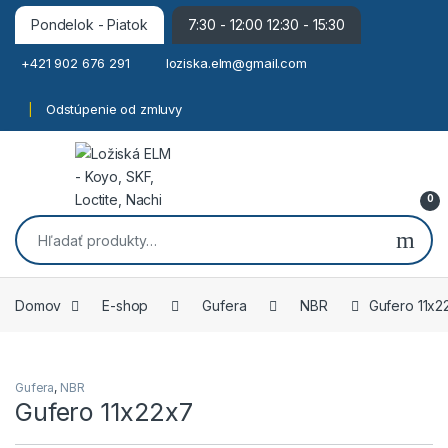
Pondelok - Piatok
7:30 - 12:00 12:30 - 15:30
+421 902 676 291
loziska.elm@gmail.com
Odstúpenie od zmluvy
0
Hľadať:
Domov
E-shop
Gufera
NBR
Gufero 11x2
Gufera
,
NBR
Gufero 11x22x7