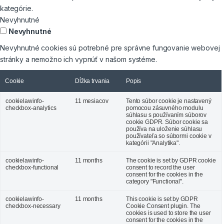
kategórie.
Nevyhnutné
Nevyhnutné
Nevyhnutné cookies sú potrebné pre správne fungovanie webovej
stránky a nemožno ich vypnúť v našom systéme.
Cookie
Dĺžka trvania
Popis
cookielawinfo-
11 mesiacov
Tento súbor cookie je nastavený
checkbox-analytics
pomocou zásuvného modulu
súhlasu s používaním súborov
cookie GDPR. Súbor cookie sa
používa na uloženie súhlasu
používateľa so súbormi cookie v
kategórii "Analytika".
cookielawinfo-
11 months
The cookie is set by GDPR cookie
checkbox-functional
consent to record the user
consent for the cookies in the
category "Functional".
cookielawinfo-
11 months
This cookie is set by GDPR
checkbox-necessary
Cookie Consent plugin. The
cookies is used to store the user
consent for the cookies in the