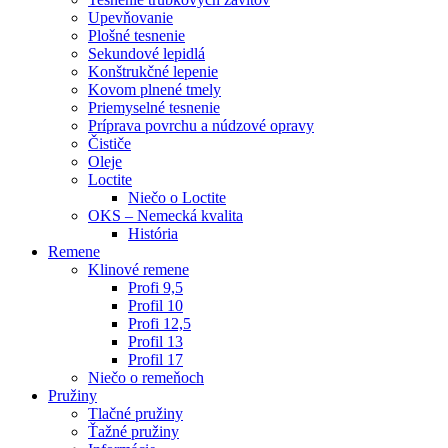
Upevňovanie
Plošné tesnenie
Sekundové lepidlá
Konštrukčné lepenie
Kovom plnené tmely
Priemyselné tesnenie
Príprava povrchu a núdzové opravy
Čističe
Oleje
Loctite
Niečo o Loctite
OKS – Nemecká kvalita
História
Remene
Klinové remene
Profi 9,5
Profil 10
Profi 12,5
Profil 13
Profil 17
Niečo o remeňoch
Pružiny
Tlačné pružiny
Ťažné pružiny