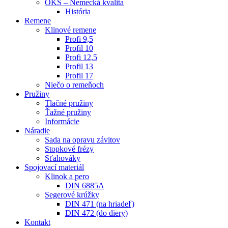
OKS – Nemecká kvalita
História
Remene
Klinové remene
Profi 9,5
Profil 10
Profi 12,5
Profil 13
Profil 17
Niečo o remeňoch
Pružiny
Tlačné pružiny
Ťažné pružiny
Informácie
Náradie
Sada na opravu závitov
Stopkové frézy
Sťahováky
Spojovací materiál
Klinok a pero
DIN 6885A
Segerové krúžky
DIN 471 (na hriadeľ)
DIN 472 (do diery)
Kontakt