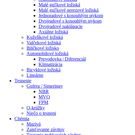
Malé guľkové ložiská
Malé guľkové nerezové ložiská
Jednoradové s kosouhlým stykom
Dvojradové s kosouhlým stykom
Dvojradové naklápacie
Axiálne ložiská
Kuželíkové ložiská
Valčekové ložiská
Ihličkové ložisko
Automobilové ložiská
Prevodovka | Diferenciál
Klimatizácia
Bicyklové ložiská
Lineárne
Tesnenie
Gufera / Simeringy
NBR
MVQ
FPM
O-krúžky
Niečo o tesneni
Chémia
Mazivá
Zaisťovanie závitov
Tesnenie trubkových závitov