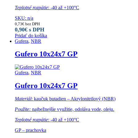
Teplotné rozpätie
: -40 až +100°C
SKU: n/a
0,73
€
bez DPH
0,90
€
s DPH
Pridať do košíka
Gufera
,
NBR
Gufero 10x24x7 GP
Gufera
,
NBR
Gufero 10x24x7 GP
Materiál
: kaučuk butadien – Akrylonitrilový (NBR)
Použite:
najbežnejšie využitie, odoláva vode, oleju.
Teplotné rozpätie
: -40 až +100°C
GP – prachovka