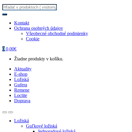
Search
for:
Kontakt
Ochrana osobných údajov
Všeobecné obchodné podmienky
Cookie
0
0,00
€
Žiadne produkty v košíku.
Aktuality
E-shop
Ložiská
Gufera
Remene
Loctite
Doprava
Ložiská
Guľkové ložiská
Jednoradové ložiská