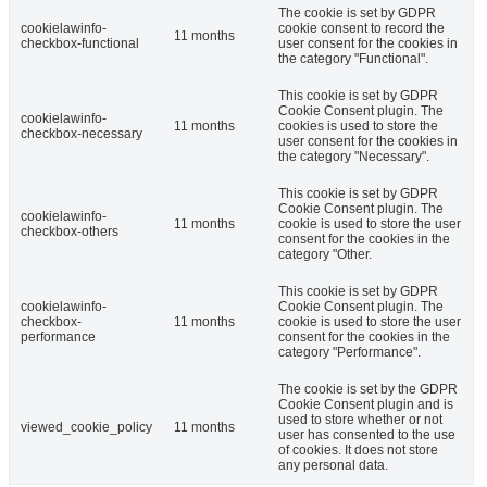
The cookie is set by GDPR
cookielawinfo-
cookie consent to record the
11 months
checkbox-functional
user consent for the cookies in
the category "Functional".
This cookie is set by GDPR
Cookie Consent plugin. The
cookielawinfo-
11 months
cookies is used to store the
checkbox-necessary
user consent for the cookies in
the category "Necessary".
This cookie is set by GDPR
Cookie Consent plugin. The
cookielawinfo-
11 months
cookie is used to store the user
checkbox-others
consent for the cookies in the
category "Other.
This cookie is set by GDPR
cookielawinfo-
Cookie Consent plugin. The
checkbox-
11 months
cookie is used to store the user
performance
consent for the cookies in the
category "Performance".
The cookie is set by the GDPR
Cookie Consent plugin and is
used to store whether or not
viewed_cookie_policy
11 months
user has consented to the use
of cookies. It does not store
any personal data.