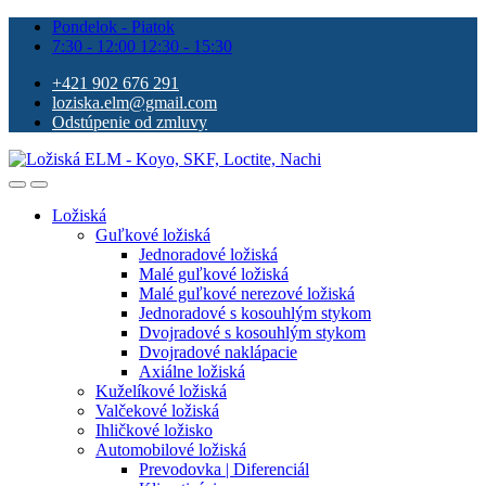
Pondelok - Piatok
7:30 - 12:00 12:30 - 15:30
+421 902 676 291
loziska.elm@gmail.com
Odstúpenie od zmluvy
Ložiská
Guľkové ložiská
Jednoradové ložiská
Malé guľkové ložiská
Malé guľkové nerezové ložiská
Jednoradové s kosouhlým stykom
Dvojradové s kosouhlým stykom
Dvojradové naklápacie
Axiálne ložiská
Kuželíkové ložiská
Valčekové ložiská
Ihličkové ložisko
Automobilové ložiská
Prevodovka | Diferenciál