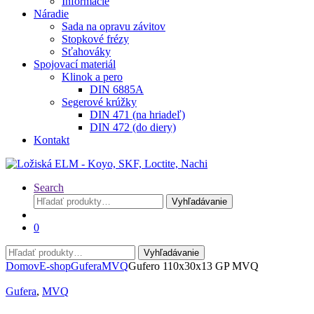
Informácie
Náradie
Sada na opravu závitov
Stopkové frézy
Sťahováky
Spojovací materiál
Klinok a pero
DIN 6885A
Segerové krúžky
DIN 471 (na hriadeľ)
DIN 472 (do diery)
Kontakt
Search
Hľadať:
Vyhľadávanie
0
Hľadať:
Vyhľadávanie
Domov
E-shop
Gufera
MVQ
Gufero 110x30x13 GP MVQ
Gufera
,
MVQ