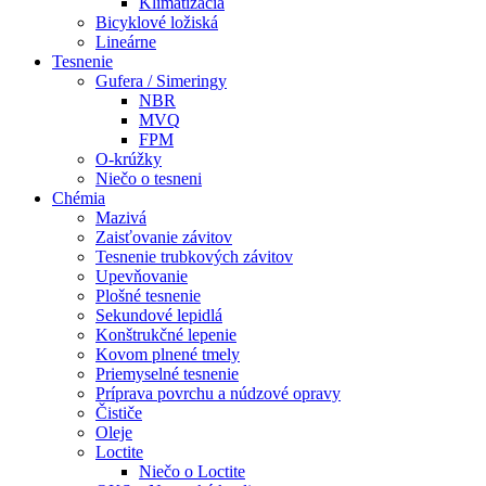
Klimatizácia
Bicyklové ložiská
Lineárne
Tesnenie
Gufera / Simeringy
NBR
MVQ
FPM
O-krúžky
Niečo o tesneni
Chémia
Mazivá
Zaisťovanie závitov
Tesnenie trubkových závitov
Upevňovanie
Plošné tesnenie
Sekundové lepidlá
Konštrukčné lepenie
Kovom plnené tmely
Priemyselné tesnenie
Príprava povrchu a núdzové opravy
Čističe
Oleje
Loctite
Niečo o Loctite