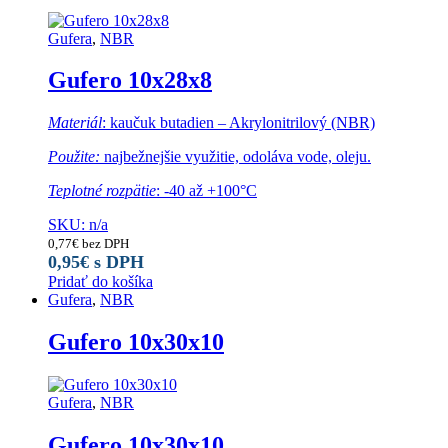
Gufera
,
NBR
Gufero 10x28x8
Materiál
: kaučuk butadien – Akrylonitrilový (NBR)
Použite:
najbežnejšie využitie, odoláva vode, oleju.
Teplotné rozpätie
: -40 až +100°C
SKU: n/a
0,77
€
bez DPH
0,95
€
s DPH
Pridať do košíka
Gufera
,
NBR
Gufero 10x30x10
Gufera
,
NBR
Gufero 10x30x10