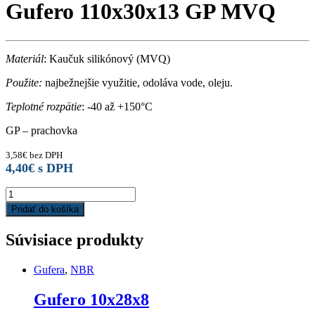
Gufero 110x30x13 GP MVQ
Materiál
: Kaučuk silikónový (MVQ)
Použite:
najbežnejšie využitie, odoláva vode, oleju.
Teplotné rozpätie
: -40 až +150°C
GP – prachovka
3,58
€
bez DPH
4,40
€
s DPH
Gufero
110x30x13
Pridať do košíka
GP
MVQ
Súvisiace produkty
quantity
Gufera
,
NBR
Gufero 10x28x8