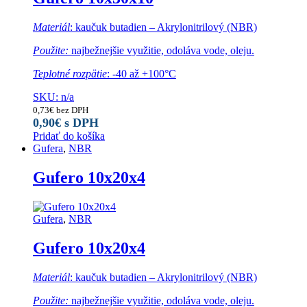
Materiál
: kaučuk butadien – Akrylonitrilový (NBR)
Použite:
najbežnejšie využitie, odoláva vode, oleju.
Teplotné rozpätie
: -40 až +100°C
SKU: n/a
0,73
€
bez DPH
0,90
€
s DPH
Pridať do košíka
Gufera
,
NBR
Gufero 10x20x4
Gufera
,
NBR
Gufero 10x20x4
Materiál
: kaučuk butadien – Akrylonitrilový (NBR)
Použite:
najbežnejšie využitie, odoláva vode, oleju.