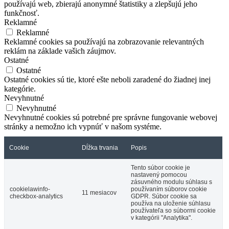
používajú web, zbierajú anonymné štatistiky a zlepšujú jeho
funkčnosť.
Reklamné
Reklamné
Reklamné cookies sa používajú na zobrazovanie relevantných
reklám na základe vašich záujmov.
Ostatné
Ostatné
Ostatné cookies sú tie, ktoré ešte neboli zaradené do žiadnej inej
kategórie.
Nevyhnutné
Nevyhnutné
Nevyhnutné cookies sú potrebné pre správne fungovanie webovej
stránky a nemožno ich vypnúť v našom systéme.
Cookie
Dĺžka trvania
Popis
Tento súbor cookie je
nastavený pomocou
zásuvného modulu súhlasu s
cookielawinfo-
používaním súborov cookie
11 mesiacov
checkbox-analytics
GDPR. Súbor cookie sa
používa na uloženie súhlasu
používateľa so súbormi cookie
v kategórii "Analytika".