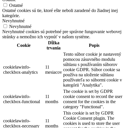
Ostatné
Ostatné cookies sú tie, ktoré ešte neboli zaradené do žiadnej inej
kategórie.
Nevyhnutné
Nevyhnutné
Nevyhnutné cookies sú potrebné pre správne fungovanie webovej
stránky a nemožno ich vypnúť v našom systéme.
Dĺžka
Cookie
Popis
trvania
Tento súbor cookie je nastavený
pomocou zásuvného modulu
súhlasu s používaním súborov
cookielawinfo-
11
cookie GDPR. Súbor cookie sa
checkbox-analytics
mesiacov
používa na uloženie súhlasu
používateľa so súbormi cookie v
kategórii "Analytika".
The cookie is set by GDPR
cookielawinfo-
11
cookie consent to record the user
checkbox-functional
months
consent for the cookies in the
category "Functional".
This cookie is set by GDPR
Cookie Consent plugin. The
cookielawinfo-
11
cookies is used to store the user
checkbox-necessary
months