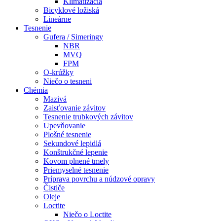
Klimatizácia
Bicyklové ložiská
Lineárne
Tesnenie
Gufera / Simeringy
NBR
MVQ
FPM
O-krúžky
Niečo o tesneni
Chémia
Mazivá
Zaisťovanie závitov
Tesnenie trubkových závitov
Upevňovanie
Plošné tesnenie
Sekundové lepidlá
Konštrukčné lepenie
Kovom plnené tmely
Priemyselné tesnenie
Príprava povrchu a núdzové opravy
Čističe
Oleje
Loctite
Niečo o Loctite