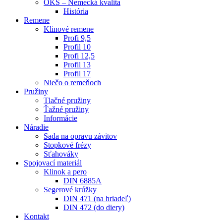
OKS – Nemecká kvalita
História
Remene
Klinové remene
Profi 9,5
Profil 10
Profi 12,5
Profil 13
Profil 17
Niečo o remeňoch
Pružiny
Tlačné pružiny
Ťažné pružiny
Informácie
Náradie
Sada na opravu závitov
Stopkové frézy
Sťahováky
Spojovací materiál
Klinok a pero
DIN 6885A
Segerové krúžky
DIN 471 (na hriadeľ)
DIN 472 (do diery)
Kontakt