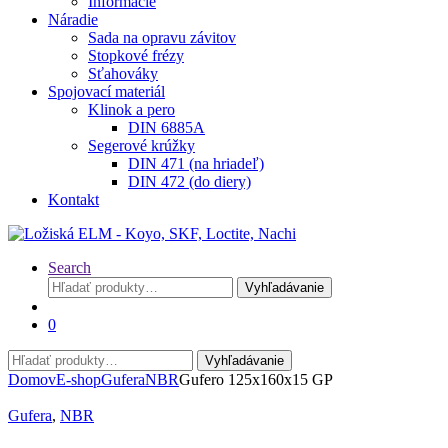
Informácie
Náradie
Sada na opravu závitov
Stopkové frézy
Sťahováky
Spojovací materiál
Klinok a pero
DIN 6885A
Segerové krúžky
DIN 471 (na hriadeľ)
DIN 472 (do diery)
Kontakt
Search
Hľadať:
Vyhľadávanie
0
Hľadať:
Vyhľadávanie
Domov
E-shop
Gufera
NBR
Gufero 125x160x15 GP
Gufera
,
NBR