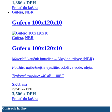
1,38
€
s DPH
Pridať do košíka
Gufera
,
NBR
Gufero 100x120x10
Gufera
,
NBR
Gufero 100x120x10
Materiál
: kaučuk butadien – Akrylonitrilový (NBR)
Použite:
najbežnejšie využitie, odoláva vode, oleju.
Teplotné rozpätie
: -40 až +100°C
SKU: n/a
2,85
€
bez DPH
3,50
€
s DPH
Pridať do košíka
Otváracie hodiny