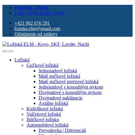
Pondelok - Piatok
7:30 - 12:00 12:30 - 15:30
+421 902 676 291
loziska.elm@gmail.com
Odstúpenie od zmluvy
Ložiská
Guľkové ložiská
Jednoradové ložiská
Malé guľkové ložiská
Malé guľkové nerezové ložiská
Jednoradové s kosouhlým stykom
Dvojradové s kosouhlým stykom
Dvojradové naklápacie
Axiálne ložiská
Kuželíkové ložiská
Valčekové ložiská
Ihličkové ložisko
Automobilové ložiská
Prevodovka | Diferenciál