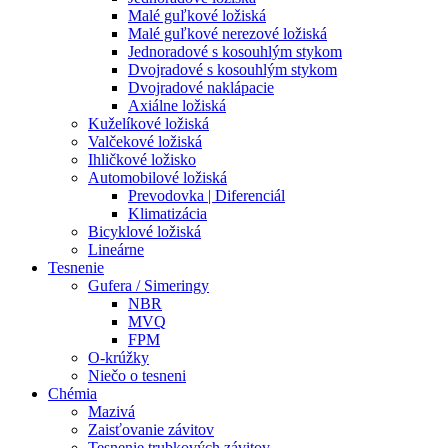
Malé guľkové ložiská
Malé guľkové nerezové ložiská
Jednoradové s kosouhlým stykom
Dvojradové s kosouhlým stykom
Dvojradové naklápacie
Axiálne ložiská
Kuželíkové ložiská
Valčekové ložiská
Ihličkové ložisko
Automobilové ložiská
Prevodovka | Diferenciál
Klimatizácia
Bicyklové ložiská
Lineárne
Tesnenie
Gufera / Simeringy
NBR
MVQ
FPM
O-krúžky
Niečo o tesneni
Chémia
Mazivá
Zaisťovanie závitov
Tesnenie trubkových závitov