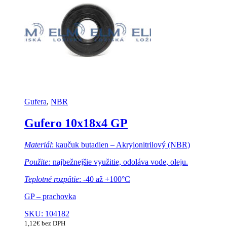
Gufera
,
NBR
Gufero 10x18x4 GP
Materiál
: kaučuk butadien – Akrylonitrilový (NBR)
Použite:
najbežnejšie využitie, odoláva vode, oleju.
Teplotné rozpätie
: -40 až +100°C
GP – prachovka
SKU: 104182
1,12
€
bez DPH