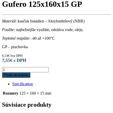
Gufero 125x160x15 GP
Materiál
: kaučuk butadien – Akrylonitrilový (NBR)
Použite:
najbežnejšie využitie, odoláva vode, oleju.
Teplotné rozpätie
: -40 až +100°C
GP – prachovka
6,14
€
bez DPH
7,55
€
s DPH
Gufero
125x160x15
Pridať do košíka
GP
quantity
Specification
Rozmery
125 × 160 × 15 mm
Súvisiace produkty