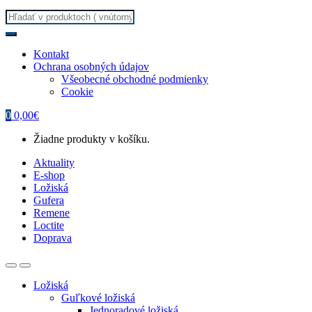
Search
for:
Kontakt
Ochrana osobných údajov
Všeobecné obchodné podmienky
Cookie
0
0,00
€
Žiadne produkty v košíku.
Aktuality
E-shop
Ložiská
Gufera
Remene
Loctite
Doprava
Ložiská
Guľkové ložiská
Jednoradové ložiská