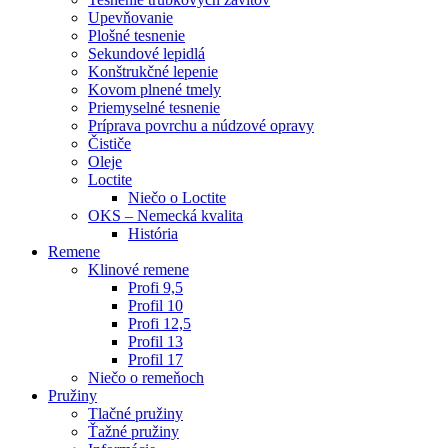
Upevňovanie
Plošné tesnenie
Sekundové lepidlá
Konštrukčné lepenie
Kovom plnené tmely
Priemyselné tesnenie
Príprava povrchu a núdzové opravy
Čističe
Oleje
Loctite
Niečo o Loctite
OKS – Nemecká kvalita
História
Remene
Klinové remene
Profi 9,5
Profil 10
Profi 12,5
Profil 13
Profil 17
Niečo o remeňoch
Pružiny
Tlačné pružiny
Ťažné pružiny