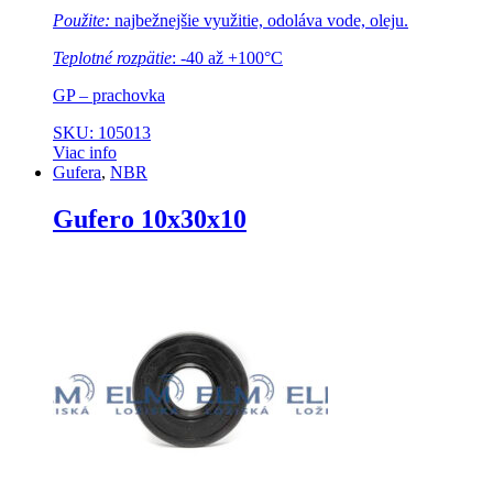
Použite:
najbežnejšie využitie, odoláva vode, oleju.
Teplotné rozpätie
: -40 až +100°C
GP – prachovka
SKU: 105013
Viac info
Gufera
,
NBR
Gufero 10x30x10