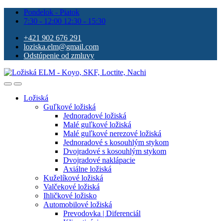
Pondelok - Piatok
7:30 - 12:00 12:30 - 15:30
+421 902 676 291
loziska.elm@gmail.com
Odstúpenie od zmluvy
Ložiská
Guľkové ložiská
Jednoradové ložiská
Malé guľkové ložiská
Malé guľkové nerezové ložiská
Jednoradové s kosouhlým stykom
Dvojradové s kosouhlým stykom
Dvojradové naklápacie
Axiálne ložiská
Kuželíkové ložiská
Valčekové ložiská
Ihličkové ložisko
Automobilové ložiská
Prevodovka | Diferenciál