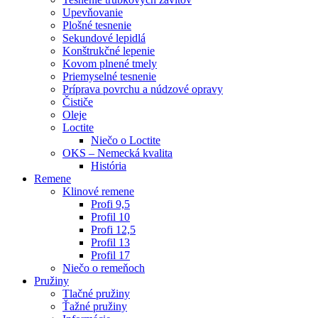
Upevňovanie
Plošné tesnenie
Sekundové lepidlá
Konštrukčné lepenie
Kovom plnené tmely
Priemyselné tesnenie
Príprava povrchu a núdzové opravy
Čističe
Oleje
Loctite
Niečo o Loctite
OKS – Nemecká kvalita
História
Remene
Klinové remene
Profi 9,5
Profil 10
Profi 12,5
Profil 13
Profil 17
Niečo o remeňoch
Pružiny
Tlačné pružiny
Ťažné pružiny