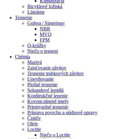
Klimatizácia
Bicyklové ložiská
Lineárne
Tesnenie
Gufera / Simeringy
NBR
MVQ
FPM
O-krúžky
Niečo o tesneni
Chémia
Mazivá
Zaisťovanie závitov
Tesnenie trubkových závitov
Upevňovanie
Plošné tesnenie
Sekundové lepidlá
Konštrukčné lepenie
Kovom plnené tmely
Priemyselné tesnenie
Príprava povrchu a núdzové opravy
Čističe
Oleje
Loctite
Niečo o Loctite