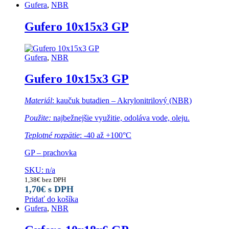
Gufera
,
NBR
Gufero 10x15x3 GP
Gufera
,
NBR
Gufero 10x15x3 GP
Materiál
: kaučuk butadien – Akrylonitrilový (NBR)
Použite:
najbežnejšie využitie, odoláva vode, oleju.
Teplotné rozpätie
: -40 až +100°C
GP – prachovka
SKU: n/a
1,38
€
bez DPH
1,70
€
s DPH
Pridať do košíka
Gufera
,
NBR