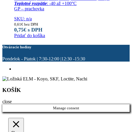
Teplotné rozpätie
: -40 až +100°C
GP – prachovka
SKU: n/a
0,61
€
bez DPH
0,75
€
s DPH
Pridať do košíka
Otváracie hodiny
Pondelok - Piatok | 7:30-12:00 |12:30 -15:30
KOŠÍK
close
Manage consent