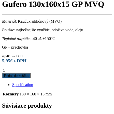
Gufero 130x160x15 GP MVQ
Materiál
: Kaučuk silikónový (MVQ)
Použite:
najbežnejšie využitie, odoláva vode, oleju.
Teplotné rozpätie
: -40 až +150°C
GP – prachovka
4,84
€
bez DPH
5,95
€
s DPH
Gufero
130x160x15
Pridať do košíka
GP
MVQ
Specification
quantity
Rozmery
130 × 160 × 15 mm
Súvisiace produkty