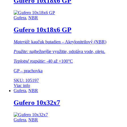
Gufero 10x18x6 GP
Gufera
,
NBR
Gufero 10x18x6 GP
Materiál
: kaučuk butadien – Akrylonitrilový (NBR)
Použite:
najbežnejšie využitie, odoláva vode, oleju.
Teplotné rozpätie
: -40 až +100°C
GP – prachovka
SKU: 105197
Viac info
Gufera
,
NBR
Gufero 10x32x7
Gufera
,
NBR