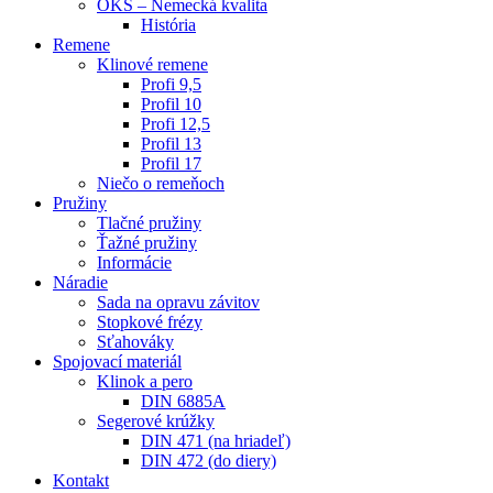
OKS – Nemecká kvalita
História
Remene
Klinové remene
Profi 9,5
Profil 10
Profi 12,5
Profil 13
Profil 17
Niečo o remeňoch
Pružiny
Tlačné pružiny
Ťažné pružiny
Informácie
Náradie
Sada na opravu závitov
Stopkové frézy
Sťahováky
Spojovací materiál
Klinok a pero
DIN 6885A
Segerové krúžky
DIN 471 (na hriadeľ)
DIN 472 (do diery)
Kontakt