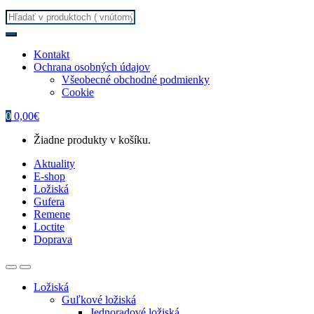
Search
for:
Kontakt
Ochrana osobných údajov
Všeobecné obchodné podmienky
Cookie
0
0,00
€
Žiadne produkty v košíku.
Aktuality
E-shop
Ložiská
Gufera
Remene
Loctite
Doprava
Ložiská
Guľkové ložiská
Jednoradové ložiská