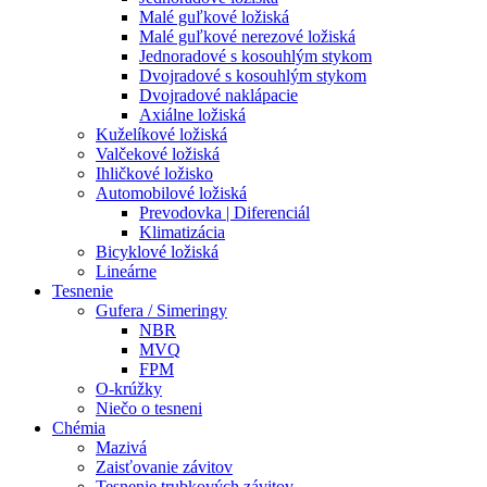
Malé guľkové ložiská
Malé guľkové nerezové ložiská
Jednoradové s kosouhlým stykom
Dvojradové s kosouhlým stykom
Dvojradové naklápacie
Axiálne ložiská
Kuželíkové ložiská
Valčekové ložiská
Ihličkové ložisko
Automobilové ložiská
Prevodovka | Diferenciál
Klimatizácia
Bicyklové ložiská
Lineárne
Tesnenie
Gufera / Simeringy
NBR
MVQ
FPM
O-krúžky
Niečo o tesneni
Chémia
Mazivá
Zaisťovanie závitov
Tesnenie trubkových závitov