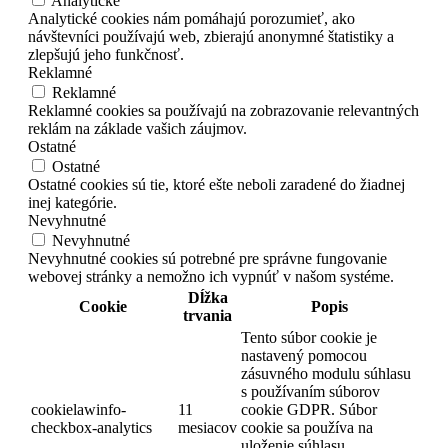
Analytické
Analytické cookies nám pomáhajú porozumieť, ako
návštevníci používajú web, zbierajú anonymné štatistiky a
zlepšujú jeho funkčnosť.
Reklamné
Reklamné
Reklamné cookies sa používajú na zobrazovanie relevantných
reklám na základe vašich záujmov.
Ostatné
Ostatné
Ostatné cookies sú tie, ktoré ešte neboli zaradené do žiadnej
inej kategórie.
Nevyhnutné
Nevyhnutné
Nevyhnutné cookies sú potrebné pre správne fungovanie
webovej stránky a nemožno ich vypnúť v našom systéme.
Dĺžka
Cookie
Popis
trvania
Tento súbor cookie je
nastavený pomocou
zásuvného modulu súhlasu
s používaním súborov
cookielawinfo-
11
cookie GDPR. Súbor
checkbox-analytics
mesiacov
cookie sa používa na
uloženie súhlasu