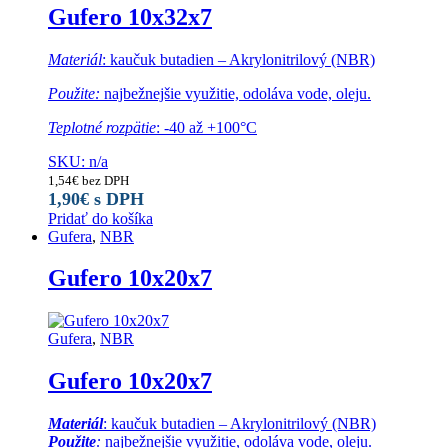
Gufero 10x32x7
Materiál
: kaučuk butadien – Akrylonitrilový (NBR)
Použite:
najbežnejšie využitie, odoláva vode, oleju.
Teplotné rozpätie
: -40 až +100°C
SKU: n/a
1,54
€
bez DPH
1,90
€
s DPH
Pridať do košíka
Gufera
,
NBR
Gufero 10x20x7
Gufera
,
NBR
Gufero 10x20x7
Materiál
: kaučuk butadien – Akrylonitrilový (NBR)
Použite
:
najbežnejšie využitie, odoláva vode, oleju.