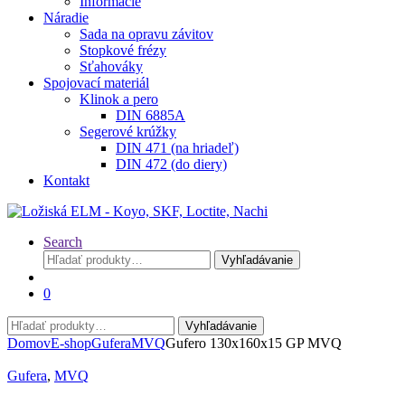
Informácie
Náradie
Sada na opravu závitov
Stopkové frézy
Sťahováky
Spojovací materiál
Klinok a pero
DIN 6885A
Segerové krúžky
DIN 471 (na hriadeľ)
DIN 472 (do diery)
Kontakt
Search
Hľadať:
Vyhľadávanie
0
Hľadať:
Vyhľadávanie
Domov
E-shop
Gufera
MVQ
Gufero 130x160x15 GP MVQ
Gufera
,
MVQ