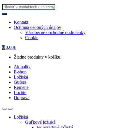
Search
for:
Kontakt
Ochrana osobných údajov
Všeobecné obchodné podmienky
Cookie
0
0,00
€
Žiadne produkty v košíku.
Aktuality
E-shop
Ložiská
Gufera
Remene
Loctite
Doprava
Ložiská
Guľkové ložiská
Jednoradové ložiská