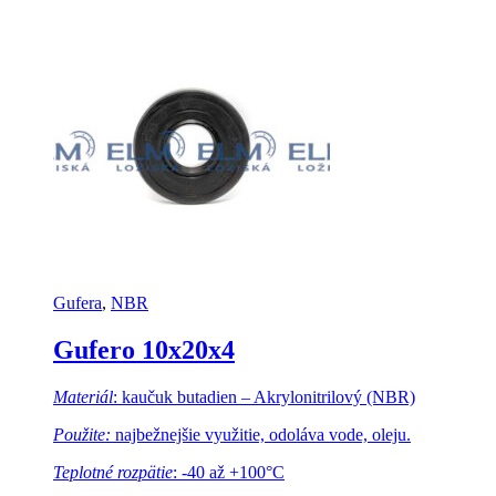
Gufera
,
NBR
Gufero 10x20x4
Materiál
: kaučuk butadien – Akrylonitrilový (NBR)
Použite:
najbežnejšie využitie, odoláva vode, oleju.
Teplotné rozpätie
: -40 až +100°C