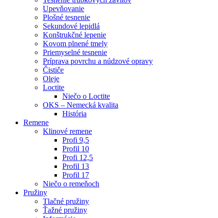
Upevňovanie
Plošné tesnenie
Sekundové lepidlá
Konštrukčné lepenie
Kovom plnené tmely
Priemyselné tesnenie
Príprava povrchu a núdzové opravy
Čističe
Oleje
Loctite
Niečo o Loctite
OKS – Nemecká kvalita
História
Remene
Klinové remene
Profi 9,5
Profil 10
Profi 12,5
Profil 13
Profil 17
Niečo o remeňoch
Pružiny
Tlačné pružiny
Ťažné pružiny