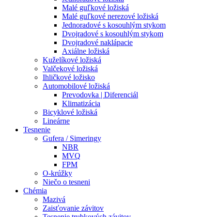
Malé guľkové ložiská
Malé guľkové nerezové ložiská
Jednoradové s kosouhlým stykom
Dvojradové s kosouhlým stykom
Dvojradové naklápacie
Axiálne ložiská
Kuželíkové ložiská
Valčekové ložiská
Ihličkové ložisko
Automobilové ložiská
Prevodovka | Diferenciál
Klimatizácia
Bicyklové ložiská
Lineárne
Tesnenie
Gufera / Simeringy
NBR
MVQ
FPM
O-krúžky
Niečo o tesneni
Chémia
Mazivá
Zaisťovanie závitov
Tesnenie trubkových závitov