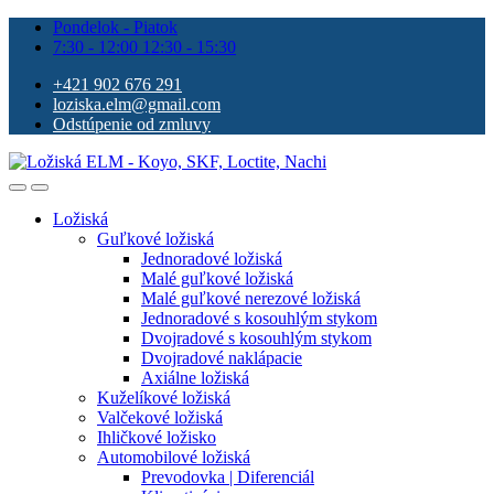
Pondelok - Piatok
7:30 - 12:00 12:30 - 15:30
+421 902 676 291
loziska.elm@gmail.com
Odstúpenie od zmluvy
Ložiská
Guľkové ložiská
Jednoradové ložiská
Malé guľkové ložiská
Malé guľkové nerezové ložiská
Jednoradové s kosouhlým stykom
Dvojradové s kosouhlým stykom
Dvojradové naklápacie
Axiálne ložiská
Kuželíkové ložiská
Valčekové ložiská
Ihličkové ložisko
Automobilové ložiská
Prevodovka | Diferenciál