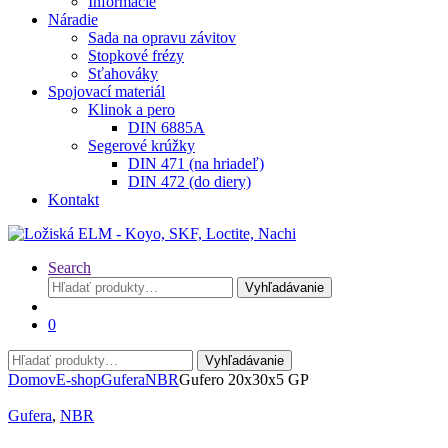
Informácie
Náradie
Sada na opravu závitov
Stopkové frézy
Sťahováky
Spojovací materiál
Klinok a pero
DIN 6885A
Segerové krúžky
DIN 471 (na hriadeľ)
DIN 472 (do diery)
Kontakt
Search
Hľadať:
Vyhľadávanie
0
Hľadať:
Vyhľadávanie
Domov
E-shop
Gufera
NBR
Gufero 20x30x5 GP
Gufera
,
NBR