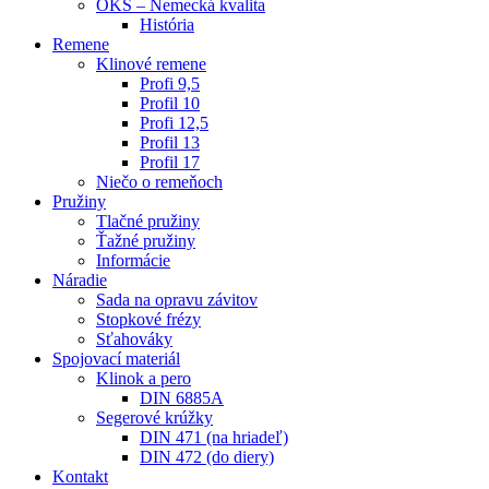
OKS – Nemecká kvalita
História
Remene
Klinové remene
Profi 9,5
Profil 10
Profi 12,5
Profil 13
Profil 17
Niečo o remeňoch
Pružiny
Tlačné pružiny
Ťažné pružiny
Informácie
Náradie
Sada na opravu závitov
Stopkové frézy
Sťahováky
Spojovací materiál
Klinok a pero
DIN 6885A
Segerové krúžky
DIN 471 (na hriadeľ)
DIN 472 (do diery)
Kontakt