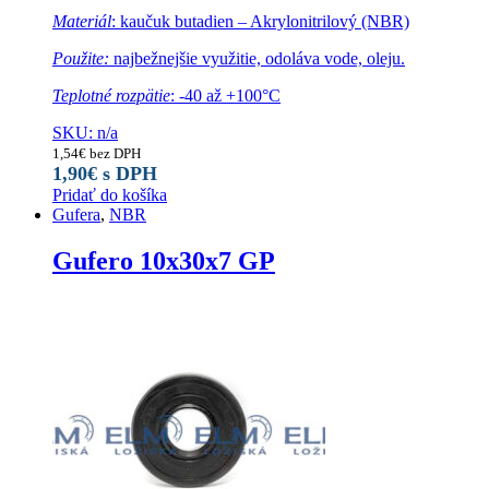
Materiál
: kaučuk butadien – Akrylonitrilový (NBR)
Použite:
najbežnejšie využitie, odoláva vode, oleju.
Teplotné rozpätie
: -40 až +100°C
SKU: n/a
1,54
€
bez DPH
1,90
€
s DPH
Pridať do košíka
Gufera
,
NBR
Gufero 10x30x7 GP