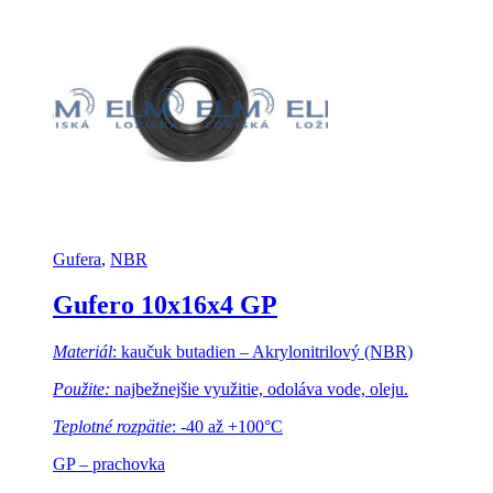
Gufera
,
NBR
Gufero 10x16x4 GP
Materiál
: kaučuk butadien – Akrylonitrilový (NBR)
Použite:
najbežnejšie využitie, odoláva vode, oleju.
Teplotné rozpätie
: -40 až +100°C
GP – prachovka