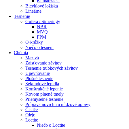
Klimatizácia
Bicyklové ložiská
Lineárne
Tesnenie
Gufera / Simeringy
NBR
MVQ
FPM
O-krúžky
Niečo o tesneni
Chémia
Mazivá
Zaisťovanie závitov
Tesnenie trubkových závitov
Upevňovanie
Plošné tesnenie
Sekundové lepidlá
Konštrukčné lepenie
Kovom plnené tmely
Priemyselné tesnenie
Príprava povrchu a núdzové opravy
Čističe
Oleje
Loctite
Niečo o Loctite