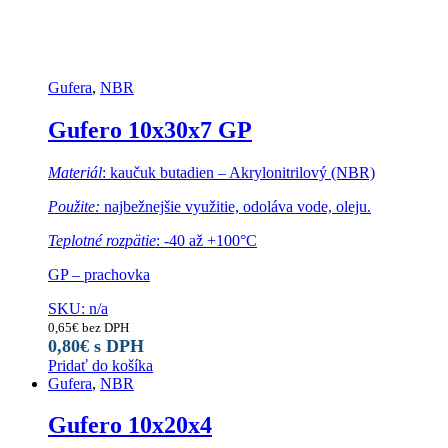
Gufera
,
NBR
Gufero 10x30x7 GP
Materiál
: kaučuk butadien – Akrylonitrilový (NBR)
Použite:
najbežnejšie využitie, odoláva vode, oleju.
Teplotné rozpätie
: -40 až +100°C
GP – prachovka
SKU: n/a
0,65
€
bez DPH
0,80
€
s DPH
Pridať do košíka
Gufera
,
NBR
Gufero 10x20x4