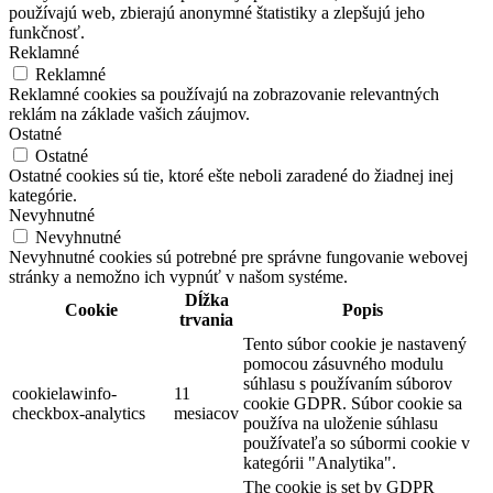
používajú web, zbierajú anonymné štatistiky a zlepšujú jeho
funkčnosť.
Reklamné
Reklamné
Reklamné cookies sa používajú na zobrazovanie relevantných
reklám na základe vašich záujmov.
Ostatné
Ostatné
Ostatné cookies sú tie, ktoré ešte neboli zaradené do žiadnej inej
kategórie.
Nevyhnutné
Nevyhnutné
Nevyhnutné cookies sú potrebné pre správne fungovanie webovej
stránky a nemožno ich vypnúť v našom systéme.
Dĺžka
Cookie
Popis
trvania
Tento súbor cookie je nastavený
pomocou zásuvného modulu
súhlasu s používaním súborov
cookielawinfo-
11
cookie GDPR. Súbor cookie sa
checkbox-analytics
mesiacov
používa na uloženie súhlasu
používateľa so súbormi cookie v
kategórii "Analytika".
The cookie is set by GDPR