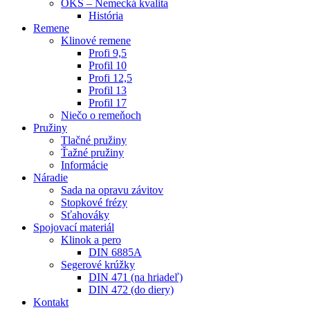
OKS – Nemecká kvalita
História
Remene
Klinové remene
Profi 9,5
Profil 10
Profi 12,5
Profil 13
Profil 17
Niečo o remeňoch
Pružiny
Tlačné pružiny
Ťažné pružiny
Informácie
Náradie
Sada na opravu závitov
Stopkové frézy
Sťahováky
Spojovací materiál
Klinok a pero
DIN 6885A
Segerové krúžky
DIN 471 (na hriadeľ)
DIN 472 (do diery)
Kontakt