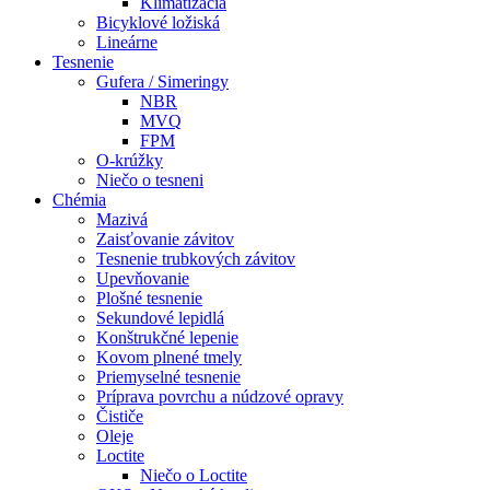
Klimatizácia
Bicyklové ložiská
Lineárne
Tesnenie
Gufera / Simeringy
NBR
MVQ
FPM
O-krúžky
Niečo o tesneni
Chémia
Mazivá
Zaisťovanie závitov
Tesnenie trubkových závitov
Upevňovanie
Plošné tesnenie
Sekundové lepidlá
Konštrukčné lepenie
Kovom plnené tmely
Priemyselné tesnenie
Príprava povrchu a núdzové opravy
Čističe
Oleje
Loctite
Niečo o Loctite