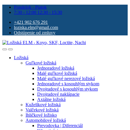
Pondelok - Piatok
7:30 - 12:00 12:30 - 15:30
+421 902 676 291
loziska.elm@gmail.com
Odstúpenie od zmluvy
Ložiská
Guľkové ložiská
Jednoradové ložiská
Malé guľkové ložiská
Malé guľkové nerezové ložiská
Jednoradové s kosouhlým stykom
Dvojradové s kosouhlým stykom
Dvojradové naklápacie
Axiálne ložiská
Kuželíkové ložiská
Valčekové ložiská
Ihličkové ložisko
Automobilové ložiská
Prevodovka | Diferenciál