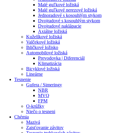
Malé guľkové ložiská
Malé guľkové nerezové ložiská
Jednoradové s kosouhlým stykom
Dvojradové s kosouhlým stykom
Dvojradové naklápacie
Axiálne ložiská
Kuželíkové ložiská
Valčekové ložiská
Ihličkové ložisko
Automobilové ložiská
Prevodovka | Diferenciál
Klimatizácia
Bicyklové ložiská
Lineárne
Tesnenie
Gufera / Simeringy
NBR
MVQ
FPM
O-krúžky
Niečo o tesneni
Chémia
Mazivá
Zaisťovanie závitov
Tesnenie trubkových závitov