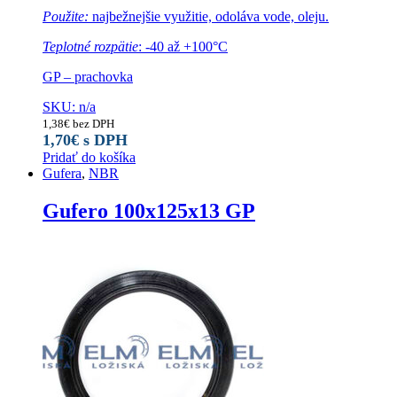
Použite:
najbežnejšie využitie, odoláva vode, oleju.
Teplotné rozpätie
: -40 až +100°C
GP – prachovka
SKU: n/a
1,38
€
bez DPH
1,70
€
s DPH
Pridať do košíka
Gufera
,
NBR
Gufero 100x125x13 GP