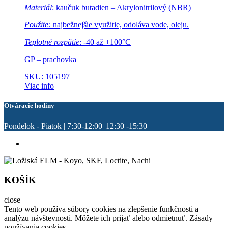
Materiál
: kaučuk butadien – Akrylonitrilový (NBR)
Použite:
najbežnejšie využitie, odoláva vode, oleju.
Teplotné rozpätie
: -40 až +100°C
GP – prachovka
SKU: 105197
Viac info
Otváracie hodiny
Pondelok - Piatok | 7:30-12:00 |12:30 -15:30
KOŠÍK
close
Tento web používa súbory cookies na zlepšenie funkčnosti a
analýzu návštevnosti. Môžete ich prijať alebo odmietnuť. Zásady
používania cookies