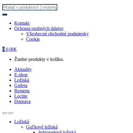
Search
for:
Kontakt
Ochrana osobných údajov
Všeobecné obchodné podmienky
Cookie
0
0,00
€
Žiadne produkty v košíku.
Aktuality
E-shop
Ložiská
Gufera
Remene
Loctite
Doprava
Ložiská
Guľkové ložiská
Jednoradové ložiská