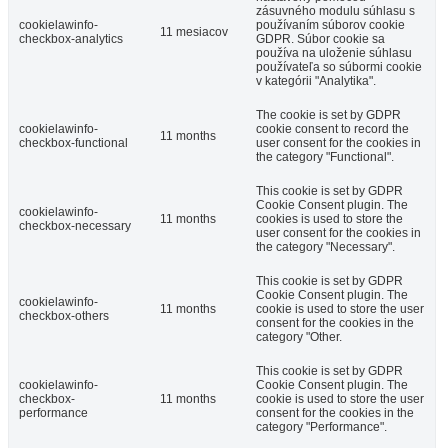
zásuvného modulu súhlasu s
cookielawinfo-
používaním súborov cookie
11 mesiacov
checkbox-analytics
GDPR. Súbor cookie sa
používa na uloženie súhlasu
používateľa so súbormi cookie
v kategórii "Analytika".
The cookie is set by GDPR
cookielawinfo-
cookie consent to record the
11 months
checkbox-functional
user consent for the cookies in
the category "Functional".
This cookie is set by GDPR
Cookie Consent plugin. The
cookielawinfo-
11 months
cookies is used to store the
checkbox-necessary
user consent for the cookies in
the category "Necessary".
This cookie is set by GDPR
Cookie Consent plugin. The
cookielawinfo-
11 months
cookie is used to store the user
checkbox-others
consent for the cookies in the
category "Other.
This cookie is set by GDPR
cookielawinfo-
Cookie Consent plugin. The
checkbox-
11 months
cookie is used to store the user
performance
consent for the cookies in the
category "Performance".