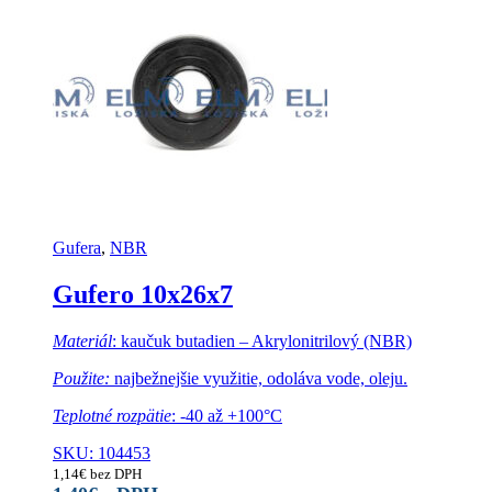
Gufera
,
NBR
Gufero 10x26x7
Materiál
: kaučuk butadien – Akrylonitrilový (NBR)
Použite:
najbežnejšie využitie, odoláva vode, oleju.
Teplotné rozpätie
: -40 až +100°C
SKU: 104453
1,14
€
bez DPH